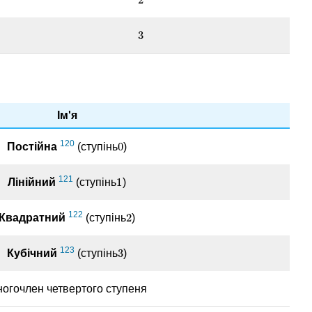
2
2
3
3
Ім'я
120
0
Постійна
(ступінь
)
0
121
1
Лінійний
(ступінь
)
1
122
2
Квадратний
(ступінь
)
2
123
3
Кубічний
(ступінь
)
3
огочлен четвертого ступеня