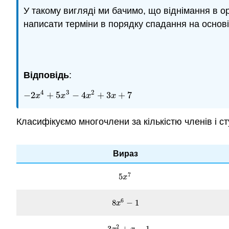
У такому вигляді ми бачимо, що віднімання в о
написати терміни в порядку спадання на основ
Відповідь
:
4
3
2
−
2
+
5
−
4
+
3
+
7
−
2
x
4
+
5
x
3
−
4
x
2
+
3
x
+
7
x
x
x
x
Класифікуємо многочлени за кількістю членів і с
Вираз
7
5
5
x
7
x
6
8
−
1
8
x
6
−
1
x
2