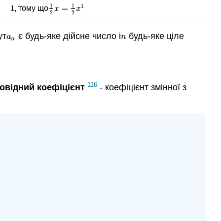
1
1
1
1
=
, тому що
1
1
2
x
=
1
2
x
1
x
x
2
2
ут
є будь-яке дійсне число і
будь-яке ціле
a
n
n
a
n
n
116
овідний
коефіцієнт
- коефіцієнт змінної з
x
4