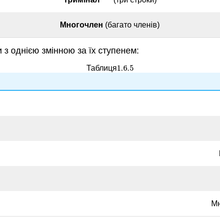
Многочлен
(багато членів)
з однією змінною за їх ступенем:
1.6.
5
Таблиця
1.6.
5
Мн