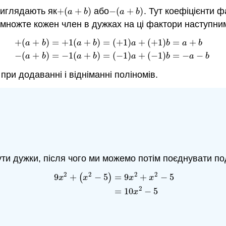
виглядають як
+
(
+
)
або
−
(
+
)
. Тут коефіцієнти 
+
(
a
+
b
)
−
(
a
+
b
)
a
b
a
b
омножте кожен член в дужках на ці фактори наступни
+
(
+
)
=
+
1
(
+
)
=
(
+
1
)
+
(
+
1
)
=
+
a
b
a
b
a
b
a
b
+
(
a
+
b
)
=
+
1
(
a
+
b
)
=
(
+
1
)
a
+
(
+
1
)
b
=
a
+
b
−
(
a
+
b
)
=
−
1
(
a
+
b
)
=
−
(
+
)
=
−
1
(
+
)
=
(
−
1
)
+
(
−
1
)
=
−
−
a
b
a
b
a
b
a
b
при додаванні і відніманні поліномів.
и дужки, після чого ми можемо потім поєднувати под
2
2
2
2
9
+
(
−
5
)
=
9
+
−
5
x
x
x
x
9
x
2
+
(
x
2
−
5
)
=
9
x
2
+
x
2
−
5
=
10
x
2
−
5
2
=
10
−
5
x