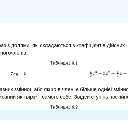
аз з долями, які складаються з коефіцієнтів дійсних 
ногочленів:
1.6.
1
Таблиця
1.6.
1
3
1
3
2
+
3
−
+
7
+
5
3
2
x
3
+
3
x
2
−
1
2
x
+
1
7
x
y
+
5
x
x
x
x
y
2
2
зник змінної, або якщо в члені є більше однієї змінно
0
исаний як твір
і самого себе. Звідси ступінь постійн
x
0
x
1.6.
2
Таблиця
1.6.
2