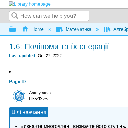
Search
Expand/collapse global hierarchy
Home
Математика
Алгеб
1.6: Поліноми та їх операції
Last updated
Oct 27, 2022
Page ID
Anonymous
LibreTexts
Цілі навчання
Визначте многочлен і визначте його ступінь.