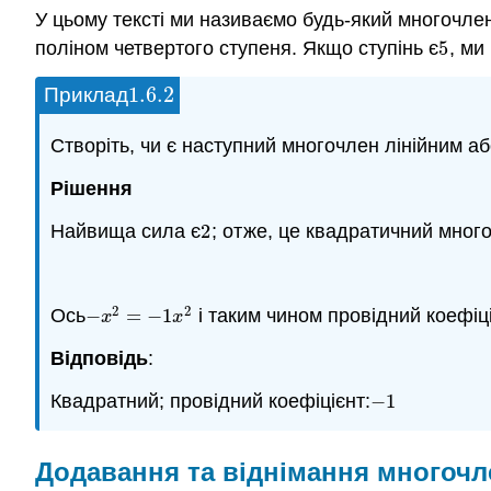
У цьому тексті ми називаємо будь-який многочле
поліном четвертого ступеня. Якщо ступінь є
5
, ми
5
1.6.
2
Приклад
1.6.
2
Створіть, чи є наступний многочлен лінійним аб
Рішення
Найвища сила є
2
; отже, це квадратичний мног
2
2
2
Ось
−
=
−
1
і таким чином провідний коефіці
−
x
2
=
−
1
x
2
x
x
Відповідь
:
Квадратний; провідний коефіцієнт:
−
1
−
1
Додавання та віднімання многочл