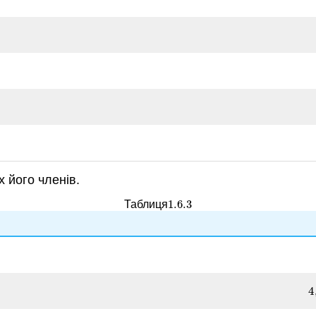
х його членів.
1.6.
3
Таблиця
1.6.
3
4
4