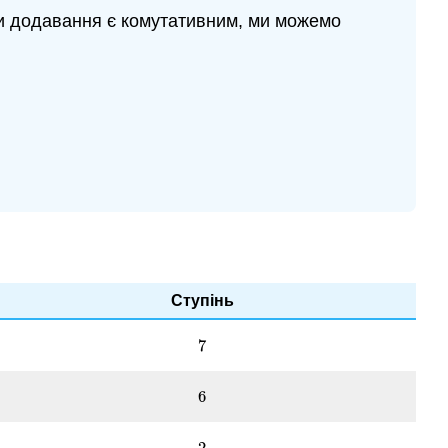
ьки додавання є комутативним, ми можемо
3
x
+
7
Ступінь
7
7
6
6