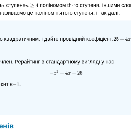
н
ступеня
≥
4
поліномом th-го ступеня. Іншими сло
n
n
≥
4
n
n
 називаємо це поліном п'ятого ступеня, і так далі.
о квадратичним, і дайте провідний коефіцієнт:
25
+
4
25
+
4
x
x
очлен. Рерайтинг в стандартному вигляді у нас
2
−
+
4
+
25
−
x
2
+
4
x
+
25
x
x
єнт є
−
1
.
−
1
енів