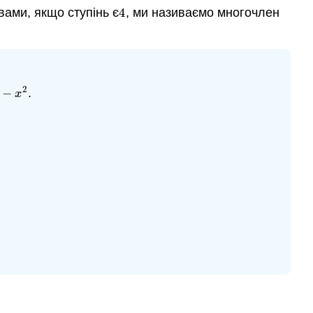
вами, якщо ступінь є
4
, ми називаємо многочлен
4
2
−
.
−
x
2
x