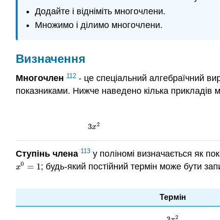
Додайте і відніміть многочлени.
Множимо і ділимо многочлени.
Визначення
112
Многочлен
- це спеціальний алгебраїчний вир
показниками. Нижче наведено кілька прикладів м
2
3
3
x
2
x
113
Ступінь
члена
у поліномі визначається як пока
0
=
1
; будь-який постійний термін може бути зап
x
0
=
1
x
Термін
2
3
3
x
2
x