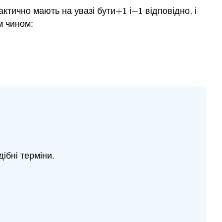
фактично мають на увазі бути
+
1
і
−
1
відповідно, і
+
1
−
1
м чином:
(
−
1
)
a
+
(
−
1
)
b
=
−
a
−
b
ібні терміни.