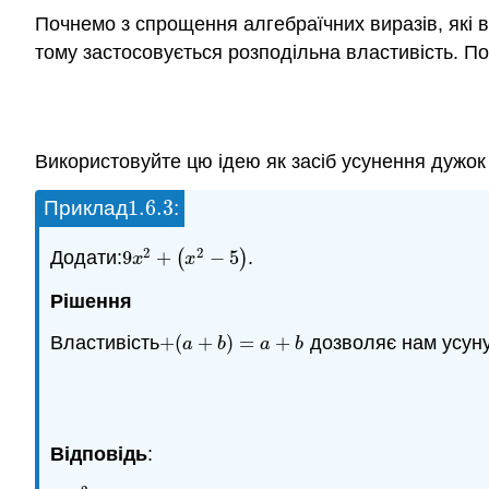
Почнемо з спрощення алгебраїчних виразів, які 
тому застосовується розподільна властивість. П
Використовуйте цю ідею як засіб усунення дужок 
1.6.
3
Приклад
:
1.6.
3
2
2
Додати:
9
+
(
−
5
)
.
9
x
2
+
(
x
2
−
5
)
x
x
Рішення
Властивість
+
(
+
)
=
+
дозволяє нам усунут
+
(
a
+
b
)
=
a
+
b
a
b
a
b
Відповідь
: