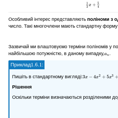
5
1
+
1
2
x
+
5
4
x
2
4
Особливий інтерес представляють
поліноми з 
число. Такі многочлени мають стандартну форму
Зазвичай ми влаштовуємо терміни поліномів у по
найбільшою потужністю, в даному випадку,
.
a
n
a
n
1.6.
1
Приклад
:
1.6.
1
2
3
Пишіть в стандартному вигляді:
3
−
4
+
5
3
x
−
4
x
2
+
5
x
3
+
7
−
x
x
x
Рішення
Оскільки терміни визначаються розділеними д