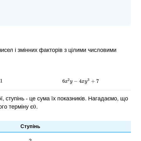
чисел і змінних факторів з цілими числовими
2
3
1
6
−
4
+
7
6
x
2
y
−
4
x
y
3
+
7
x
y
x
y
ї, ступінь - це сума їх показників. Нагадаємо, що
ого терміну є
0
.
0
Ступінь
2
2