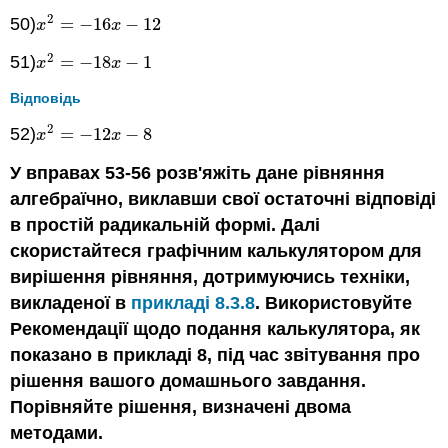
2
50)
=
−
16
−
12
x
2
=
−
16
x
−
12
x
x
2
51)
=
−
18
−
1
x
2
=
−
18
x
−
1
x
x
Відповідь
2
52)
=
−
12
−
8
x
2
=
−
12
x
−
8
x
x
У вправах 53-56 розв'яжіть дане рівняння
алгебраїчно, виклавши свої остаточні відповіді
в простій радикальній формі. Далі
скористайтеся графічним калькулятором для
вирішення рівняння, дотримуючись техніки,
викладеної в
прикладі 8.3.8
. Використовуйте
Рекомендації щодо подання калькулятора, як
показано в прикладі 8, під час звітування про
рішення вашого домашнього завдання.
Порівняйте рішення, визначені двома
методами.