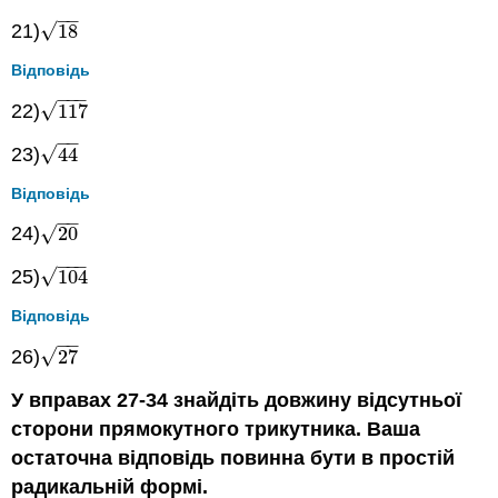
−
−
√
21)
18
18
Відповідь
−
−
−
√
22)
117
117
−
−
√
23)
44
44
Відповідь
−
−
√
24)
20
20
−
−
−
√
25)
104
104
Відповідь
−
−
√
26)
27
27
У вправах 27-34 знайдіть довжину відсутньої
сторони прямокутного трикутника. Ваша
остаточна відповідь повинна бути в простій
радикальній формі.