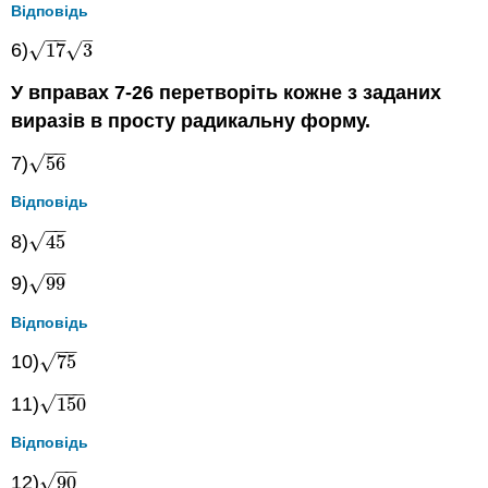
Відповідь
−
−
–
√
√
6)
17
3
17
3
У вправах 7-26 перетворіть кожне з заданих
виразів в просту радикальну форму.
−
−
√
7)
56
56
Відповідь
−
−
√
8)
45
45
−
−
√
9)
99
99
Відповідь
−
−
√
10)
75
75
−
−
−
√
11)
150
150
Відповідь
−
−
√
12)
90
90