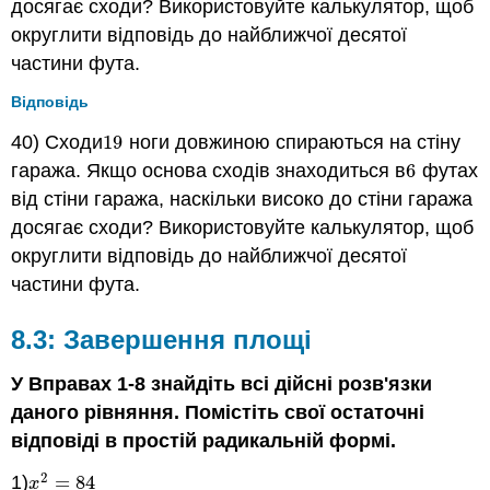
досягає сходи? Використовуйте калькулятор, щоб
округлити відповідь до найближчої десятої
частини фута.
Відповідь
40) Сходи
19
ноги довжиною спираються на стіну
19
гаража. Якщо основа сходів знаходиться в
6
футах
6
від стіни гаража, наскільки високо до стіни гаража
досягає сходи? Використовуйте калькулятор, щоб
округлити відповідь до найближчої десятої
частини фута.
8.3: Завершення площі
У Вправах 1-8 знайдіть всі дійсні розв'язки
даного рівняння. Помістіть свої остаточні
відповіді в простій радикальній формі.
2
1)
=
84
x
2
=
84
x