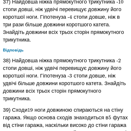
37) Найдовша ніжка прямокутного трикутника -
10
10
стопи довші, ніж удвічі перевищує довжину його
коротшої ноги. Гіпотенуза -
4
стопи довше, ніж в
4
три рази більше довжини коротшого катета.
Знайдіть довжини всіх трьох сторін прямокутного
трикутника.
Відповідь
38) Найдовша ніжка прямокутного трикутника -
2
2
стопи довші, ніж удвічі перевищує довжину його
коротшої ноги. Гіпотенуза -
3
стопи довше, ніж
3
удвічі більше довжини коротшого катета. Знайдіть
довжини всіх трьох сторін прямокутного
трикутника.
39) Сходи
19
ноги довжиною спираються на стіну
19
гаража. Якщо основа сходів знаходиться в
5
футах
5
від стіни гаража, наскільки високо до стіни гаража