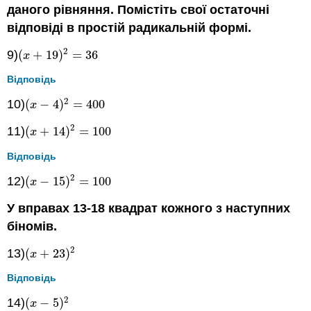
даного рівняння. Помістіть свої остаточні
відповіді в простій радикальній формі.
2
9)
(
+
19
)
=
36
(
x
+
19
)
2
=
36
x
Відповідь
2
10)
(
−
4
)
=
400
(
x
−
4
)
2
=
400
x
2
11)
(
+
14
)
=
100
(
x
+
14
)
2
=
100
x
Відповідь
2
12)
(
−
15
)
=
100
(
x
−
15
)
2
=
100
x
У вправах 13-18 квадрат кожного з наступних
біномів.
2
13)
(
+
23
)
(
x
+
23
)
2
x
Відповідь
2
14)
(
−
5
)
(
x
−
5
)
2
x