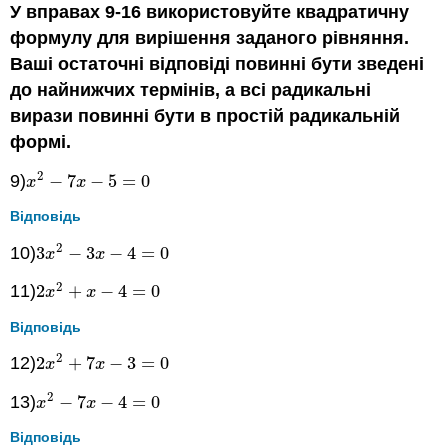
У вправах 9-16 використовуйте квадратичну
формулу для вирішення заданого рівняння.
Ваші остаточні відповіді повинні бути зведені
до найнижчих термінів, а всі радикальні
вирази повинні бути в простій радикальній
формі.
2
9)
−
7
−
5
=
0
x
2
−
7
x
−
5
=
0
x
x
Відповідь
2
10)
3
−
3
−
4
=
0
3
x
2
−
3
x
−
4
=
0
x
x
2
11)
2
+
−
4
=
0
2
x
2
+
x
−
4
=
0
x
x
Відповідь
2
12)
2
+
7
−
3
=
0
2
x
2
+
7
x
−
3
=
0
x
x
2
13)
−
7
−
4
=
0
x
2
−
7
x
−
4
=
0
x
x
Відповідь