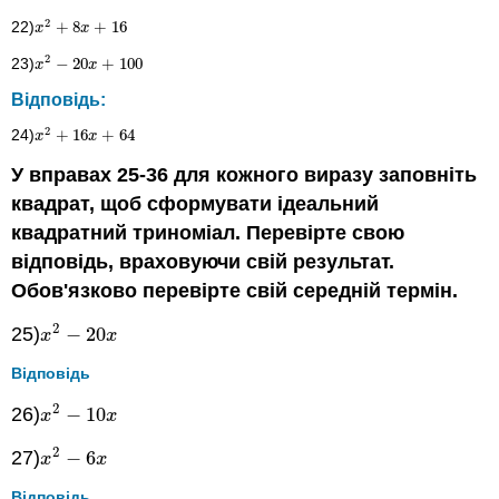
2
22)
+
8
+
16
x
2
+
8
x
+
16
x
x
2
23)
−
20
+
100
x
2
−
20
x
+
100
x
x
Відповідь:
2
24)
+
16
+
64
x
2
+
16
x
+
64
x
x
У вправах 25-36 для кожного виразу заповніть
квадрат, щоб сформувати ідеальний
квадратний триноміал. Перевірте свою
відповідь, враховуючи свій результат.
Обов'язково перевірте свій середній термін.
2
25)
−
20
x
2
−
20
x
x
x
Відповідь
2
26)
−
10
x
2
−
10
x
x
x
2
27)
−
6
x
2
−
6
x
x
x
Відповідь