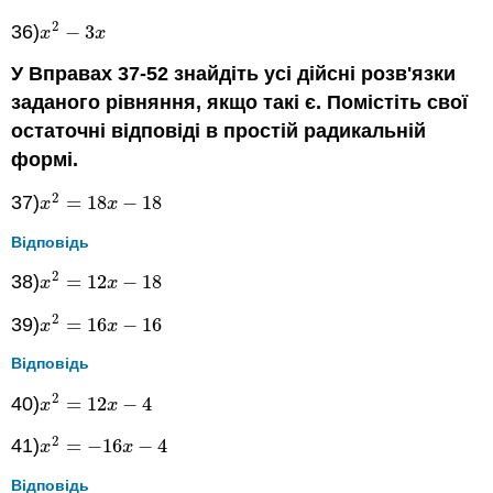
2
36)
−
3
x
2
−
3
x
x
x
У Вправах 37-52 знайдіть усі дійсні розв'язки
заданого рівняння, якщо такі є. Помістіть свої
остаточні відповіді в простій радикальній
формі.
2
37)
=
18
−
18
x
2
=
18
x
−
18
x
x
Відповідь
2
38)
=
12
−
18
x
2
=
12
x
−
18
x
x
2
39)
=
16
−
16
x
2
=
16
x
−
16
x
x
Відповідь
2
40)
=
12
−
4
x
2
=
12
x
−
4
x
x
2
41)
=
−
16
−
4
x
2
=
−
16
x
−
4
x
x
Відповідь