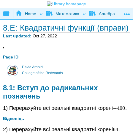
Expand/collapse global hierarchy
Home
Математика
Алгебра
8.E: Квадратичні функції (вправи)
Last updated
Oct 27, 2022
Page ID
David Arnold
College of the Redwoods
8.1: Вступ до радикальних
позначень
1) Перерахуйте всі реальні квадратні корені
−
400
.
−
400
Відповідь
2) Перерахуйте всі реальні квадратні корені
64
.
64