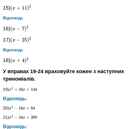
2
15)
(
+
11
)
(
x
+
11
)
2
x
Відповідь
2
16)
(
−
7
)
(
x
−
7
)
2
x
2
17)
(
−
25
)
(
x
−
25
)
2
x
Відповідь
2
18)
(
+
4
)
(
x
+
4
)
2
x
У вправах 19-24 враховуйте кожен з наступних
триноміалів.
2
19)
+
24
+
144
x
2
+
24
x
+
144
x
x
Відповідь:
2
20)
−
16
+
64
x
2
−
16
x
+
64
x
x
2
21)
−
34
+
289
x
2
−
34
x
+
289
x
x
Відповідь: