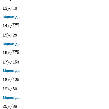
−
−
√
13)
40
40
Відповідь
−
−
−
√
14)
171
171
−
−
√
15)
28
28
Відповідь
−
−
−
√
16)
175
175
−
−
−
√
17)
153
153
Відповідь
−
−
−
√
18)
125
125
−
−
√
19)
50
50
Відповідь
−
−
√
20)
88
88