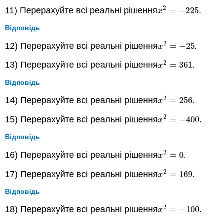
2
11) Перерахуйте всі реальні рішення
=
−
225
.
x
2
=
−
225
x
Відповідь
2
12) Перерахуйте всі реальні рішення
=
−
25
.
x
2
=
−
25
x
2
13) Перерахуйте всі реальні рішення
=
361
.
x
2
=
361
x
Відповідь
2
14) Перерахуйте всі реальні рішення
=
256
.
x
2
=
256
x
2
15) Перерахуйте всі реальні рішення
=
−
400
.
x
2
=
−
400
x
Відповідь
2
16) Перерахуйте всі реальні рішення
=
0
.
x
2
=
0
x
2
17) Перерахуйте всі реальні рішення
=
169
.
x
2
=
169
x
Відповідь
2
18) Перерахуйте всі реальні рішення
=
−
100
.
x
2
=
−
100
x