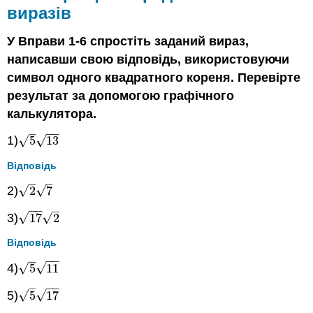
виразів
У Вправи 1-6 спростіть заданий вираз,
написавши свою відповідь, використовуючи
символ одного квадратного кореня. Перевірте
результат за допомогою графічного
калькулятора.
−
−
–
√
√
1)
5
13
5
13
Відповідь
–
–
√
√
2)
2
7
2
7
−
−
–
√
√
3)
17
2
17
2
Відповідь
−
−
–
√
√
4)
5
11
5
11
−
−
–
√
√
5)
5
17
5
17