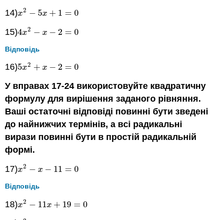
2
14)
−
5
+
1
=
0
x
2
−
5
x
+
1
=
0
x
x
2
15)
4
−
−
2
=
0
4
x
2
−
x
−
2
=
0
x
x
Відповідь
2
16)
5
+
−
2
=
0
5
x
2
+
x
−
2
=
0
x
x
У вправах 17-24 використовуйте квадратичну
формулу для вирішення заданого рівняння.
Ваші остаточні відповіді повинні бути зведені
до найнижчих термінів, а всі радикальні
вирази повинні бути в простій радикальній
формі.
2
17)
−
−
11
=
0
x
2
−
x
−
11
=
0
x
x
Відповідь
2
18)
−
11
+
19
=
0
x
2
−
11
x
+
19
=
0
x
x