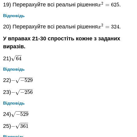
2
19) Перерахуйте всі реальні рішення
=
625
.
x
2
=
625
x
Відповідь
2
20) Перерахуйте всі реальні рішення
=
324
.
x
2
=
324
x
У вправах 21-30 спростіть кожне з заданих
виразів.
−
−
√
21)
64
64
Відповідь
−
−
−
−
√
22)
−
−
529
−
−
529
−
−
−
−
√
23)
−
−
256
−
−
256
Відповідь
−
−
−
−
√
24)
−
529
−
529
−
−
−
√
25)
−
361
−
361
Відповідь