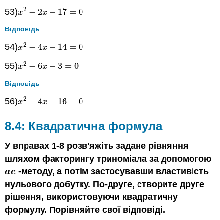
2
53)
−
2
−
17
=
0
x
2
−
2
x
−
17
=
0
x
x
Відповідь
2
54)
−
4
−
14
=
0
x
2
−
4
x
−
14
=
0
x
x
2
55)
−
6
−
3
=
0
x
2
−
6
x
−
3
=
0
x
x
Відповідь
2
56)
−
4
−
16
=
0
x
2
−
4
x
−
16
=
0
x
x
8.4: Квадратична формула
У вправах 1-8 розв'яжіть задане рівняння
шляхом факторингу триноміала за допомогою
-методу, а потім застосувавши властивість
a
c
a
c
нульового добутку. По-друге, створите друге
рішення, використовуючи квадратичну
формулу. Порівняйте свої відповіді.