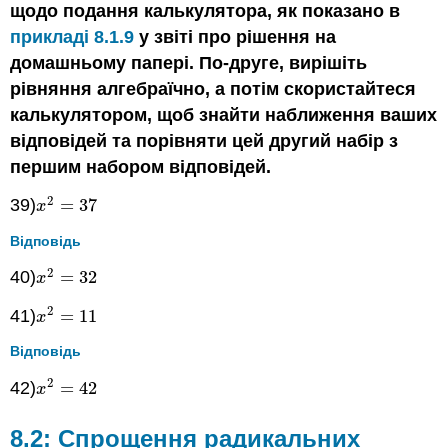
щодо подання калькулятора, як показано в
прикладі 8.1.9
у звіті про рішення на
домашньому папері. По-друге, вирішіть
рівняння алгебраїчно, а потім скористайтеся
калькулятором, щоб знайти наближення ваших
відповідей та порівняти цей другий набір з
першим набором відповідей.
2
39)
=
37
x
2
=
37
x
Відповідь
2
40)
=
32
x
2
=
32
x
2
41)
=
11
x
2
=
11
x
Відповідь
2
42)
=
42
x
2
=
42
x
8.2: Спрощення радикальних