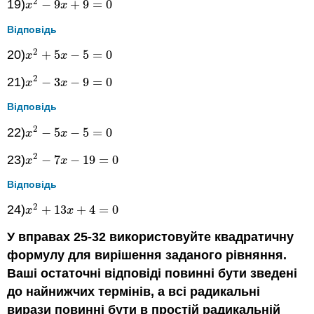
2
19)
−
9
+
9
=
0
x
2
−
9
x
+
9
=
0
x
x
Відповідь
2
20)
+
5
−
5
=
0
x
2
+
5
x
−
5
=
0
x
x
2
21)
−
3
−
9
=
0
x
2
−
3
x
−
9
=
0
x
x
Відповідь
2
22)
−
5
−
5
=
0
x
2
−
5
x
−
5
=
0
x
x
2
23)
−
7
−
19
=
0
x
2
−
7
x
−
19
=
0
x
x
Відповідь
2
24)
+
13
+
4
=
0
x
2
+
13
x
+
4
=
0
x
x
У вправах 25-32 використовуйте квадратичну
формулу для вирішення заданого рівняння.
Ваші остаточні відповіді повинні бути зведені
до найнижчих термінів, а всі радикальні
вирази повинні бути в простій радикальній