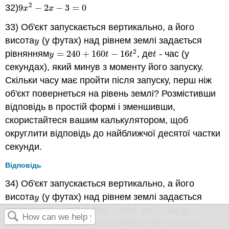
2
32)
9
−
2
−
3
=
0
9
x
2
−
2
x
−
3
=
0
x
x
33) Об'єкт запускається вертикально, а його
висота
(у футах) над рівнем землі задається
y
y
2
рівнянням
=
240
+
160
−
16
, де
- час (у
y
=
240
+
160
t
−
16
t
2
t
y
t
t
t
секундах), який минув з моменту його запуску.
Скільки часу має пройти після запуску, перш ніж
об'єкт повернеться на рівень землі? Розмістивши
відповідь в простій формі і зменшивши,
скористайтеся вашим калькулятором, щоб
округлити відповідь до найближчої десятої частки
секунди.
Відповідь
34) Об'єкт запускається вертикально, а його
висота
(у футах) над рівнем землі задається
y
y
2
рівнянням
=
192
+
288
−
16
, де
- час (у
y
=
192
+
288
t
−
16
t
2
t
y
t
t
t
секундах), який минув з моменту його запуску.