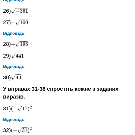
−
−
−
−
√
26)
−
361
−
361
−
−
−
√
27)
−
100
−
100
Відповідь
−
−
−
√
28)
−
196
−
196
−
−
−
√
29)
441
441
Відповідь
−
−
√
30)
49
49
У вправах 31-38 спростіть кожне з заданих
виразів.
−
−
2
√
31)
(
−
17
)
(
−
17
)
2
Відповідь
−
−
2
√
32)
(
−
31
)
(
−
31
)
2