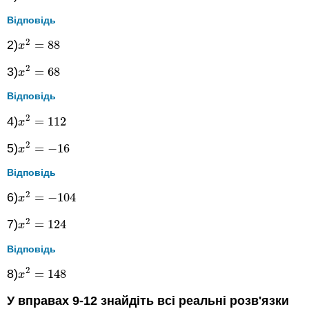
Відповідь
2
2)
=
88
x
2
=
88
x
2
3)
=
68
x
2
=
68
x
Відповідь
2
4)
=
112
x
2
=
112
x
2
5)
=
−
16
x
2
=
−
16
x
Відповідь
2
6)
=
−
104
x
2
=
−
104
x
2
7)
=
124
x
2
=
124
x
Відповідь
2
8)
=
148
x
2
=
148
x
У вправах 9-12 знайдіть всі реальні розв'язки