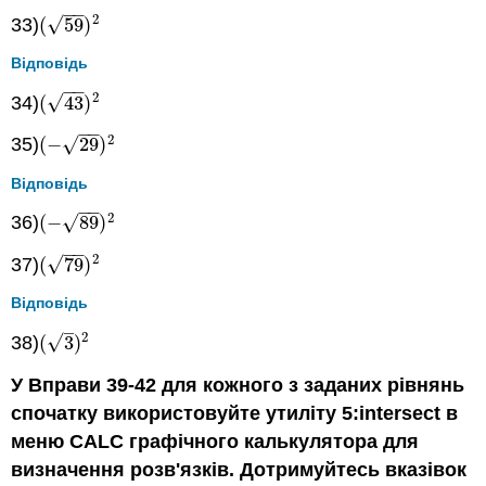
−
−
2
√
33)
(
59
)
(
59
)
2
Відповідь
−
−
2
√
34)
(
43
)
(
43
)
2
−
−
2
√
35)
(
−
29
)
(
−
29
)
2
Відповідь
−
−
2
√
36)
(
−
89
)
(
−
89
)
2
−
−
2
√
37)
(
79
)
(
79
)
2
Відповідь
–
2
√
38)
(
3
)
(
3
)
2
У Вправи 39-42 для кожного з заданих рівнянь
спочатку використовуйте утиліту 5:intersect в
меню CALC графічного калькулятора для
визначення розв'язків. Дотримуйтесь вказівок