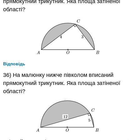
прямокутний трикутник. Яка площа затіненої
області?
Відповідь
36) На малюнку нижче півколом вписаний
прямокутний трикутник. Яка площа затіненої
області?