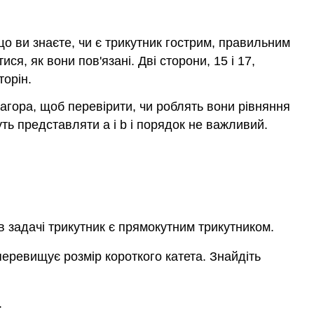
що ви знаєте, чи є трикутник гострим, правильним
я, як вони пов'язані. Дві сторони, 15 і 17,
торін.
агора, щоб перевірити, чи роблять вони рівняння
ть представляти a і b і порядок не важливий.
289
=
289
в задачі трикутник є прямокутним трикутником.
перевищує розмір короткого катета. Знайдіть
.