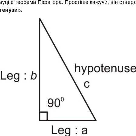
ауці є теорема Піфагора. Простіше кажучи, він ствер
отенузи
».