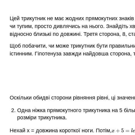
Цей трикутник не має жодних прямокутних знаків 
чи тупим, просто дивлячись на нього. Знайдіть хв
відносно близькі по довжині. Третя сторона, 8, 
Щоб побачити, чи може трикутник бути правильни
істинним. Гіпотенуза завжди найдовша сторона, т
Оскільки обидві сторони рівняння рівні, ці знач
Одна ніжка прямокутного трикутника на 5 більш
розміри трикутника.
Нехай x = довжина короткої ноги. Потім,
+
5
=
x
+
5
=
l
e
n
g
x
l