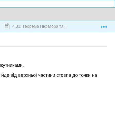
Exp
4.33: Теорема Піфагора та її зворотне
икутниками.
 йде від верхньої частини стовпа до точки на