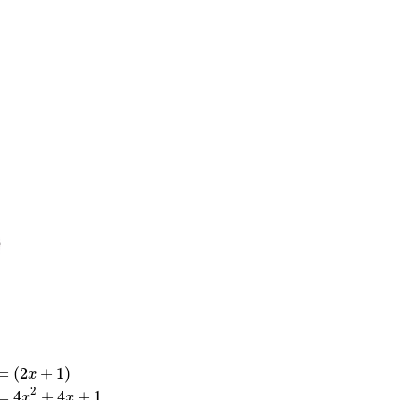
=
(
2
+
1
)
x
2
=
4
+
4
+
1
x
x