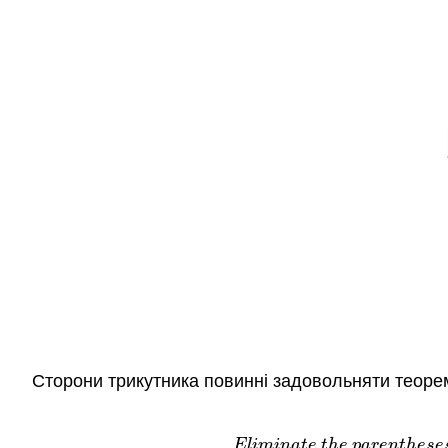
Сторони трикутника повинні задовольняти теоре
E
l
i
m
i
n
a
t
e
t
h
e
p
a
r
e
n
t
h
e
s
e