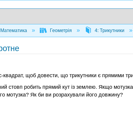
Математика
Геометрія
4: Трикутники
ротне
c-квадрат, щоб довести, що трикутники є прямими тр
вий стовп робить прямий кут із землею. Якщо мотузка
овго мотузка? Як би ви розрахували його довжину?