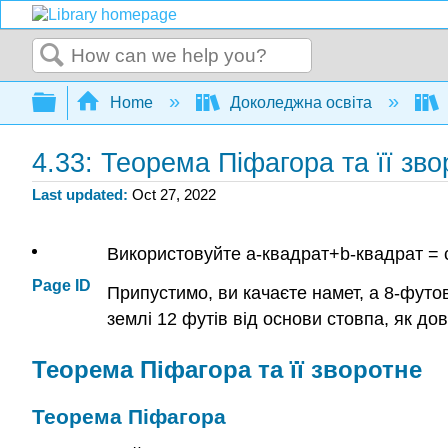
Search
Expand/collapse global hierarchy
Home
Доколеджна освіта
4.33: Теорема Піфагора та її зво
Last updated
Oct 27, 2022
Використовуйте a-квадрат+b-квадрат = 
Page ID
Припустимо, ви качаєте намет, а 8-футо
землі 12 футів від основи стовпа, як д
Теорема Піфагора та її зворотне
Теорема Піфагора