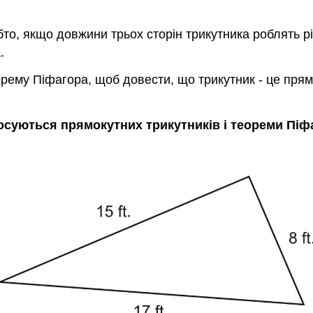
бто, якщо довжини трьох сторін трикутника роблять р
.
рему Піфагора, щоб довести, що трикутник - це прямо
осуються прямокутних трикутників і теореми Піф