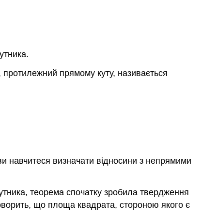
утника.
, протилежний прямому куту, називається
 ви навчитеся визначати відносини з непрямими
утника, теорема спочатку зробила твердження
говорить, що площа квадрата, стороною якого є