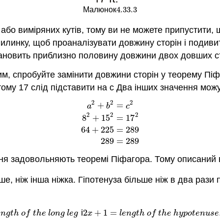
4.33.
3
Малюнок
4.33.
3
або виміряних кутів, тому ви не можете припустити, 
илинку, щоб проаналізувати довжину сторін і подивитис
становить приблизно половину довжини двох довших с
м, спробуйте замінити довжини сторін у теорему Піф
ому 17 слід підставити на c Два інших значення можу
2
2
2
+
=
a
b
c
2
2
2
8
+
15
=
17
a
2
+
b
2
=
c
2
8
2
+
15
2
=
17
2
64
+
225
=
289
64
+
225
=
289
289
=
289
ення задовольняють теоремі Піфагора. Тому описаний 
е, ніж інша ніжка. Гіпотенуза більше ніж в два рази 
і
2
+
1
=
t
h
o
f
t
h
e
l
o
n
g
l
e
g
2
x
+
1
=
l
e
n
g
t
h
o
f
t
h
e
h
y
p
o
t
e
n
u
s
e
e
n
g
t
h
o
f
t
h
e
l
o
n
g
l
e
g
x
l
e
n
g
t
h
o
f
t
h
e
h
y
p
o
t
e
n
u
s
e