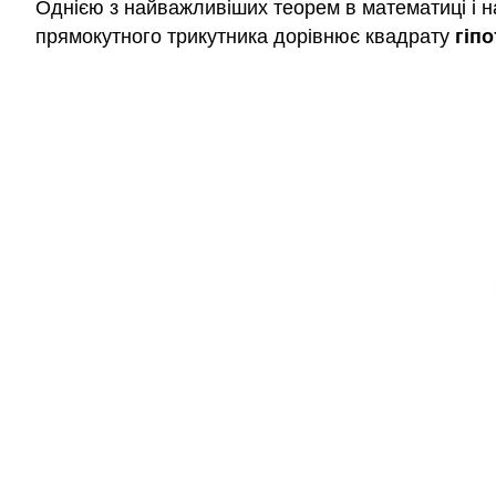
Однією з найважливіших теорем в математиці і н
прямокутного трикутника дорівнює квадрату
гіп