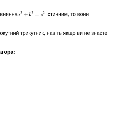
2
2
2
івняння
+
=
істинним, то вони
a
2
+
b
2
=
c
2
a
b
c
кутний трикутник, навіть якщо ви не знаєте
агора: