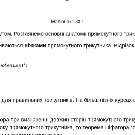
4.33.
1
Малюнок
4.33.
1
утом. Розглянемо основні анатомії прямокутного трик
зиваються
ніжками
прямокутного трикутника. Відрізок
2
)
:
t
e
n
u
s
e
)
2
p
o
t
e
n
u
s
e
 для правильних трикутників. На більш пізніх курсах
ора при визначенні довжин сторін прямокутного трик
боку прямокутного трикутника, то теорема Піфагора 