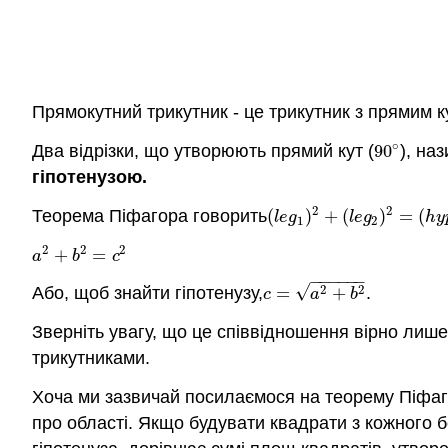
Прямокутний трикутник - це трикутник з прямим к
∘
Два відрізки, що утворюють прямий кут (
90
), на
90
∘
гіпотенузою.
2
2
Теорема Піфагора говорить
(
)
+
(
)
=
(
(
l
e
g
1
)
2
+
(
l
e
g
2
)
2
=
(
h
y
p
o
l
e
g
l
e
g
h
y
1
2
2
2
2
+
=
a
2
+
b
2
=
c
2
a
b
c
−
−
−
−
−
−
√
2
2
Або, щоб знайти гіпотенузу,
=
+
.
c
=
a
2
+
b
2
c
a
b
Зверніть увагу, що це співвідношення вірно лише
трикутниками.
Хоча ми зазвичай посилаємося на теорему Піфаг
про області. Якщо будувати квадрати з кожного 