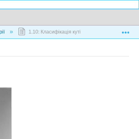
Exp
рії
1.10: Класифікація кутів