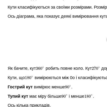
Кути класифікуються за своїми розмірами. Розмір
Ось діаграма, яка показує деякі вимірювання кут
∘
∘
Як бачите, кут
360
робить повне коло. Кут
270
дор
360
∘
270
∘
∘
Кути, що
180
вимірюються між 0o і класифікують
180
∘
∘
Гострий кут
вимірює менше
90
.
90
∘
∘
∘
Тупий кут
має міру більше
90
і менше
180
.
90
∘
180
∘
Ось кілька прикладів.