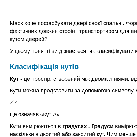
Марк хоче пофарбувати двері своєї спальні. Фор
фактичних довжин сторін і транспортиром для вим
кутом дверей?
У цьому понятті ви дізнаєтеся, як класифікувати 
Класифікація кутів
Кут
- це простір, створений між двома лініями, ві
Кути можна представити за допомогою символу. 
∠
∠
A
A
Це означає «Кут А».
Кути вимірюються в
градусах
.
Градуси
вимірюют
наскільки відкритий або закритий кут. Чим менше