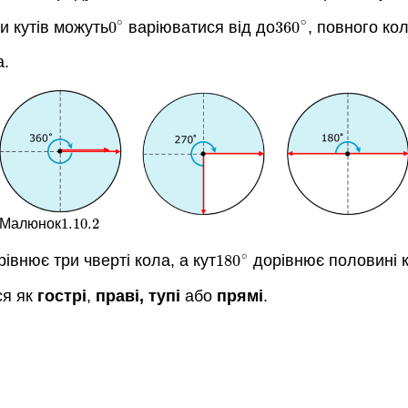
∘
∘
и кутів можуть
0
варіюватися від до
360
, повного кол
0
∘
360
∘
а.
1.10.
2
Малюнок
1.10.
2
∘
івнює три чверті кола, а кут
180
дорівнює половині 
180
∘
ся як
гострі
,
праві
, тупі
або
прямі
.