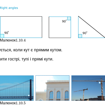
1.10.
4
Малюнок
1.10.
4
ється, коли кут є прямим кутом.
и гострі, тупі і прямі кути.
1.10.
5
Малюнок
1.10.
5