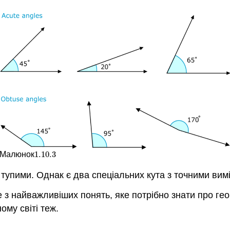
1.10.
3
Малюнок
1.10.
3
 тупими. Однак є два спеціальних кута з точними вим
е з найважливіших понять, яке потрібно знати про ге
ому світі теж.