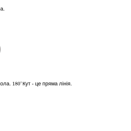
а.
∘
кола.
180
Кут - це пряма лінія.
180
∘