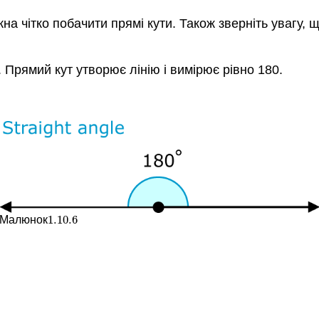
на чітко побачити прямі кути. Також зверніть увагу, 
. Прямий кут утворює лінію і вимірює рівно 180.
1.10.
6
Малюнок
1.10.
6