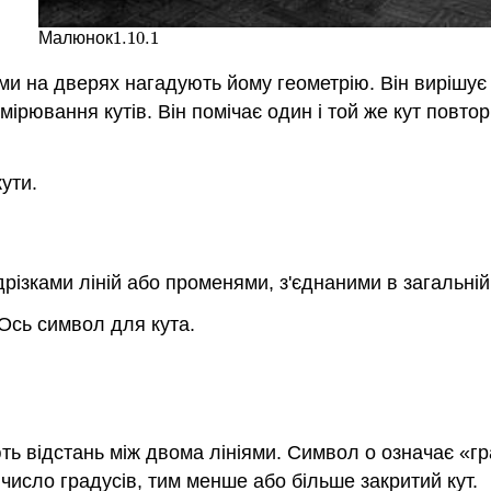
1.10.
1
Малюнок
1.10.
1
ми на дверях нагадують йому геометрію. Він вирішує
ірювання кутів. Він помічає один і той же кут повтор
кути.
дрізками ліній або променями, з'єднаними в загальній 
Ось символ для кута.
ь відстань між двома лініями. Символ o означає «град
 число градусів, тим менше або більше закритий кут.