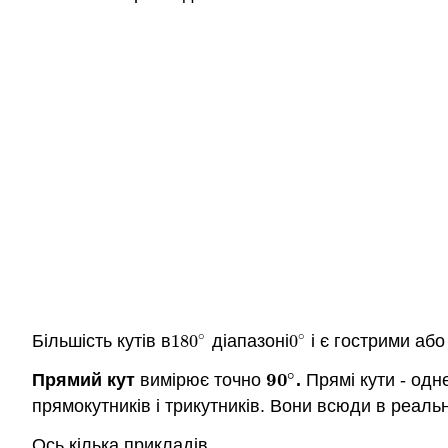
∘
∘
Більшість кутів в
180
діапазоні
0
і є гострими або
180
∘
0
∘
∘
90
Прямий кут
вимірює точно
.
Прямі кути - одн
90
∘
прямокутників і трикутників. Вони всюди в реальн
Ось кілька прикладів.