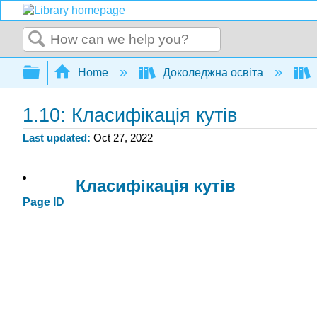
Search
Expand/collapse global hierarchy
Home
Доколеджна освіта
1.10: Класифікація кутів
Last updated
Oct 27, 2022
Класифікація кутів
Page ID