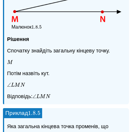
1.8.
5
Малюнок
1.8.
5
Рішення
Спочатку знайдіть загальну кінцеву точку.
M
M
Потім назвіть кут.
∠
∠
L
M
N
L
M
N
Відповідь:
∠
∠
L
M
N
L
M
N
1.8.
5
Приклад
1.8.
5
Яка загальна кінцева точка променів, що