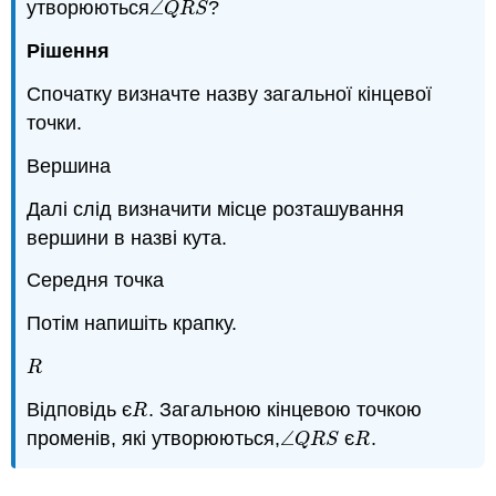
утворюються
∠
?
∠
Q
R
S
Q
R
S
Рішення
Спочатку визначте назву загальної кінцевої
точки.
Вершина
Далі слід визначити місце розташування
вершини в назві кута.
Середня точка
Потім напишіть крапку.
R
R
Відповідь є
. Загальною кінцевою точкою
R
R
променів, які утворюються,
∠
є
.
∠
Q
R
S
R
Q
R
S
R