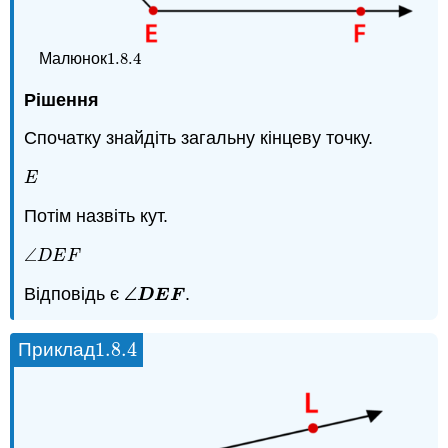
1.8.
4
Малюнок
1.8.
4
Рішення
Спочатку знайдіть загальну кінцеву точку.
E
E
Потім назвіть кут.
∠
∠
D
E
F
D
E
F
∠
Відповідь є
.
∠
D
E
F
D
E
F
1.8.
4
Приклад
1.8.
4