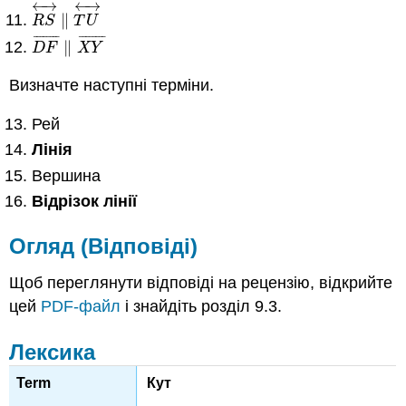
←
→
←
→
∥
R
S
↔
∥
T
U
↔
R
S
T
U
¯
¯
¯
¯
¯
¯
¯
¯
¯
¯
¯
¯
¯
¯
¯
¯
∥
D
F
¯
∥
X
Y
¯
D
F
X
Y
Визначте наступні терміни.
Рей
Лінія
Вершина
Відрізок лінії
Огляд (Відповіді)
Щоб переглянути відповіді на рецензію, відкрийте
цей
PDF-файл
і знайдіть розділ 9.3.
Лексика
Кут