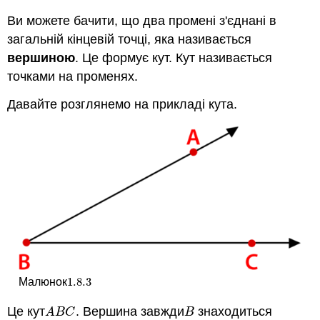
Ви можете бачити, що два промені з'єднані в
загальній кінцевій точці, яка називається
вершиною
. Це формує кут. Кут називається
точками на променях.
Давайте розглянемо на прикладі кута.
1.8.
3
Малюнок
1.8.
3
Це кут
. Вершина завжди
знаходиться
A
B
C
B
A
B
C
B