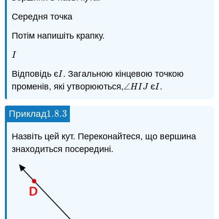
Середня точка
Потім напишіть крапку.
I
I
Відповідь є
. Загальною кінцевою точкою
I
I
променів, які утворюються,
∠
є
.
∠
H
I
J
I
H
I
J
I
1.8.
3
Приклад
1.8.
3
Назвіть цей кут. Переконайтеся, що вершина
знаходиться посередині.