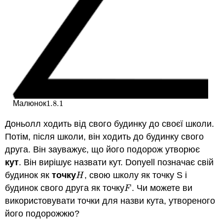
1.8.
1
Малюнок
1.8.
1
Доньолл ходить від свого будинку до своєї школи.
Потім, після школи, він ходить до будинку свого
друга. Він зауважує, що його подорож утворює
кут
. Він вирішує назвати кут. Donyell позначає свій
будинок як
точку
, свою школу як точку S і
H
H
будинок свого друга як точку
. Чи можете ви
F
F
використовувати точки для назви кута, утвореного
його подорожжю?