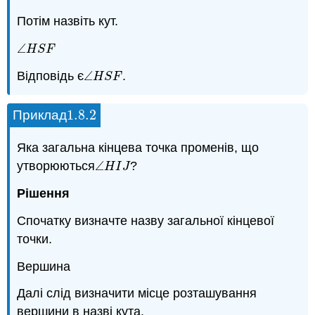
Потім назвіть кут.
∠
∠
H
S
F
H
S
F
Відповідь є
∠
.
∠
H
S
F
H
S
F
1.8.
2
Приклад
1.8.
2
Яка загальна кінцева точка променів, що
утворюються
∠
?
∠
H
I
J
H
I
J
Рішення
Спочатку визначте назву загальної кінцевої
точки.
Вершина
Далі слід визначити місце розташування
вершини в назві кута.