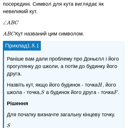
посередині. Символ для кута виглядає як
невеликий кут.
∠
∠
A
B
C
A
B
C
Кут названий цим символом.
A
B
C
A
B
C
1.8.
1
Приклад
1.8.
1
Раніше вам дали проблему про Доньєлл і його
прогулянку до школи, а потім до будинку його
друга.
Назвіть кут, якщо його будинок - точка
, його
H
H
школа - точка,
а будинок його друга - точка
.
S
F
S
F
Рішення
Для початку визначте загальну кінцеву точку.
S
S