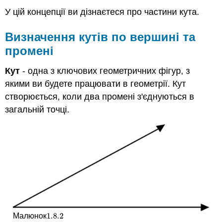
У цій концепції ви дізнаєтеся про частини кута.
Визначення кутів по вершині та
промені
Кут
- одна з ключових геометричних фігур, з
якими ви будете працювати в геометрії. Кут
створюється, коли два промені з'єднуються в
загальній точці.
1.8.
2
Малюнок
1.8.
2