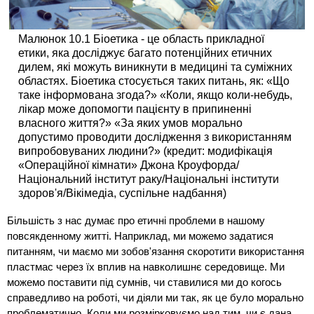
Малюнок 10.1 Біоетика - це область прикладної
етики, яка досліджує багато потенційних етичних
дилем, які можуть виникнути в медицині та суміжних
областях. Біоетика стосується таких питань, як: «Що
таке інформована згода?» «Коли, якщо коли-небудь,
лікар може допомогти пацієнту в припиненні
власного життя?» «За яких умов морально
допустимо проводити дослідження з використанням
випробовуваних людини?» (кредит: модифікація
«Операційної кімнати» Джона Кроуфорда/
Національний інститут раку/Національні інститути
здоров'я/Вікімедіа, суспільне надбання)
Більшість з нас думає про етичні проблеми в нашому
повсякденному житті. Наприклад, ми можемо задатися
питанням, чи маємо ми зобов'язання скоротити використання
пластмас через їх вплив на навколишнє середовище. Ми
можемо поставити під сумнів, чи ставилися ми до когось
справедливо на роботі, чи діяли ми так, як це було морально
проблематично. Коли ми розмірковуємо над тим, чи є дана