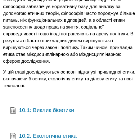
філософія забезпечує нормативну базу для аналізу за
допомогою етичних теорій, філософія часто породжує більше
питань, ніж функціональних відповідей, а в області етики
занепокоєння щодо права на життя, соціальної
справедливості тощо іноді потрапляють на арену політики. В
результаті багато прикладних дилем вирішуються і
вирішуються через закон і політику. Таким чином, прикладна
етика стає міждисциплінарною або міждисциплінарною
сферою дослідження.
У цій главі досліджуються основні підгалузі прикладної етики,
включаючи біоетику, екологічну етику та ділову етику та нові
технології.
10.1: Виклик біоетики
10.2: Екологічна етика