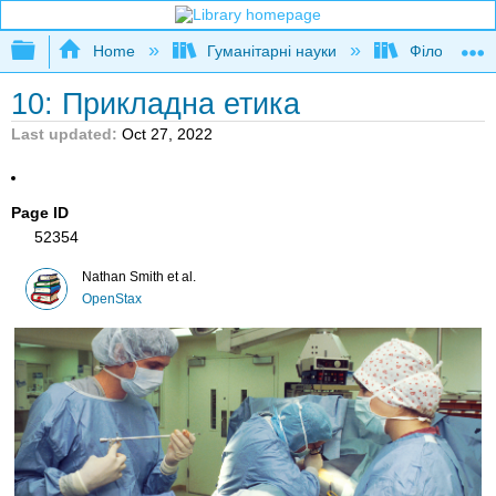
Expand/collapse global hierarchy
Home
Гуманітарні науки
Філософія
10: Прикладна етика
Last updated
Oct 27, 2022
Page ID
52354
Nathan Smith et al.
OpenStax