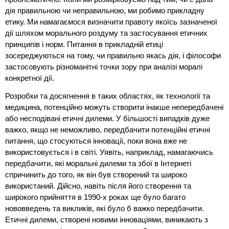
дія правильною чи неправильною, ми робимо прикладну
етику. Ми намагаємося визначити правоту якоїсь зазначеної
дії шляхом морального роздуму та застосування етичних
принципів і норм. Питання в прикладній етиці
зосереджуються на тому, чи правильно якась дія, і філософи
застосовують різноманітні точки зору при аналізі моралі
конкретної дії.
Розробки та досягнення в таких областях, як технології та
медицина, потенційно можуть створити інакше непередбачені
або несподівані етичні дилеми. У більшості випадків дуже
важко, якщо не неможливо, передбачити потенційні етичні
питання, що стосуються інновації, поки вона вже не
використовується і в світі. Уявіть, наприклад, намагаючись
передбачити, які моральні дилеми та збої в Інтернеті
спричинить до того, як він був створений та широко
використаний. Дійсно, навіть після його створення та
широкого прийняття в 1990-х роках ще було багато
нововведень та викликів, які було б важко передбачити.
Етичні дилеми, створені новими інноваціями, виникають з