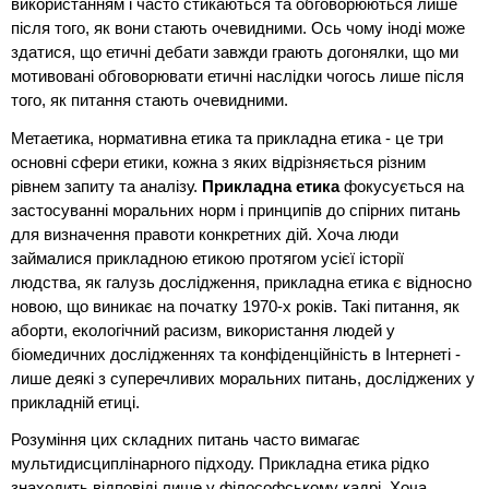
використанням і часто стикаються та обговорюються лише
після того, як вони стають очевидними. Ось чому іноді може
здатися, що етичні дебати завжди грають догонялки, що ми
мотивовані обговорювати етичні наслідки чогось лише після
того, як питання стають очевидними.
Метаетика, нормативна етика та прикладна етика - це три
основні сфери етики, кожна з яких відрізняється різним
рівнем запиту та аналізу.
Прикладна етика
фокусується на
застосуванні моральних норм і принципів до спірних питань
для визначення правоти конкретних дій. Хоча люди
займалися прикладною етикою протягом усієї історії
людства, як галузь дослідження, прикладна етика є відносно
новою, що виникає на початку 1970-х років. Такі питання, як
аборти, екологічний расизм, використання людей у
біомедичних дослідженнях та конфіденційність в Інтернеті -
лише деякі з суперечливих моральних питань, досліджених у
прикладній етиці.
Розуміння цих складних питань часто вимагає
мультидисциплінарного підходу. Прикладна етика рідко
знаходить відповіді лише у філософському кадрі. Хоча