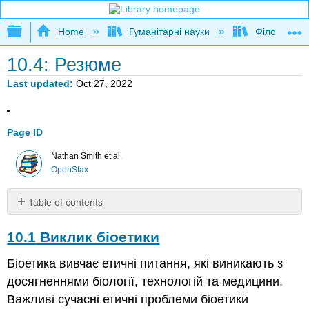
Expand/collapse global hierarchy
Home
Гуманітарні науки
Філософія
10.4: Резюме
Last updated
Oct 27, 2022
Page ID
Nathan Smith et al.
OpenStax
Table of contents
10.1
10.1
Виклик біоетики
Виклик
біоетики
Біоетика вивчає етичні питання, які виникають з
10.2
Екологічна
досягненнями біології, технологій та медицини.
етика
Важливі сучасні етичні проблеми біоетики
10.3