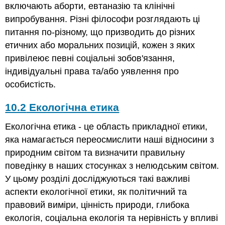
включають аборти, евтаназію та клінічні
Ділова
випробування. Різні філософи розглядають ці
етика
та
питання по-різному, що призводить до різних
нові
етичних або моральних позицій, кожен з яких
технології
привілеює певні соціальні зобов'язання,
індивідуальні права та/або уявлення про
особистість.
10.2
Екологічна етика
Екологічна етика - це область прикладної етики,
яка намагається переосмислити наші відносини з
природним світом та визначити правильну
поведінку в наших стосунках з нелюдським світом.
У цьому розділі досліджуються такі важливі
аспекти екологічної етики, як політичний та
правовий виміри, цінність природи, глибока
екологія, соціальна екологія та нерівність у впливі