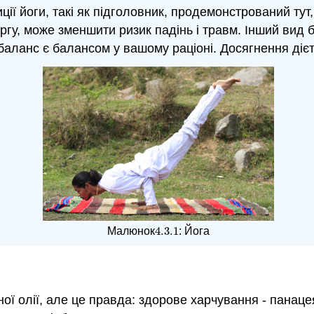
иції йоги, такі як підголовник, продемонстрований т
ргу, може зменшити ризик падінь і травм. Інший вид
 баланс є балансом у вашому раціоні. Досягнення ді
4.3.
1
Малюнок
: Йога
4.3.
1
ної олії, але це правда: здорове харчування - панаце