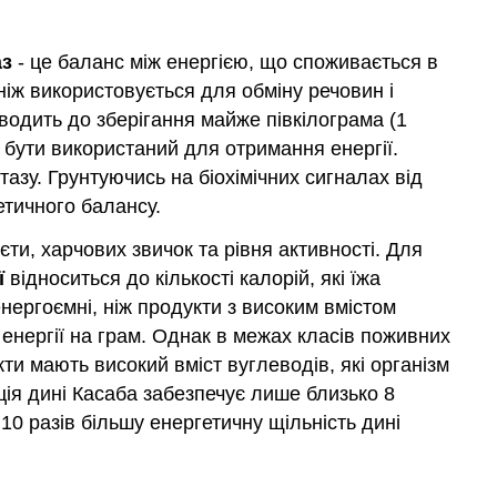
аз
- це баланс між енергією, що споживається в
 ніж використовується для обміну речовин і
изводить до зберігання майже півкілограма (1
 бути використаний для отримання енергії.
азу. Грунтуючись на біохімічних сигналах від
етичного балансу.
єти, харчових звичок та рівня активності. Для
ї
відноситься до кількості калорій, які їжа
енергоємні, ніж продукти з високим вмістом
ій енергії на грам. Однак в межах класів поживних
ти мають високий вміст вуглеводів, які організм
нція дині Касаба забезпечує лише близько 8
в 10 разів більшу енергетичну щільність дині