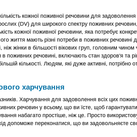
кількість кожної поживної речовини для задоволення
ослих (DV) для широкого спектру поживних речовин, 
лькість кожної поживної речовини, яка потребує конкр
ослого життя мають різні потреби в поживних речовині
ніж жінки в більшості вікових груп, головним чином че
 в поживних речовині, включають стан здоров'я та рі
льшій кількості. Людям, які дуже активні, потрібно о
ового харчування
казників. Харчування для задоволення всіх цих пож
ивних речовин у всьому, що ви їсте, щоб гарантуват
чування набагато простіше, ніж це. Просто використов
хід допоможе переконатися, що ви задовольняєте сво