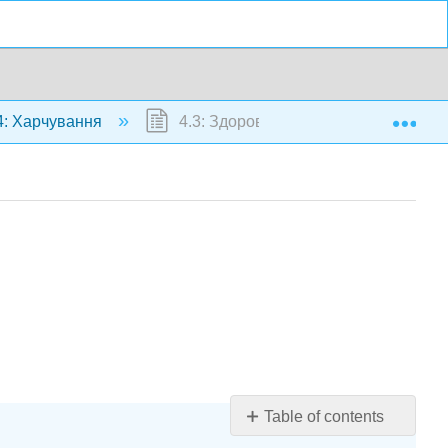
Exp
: Харчування
4.3: Здорове харчування
Table of contents
Балансуючий