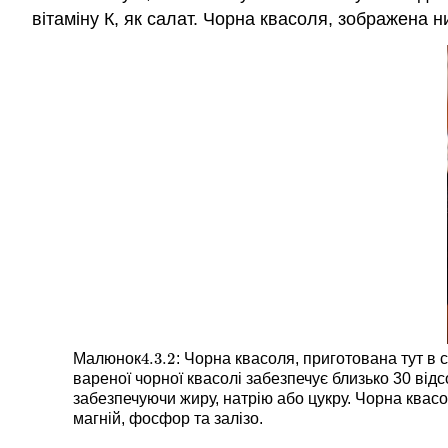
вітаміну К, як салат. Чорна квасоля, зображена
4.3.
2
Малюнок
: Чорна квасоля, приготована тут в 
4.3.
2
вареної чорної квасолі забезпечує близько 30 відс
забезпечуючи жиру, натрію або цукру. Чорна квас
магній, фосфор та залізо.