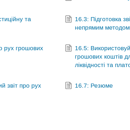
стиційну та
16.3: Підготовка з
непрямим методом
ро рух грошових
16.5: Використовуй
грошових коштів дл
ліквідності та пла
й звіт про рух
16.7: Резюме