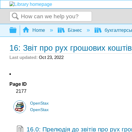
Search
Expand/collapse global hierarchy
Home
Бізнес
бухгалтерсь
16: Звіт про рух грошових коштів
Last updated
Oct 23, 2022
Page ID
2177
OpenStax
OpenStax
16.0: Прелюдія до звітів про рух гр