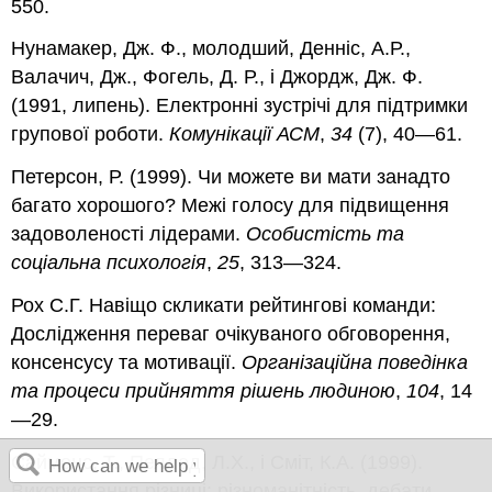
550.
Нунамакер, Дж. Ф., молодший, Денніс, А.Р.,
Валачич, Дж., Фогель, Д. Р., і Джордж, Дж. Ф.
(1991, липень). Електронні зустрічі для підтримки
групової роботи.
Комунікації АСМ
,
34
(7), 40—61.
Петерсон, Р. (1999). Чи можете ви мати занадто
багато хорошого? Межі голосу для підвищення
задоволеності лідерами.
Особистість та
соціальна психологія
,
25
, 313—324.
Рох С.Г. Навіщо скликати рейтингові команди:
Дослідження переваг очікуваного обговорення,
консенсусу та мотивації.
Організаційна поведінка
та процеси прийняття рішень людиною
,
104
, 14
—29.
Саймонс, Т., Пеллед, Л.Х., і Сміт, К.А. (1999).
Використання різниці: різноманітність, дебати,