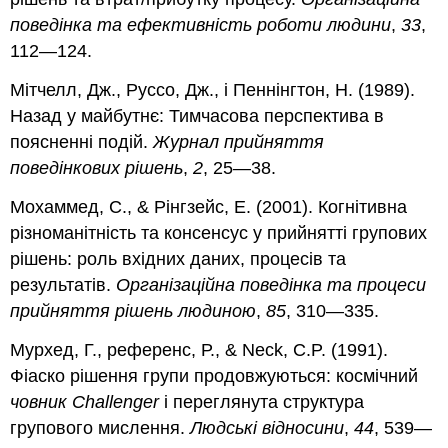
поведінка та ефективність роботи людини
,
33
,
112—124.
Мітчелл, Дж., Руссо, Дж., і Пеннінгтон, Н. (1989).
Назад у майбутнє: Тимчасова перспектива в
поясненні подій.
Журнал прийняття
поведінкових рішень
,
2
, 25—38.
Мохаммед, С., & Рінгзейс, Е. (2001). Когнітивна
різноманітність та консенсус у прийнятті групових
рішень: роль вхідних даних, процесів та
результатів.
Організаційна поведінка та процеси
прийняття рішень людиною
,
85
, 310—335.
Мурхед, Г., референс, Р., & Neck, C.P. (1991).
Фіаско рішення групи продовжуються: космічний
човник Challenger
і переглянута структура
групового мислення.
Людські відносини
,
44
, 539—