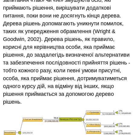
запитання «так» чи «ні» змушують осіб, які
приймають рішення, вирішувати додаткові
питання, поки вони не досягнуть кінця дерева.
Дерева рішень допомагають уникнути помилок,
таких як упередження обрамлення (Wright &
Goodwin, 2002). Дерева рішень, як правило,
корисні для керівництва особи, яка приймає
рішення, до заздалегідь визначеної альтернативи
та забезпечення послідовності прийняття рішень -
тобто кожного разу, коли певні умови присутні,
особа, яка приймає рішення, дотримуватиметься
одного курсу дій, на відміну від інших, якщо
рішення приймається за допомогою дерево
рішень.