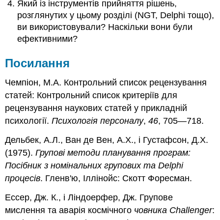
Який із інструментів прийняття рішень,
розглянутих у цьому розділі (NGT, Delphi тощо),
ви використовували? Наскільки вони були
ефективними?
Посилання
Чемпіон, М.А. Контрольний список рецензування
статей: Контрольний список критеріїв для
рецензування наукових статей у прикладній
психології.
Психологія персоналу
,
46
, 705—718.
Дельбек, А.Л., Ван де Вен, А.Х., і Густафсон, Д.Х.
(1975).
Групові методи планування програм:
Посібник з номінальних групових та Delphi
процесів
. Гленв'ю, Іллінойс: Скотт Форесман.
Ессер, Дж. К., і Ліндоерфер, Дж. Групове
мислення та аварія космічного
човника Challenger
: