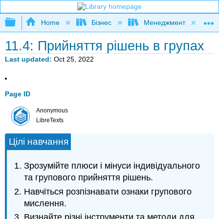
Expand/collapse global hierarchy
Home
Бізнес
Менеджмент
К
11.4: Прийняття рішень в групах
Last updated
Oct 25, 2022
Page ID
Anonymous
LibreTexts
Цілі навчання
Зрозумійте плюси і мінуси індивідуального
та групового прийняття рішень.
Навчіться розпізнавати ознаки групового
мислення.
Визнайте різні інструменти та методи для