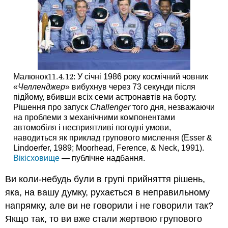
11.4.
12
Малюнок
: У січні 1986 року космічний човник
11.4.
12
«
Челленджер
» вибухнув через 73 секунди після
підйому, вбивши всіх семи астронавтів на борту.
Рішення про запуск
Challenger
того дня, незважаючи
на проблеми з механічними компонентами
автомобіля і несприятливі погодні умови,
наводиться як приклад групового мислення (Esser &
Lindoerfer, 1989; Moorhead, Ference, & Neck, 1991).
Вікісховище
— публічне надбання.
Ви коли-небудь були в групі прийняття рішень,
яка, на вашу думку, рухається в неправильному
напрямку, але ви не говорили і не говорили так?
Якщо так, то ви вже стали жертвою групового