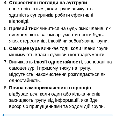
Стереотипні погляди на аутгрупи
спостерігаються, коли групи знижують
здатність суперників робити ефективні
відповіді.
Прямий тиск
чиниться на будь-яких членів, які
висловлюють вагомі аргументи проти будь-
яких стереотипів, ілюзій чи зобов'язань групи.
Самоцензура
виникає тоді, коли члени групи
мінімізують власні сумніви і контраргументи.
Виникають
ілюзії одностайності
, засновані на
самоцензурі і прямому тиску на групу.
Відсутність інакомислення розглядається як
одностайність.
Поява самопризначених охоронців
відбувається, коли один або кілька членів
захищають групу від інформації, яка йде
врозріз з припущеннями та ходом дій групи.