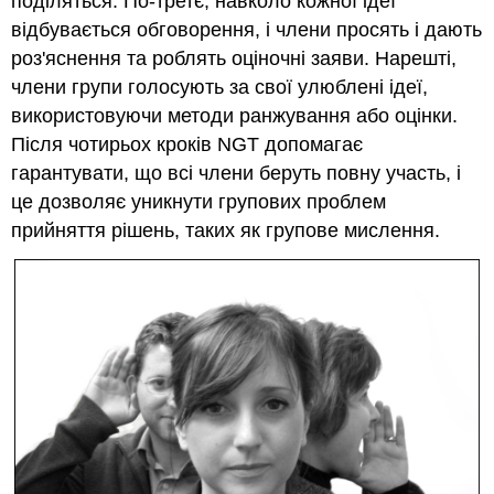
поділяться. По-третє, навколо кожної ідеї
відбувається обговорення, і члени просять і дають
роз'яснення та роблять оціночні заяви. Нарешті,
члени групи голосують за свої улюблені ідеї,
використовуючи методи ранжування або оцінки.
Після чотирьох кроків NGT допомагає
гарантувати, що всі члени беруть повну участь, і
це дозволяє уникнути групових проблем
прийняття рішень, таких як групове мислення.