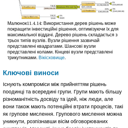
11.4.
14
Малюнок
: Використання дерев рішень може
11.4.
14
покращити інвестиційні рішення, оптимізуючи їх для
максимальної віддачі. Дерево рішень складається з
трьох типів вузлів. Вузли рішення зазвичай
представлені квадратами. Шансові вузли
представлені колами. Кінцеві вузли представлені
трикутниками.
Вікісховище
.
Ключові виноси
Існують компроміси між прийняттям рішень
поодинці та всередині групи. Групи мають більшу
різноманітність досвіду та ідей, ніж люди, але
вони також мають потенційні втрати процесів, такі
як групове мислення. Групового мислення можна
уникнути, розпізнавши вісім обговорюваних