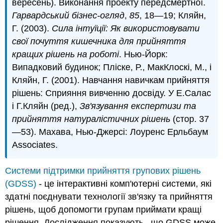
вересень). Виконання проекту передсмертної.
Гарвардський бізнес-огляд
,
85
, 18—19; Кляйн,
Г. (2003).
Сила інтуїції: Як використовувати
свої почуття кишечника для прийняття
кращих рішень на роботі
. Нью-Йорк:
Випадковий будинок; Пліске, Р., МакКлоскі, М., і
Кляйн, Г. (2001). Навчання навичкам прийняття
рішень: Сприяння вивченню досвіду. У Е.Салас
і Г.Кляйн (ред.),
Зв'язування експертизи та
прийняття натуралістичних рішень
(стор. 37
—53). Махава, Нью-Джерсі: Лоуренс Ерльбаум
Associates.
Системи підтримки прийняття групових рішень
(GDSS)
- це інтерактивні комп'ютерні системи, які
здатні поєднувати технології зв'язку та прийняття
рішень, щоб допомогти групам приймати кращі
рішення. Дослідження показують , що GDSS може