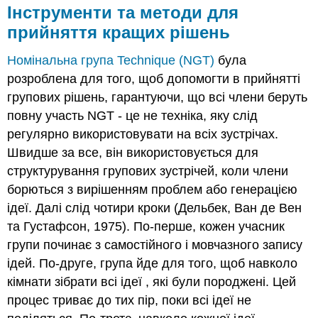
Інструменти та методи для
прийняття кращих рішень
Номінальна група Technique (NGT)
була
розроблена для того, щоб допомогти в прийнятті
групових рішень, гарантуючи, що всі члени беруть
повну участь NGT - це не техніка, яку слід
регулярно використовувати на всіх зустрічах.
Швидше за все, він використовується для
структурування групових зустрічей, коли члени
борються з вирішенням проблем або генерацією
ідеї. Далі слід чотири кроки (Дельбек, Ван де Вен
та Густафсон, 1975). По-перше, кожен учасник
групи починає з самостійного і мовчазного запису
ідей. По-друге, група йде для того, щоб навколо
кімнати зібрати всі ідеї , які були породжені. Цей
процес триває до тих пір, поки всі ідеї не