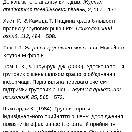
До кількісного аналізу випадків.
Журнал
прийняття поведінкових рішень
,
2
, 167—177.
Хасті Р., & Камеда Т. Надійна краса більшості
правил у групових рішеннях.
Психологічний
огляд
,
112
, 494—508.
Яніс І.Л.
Жертви групового мислення
. Нью-Йорк:
Хоутон Міффлін.
Лам, С.К., & Шаубрук, Дж. (2000). Удосконалення
групових рішень шляхом кращого об'єднання
інформації: Порівняльна перевага систем
підтримки групових рішень.
Журнал прикладної
психології
,
85
, 565—573.
Шахтар, Ф.К. (1984). Групове проти
індивідуального прийняття рішень: Дослідження
показників ефективності, стратегій прийняття
рішень та втрат/прибутку процесу.
Організаційна