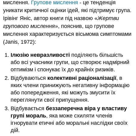
мислення.
Групове мислення
- це тенденція
уникати критичної оцінки ідей, які підтримує група.
Ірівінг Яніс, автор книги під назвою «
Жертви
групового мислення
», пояснив, що групове
мислення характеризується вісьмома симптомами
(Janis, 1972):
Ілюзію невразливості
поділяють більшість
або всі учасники групи, що створює надмірний
оптимізм і спонукає їх до крайніх ризиків.
Відбуваються
колективні раціоналізації
, в
яких члени принижують негативну інформацію
або попередження, які можуть змусити їх
переглянути свої припущення.
Відбувається
беззаперечна віра у властиву
групі мораль
, яка може схиляти членів
ігнорувати етичні або моральні наслідки своїх
дій.