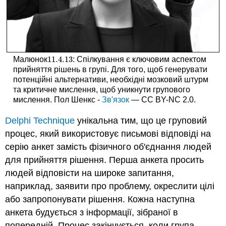
11.4.
13
Малюнок
: Спілкування є ключовим аспектом
11.4.
13
прийняття рішень в групі. Для того, щоб генерувати
потенційні альтернативи, необхідні мозковий штурм
та критичне мислення, щоб уникнути групового
мислення. Пол Шенкс -
Зв'язок
— CC BY-NC 2.0.
Delphi Technique
унікальна тим, що це груповий
процес, який використовує письмові відповіді на
серію анкет замість фізичного об'єднання людей
для прийняття рішення. Перша анкета просить
людей відповісти на широке запитання,
наприклад, заявити про проблему, окреслити цілі
або запропонувати рішення. Кожна наступна
анкета будується з інформації, зібраної в
попередній. Процес закінчується, коли група