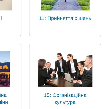
і
11: Прийняття рішень
йна
15: Організаційна
міни
культура