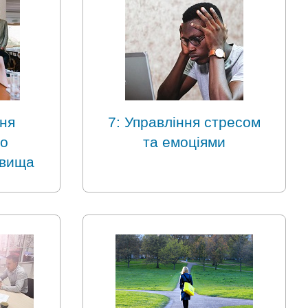
ня
7: Управління стресом
го
та емоціями
овища