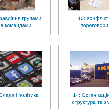
правління групами
10: Конфлікт 
та командами
переговори
 Влада і політика
14: Організаці
структура та з