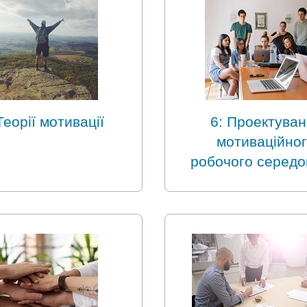
Теорії мотивації
6: Проектуван
мотиваційно
робочого серед