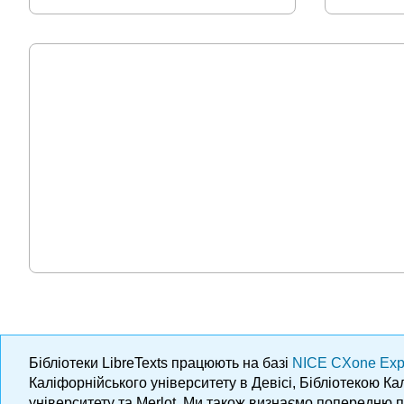
Бібліотеки LibreTexts працюють на базі
NICE CXone Exp
Каліфорнійського університету в Девісі, Бібліотекою К
університету та Merlot. Ми також визнаємо попередню 