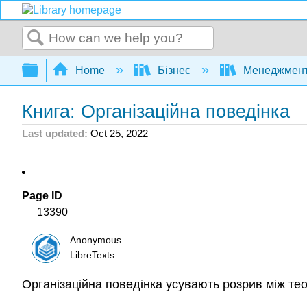
Search
Expand/collapse global hierarchy
Home
Бізнес
Менеджмен
Книга: Організаційна поведінка
Last updated
Oct 25, 2022
Page ID
13390
Anonymous
LibreTexts
Організаційна поведінка усувають розрив між те