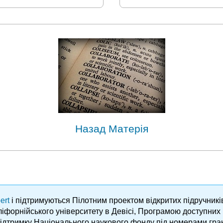
Назад Матерія
ert
і підтримуються Пілотним проектом відкритих підручник
аліфорнійського університету в Девісі, Програмою доступни
підтримку Національного наукового фонду під номерами гра