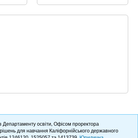
ів Департаменту освіти, Офісом проректора
х рішень для навчання Каліфорнійського державного
нтів 1246120, 1525057 та 1413739.
Юридична