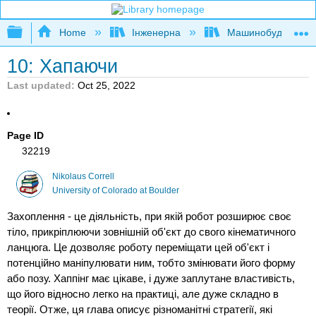
Expand/collapse global hierarchy
Home
Інженерна
Машинобудуванн
10: Хапаючи
Last updated
Oct 25, 2022
Page ID
32219
Nikolaus Correll
University of Colorado at Boulder
Захоплення - це діяльність, при якій робот розширює своє
тіло, прикріплюючи зовнішній об'єкт до свого кінематичного
ланцюга. Це дозволяє роботу переміщати цей об'єкт і
потенційно маніпулювати ним, тобто змінювати його форму
або позу. Хаппінг має цікаве, і дуже заплутане властивість,
що його відносно легко на практиці, але дуже складно в
теорії. Отже, ця глава описує різноманітні стратегії, які