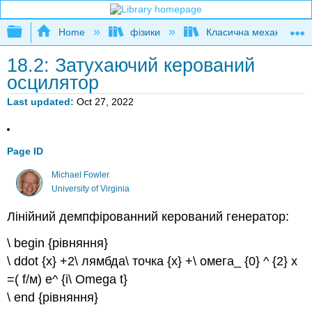
Expand/collapse global hierarchy
Home
фізики
Класична механіка
18.2: Затухаючий керований
осцилятор
Last updated
Oct 27, 2022
Page ID
Michael Fowler
University of Virginia
Лінійний демпфірованний керований генератор:
\ begin {рівняння}
\ ddot {x} +2\ лямбда\ точка {x} +\ омега_ {0} ^ {2} x
=( f/м) e^ {i\ Omega t}
\ end {рівняння}