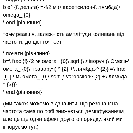
b e^ {i\ дельта} =-f/2 м (\ варепсилон-i\ лямбда)\
omega_ {0}
\ end {рівняння}
тому реакція, залежність амплітуди коливань від
частоти, до цієї точності
\ почати {рівняння}
b=\ frac {f} {2 м\ омега_ {0}\ sqrt {\ ліворуч (\ Омега-\
омега_ {0}\ праворуч) ^ {2} +\ лямбда-^ {2}} =\ frac
{f} {2 м\ омега_ {0}\ sqrt {\ varepsilon^ {2} +\ лямбда
^ {2}}}
\ end {рівняння}
(Ми також можемо відзначити, що резонансна
частота сама по собі знижується демпфуванням,
але це ще один ефект другого порядку, який ми
ігноруємо тут.)