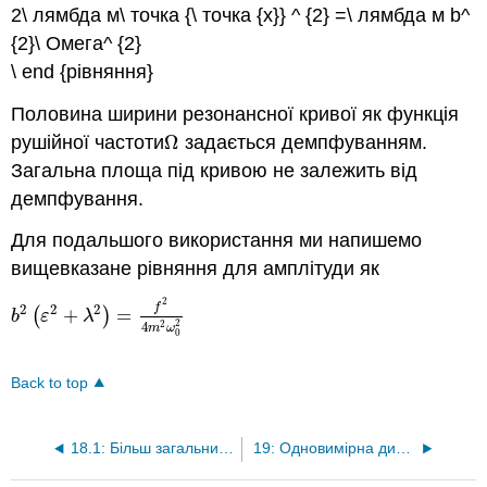
2\ лямбда м\ точка {\ точка {x}} ^ {2} =\ лямбда м b^
{2}\ Омега^ {2}
\ end {рівняння}
Половина ширини резонансної кривої як функція
рушійної частоти
Ω
задається демпфуванням.
Ω
Загальна площа під кривою не залежить від
демпфування.
Для подальшого використання ми напишемо
вищевказане рівняння для амплітуди як
2
f
2
2
2
(
+
)
=
b
2
(
ε
2
+
λ
2
)
=
f
2
4
m
2
ω
0
2
b
ε
λ
2
4
2
m
ω
0
Back to top
18.1: Більш загальний енергетичний обмін
19: Одновимірна динаміка кристалів