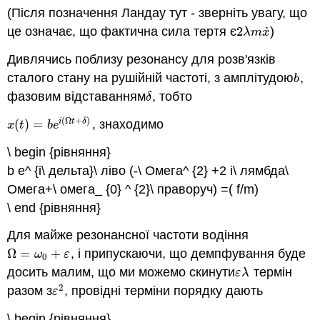
(Після позначення Ландау тут - зверніть увагу, що
˙
це означає, що фактична сила тертя є
2
)
2
λ
m
x
˙
λ
m
x
Дивлячись поблизу резонансу для розв'язків
сталого стану на рушійній частоті, з амплітудою
,
b
b
фазовим відставанням
, тобто
δ
δ
(
Ω
+
)
(
)
=
, знаходимо
i
t
δ
x
(
t
)
=
b
e
i
(
Ω
t
+
δ
)
x
t
b
e
\ begin {рівняння}
b e^ {i\ дельта}\ ліво (-\ Омега^ {2} +2 i\ лямбда\
Омега+\ омега_ {0} ^ {2}\ праворуч) =( f/m)
\ end {рівняння}
Для майже резонансної частоти водіння
Ω
=
+
, і припускаючи, що демпфування буде
Ω
=
ω
0
+
ε
ω
ε
0
досить малим, що ми можемо скинути
термін
ε
λ
ε
λ
2
разом з
, провідні терміни порядку дають
ε
2
ε
\ begin {рівняння}