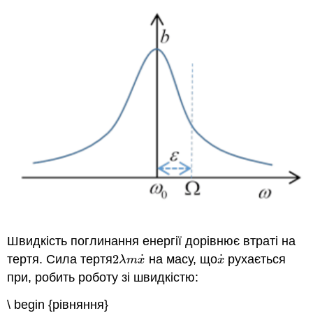
Швидкість поглинання енергії дорівнює втраті на
˙
˙
тертя. Сила тертя
2
на масу, що
рухається
2
λ
m
x
˙
x
˙
λ
m
x
x
при, робить роботу зі швидкістю:
\ begin {рівняння}