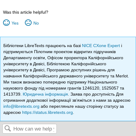
Was this article helpful?
Yes
No
Бібліотеки LibreTexts працюють на базі
NICE CXone Expert
і
підтримуються Пілотним проектом відкритих підручників
Департаменту освіти, Офісом проректора Каліфорнійського
університету в Девісі, Бібліотекою Каліфорнійського
університету в Девісі, Програмою доступних рішень для
навчання Каліфорнійського державного університету та Merlot.
Ми також визнаємо попередню підтримку Національного
наукового фонду під номерами грантів 1246120, 1525057 та
1413739.
Юридична інформація
. Заява про доступність Для
отримання додаткової інформації зв’яжіться з нами за адресою
info@libretexts.org
або перегляньте нашу сторінку статусу за
адресою
https://status.libretexts.org
.