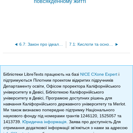
повсякденному житті
6.7: Закон про ідеальний газ
7.1: Кислоти та основи - експериментальні визначення
Бібліотеки LibreTexts працюють на базі
NICE CXone Expert
і
підтримуються Пілотним проектом відкритих підручників
Департаменту освіти, Офісом проректора Каліфорнійського
університету в Девісі, Бібліотекою Каліфорнійського
університету в Девісі, Програмою доступних рішень для
навчання Каліфорнійського державного університету та Merlot.
Ми також визнаємо попередню підтримку Національного
наукового фонду під номерами грантів 1246120, 1525057 та
1413739.
Юридична інформація
. Заява про доступність Для
отримання додаткової інформації зв’яжіться з нами за адресою