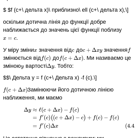
$ $f (с+\ дельта х)\ приблизно\ ell (с+\ дельта х),\]
оскільки дотична лінія до функції добре
наближається до значень цієї функції поблизу
=
.
x
=
c
x
c
У міру зміни
значення від
до
+
Δ
значення
x
c
c
+
Δ
x
y
f
x
c
c
x
y
f
змінюється від
(
)
до
(
+
Δ
)
. Ми називаємо це
f
(
c
)
f
(
c
+
Δ
x
)
f
c
f
c
x
зміною
вартості
Δ
. Тобто:
y
Δ
y
y
y
$$\ Дельта y = f (с+\ Дельта х) -f (c).\]
(
+
Δ
)
Замінюючи його дотичною лінією
f
(
c
+
Δ
x
)
f
c
x
наближення, ми маємо
Δ
≈
ℓ
(
+
Δ
)
−
(
)
Δ
y
≈
ℓ
(
c
+
Δ
x
)
−
f
(
c
)
=
f
′
(
c
)
(
(
c
+
Δ
x
)
−
c
)
+
f
(
c
)
−
f
(
c
)
(4.4.3)
=
f
′
(
c
)
Δ
y
c
x
f
c
′
=
(
)
(
(
+
Δ
)
−
)
+
(
)
−
(
)
f
c
c
x
c
f
c
f
c
′
=
(
)
Δ
(4.4.
f
c
x