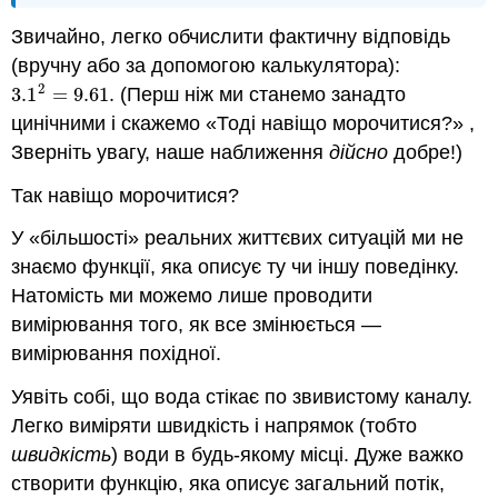
Звичайно, легко обчислити фактичну відповідь
(вручну або за допомогою калькулятора):
2
3.1
=
9.61.
(Перш ніж ми станемо занадто
3.1
2
=
9.61.
цинічними і скажемо «Тоді навіщо морочитися?» ,
Зверніть увагу, наше наближення
дійсно
добре!)
Так навіщо морочитися?
У «більшості» реальних життєвих ситуацій ми не
знаємо функції, яка описує ту чи іншу поведінку.
Натомість ми можемо лише проводити
вимірювання того, як все змінюється —
вимірювання похідної.
Уявіть собі, що вода стікає по звивистому каналу.
Легко виміряти швидкість і напрямок (тобто
швидкість
) води в будь-якому місці. Дуже важко
створити функцію, яка описує загальний потік,