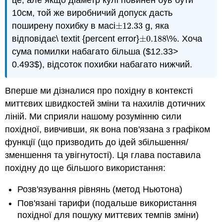
це, але якщо діаметр кулі повинен був бути
10см, той же виробничий допуск дасть
поширену похибку в масі
±
12.33
g, яка
±
12.33
відповідає\ textit {percent error}
±
0.188
\%. Хоча
±
0.188
сума помилки набагато більша ($12.33>
0.493$), відсоток похибки набагато нижчий.
Вперше ми дізналися про похідну в контексті
миттєвих швидкостей зміни та нахилів дотичних
ліній. Ми сприяли нашому розумінню сили
похідної, вивчивши, як вона пов'язана з графіком
функції (що призводить до ідей збільшення/
зменшення та увігнутості). Ця глава поставила
похідну до ще більшого використання:
Розв'язування рівнянь (метод Ньютона)
Пов'язані тарифи (подальше використання
похідної для пошуку миттєвих темпів зміни)