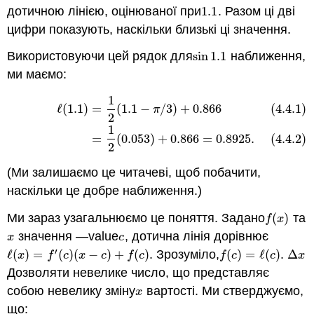
дотичною лінією, оцінюваної при
1.1
. Разом ці дві
1.1
цифри показують, наскільки близькі ці значення.
Використовуючи цей рядок для
sin
1.1
наближення,
sin
1.1
ми маємо:
1
(4.4.1)
ℓ
(
1.1
)
=
1
2
(
1.1
−
π
/
3
)
+
0.866
(4.4.2)
=
1
2
(
0.053
)
+
0.8
ℓ
(
1.1
)
=
(
1.1
−
/
3
)
+
0.866
(4.4.1)
π
2
1
=
(
0.053
)
+
0.866
=
0.8925.
(4.4.2)
2
(Ми залишаємо це читачеві, щоб побачити,
наскільки це добре наближення.)
Ми зараз узагальнюємо це поняття. Задано
(
)
та
f
(
x
)
f
x
значення —value
, дотична лінія дорівнює
x
c
x
c
′
ℓ
(
)
=
(
)
(
−
)
+
(
)
. Зрозуміло,
(
)
=
ℓ
(
)
.
Δ
ℓ
(
x
)
=
f
′
(
c
)
(
x
−
c
)
+
f
(
c
)
f
(
c
)
=
ℓ
(
c
)
Δ
x
x
f
c
x
c
f
c
f
c
c
x
Дозволяти невелике число, що представляє
собою невелику зміну
вартості. Ми стверджуємо,
x
x
що: