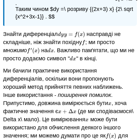
.
Таким чином $dy =\ розриву {(2x+3) х} {2\ sqrt
{x^2+3x-1}} . $$
Знайти диференціал
=
(
)
насправді не
d
y
y
=
f
(
x
)
d
y
y
f
x
складніше, ніж знайти похідну
; ми просто
f
f
′
множимо
(
)
на
. Важливо пам'ятати, що ми не
f
′
(
x
)
d
x
f
x
d
x
просто додаємо символ "
" в кінці.
d
x
d
x
Ми бачили практичне використання
диференціалів, оскільки вони пропонують
хороший метод прийняття певних наближень.
Інше використання -
поширення помилок.
Припустимо, довжина вимірюється бути
, хоча
x
x
фактичне значення є
+
Δ
(де ми сподіваємося\
x
+
Δ
x
x
x
Delta x\ мало). Це вимірювання
може бути
x
x
використано для обчислення деякого іншого
значення; ми можемо думати про це як
(
)
для
f
(
x
)
f
x