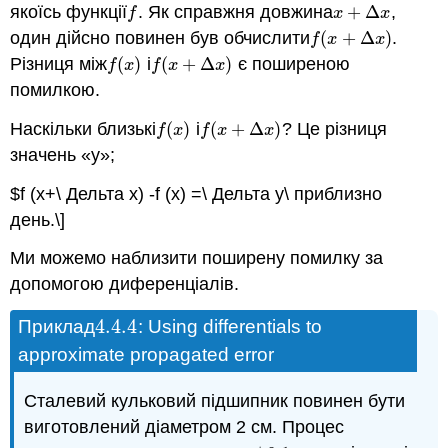
якоїсь функції
. Як справжня довжина
+
Δ
,
f
x
+
Δ
x
f
x
x
один дійсно повинен був обчислити
(
+
Δ
)
.
f
(
x
+
Δ
x
)
f
x
x
Різниця між
(
)
і
(
+
Δ
)
є поширеною
f
(
x
)
f
(
x
+
Δ
x
)
f
x
f
x
x
помилкою.
Наскільки близькі
(
)
і
(
+
Δ
)
? Це різниця
f
(
x
)
f
(
x
+
Δ
x
)
f
x
f
x
x
значень «y»;
$f (x+\ Дельта х) -f (x) =\ Дельта у\ приблизно
день.\]
Ми можемо наблизити поширену помилку за
допомогою диференціалів.
4.4.
4
Приклад
: Using differentials to
4.4.
4
approximate propagated error
Сталевий кульковий підшипник повинен бути
виготовлений діаметром 2 см. Процес