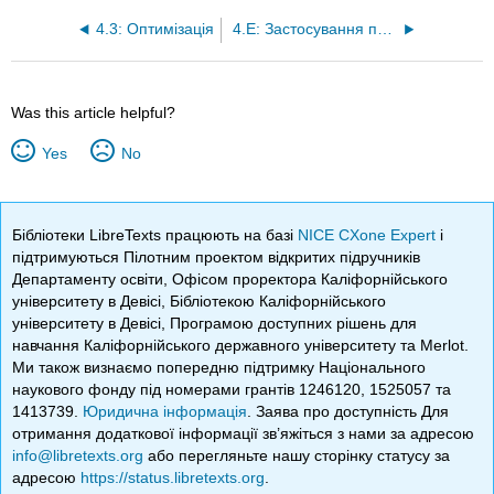
4.3: Оптимізація
4.E: Застосування похідних (вправи)
Was this article helpful?
Yes
No
Бібліотеки LibreTexts працюють на базі
NICE CXone Expert
і
підтримуються Пілотним проектом відкритих підручників
Департаменту освіти, Офісом проректора Каліфорнійського
університету в Девісі, Бібліотекою Каліфорнійського
університету в Девісі, Програмою доступних рішень для
навчання Каліфорнійського державного університету та Merlot.
Ми також визнаємо попередню підтримку Національного
наукового фонду під номерами грантів 1246120, 1525057 та
1413739.
Юридична інформація
. Заява про доступність Для
отримання додаткової інформації зв’яжіться з нами за адресою
info@libretexts.org
або перегляньте нашу сторінку статусу за
адресою
https://status.libretexts.org
.