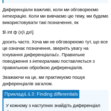
Диференціали важливі, коли ми обговорюємо
інтеграцію
. Коли ми вивчаємо цю тему, ми будемо
використовувати такі позначення, як
$\ int ф (х)\ дх\]
досить часто. Хоча ми не обговорюємо тут, що все
це означає позначення, зверніть увагу на
існування диференціала
. Правильне
d
x
d
x
поводження з
інтегралами
поставляється з
правильною обробкою диференціалів.
Зважаючи на це, ми практикуємо пошук
диференціалів загалом.
4.4.
3
Приклад
: Finding differentials
4.4.
3
У кожному з наступних знайдіть диференціал