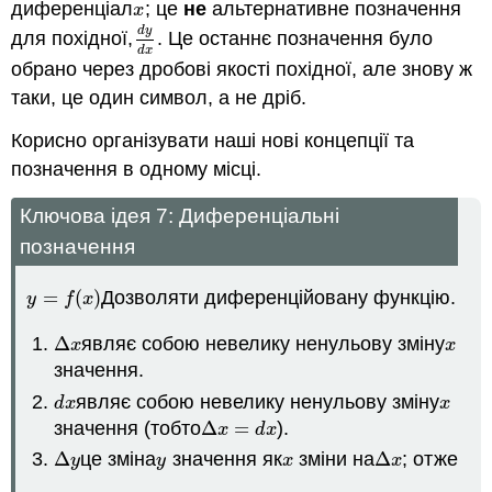
диференціал
; це
не
альтернативне позначення
x
x
d
y
для похідної,
. Це останнє позначення було
d
y
d
x
d
x
обрано через дробові якості похідної, але знову ж
таки, це один символ, а не дріб.
Корисно організувати наші нові концепції та
позначення в одному місці.
Ключова ідея 7: Диференціальні
позначення
=
(
)
Дозволяти диференційовану функцію.
y
=
f
(
x
)
y
f
x
Δ
являє собою невелику ненульову зміну
Δ
x
x
x
x
значення.
являє собою невелику ненульову зміну
d
x
x
d
x
x
значення (тобто
Δ
=
).
Δ
x
=
d
x
x
d
x
Δ
це зміна
значення як
зміни на
Δ
; отже
Δ
y
y
x
Δ
x
y
y
x
x