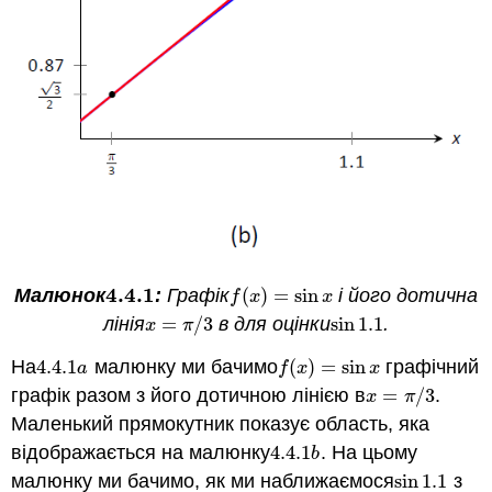
4.4.
1
Малюнок
:
Графік
(
)
=
sin
і його дотична
4.4.
1
f
(
x
)
=
sin
x
f
x
x
лінія
=
/
3
в для оцінки
sin
1.1
.
x
=
π
/
3
sin
1.1
x
π
На
4.4.
1
малюнку ми бачимо
(
)
=
sin
графічний
4.4.
1
a
f
(
x
)
=
sin
x
a
f
x
x
графік разом з його дотичною лінією в
=
/
3
.
x
=
π
/
3
x
π
Маленький прямокутник показує область, яка
відображається на малюнку
4.4.
1
. На цьому
4.4.
1
b
b
малюнку ми бачимо, як ми наближаємося
sin
1.1
з
sin
1.1