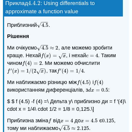
4.4.
2
Приклад
: Using differentials to
4.4.
2
approximate a function value
−
−
−
√
Приблизний
4.5
.
4.5
Рішення
−
−
−
√
Ми очікуємо
4.5
≈
2
, але можемо зробити
4.5
≈
2
−
−
краще. Нехай
(
)
=
, і нехай
=
4
. Таким
f
(
x
)
=
x
c
=
4
√
f
x
x
c
чином
(
4
)
=
2
. Ми можемо обчислити
f
(
4
)
=
2
f
−
−
′
′
(
)
=
1
/
(
2
)
, так
(
4
)
=
1
/
4
.
f
′
(
x
)
=
1
/
(
2
x
)
f
′
(
4
)
=
1
/
4
√
f
x
x
f
Ми наближаємо різницю між
(
4.5
)
і
(
4
)
f
(
4.5
)
f
(
4
)
f
f
використанням диференціалів, з
=
0.5
:
d
x
=
0.5
d
x
$ $ f (4.5) -f (4) =\ Дельта у\ приблизно ди = f '(4)\
cdot x = 1/4\ cdot 1/2 = 1/8 = 0,125.\]
Приблизна зміна
від
=
4
до
=
4.5
є
0.125
,
f
x
=
4
x
=
4.5
0.125
f
x
x
−
−
−
√
тому ми наближаємо
4.5
≈
2.125.
4.5
≈
2.125.