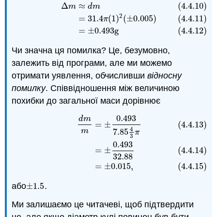
Δ
≈
(4.4.10)
(4.4.10)
Δ
m
≈
d
m
(4.4.11)
=
31.4
π
(
1
)
2
(
±
0.005
)
(4.4.12)
=
m
d
m
2
=
31.4
(
1
)
(
±
0.005
)
(4.4.11)
π
=
±
0.493
g
(4.4.12)
Чи значна ця помилка? Це, безумовно,
залежить від програми, але ми можемо
отримати уявлення, обчисливши
відносну
помилку
. Співвідношення між величиною
похибки до загальної маси дорівнює
0.493
d
m
(4.4.13)
d
m
m
=
±
0.493
7.85
4
3
π
(4.4.14)
=
±
0.493
32.88
(4
=
±
(4.4.13)
4
m
7.85
π
3
0.493
=
±
(4.4.14)
32.88
=
±
0.015
,
(4.4.15)
або
±
1.5
.
±
1.5
Ми залишаємо це читачеві, щоб підтвердити