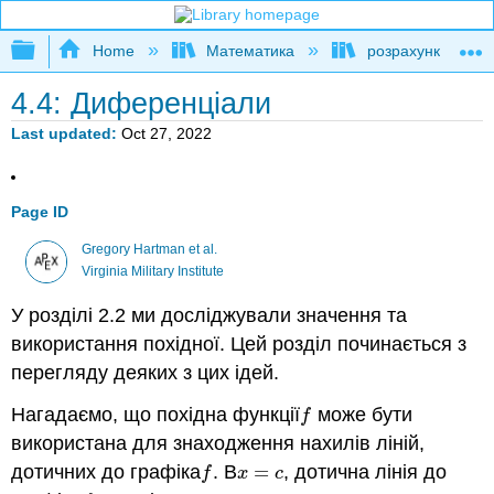
Expand/collapse global hierarchy
Home
Математика
розрахунку
4.4: Диференціали
Last updated
Oct 27, 2022
Page ID
Gregory Hartman et al.
Virginia Military Institute
У розділі 2.2 ми досліджували значення та
використання похідної. Цей розділ починається з
перегляду деяких з цих ідей.
Нагадаємо, що похідна функції
може бути
f
f
використана для знаходження нахилів ліній,
дотичних до графіка
. В
=
, дотична лінія до
f
x
=
c
f
x
c