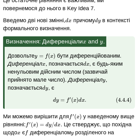
Це остаточне рівняння є важливим; ми
повернемося до нього в Key Idea 7.
Введемо дві нові змінні,
причому
в контексті
d
x
d
y
d
x
d
y
формального визначення.
Визначення: Диференціали
and
.
x
y
x
y
Дозвольте
=
(
)
бути диференційованим.
y
=
f
(
x
)
y
f
x
Диференціал
, позначається
, є будь-яким
x
d
x
x
d
x
ненульовим дійсним числом (зазвичай
прийнято мале число).
Диференціал
,
y
y
позначається
, є
d
y
d
y
′
=
(
)
.
(4.4.4)
(4.4.4)
d
y
=
f
′
(
x
)
d
x
.
d
y
f
x
d
x
′
Ми можемо вирішити для
(
)
у наведеному вище
f
′
(
x
)
f
x
′
рівнянні:
(
)
=
/
. Це стверджує, що похідна
f
′
(
x
)
=
d
y
/
d
x
f
x
d
y
d
x
щодо
є
диференціалом
розділеного на
x
f
y
x
f
y