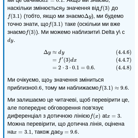
ми це бачимо
=
0.1
. Якщо ми знаємо,
d
x
=
0.1
d
x
наскільки змінюється
значення від
(
3
)
до
y
f
(
3
)
y
f
(
3.1
)
(тобто, якщо ми знаємо
Δ
), ми будемо
f
(
3.1
)
Δ
y
f
y
точно знати, що
(
3.1
)
таке (оскільки ми вже
f
(
3.1
)
f
знаємо
(
3
)
). Ми можемо наблизити\ Delta y\ с
f
(
3
)
f
.
d
y
d
y
Δ
≈
(4.4.6)
(4.4.6)
Δ
y
≈
d
y
(4.4.7)
=
f
′
(
3
)
d
x
(4.4.8)
=
2
⋅
3
⋅
0.1
=
0.6.
y
d
y
′
=
(
3
)
(4.4.7)
f
d
x
=
2
⋅
3
⋅
0.1
=
0.6.
(4.4.8)
Ми очікуємо, що
значення зміниться
y
y
приблизно
0.6
, тому ми наближаємо
(
3.1
)
≈
9.6.
0.6
f
(
3.1
)
≈
9.6.
f
Ми залишаємо це читачеві, щоб перевірити це,
але попереднє обговорення пов'язує
диференціал з дотичною лінією
(
)
at
=
3
.
f
(
x
)
x
=
3
f
x
x
Можна перевірити, що дотична лінія, оцінена
на
=
3.1
, також дає
=
9.6
.
x
=
3.1
y
=
9.6
x
y