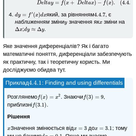
=
(
+
)
−
(
)
.
(4.4.5)
(4.4.5)
D
e
l
t
a
y
=
f
(
x
+
D
e
l
t
a
x
)
−
f
(
x
)
.
D
e
l
t
a
y
f
x
D
e
l
t
a
x
f
x
′
=
(
)
який, за рівнянням
4.4.
7
, є
d
y
=
f
′
(
x
)
d
x
4.4.
7
d
y
f
x
d
x
наближенням
зміни
значення як
зміни на
y
x
y
x
Δ
;
≈
Δ
.
Δ
x
d
y
≈
Δ
y
x
d
y
y
Яке значення диференціалів? Як і багато
математичні поняття, диференціали забезпечують
як практичну, так і теоретичну користь. Ми
досліджуємо обидва тут.
4.4.
1
Приклад
: Finding and using differentials
4.4.
1
2
Розглянемо
(
)
=
. Знаючи
(
3
)
=
9
,
f
(
x
)
=
x
2
f
(
3
)
=
9
f
x
x
f
приблизні
(
3.1
)
.
f
(
3.1
)
f
Рішення
Значення змінюється від
=
3
до
=
3.1
; тому
x
x
=
3
x
=
3.1
x
x
x