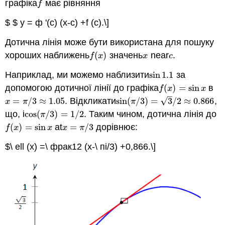
графіка
має рівняння
f
f
$ $ у = ф '(c) (х-с) +f (c).\]
Дотична лінія може бути використана для пошуку
хороших наближень
(
)
значень
near
.
f
(
x
)
x
c
f
x
x
c
Наприклад, ми можемо наблизити
sin
1.1
за
sin
1.1
допомогою дотичної лінії до графіка
(
)
=
sin
в
f
(
x
)
=
sin
x
f
x
x
–
√
=
/
3
≈
1.05.
Відкликати
sin
(
/
3
)
=
3
/
2
≈
0.866
,
x
=
π
/
3
≈
1.05.
sin
(
π
/
3
)
=
3
/
2
≈
0.866
x
π
π
що, і
cos
(
/
3
)
=
1
/
2
. Таким чином, дотична лінія до
cos
(
π
/
3
)
=
1
/
2
π
(
)
=
sin
at
=
/
3
дорівнює:
f
(
x
)
=
sin
x
x
=
π
/
3
f
x
x
x
π
$\ ell (x) =\ фрак12 (х-\ пі/3) +0,866.\]