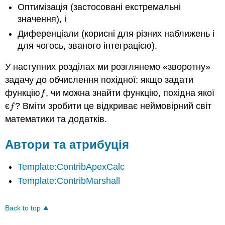
Оптимізація (застосовані екстремальні
значення), і
Диференціали (корисні для різних наближень і
для чогось, званого інтеграцією).
У наступних розділах ми розглянемо «зворотну»
задачу до обчислення похідної: якщо задати
функцію
, чи можна знайти функцію, похідна якої
f
f
є
? Вміти зробити це відкриває неймовірний світ
f
f
математики та додатків.
Автори та атрибуція
Template:ContribApexCalc
Template:ContribMarshall
Back to top