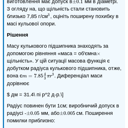
виготовлення має допуск в
±
0.1
мм в діаметрі.
±
0.1
З огляду на, що щільність стали становить
3
близько 7,85 г/см
, оцініть поширену похибку в
3
масі кульової опори.
Рішення
Масу кулькового підшипника знаходять за
допомогою рівняння «маса = об'ємна
×
×
щільність». У цій ситуації масова функція є
добутком радіуса кулькового підшипника, отже,
4
3
вона є
=
7.85
. Диференціал маси
m
=
7.85
4
3
π
r
3
m
π
r
3
дорівнює
$ дм = 31.4\ пі р^2 д-р.\]
Радіус повинен бути 1см; виробничий допуск в
радіусі -
±
0.05
мм, або
±
0.005
см. Поширення
±
0.05
±
0.005
помилки приблизно: