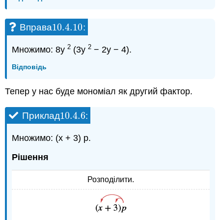
10.4.
10
Вправа
:
10.4.
10
2
2
Множимо: 8y
(3y
− 2y − 4).
Відповідь
Тепер у нас буде мономіал як другий фактор.
10.4.
6
Приклад
:
10.4.
6
Множимо: (х + 3) р.
Рішення
Розподілити.