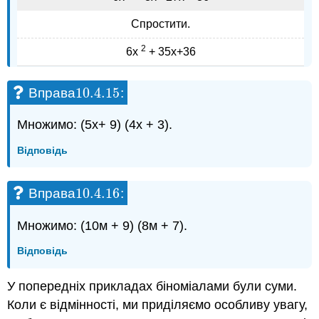
Спростити.
2
6х
+ 35х+36
10.4.
15
Вправа
:
10.4.
15
Множимо: (5х+ 9) (4х + 3).
Відповідь
10.4.
16
Вправа
:
10.4.
16
Множимо: (10м + 9) (8м + 7).
Відповідь
У попередніх прикладах біноміалами були суми.
Коли є відмінності, ми приділяємо особливу увагу,