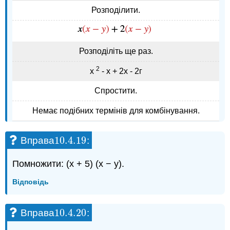
Розподілити.
Розподіліть ще раз.
2
х
- х + 2х - 2г
Спростити.
Немає подібних термінів для комбінування.
10.4.
19
Вправа
:
10.4.
19
Помножити: (x + 5) (x − y).
Відповідь
10.4.
20
Вправа
:
10.4.
20