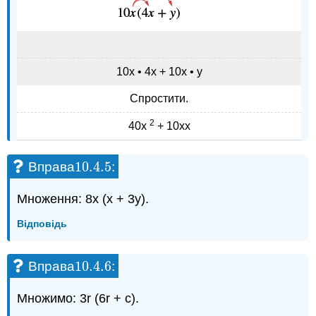
10х • 4х + 10х • у
Спростити.
2
40х
+ 10хх
10.4.
5
Вправа
:
10.4.
5
Множення: 8x (x + 3y).
Відповідь
10.4.
6
Вправа
:
10.4.
6
Множимо: 3r (6r + с).