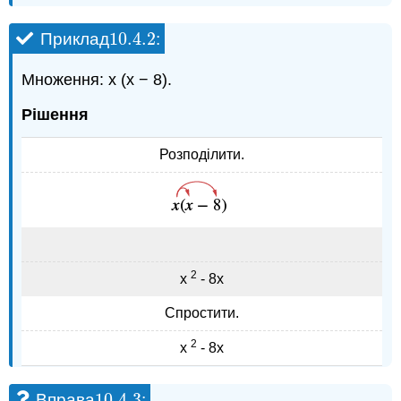
10.4.
2
Приклад
:
10.4.
2
Множення: x (x − 8).
Рішення
Розподілити.
2
х
- 8х
Спростити.
2
х
- 8х
10.4.
3
Вправа
:
10.4.
3