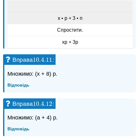
х • р + 3 • п
Спростити.
хр + 3р
10.4.
11
Вправа
:
10.4.
11
Множимо: (х + 8) р.
Відповідь
10.4.
12
Вправа
:
10.4.
12
Множимо: (a + 4) р.
Відповідь