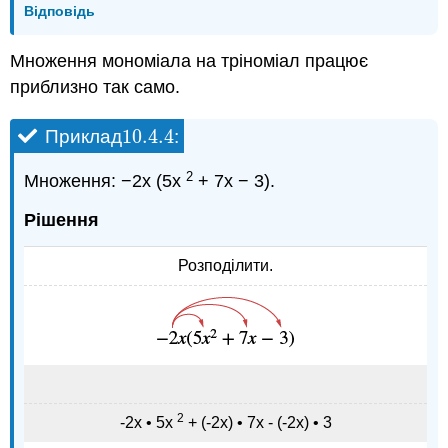
Відповідь
Множення мономіала на тріноміал працює
приблизно так само.
10.4.
4
Приклад
:
10.4.
4
2
Множення: −2x (5x
+ 7x − 3).
Рішення
Розподілити.
2
-2х • 5х
+ (-2х) • 7х - (-2х) • 3