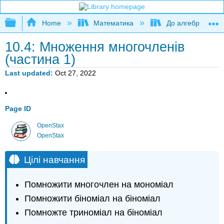
Expand/collapse global hierarchy
Home
Математика
До алгебри
10.4: Множення многочленів
(частина 1)
Last updated
Oct 27, 2022
Page ID
OpenStax
OpenStax
Цілі навчання
Помножити многочлен на мономіал
Помножити біноміал на біноміал
Помножте триноміал на біноміал