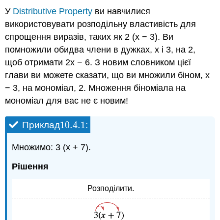
У
Distributive Property
ви навчилися
використовувати розподільну властивість для
спрощення виразів, таких як 2 (x − 3). Ви
помножили обидва члени в дужках, x і 3, на 2,
щоб отримати 2x − 6. З новим словником цієї
глави ви можете сказати, що ви множили біном, x
− 3, на мономіал, 2. Множення біноміала на
мономіал для вас не є новим!
10.4.
1
Приклад
:
10.4.
1
Множимо: 3 (x + 7).
Рішення
Розподілити.