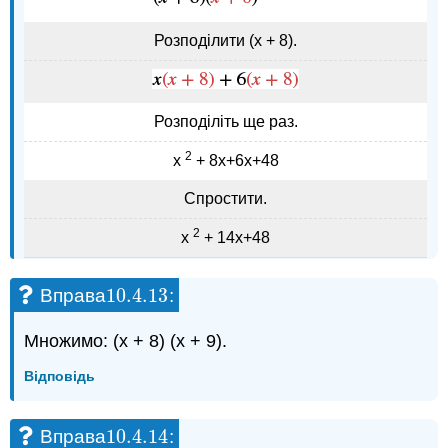
Розподілити (х + 8).
Розподіліть ще раз.
2
х
+ 8х+6х+48
Спростити.
2
х
+ 14х+48
10.4.
13
Вправа
:
10.4.
13
Множимо: (x + 8) (x + 9).
Відповідь
10.4.
14
Вправа
:
10.4.
14