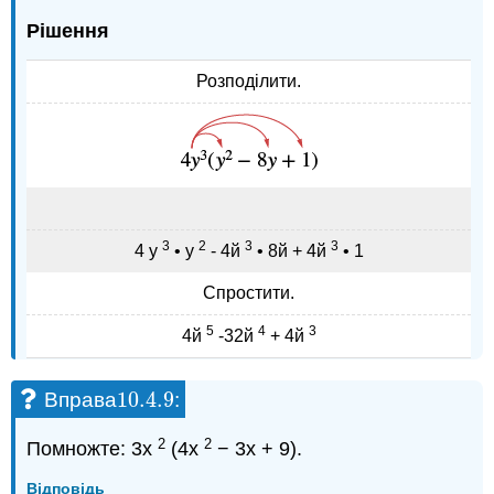
Рішення
Розподілити.
3
2
3
3
4 у
• у
- 4й
• 8й + 4й
• 1
Спростити.
5
4
3
4й
-32й
+ 4й
10.4.
9
Вправа
:
10.4.
9
2
2
Помножте: 3x
(4x
− 3x + 9).
Відповідь