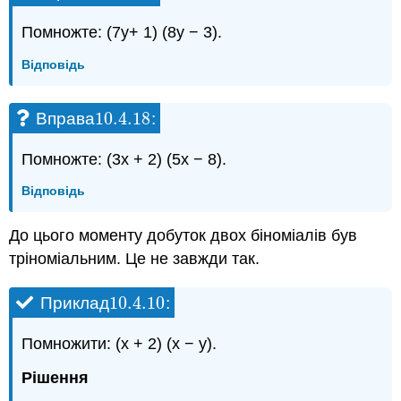
Помножте: (7y+ 1) (8y − 3).
Відповідь
10.4.
18
Вправа
:
10.4.
18
Помножте: (3x + 2) (5x − 8).
Відповідь
До цього моменту добуток двох біноміалів був
тріноміальним. Це не завжди так.
10.4.
10
Приклад
:
10.4.
10
Помножити: (x + 2) (x − y).
Рішення