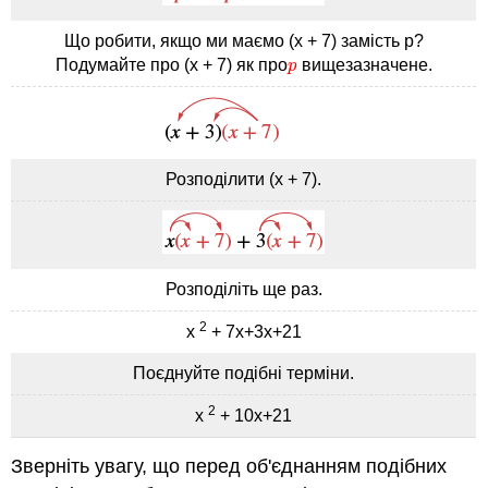
Що робити, якщо ми маємо (x + 7) замість p?
Подумайте про (х + 7) як про
вищезазначене.
p
p
Розподілити (х + 7).
Розподіліть ще раз.
2
х
+ 7х+3х+21
Поєднуйте подібні терміни.
2
х
+ 10х+21
Зверніть увагу, що перед об'єднанням подібних