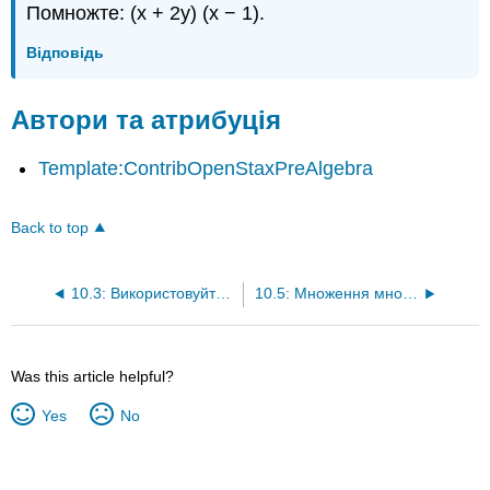
Помножте: (x + 2y) (x − 1).
Відповідь
Автори та атрибуція
Template:ContribOpenStaxPreAlgebra
Back to top
10.3: Використовуйте властивості множення показників (частина 2)
10.5: Множення многочленів (частина 2)
Was this article helpful?
Yes
No