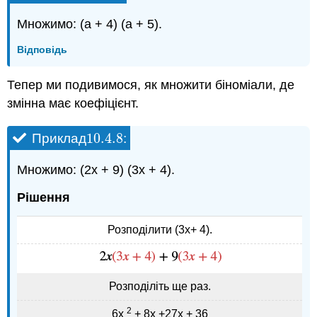
Множимо: (a + 4) (a + 5).
Відповідь
Тепер ми подивимося, як множити біноміали, де
змінна має коефіцієнт.
10.4.
8
Приклад
:
10.4.
8
Множимо: (2x + 9) (3x + 4).
Рішення
Розподілити (3х+ 4).
Розподіліть ще раз.
2
6х
+ 8х +27х + 36