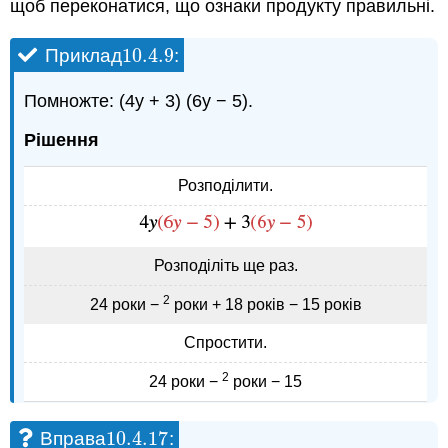
щоб переконатися, що ознаки продукту правильні.
10.4.
9
Приклад
:
10.4.
9
Помножте: (4y + 3) (6y − 5).
Рішення
Розподілити.
Розподіліть ще раз.
2
24 роки −
роки + 18 років − 15 років
Спростити.
2
24 роки −
роки − 15
10.4.
17
Вправа
:
10.4.
17