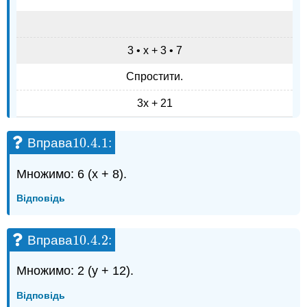
3 • х + 3 • 7
Спростити.
3х + 21
10.4.
1
Вправа
:
10.4.
1
Множимо: 6 (x + 8).
Відповідь
10.4.
2
Вправа
:
10.4.
2
Множимо: 2 (у + 12).
Відповідь