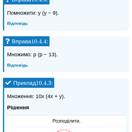
Помножити: y (y − 9).
Відповідь
10.4.
4
Вправа
:
10.4.
4
Множимо: p (p − 13).
Відповідь
10.4.
3
Приклад
:
10.4.
3
Множення: 10x (4x + y).
Рішення
Розподілити.