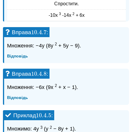
Спростити.
3
2
-10х
-14х
+ 6х
10.4.
7
Вправа
:
10.4.
7
2
Множення: −4y (8y
+ 5y − 9).
Відповідь
10.4.
8
Вправа
:
10.4.
8
2
Множення: −6x (9x
+ x − 1).
Відповідь
10.4.
5
Приклад
:
10.4.
5
3
2
Множимо: 4y
(y
− 8y + 1).