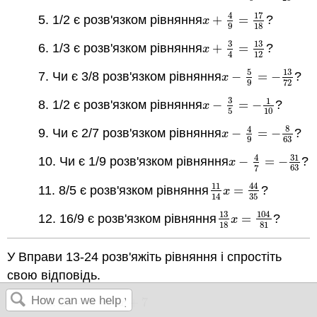
17
4
5. 1/2 є розв'язком рівняння
+
=
?
x
+
4
9
=
17
18
x
9
18
3
13
6. 1/3 є розв'язком рівняння
+
=
?
x
+
3
4
=
13
12
x
12
4
5
13
7. Чи є 3/8 розв'язком рівняння
−
=
−
?
x
−
5
9
=
−
13
72
x
9
72
3
1
8. 1/2 є розв'язком рівняння
−
=
−
?
x
−
3
5
=
−
1
10
x
5
10
8
4
9. Чи є 2/7 розв'язком рівняння
−
=
−
?
x
−
4
9
=
−
8
63
x
9
63
31
4
10. Чи є 1/9 розв'язком рівняння
−
=
−
?
x
−
4
7
=
−
31
63
x
63
7
11
44
11. 8/5 є розв'язком рівняння
=
?
11
14
x
=
44
35
x
35
14
13
104
12. 16/9 є розв'язком рівняння
=
?
13
18
x
=
104
81
x
18
81
У Вправи 13-24 розв'яжіть рівняння і спростіть
свою відповідь.
13.
2
−
3
=
6
+
7
2
x
−
3
=
6
x
+
7
x
x