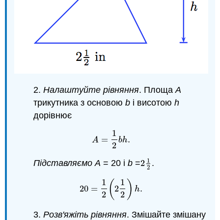
2.
Налаштуйте рівняння
. Площа
A
трикутника з основою
b
і висотою
h
дорівнює
1
=
.
A
=
1
2
b
h
.
A
b
h
2
1
Підставляємо A
= 20 і
b
=
2
.
2
1
2
2
1
1
(
)
20
=
2
.
20
=
1
2
(
2
1
2
)
h
.
h
2
2
3.
Розв'яжіть рівняння
. Змішайте змішану