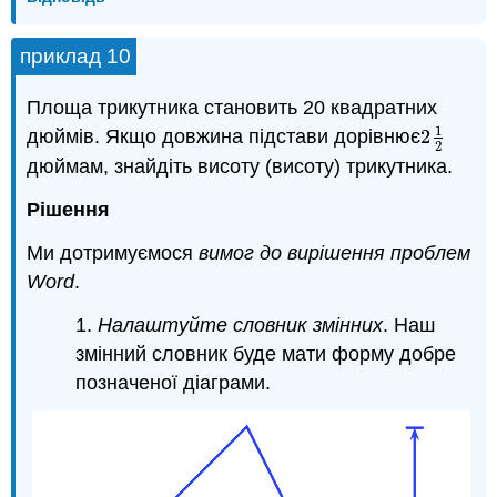
приклад 10
Площа трикутника становить 20 квадратних
1
дюймів. Якщо довжина підстави дорівнює
2
2
1
2
2
дюймам, знайдіть висоту (висоту) трикутника.
Рішення
Ми дотримуємося
вимог до вирішення проблем
Word
.
1.
Налаштуйте словник змінних
. Наш
змінний словник буде мати форму добре
позначеної діаграми.