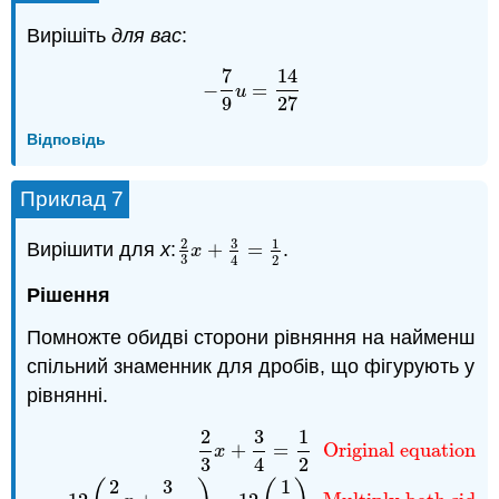
Вирішіть
для вас
:
7
14
−
=
−
7
9
u
=
14
27
u
9
27
Відповідь
Приклад 7
3
2
1
Вирішити для
х
:
+
=
.
2
3
x
+
3
4
=
1
2
x
3
2
4
Рішення
Помножте обидві сторони рівняння на найменш
спільний знаменник для дробів, що фігурують у
рівнянні.
2
3
1
2
3
x
+
3
4
=
1
2
Original equation.
12
(
2
3
x
+
3
4
=
)
=
12
(
1
2
)
M
+
=
Original equation.
x
3
4
2
2
3
1