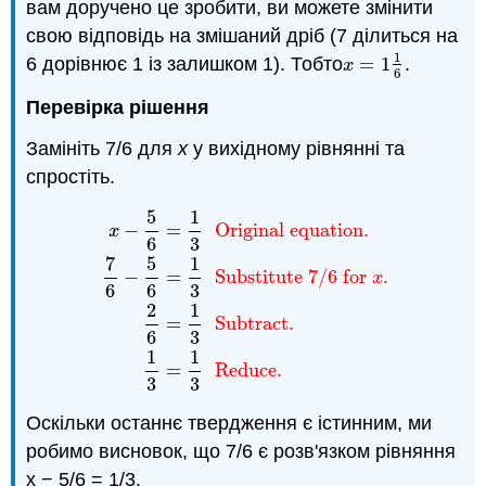
вам доручено це зробити, ви можете змінити
свою відповідь на змішаний дріб (7 ділиться на
1
6 дорівнює 1 із залишком 1). Тобто
=
1
.
x
=
1
1
6
x
6
Перевірка рішення
Замініть 7/6 для
x
у вихідному рівнянні та
спростіть.
5
1
−
=
Original equation.
x
6
3
7
5
1
−
=
Substitute 7/6 for
.
x
6
6
3
x
−
5
6
=
1
3
Original equation.
7
6
−
5
6
=
1
3
Subst
2
1
=
Subtract.
6
3
1
1
=
Reduce.
3
3
Оскільки останнє твердження є істинним, ми
робимо висновок, що 7/6 є розв'язком рівняння
x − 5/6 = 1/3.