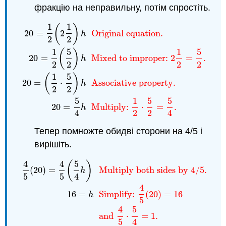
фракцію на неправильну, потім спростіть.
1
1
(
)
20
=
2
Original equation.
h
2
2
1
5
1
5
(
)
20
=
Mixed to improper:
2
=
.
h
2
2
2
2
20
=
1
2
(
2
1
2
)
h
Original equation.
20
=
1
2
(
5
2
)
h
Mixed 
1
5
(
)
20
=
⋅
Associative property.
h
2
2
5
1
5
5
20
=
Multiply:
⋅
=
.
h
4
2
2
4
Тепер помножте обидві сторони на 4/5 і
вирішіть.
4
4
5
(
)
(
20
)
=
Multiply both sides by 4/5.
h
5
5
4
4
4
5
(
20
)
=
4
5
(
5
4
h
)
Multiply both sides by 4/5.
16
=
h
Si
16
=
Simplify:
(
20
)
=
16
h
5
4
5
and
⋅
=
1.
5
4