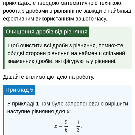
прикладах, є твердою математичною технікою,
робота з дробами в рівнянні не завжди є найбільш
ефективним використанням вашого часу.
Очищення дробів від рівняння
Щоб очистити всі дроби з рівняння, помножте
обидві сторони рівняння на найменш спільний
знаменник дробів, які фігурують у рівнянні.
Давайте втілимо цю ідею на роботу.
Приклад 5
У прикладі 1 нам було запропоновано вирішити
наступне рівняння для
x
:
5
1
−
=
.
x
−
5
6
=
1
3
.
x
6
3