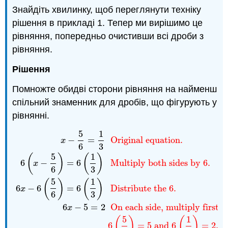
Знайдіть хвилинку, щоб переглянути техніку
рішення в прикладі 1. Тепер ми вирішимо це
рівняння, попередньо очистивши всі дроби з
рівняння.
Рішення
Помножте обидві сторони рівняння на найменш
спільний знаменник для дробів, що фігурують у
рівнянні.
5
1
x
−
5
6
=
1
3
Original equation.
6
(
x
−
5
6
)
=
6
(
1
3
)
Multiply b
−
=
Original equation.
x
6
3
5
1
(
)
(
)
6
−
=
6
Multiply both sides by 6.
x
6
3
5
1
(
)
(
)
6
−
6
=
6
Distribute the 6.
x
6
3
6
−
5
=
2
On each side, multiply first.
x
5
1
(
)
(
)
6
=
5
and
6
=
2.