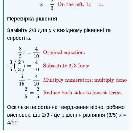
2
=
On the left,
1
=
.
x
x
x
3
Перевірка рішення
Замініть 2/3 для
x
у вихідному рівнянні та
спростіть.
3
4
3
5
x
=
4
10
Original equation.
3
5
(
2
3
)
=
4
10
Substitute 2
=
Original equation.
x
5
10
3
2
4
(
)
=
Substitute 2/3 for
.
x
5
3
10
6
4
=
Multiply numerators; multiply denomi
15
10
2
2
=
Reduce both sides to lowest terms.
5
5
Оскільки це останнє твердження вірно, робимо
висновок, що 2/3 - це рішення рівняння (3/5)
х
=
4/10.