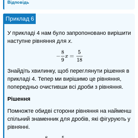
Відповідь
Приклад 6
У прикладі 4 нам було запропоновано вирішити
наступне рівняння для
x
.
8
5
−
=
−
8
9
x
=
5
18
x
9
18
Знайдіть хвилинку, щоб переглянути рішення в
прикладі 4. Тепер ми вирішимо це рівняння,
попередньо очистивши всі дроби з рівняння.
Рішення
Помножте обидві сторони рівняння на найменш
спільний знаменник для дробів, які фігурують у
рівнянні.