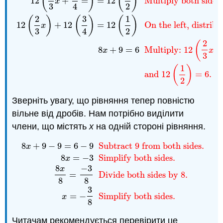
(
)
(
)
12
+
=
=
12
Multiply both sides 
x
3
4
2
2
3
1
(
)
(
)
(
)
12
+
12
=
12
On the left, distribu
x
3
4
2
2
(
)
8
+
9
=
6
Multiply:
12
x
x
3
1
(
)
and
12
=
6.
2
Зверніть увагу, що рівняння тепер повністю
вільне від дробів. Нам потрібно виділити
члени, що містять
x
на одній стороні рівняння.
8
+
9
−
9
=
6
−
9
Subtract 9 from both sides.
x
8
=
−
3
Simplify both sides.
x
8
−
3
x
8
x
+
9
−
9
=
6
−
9
Subtract 9 from both sides.
8
x
=
−
3
Sim
=
Divide both sides by 8.
8
8
3
=
−
Simplify both sides.
x
8
Читачам рекомендується перевірити це