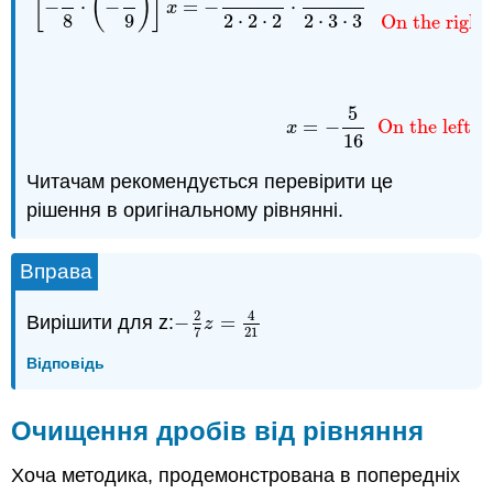
[
(
)
]
−
⋅
−
=
−
⋅
x
8
9
2
⋅
2
⋅
2
2
⋅
3
⋅
3
On the right,
5
=
−
On the left,
1
x
16
Читачам рекомендується перевірити це
рішення в оригінальному рівнянні.
Вправа
2
4
Вирішити для z:
−
=
−
2
7
z
=
4
21
z
21
7
Відповідь
Очищення дробів від рівняння
Хоча методика, продемонстрована в попередніх