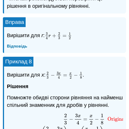
рішення в оригінальному рівнянні.
Вправа
3
2
1
Вирішити для
r
:
+
=
3
4
r
+
2
3
=
1
2
r
3
2
4
Відповідь
Приклад 8
3
2
1
x
x
Вирішити для
х
:
−
=
−
.
2
3
−
3
x
4
=
x
2
−
1
8
.
3
2
8
4
Рішення
Помножте обидві сторони рівняння на найменш
спільний знаменник для дробів у рівнянні.
2
3
1
x
x
2
3
−
3
x
4
=
x
2
−
1
8
Original equation.
24
(
2
3
−
3
x
4
)
=
24
(
x
2
−
=
−
Original 
3
4
2
8
2
3
1
x
x