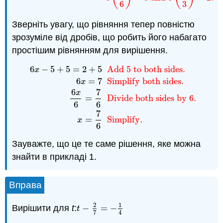
6
3
Зверніть увагу, що рівняння тепер повністю
зрозуміле від дробів, що робить його набагато
простішим рівнянням для вирішення.
6
−
5
+
5
=
2
+
5
Add 5 to both sides.
x
6
=
7
Simplify both sides.
x
6
7
x
6
x
−
5
+
5
=
2
+
5
Add 5 to both sides.
6
x
=
7
Simplify 
=
Divide both sides by 6.
6
6
7
=
Simplify.
x
6
Зауважте, що це те саме рішення, яке можна
знайти в прикладі 1.
Вправа
2
1
Вирішити для
t
:
−
=
−
t
−
2
7
=
−
1
4
t
7
4