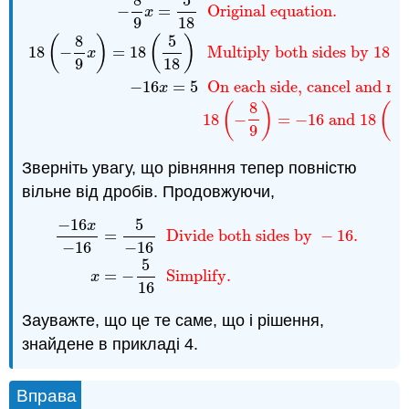
8
5
−
8
9
x
=
5
18
Original equation.
18
(
−
8
9
x
)
=
18
(
5
18
)
Multi
−
=
Original equation.
x
9
18
8
5
(
)
(
)
18
−
=
18
Multiply both sides by 18.
x
9
18
−
16
=
5
On each side, cancel and mul
x
8
5
(
)
(
18
−
=
−
16
and
18
9
1
Зверніть увагу, що рівняння тепер повністю
вільне від дробів. Продовжуючи,
−
16
5
x
=
Divide both sides by
−
16.
−
16
−
16
−
16
x
−
16
=
5
−
16
Divide both sides by
−
16.
x
=
−
5
1
5
=
−
Simplify.
x
16
Зауважте, що це те саме, що і рішення,
знайдене в прикладі 4.
Вправа