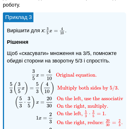
роботу.
Приклад 3
3
4
Вирішити для
х
:
=
.
3
5
x
=
4
10
x
5
10
Рішення
Щоб «скасувати» множення на 3/5, помножте
обидві сторони на зворотну 5/3 і спростіть.
3
4
3
5
x
=
4
10
Original equation.
5
3
(
3
5
x
)
=
5
3
(
4
10
)
Multiply
=
Original equation.
x
5
10
5
3
5
4
(
)
(
)
=
Multiply both sides by 5/3.
x
3
5
3
10
5
3
20
On the left, use the associative 
(
)
⋅
=
x
3
5
30
On the right, multiply.
5
3
On the left,
⋅
=
1.
2
3
5
1
=
x
20
2
3
On the right, reduce:
=
.
3
30