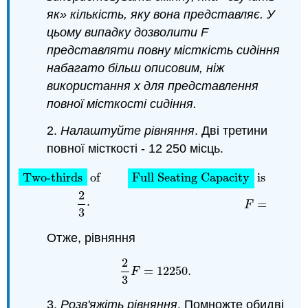
як» кількість, яку вона представляє. У
цьому випадку дозволити F
представляти повну місткість сидіння
набагато більш описовим, ніж
використання x для представлення
повної місткості сидіння.
2.
Налаштуйте рівняння
. Дві третини
повної місткості - 12 250 місць.
Two-thirds
of
Full Seating Capacity
is
12
,
250
2
3
⋅
F
=
1
Two-thirds
of
Full Seating Capacity
is
12
2
⋅
=
12
F
3
Отже, рівняння
2
=
12250.
2
3
F
=
12250.
F
3
3.
Розв'яжіть рівняння
. Помножте обидві