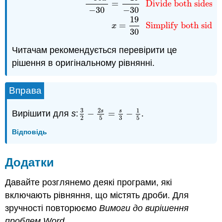
=
Divide both sides 
−
30
−
30
19
=
Simplify both sides.
x
30
Читачам рекомендується перевірити це
рішення в оригінальному рівнянні.
Вправа
3
2
1
s
s
Вирішити для
s
:
−
=
−
.
3
2
−
2
s
5
=
s
3
−
1
5
3
2
5
5
Відповідь
Додатки
Давайте розглянемо деякі програми, які
включають рівняння, що містять дроби. Для
зручності повторюємо
Вимоги до вирішення
проблем Word
.