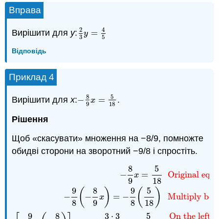
Вправа
2
4
Вирішити для
y
:
=
2
3
y
=
4
5
y
3
5
Відповідь
Приклад 4
8
5
Вирішити для
х
:
−
=
.
−
8
9
x
=
5
18
x
9
18
Рішення
Щоб «скасувати» множення на −8/9, помножте
обидві сторони на зворотний −9/8 і спростіть.
8
5
−
8
9
x
=
5
18
Original equation.
−
9
8
(
−
8
9
x
)
=
−
9
8
(
5
18
)
Mu
−
=
Original equa
x
9
18
9
8
9
5
(
)
(
)
−
−
=
−
Multiply bot
x
8
9
8
18
9
8
3
⋅
3
5
On the left, 