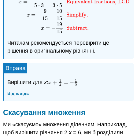
=
−
−
Equivalent fractions, LCD = 
x
5
⋅
3
3
⋅
5
9
10
=
−
−
Simplify.
x
15
15
19
=
−
Subtract.
x
15
Читачам рекомендується перевірити це
рішення в оригінальному рівнянні.
Вправа
3
1
Вирішити для
х
:
+
=
−
x
+
3
4
=
−
1
2
x
2
4
Відповідь
Скасування множення
Ми «скасуємо» множення діленням. Наприклад,
щоб вирішити рівняння 2
х
= 6, ми б розділили