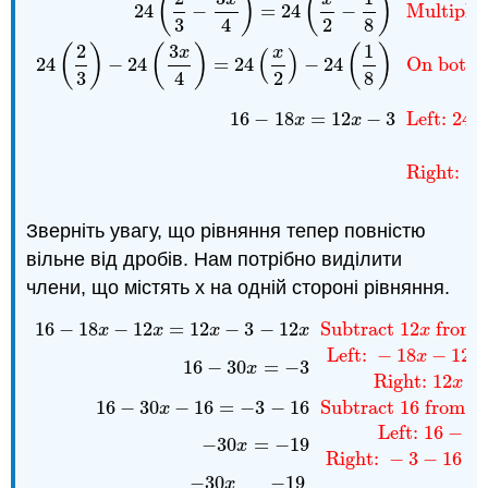
(
)
(
)
24
−
=
24
−
Multiply 
3
4
2
8
2
3
1
(
)
(
)
(
)
x
x
(
)
24
−
24
=
24
−
24
On both si
3
4
2
8
16
−
18
=
12
−
3
Left:
24
x
x
Right:
24
Зверніть увагу, що рівняння тепер повністю
вільне від дробів. Нам потрібно виділити
члени, що містять x на одній стороні рівняння.
16
−
18
−
12
=
12
−
3
−
12
Subtract
12
from b
16
−
18
x
−
12
x
=
12
x
−
3
−
12
x
Subtract
12
x
from both sid
x
x
x
x
x
Left:
−
18
−
12
x
x
16
−
30
=
−
3
x
Right:
12
−
x
16
−
30
−
16
=
−
3
−
16
Subtract 16 from bo
x
Left:
16
−
16
−
30
=
−
19
x
Right:
−
3
−
16
=
−
30
−
19
x