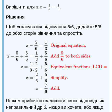
5
1
Вирішити для
х
:
−
=
.
x
−
5
6
=
1
3
x
3
6
Рішення
Щоб «скасувати» віднімання 5/6, додайте 5/6
до обох сторін рівняння та спростіть.
5
1
x
−
5
6
=
1
3
Original equation.
x
−
5
6
+
5
6
=
1
3
+
5
6
Add
5
6
−
=
Original equation.
x
6
3
5
5
1
5
5
−
+
=
+
Add
to both sides.
x
6
6
3
6
6
1
⋅
2
5
=
+
Equivalent fractions, LCD = 6.
x
3
⋅
2
6
2
5
=
+
Simplify.
x
6
6
7
=
Add.
x
6
Цілком прийнятно залишити свою відповідь як
неправильний дріб. Якщо ви хочете, або якщо