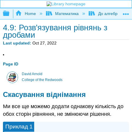
Expand/collapse global hierarchy
Home
Математика
До алгебри
4.9: Розв'язування рівнянь з
дробами
Last updated
Oct 27, 2022
Page ID
David Arnold
College of the Redwoods
Скасування віднімання
Ми все ще можемо додати однакову кількість до
обох сторін рівняння, не змінюючи рішення.
Приклад 1