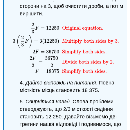
сторони на 3, щоб очистити дроби, а потім
вирішити.
2
=
12250
Original equation.
F
3
2
(
)
3
=
3
(
12250
)
Multiply both sides by 3.
F
3
2
3
F
=
12250
Original equation.
3
(
2
3
F
)
=
3
(
12250
)
Mul
2
=
36750
Simplify both sides.
F
2
36750
F
=
Divide both sides by 2.
2
2
=
18375
Simplify both sides.
F
4.
Дайте відповідь на питання
. Повна
місткість місць становить 18 375.
5.
Озирніться назад
. Слова проблеми
стверджують, що 2/3 місткості сидіння
становить 12 250. Давайте візьмемо дві
третини нашої відповіді і подивимося, що