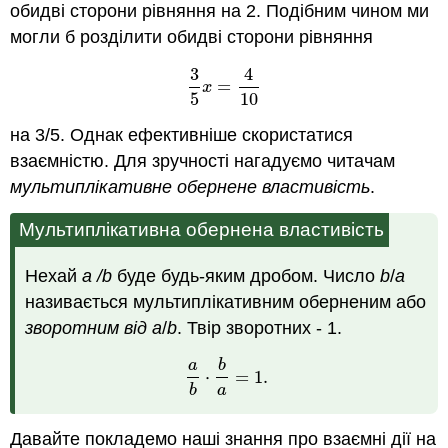
обидві сторони рівняння на 2. Подібним чином ми
могли б розділити обидві сторони рівняння
3
4
=
3
5
x
=
4
10
x
5
10
на 3/5. Однак ефективніше скористатися
взаємністю. Для зручності нагадуємо читачам
мультиплікативне обернене властивість
.
Мультиплікативна обернена властивість
Нехай
a
/b
буде будь-яким дробом. Число
b
/
a
називається мультиплікативним оберненим або
зворотним від a
/
b
. Твір зворотних - 1.
a
b
⋅
=
1.
a
b
⋅
b
a
=
1.
b
a
Давайте покладемо наші знання про взаємні дії на