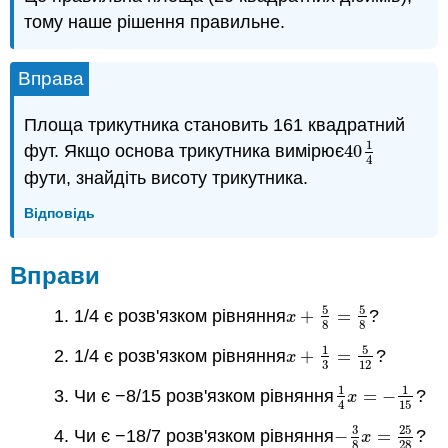
тому наше рішення правильне.
Вправа
Площа трикутника становить 161 квадратний
1
фут. Якщо основа трикутника вимірює
40
40
1
4
4
фути, знайдіть висоту трикутника.
Відповідь
Вправи
5
5
1. 1/4 є розв'язком рівняння
+
=
?
x
+
5
8
=
5
8
x
8
8
5
1
2. 1/4 є розв'язком рівняння
+
=
?
x
+
1
3
=
5
12
x
3
12
1
1
3. Чи є −8/15 розв'язком рівняння
=
−
?
1
4
x
=
−
1
15
x
15
4
3
25
4. Чи є −18/7 розв'язком рівняння
−
=
?
−
3
8
x
=
25
28
x
8
28