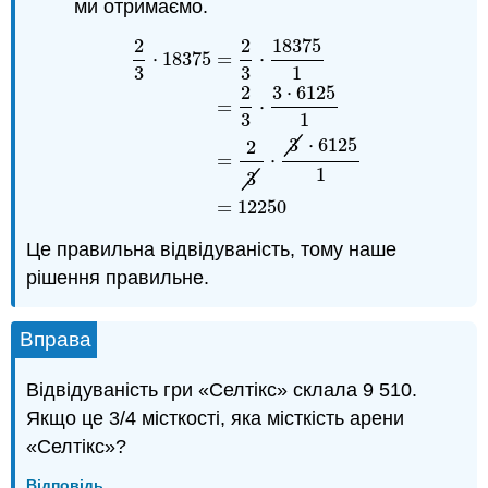
ми отримаємо.
2
2
18375
⋅
18375
=
⋅
3
3
1
2
3
⋅
6125
=
⋅
3
1
2
3
⋅
18375
=
2
3
⋅
18375
1
=
2
3
⋅
3
⋅
6125
1
=
2
3
⋅
3
⋅
3
⋅
6125
2
=
⋅
1
3
=
12250
Це правильна відвідуваність, тому наше
рішення правильне.
Вправа
Відвідуваність гри «Селтікс» склала 9 510.
Якщо це 3/4 місткості, яка місткість арени
«Селтікс»?
Відповідь