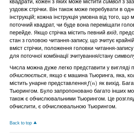
квадрати, кожен з яких може містити
символ
з за
уздовж стрічки. Він також може перебувати в од
інструкцій; кожна інструкція умовна від того, щ
поточний квадрат, чи буде вона переміщати голов
перейде. Якщо стрічка містить певний
вхід
, пред
стан з головою читання-запису, що зчитує крайній
вміст стрічки, положення головки читання-запису 
для поточної комбінації зчитування/стану симво
Числа можна дуже легко представити у вигляді п
обчислюється
, якщо є машина Тьюринга, яка, к
містить унарне представлення
(
)
як вихід. Баг
f
(
n
)
f
n
Тьюрингом. Було запропоновано багато інших мо
також є обчислювальними Тьюрингом. Це розгля
обчислити, є обчислювальною Тьюрингом.
Back to top