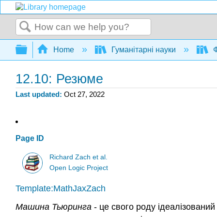
Search
Expand/collapse global hierarchy
Home
Гуманітарні науки
Ф
12.10: Резюме
Last updated
Oct 27, 2022
Page ID
Richard Zach et al.
Open Logic Project
Template:MathJaxZach
Машина Тьюринга
- це свого роду ідеалізований