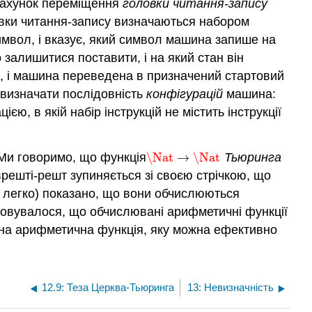
рахунок переміщення
головки читання-запису
ловки читання-запису визначаються набором
символ, і вказує, який символ машина запише на
 залишитися поставити, і на який стан він
ці, і машина переведена в призначений стартовий
о визначати послідовність
конфігурацій
машина:
ю, в якій набір інструкцій не містить інструкції
 Ми говоримо, що функція
\Nat
→
\Nat
Тьюринга
\Nat
→
\Nat
врешті-решт зупиняється зі своєю стрічкою, що
к легко) показано, що вони обчислюються
совувалося, що обчислювані арифметичні функції
жна арифметична функція, яку можна ефективно
12.9: Теза Церква-Тьюринга
13: Невизначність