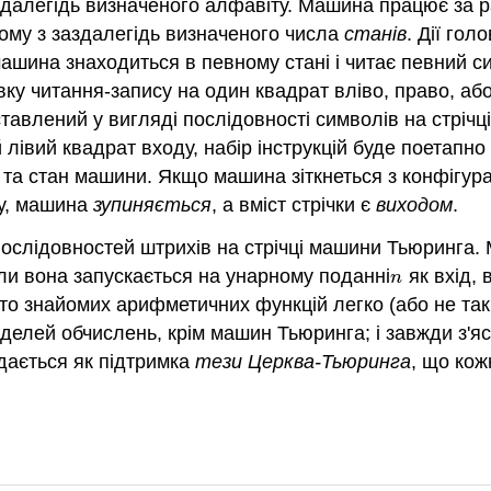
здалегідь визначеного алфавіту. Машина працює за 
ному з заздалегідь визначеного числа
станів
. Дії го
о машина знаходиться в певному стані і читає певний 
ку читання-запису на один квадрат вліво, право, або
ставлений у вигляді послідовності символів на стріч
 лівий квадрат входу, набір інструкцій буде поетапн
та стан машини. Якщо машина зіткнеться з конфігураціє
лу, машина
зупиняється
, а вміст стрічки є
виходом
.
ослідовностей штрихів на стрічці машини Тьюринга.
оли вона запускається на унарному поданні
як вхід, 
n
n
ато знайомих арифметичних функцій легко (або не та
делей обчислень, крім машин Тьюринга; і завжди з'я
дається як підтримка
тези Церква-Тьюринга
, що ко