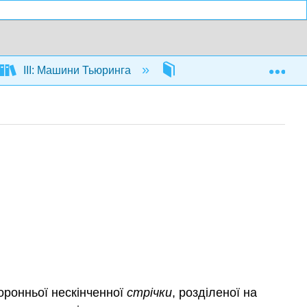
Exp
III: Машини Тьюринга
12: Обчислення машин 
оронньої нескінченної
стрічки
, розділеної на