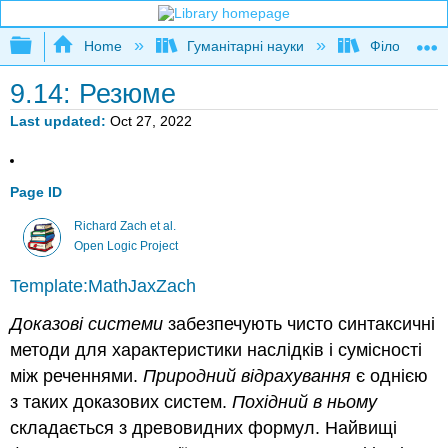
Expand/collapse global hierarchy
Home
Гуманітарні науки
Філософія
9.14: Резюме
Last updated
Oct 27, 2022
Page ID
Richard Zach et al.
Open Logic Project
Template:MathJaxZach
Доказові системи
забезпечують чисто синтаксичні
методи для характеристики наслідків і сумісності
між реченнями.
Природний відрахування
є однією
з таких доказових систем.
Похідний в ньому
складається з древовидних формул. Найвищі