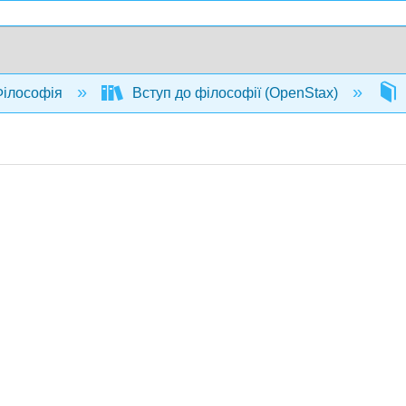
ілософія
Вступ до філософії (OpenStax)