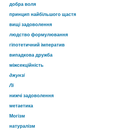
добра воля
принцип найбільшого щастя
вищі задоволення
людство формулювання
гіпотетичний імператив
випадкова дружба
міжсекційність
джунзі
Лі
нижчі задоволення
метаетика
Могізм
натуралізм