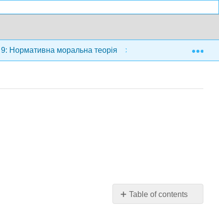
Exp
9: Нормативна моральна теорія
9.7: Ключові умо
Table of contents
No
headers