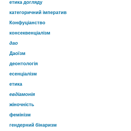
етика догляду
категоричний імператив
Конфуціанство
консеквенціалізм
дао
Даоїзм
деонтологія
есенціалізм
етика
евдіамонія
жіночність
фемінізм
гендерний бінаризм