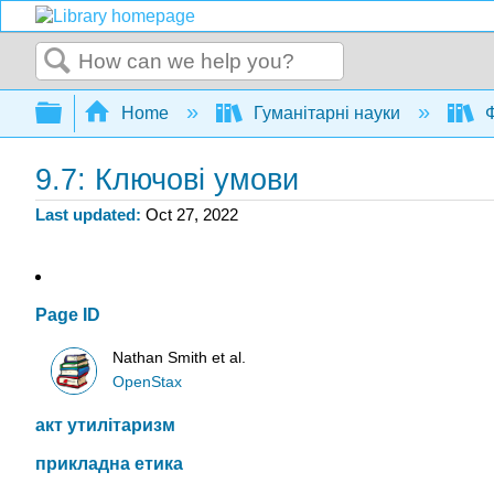
Search
Expand/collapse global hierarchy
Home
Гуманітарні науки
Ф
9.7: Ключові умови
Last updated
Oct 27, 2022
Page ID
Nathan Smith et al.
OpenStax
акт утилітаризм
прикладна етика