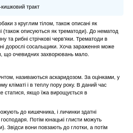
-кишковий тракт
баки з круглим тілом, також описані як
ані (також описуються як трематоди). До нематод
ну та рибні стрічкові черв'яки. Трематоди в
ані дорослі сосальщики. Хоча зараження може
ни, що очевидних захворювань мало.
унтом, називаються аскаридозом. За оцінками, у
у кліматі і в теплу пору року. В даний час
же статися, якщо їжа вирощується в
рожують до кишечника, і личинки здатні
господаря. Потім юнацькі глисти можуть
). Звідси вони повзають до глотки, а потім