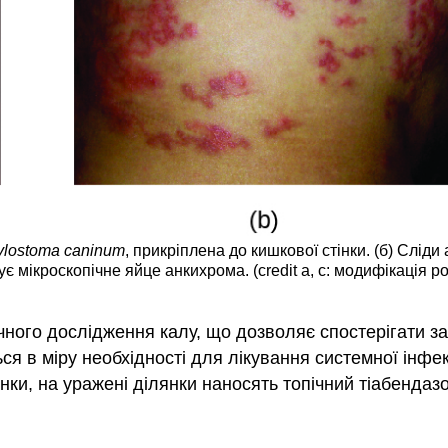
lostoma caninum
, прикріплена до кишкової стінки. (б) Сліди
ує мікроскопічне яйце анкихрома. (credit a, c: модифікація 
ного дослідження калу, що дозволяє спостерігати за 
я в міру необхідності для лікування системної інфе
нки, на уражені ділянки наносять топічний тіабендаз