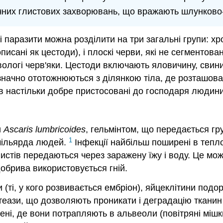
ічних глистових захворювань, що вражають шлунково
 паразити можна розділити на три загальні групи: хро
описані як цестоди), і плоскі черви, які не сегментов
 вологі черв'яки. Цестоди включають яловичину, свини
означно ототожнюються з ділянкою тіла, де розташов
итів настільки добре пристосовані до господаря люди
и
Ascaris lumbricoides
, гельмінтом, що передається гр
1
 мільярда людей.
Інфекції найбільш поширені в теплом
листів передаються через заражену їжу і воду. Це мо
 добрива використовується гній.
(ті, у кого розвивається ембріон), яйцеклітини подо
еази, що дозволяють проникати і деградацію тканин 
ені, де вони потрапляють в альвеоли (повітряні мішки