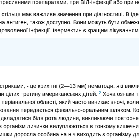
пресивними препаратами, при ВІЛ-інфекції або при 
я стільця має важливе значення при діагностиці. В ід
на антиген, також доступно. Вони можуть бути обмеж
дозволеної інфекції. Івермектин є кращим лікуванням
остриками, - це крихітні (2—13 мм) нематоди, які викл
2
 цілих третину американських дітей.
Хоча ознаки т
я періанальної області, який часто виникає вночі, ко
орювання передається фекально-оральним шляхом. Ко
е відкладатися біля рота людини, викликаючи повторн
 організм личинки вилуплюються в тонкому кишечнику,
ишки доросла особина на ніч виходить з організму дл