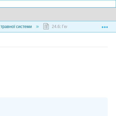
Exp
ї травної системи
24.6: Гельмінтні інфекції шлунко