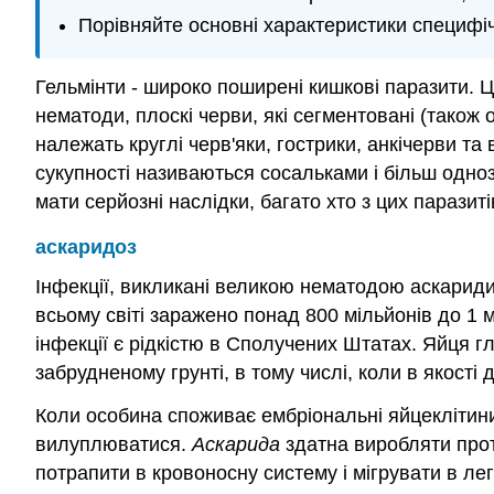
Порівняйте основні характеристики специф
Гельмінти - широко поширені кишкові паразити. Ці
нематоди, плоскі черви, які сегментовані (також 
належать круглі черв'яки, гострики, анкічерви та
сукупності називаються сосальками і більш одн
мати серйозні наслідки, багато хто з цих параз
аскаридоз
Інфекції, викликані великою нематодою аскарид
всьому світі заражено понад 800 мільйонів до 1
інфекції є рідкістю в Сполучених Штатах. Яйця г
забрудненому грунті, в тому числі, коли в якості
Коли особина споживає ембріональні яйцеклітини 
вилуплюватися.
Аскарида
здатна виробляти прот
потрапити в кровоносну систему і мігрувати в лег