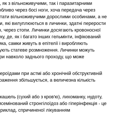
, як з вільноживучими, так і паразитарними
бливо через босі ноги, хоча передача через
 стати вільноживучими дорослими особинами, а не
и, які вилуплюються в личинки, здатні перерости
о, через стопи. Личинки досягають кровоносної
 де, як і багато інших гельмінти, інфікований
ка, самки живуть в епітелії і виробляють
овують статеве розмноження. Личинки можуть
іри навколо заднього проходу, що може
ероїдами при астмі або хронічній обструктивній
раження збільшується, а величезна кількість
ашель (сухий або з кров'ю), лихоманку, нудоту,
исемінований стронгілоїдоз або гіперінфекція - це
приклад, спричиненої лікуванням