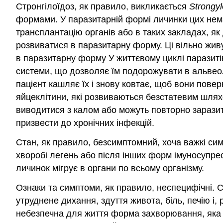
Стронгілоїдоз, як правило, викликається
Strongyl
формами. У паразитарній формі личинки цих нема
трансплантацію органів або в таких закладах, я
розвиватися в паразитарну форму. Ці вільно жив
в паразитарну форму У життєвому циклі паразитів
системи, що дозволяє їм подорожувати в альвеоля
пацієнт кашляє їх і знову ковтає, щоб вони пове
яйцеклітини, які розвиваються безстатевим шлях
виводитися з калом або можуть повторно заразит
призвести до хронічних інфекцій.
Стан, як правило, безсимптомний, хоча важкі сим
хворобі легень або після інших форм імуносупрес
личинок мігрує в органи по всьому організму.
Ознаки та симптоми, як правило, неспецифічні. С
утруднене дихання, здуття живота, біль, печію і,
небезпечна для життя форма захворювання, яка м