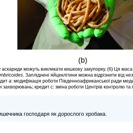
и
аскариди можуть викликати кишкову закупорку. (б) Ця маса
umbricoides
. Запліднені яйцеклітини можна відрізнити від нез
(кредит a: модифікація роботи Південноафриканської ради ме
 захворювань; кредит c: зміна роботи Центрів контролю та
ишечника господаря як дорослого хробака.