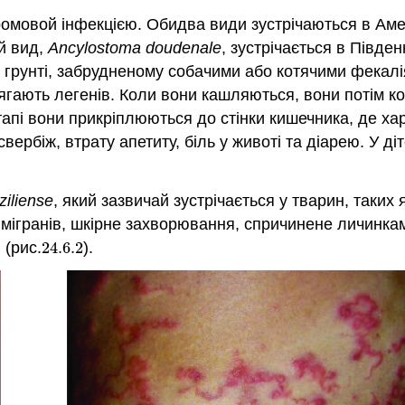
ромовой інфекцією. Обидва види зустрічаються в Амер
й вид,
Ancylostoma doudenale
, зустрічається в Півден
в грунті, забрудненому собачими або котячими фекалі
гають легенів. Коли вони кашляються, вони потім ко
апі вони прикріплюються до стінки кишечника, де ха
ербіж, втрату апетиту, біль у животі та діарею. У д
iliense
, який зазвичай зустрічається у тварин, таких 
мігранів, шкірне захворювання, спричинене личинками 
 (рис.
24.6.
2
).
24.6.
2