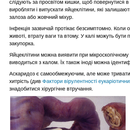
слідують за просвітом кишки, щоб повернутися в 
виробляти і випускати яйцеклітини, які залишают
залоза або жовчний міхур.
Інфекція зазвичай протікає безсимптомно. Коли оз
животі, втрату ваги та втому. У калі можуть бути
закупорка.
Яйцеклітини можна виявити при мікроскопічному 
виводиться з калом. Їх також іноді можна іденти
Аскаридоз є самообмежуючим, але може тривати о
хитрість (див
Фактори вірулентності еукаріотични
знадобитися хірургічне втручання.