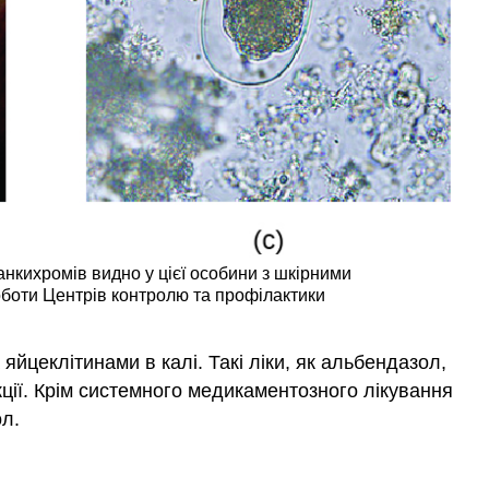
 анкихромів видно у цієї особини з шкірними
роботи Центрів контролю та профілактики
яйцеклітинами в калі. Такі ліки, як альбендазол,
кції. Крім системного медикаментозного лікування
ол.