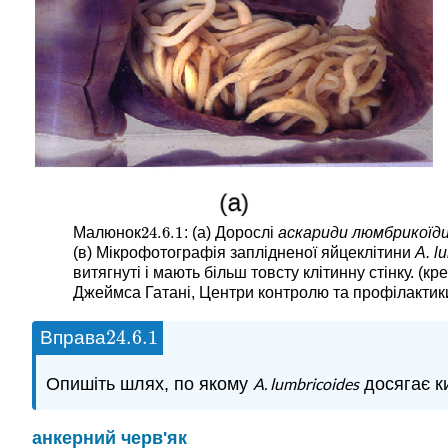
24.6.
1
Малюнок
: (а) Дорослі
аскариди люмбрикоїд
24.6.
1
(в) Мікрофотографія заплідненої яйцеклітини
A. l
витягнуті і мають більш товсту клітинну стінку. 
Джеймса Гатані, Центри контролю та профілактики
24.6.
1
Вправа
24.6.
1
Опишіть шлях, по якому
A. lumbricoides
досягає к
анкерний черв'як