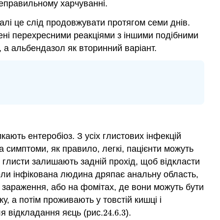
неправильному харчуванні.
еалі це слід продовжувати протягом семи днів.
ені перехресними реакціями з іншими подібними
, а альбендазол як вторинний варіант.
икають ентеробіоз. З усіх глистових інфекцій
а симптоми, як правило, легкі, пацієнти можуть
ли глисти залишають задній прохід, щоб відкласти
ли інфікована людина дряпає анальну область,
е зараження, або на фомітах, де вони можуть бути
 а потім проживають у товстій кишці і
я відкладання яєць (рис.
24.6.
3
).
24.6.
3