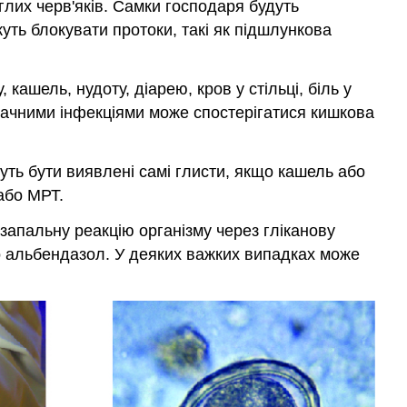
глих черв'яків. Самки господаря будуть
уть блокувати протоки, такі як підшлункова
ашель, нудоту, діарею, кров у стільці, біль у
з значними інфекціями може спостерігатися кишкова
уть бути виявлені самі глисти, якщо кашель або
або МРТ.
запальну реакцію організму через гліканову
бо альбендазол. У деяких важких випадках може