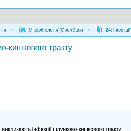
гія
Мікробіологія (OpenStax)
24: Інфекці
во-кишкового тракту
і викликають інфекції шлунково-кишкового тракту