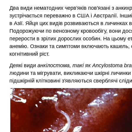
Два види нематодних черв'яків пов'язані з анких
зустрічається переважно в США і Австралії. Інши
в Азії. Яйця цих видів розвиваються в личинках 
Подорожуючи по венозному кровообігу, вони дося
перерости в зрілих дорослих особин. На цьому ет
анемію. Ознаки та симптоми включають кашель, св
когнітивний ріст.
Деякі види
анкілостома, такі як Ancylostoma braz
людини та мігрувати, викликаючи шкірні личинки 
підшкірній клітковині з'являються сверблячі сліди