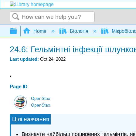
Search
Expand/collapse global hierarchy
Home
Біологія
Мікробіоло
24.6: Гельмінтні інфекції шлунко
Last updated
Oct 24, 2022
Page ID
OpenStax
OpenStax
Цілі навчання
Визначте найбільш поширених гельмінтів, як