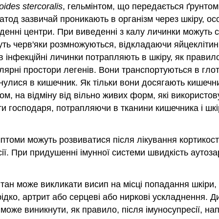
oides stercoralis
, гельмінтом, що передається ґрунтом
тод зазвичай проникають в організм через шкіру, осо
к денні центри. При виведенні з калу личинки можуть
уть черв'яки розмножуються, відкладаючи яйцеклітин
 інфекційні личинки потрапляють в шкіру, як правил
рні простори легенів. Вони транспортуються в глотку,
рнулися в кишечник. Як тільки вони досягають кишечни
ом, на відміну від вільно живих форм, які використ
и господаря, потрапляючи в тканини кишечника і шк
птоми можуть розвиватися після лікування кортикост
ії. При придушенні імунної системи швидкість аутоза
тан може викликати висип на місці попадання шкіри, к
 рідко, артрит або серцеві або ниркові ускладнення. Д
оже виникнути, як правило, після імуносупресії, на