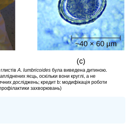
 глистів
A. lumbricoides
була виведена дитиною.
апліднених яєць, оскільки вони круглі, а не
дичних досліджень; кредит b: модифікація роботи
 профілактики захворювань)