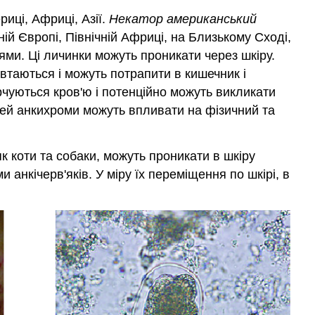
иці, Африці, Азії.
Некатор американський
ній Європі, Північній Африці, на Близькому Сході,
ями. Ці личинки можуть проникати через шкіру.
втаються і можуть потрапити в кишечник і
рчуються кров'ю і потенційно можуть викликати
ітей анкихроми можуть впливати на фізичний та
як коти та собаки, можуть проникати в шкіру
анкічерв'яків. У міру їх переміщення по шкірі, в