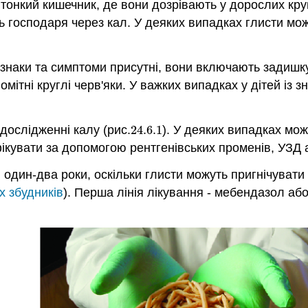
тонкий кишечник, де вони дозрівають у дорослих кру
ь господаря через кал. У деяких випадках глисти мож
наки та симптоми присутні, вони включають задишку, к
 помітні круглі черв'яки. У важких випадках у дітей і
дослідженні калу (рис.
24.6.
1
). У деяких випадках мож
24.6.
1
фікувати за допомогою рентгенівських променів, УЗД 
дин-два роки, оскільки глисти можуть пригнічувати 
х збудників
). Перша лінія лікування - мебендазол а