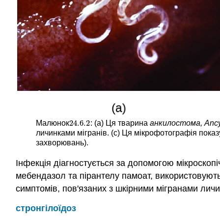
24.6.
2
Малюнок
: (а) Ця тварина
анкилостома, Ancy
24.6.
2
личинками мігранів. (c) Ця мікрофотографія показ
захворювань).
Інфекція діагностується за допомогою мікроскопіч
мебендазол та пірантелу памоат, використовуютьс
симптомів, пов'язаних з шкірними мігранами личи
стронгілоїдоз