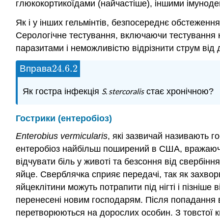
глюкокортикоїдами (найчастіше), іншими імуноде
Як і у інших гельмінтів, безпосереднє обстеженн
Серологічне тестування, включаючи тестування 
паразитами і неможливістю відрізнити струм від 
24.6.
2
Вправа
24.6.
2
Як гостра інфекція
S. stercoralis
стає хронічною?
Гострики (ентеробіоз)
Enterobius vermicularis
, які зазвичай називають г
ентеробіоз найбільш поширений в США, вражаючи
відчувати біль у животі та безсоння від свербінн
яйце. Сверблячка сприяє передачі, так як захв
яйцеклітини можуть потрапити під нігті і пізніш
перенесені новим господарям. Після попадання в
перетворюються на дорослих особин. З товстої к