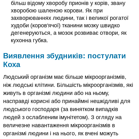
більш відому хворобу прионів у корів, звану
хворобою шаленою корови. Як при
захворюваннях людини, так і великої рогатої
худоби (коров'ячої) тканини мозку швидко
дегенеруються, а мозок розвиває отвори, як
кухонна губка.
Виявлення збудників: постулати
Коха
Людський організм має більше мікроорганізмів,
ніж людські клітини. Більшість мікроорганізмів, які
живуть в організмі людини або на ньому,
насправді корисні або принаймні нешкідливі для
людського господаря (за винятком випадків
людей з ослабленим імунітетом). З огляду на
величезне навантаження мікроорганізмів в
організмі людини і на нього, як вчені можуть