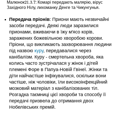
21.3.
7
Малюнок
: Комарі передають малярію, вірус
21.3.
7
Західного Нілу, лихоманку Денге та Чикунгунья.
Передача пріонів
: Приони мають незвичайні
засоби передачі. Деякі люди заразилися
прионами, вживаючи в їжу м'ясо корів,
заражених божевільною хворобою корови.
Пріони, що викликають захворювання людини
під назвою
куру
, передавалися через
канібалізм. Куру - смертельна хвороба, яка
колись часто зустрічалася у жінок і дітей
племені Форе в Папуа-Новій Гвінеї. Жінки та
діти найчастіше інфікувалися, оскільки вони
частіше, ніж чоловіки, їли високоінфекційний
мозковий матеріал з канібалізованих тіл.
Розгадка таємниці цієї хвороби та способу її
передачі призвела до отримання двох
Нобелівських премій.