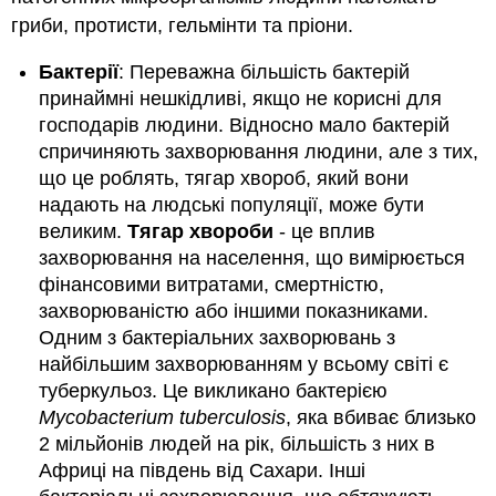
гриби, протисти, гельмінти та пріони.
Бактерії
: Переважна більшість бактерій
принаймні нешкідливі, якщо не корисні для
господарів людини. Відносно мало бактерій
спричиняють захворювання людини, але з тих,
що це роблять, тягар хвороб, який вони
надають на людські популяції, може бути
великим.
Тягар хвороби
- це вплив
захворювання на населення, що вимірюється
фінансовими витратами, смертністю,
захворюваністю або іншими показниками.
Одним з бактеріальних захворювань з
найбільшим захворюванням у всьому світі є
туберкульоз. Це викликано бактерією
Mycobacterium tuberculosis
, яка вбиває близько
2 мільйонів людей на рік, більшість з них в
Африці на південь від Сахари. Інші