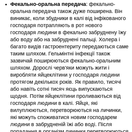
Фекально-оральна передача
: фекально-
оральна передача також дуже поширена. Він
виникає, коли збудники в калі від інфікованого
господаря потрапляють в рот нового
господаря людини в фекально забруднену їжу
або воду або на забруднені пальці. Холера і
багато видів гастроентериту передаються саме
таким шляхом. Гельмінтні інфекції також
зазвичай поширюються фекально-оральним
шляхом. Дорослі черв'яки можуть жити і
виробляти яйцеклітини у господаря людини
протягом декількох років. Як правило, тисячі
або навіть сотні тисяч яєць випускаються
щодня. Потім яйцеклітини проливаються від
господаря людини в калі. Яйця, які
вилуплюються, перетворюються на личинки,
які можуть споживатися новим господарем
людини в забрудненій їжі або воді. Після
попадання в організм личинки перетворюються