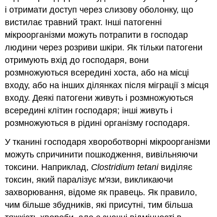
і отримати доступ через слизову оболонку, що
вистилає травний тракт. Інші патогенні
мікроорганізми можуть потрапити в господар
людини через розриви шкіри. Як тільки патогени
отримують вхід до господаря, вони
розмножуються всередині хоста, або на місці
входу, або на інших ділянках після міграції з місця
входу. Деякі патогени живуть і розмножуються
всередині клітин господаря; інші живуть і
розмножуються в рідині організму господаря.
У тканині господаря хвороботворні мікроорганізми
можуть спричинити пошкодження, вивільняючи
токсини. Наприклад,
Clostridium tetani
виділяє
токсин, який паралізує м'язи, викликаючи
захворювання, відоме як правець. Як правило,
чим більше збудників, які присутні, тим більша