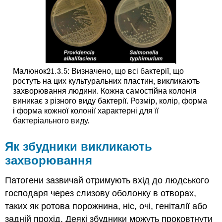
21.3.
5
Малюнок
: Визначено, що всі бактерії, що
21.3.
5
ростуть на цих культуральних пластин, викликають
захворювання людини. Кожна самостійна колонія
виникає з різного виду бактерії. Розмір, колір, форма
і форма кожної колонії характерні для її
бактеріального виду.
Як збудники викликають
захворювання
Патогени зазвичай отримують вхід до людського
господаря через слизову оболонку в отворах,
таких як ротова порожнина, ніс, очі, геніталії або
задній прохід. Деякі збудники можуть проковтнути