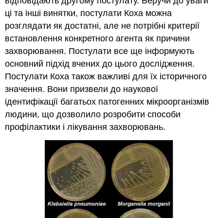
відповідають другому постулату. Беручи до уваги
ці та інші винятки, постулати Коха можна
розглядати як достатні, але не потрібні критерії
встановлення конкретного агента як причини
захворювання. Постулати все ще інформують
основний підхід вчених до цього дослідження.
Постулати Коха також важливі для їх історичного
значення. Вони призвели до наукової
ідентифікації багатьох патогенних мікроорганізмів
людини, що дозволило розробити способи
профілактики і лікування захворювань.