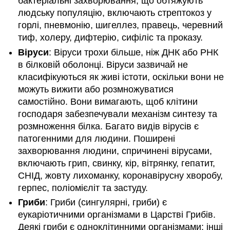
бактеріальні захворювання, що обтяжують
людську популяцію, включають стрептокоз у
горлі, пневмонію, шигеллез, правець, черевний
тиф, холеру, дифтерію, сифіліс та проказу.
Віруси
: Віруси трохи більше, ніж ДНК або РНК
в білковій оболонці. Віруси зазвичай не
класифікуються як живі істоти, оскільки вони не
можуть вижити або розмножуватися
самостійно. Вони вимагають, щоб клітини
господаря забезпечували механізм синтезу та
розмноження білка. Багато видів вірусів є
патогенними для людини. Поширені
захворювання людини, спричинені вірусами,
включають грип, свинку, кір, вітрянку, гепатит,
СНІД, жовту лихоманку, коронавірусну хворобу,
герпес, поліомієліт та застуду.
Гриби
: Гриби (сингулярні, гриби) є
еукаріотичними організмами в Царстві Грибів.
Деякі гриби є одноклітинними організмами; інші