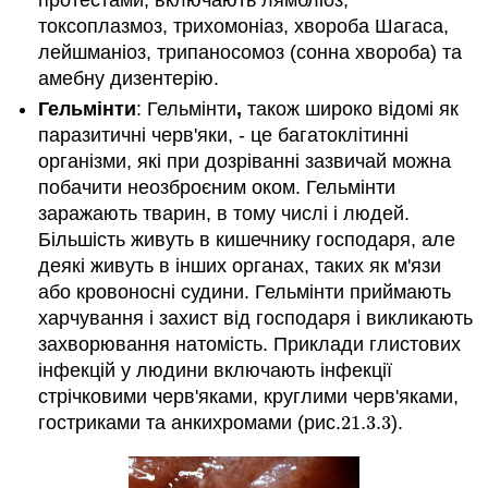
токсоплазмоз, трихомоніаз, хвороба Шагаса,
лейшманіоз, трипаносомоз (сонна хвороба) та
амебну дизентерію.
Гельмінти
: Гельмінти
,
також широко відомі як
паразитичні черв'яки, - це багатоклітинні
організми, які при дозріванні зазвичай можна
побачити неозброєним оком. Гельмінти
заражають тварин, в тому числі і людей.
Більшість живуть в кишечнику господаря, але
деякі живуть в інших органах, таких як м'язи
або кровоносні судини. Гельмінти приймають
харчування і захист від господаря і викликають
захворювання натомість. Приклади глистових
інфекцій у людини включають інфекції
стрічковими черв'яками, круглими черв'яками,
гостриками та анкихромами (рис.
21.3.
3
).
21.3.
3