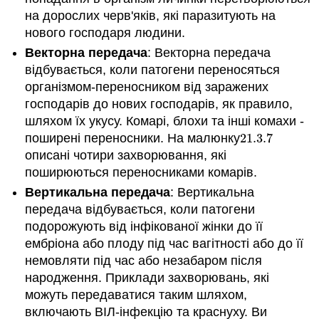
на дорослих черв'яків, які паразитують на
нового господаря людини.
Векторна передача
: Векторна передача
відбувається, коли патогени переносяться
організмом-переносником від заражених
господарів до нових господарів, як правило,
шляхом їх укусу. Комарі, блохи та інші комахи -
поширені переносники. На малюнку
21.3.
7
21.3.
7
описані чотири захворювання, які
поширюються переносниками комарів.
Вертикальна передача
: Вертикальна
передача відбувається, коли патогени
подорожують від інфікованої жінки до її
ембріона або плоду під час вагітності або до її
немовляти під час або незабаром після
народження. Приклади захворювань, які
можуть передаватися таким шляхом,
включають ВІЛ-інфекцію та краснуху. Ви