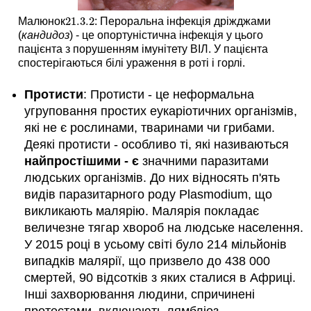
21.3.
2
Малюнок
: Пероральна інфекція дріжджами
21.3.
2
(
кандидоз
) - це опортуністична інфекція у цього
пацієнта з порушенням імунітету ВІЛ. У пацієнта
спостерігаються білі ураження в роті і горлі.
Протисти
: Протисти - це неформальна
угруповання простих еукаріотичних організмів,
які не є рослинами, тваринами чи грибами.
Деякі протисти - особливо ті, які називаються
найпростішими - є
значними паразитами
людських організмів. До них відносять п'ять
видів паразитарного роду Plasmodium, що
викликають малярію. Малярія покладає
величезне тягар хвороб на людське населення.
У 2015 році в усьому світі було 214 мільйонів
випадків малярії, що призвело до 438 000
смертей, 90 відсотків з яких сталися в Африці.
Інші захворювання людини, спричинені
протестами, включають лямбліоз,