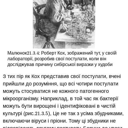
21.3.
4
Малюнок
: Роберт Кох, зображений тут, у своїй
21.3.
4
лабораторії, розробив свої постулати, коли він
досліджував причину сибірської виразки у худоби
З тих пір як Кох представив свої постулати, вчені
прийшли до розуміння, що всі чотири постулати
можуть стосуватися не кожного патогенного
мікроорганізму. Наприклад, в той час як бактерії
можуть бути вирощені і ідентифіковані в чистій
культурі (рис.
21.3.
5
), Це не так з усіма збудниками,
21.3.
5
включаючи віруси і пріони. Тому ці збудники не