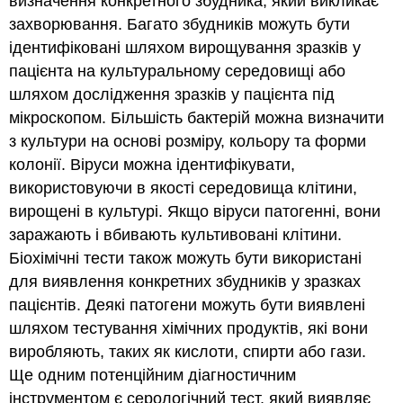
визначення конкретного збудника, який викликає
захворювання. Багато збудників можуть бути
ідентифіковані шляхом вирощування зразків у
пацієнта на культуральному середовищі або
шляхом дослідження зразків у пацієнта під
мікроскопом. Більшість бактерій можна визначити
з культури на основі розміру, кольору та форми
колонії. Віруси можна ідентифікувати,
використовуючи в якості середовища клітини,
вирощені в культурі. Якщо віруси патогенні, вони
заражають і вбивають культивовані клітини.
Біохімічні тести також можуть бути використані
для виявлення конкретних збудників у зразках
пацієнтів. Деякі патогени можуть бути виявлені
шляхом тестування хімічних продуктів, які вони
виробляють, таких як кислоти, спирти або гази.
Ще одним потенційним діагностичним
інструментом є серологічний тест, який виявляє