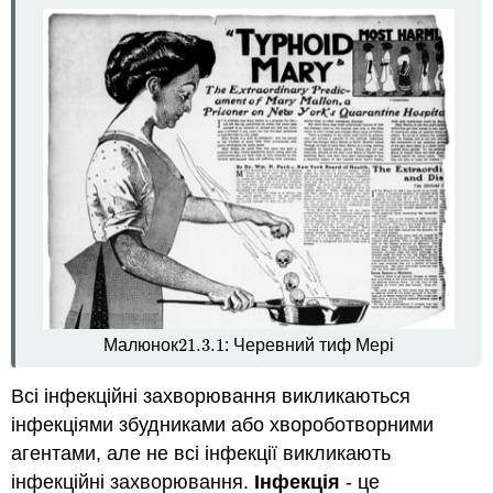
Профілактика
інфекційних
захворювань
Миття
рук
та
інша
поведінка
Імунізація
Нові
інфекційні
захворювання
Характеристика:
Моє
21.3.
1
Малюнок
: Черевний тиф Мері
21.3.
1
людське
тіло
Всі інфекційні захворювання викликаються
Рецензія
інфекціями збудниками або хвороботворними
Дізнатися
агентами, але не всі інфекції викликають
більше
інфекційні захворювання.
Інфекція
- це
Атрибуції