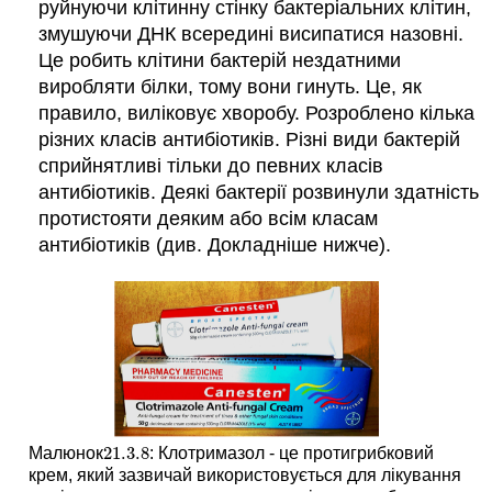
руйнуючи клітинну стінку бактеріальних клітин,
змушуючи ДНК всередині висипатися назовні.
Це робить клітини бактерій нездатними
виробляти білки, тому вони гинуть. Це, як
правило, виліковує хворобу. Розроблено кілька
різних класів антибіотиків. Різні види бактерій
сприйнятливі тільки до певних класів
антибіотиків. Деякі бактерії розвинули здатність
протистояти деяким або всім класам
антибіотиків (див. Докладніше нижче).
21.3.
8
Малюнок
: Клотримазол - це протигрибковий
21.3.
8
крем, який зазвичай використовується для лікування