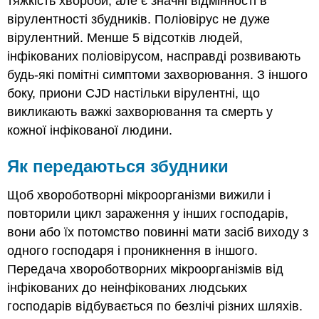
тяжкість хвороби, але є значні відмінності в
вірулентності збудників. Поліовірус не дуже
вірулентний. Менше 5 відсотків людей,
інфікованих поліовірусом, насправді розвивають
будь-які помітні симптоми захворювання. З іншого
боку, приони CJD настільки вірулентні, що
викликають важкі захворювання та смерть у
кожної інфікованої людини.
Як передаються збудники
Щоб хвороботворні мікроорганізми вижили і
повторили цикл зараження у інших господарів,
вони або їх потомство повинні мати засіб виходу з
одного господаря і проникнення в іншого.
Передача хвороботворних мікроорганізмів від
інфікованих до неінфікованих людських
господарів відбувається по безлічі різних шляхів.