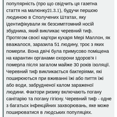
популярність (про що свідчить ця газетна
збудників:
постулати
стаття на малюнку
21.3.
1
), будучи першою
21.3.
1
Коха
людиною в Сполучених Штатах, яку
Постулати
ідентифікували як безсимптомний носій
Коха
збудника, який викликає черевний тиф.
Як
Протягом своєї кар'єри кухаря Мері Маллон, як
збудники
вважалося, заразила 51 людину, троє з яких
викликають
захворювання
померли. Вона двічі була примусово поміщена
Як
на карантин органами охорони здоров'я і
передаються
померла після загалом майже 30 років ізоляції.
збудники
Черевний тиф викликається бактеріями, які
Управління
інфекційними
поширюються при вживанні їжі або пиття їжі
захворюваннями
або води, забрудненої калом зараженої
Діагностика
людини. Фактори ризику включають погану
інфекційних
санітарію та погану гігієну. Черевний тиф - одне
захворювань
з багатьох інфекційних захворювань, яке може
Лікування
інфекційних
поширюватися в людських популяціях.
захворювань