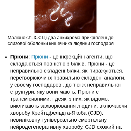
21.3.
3
Малюнок
: Ці два анкихрома прикріплені до
21.3.
3
слизової оболонки кишечника людини господаря
Пріони
:
Пріони
- це інфекційні агенти, що
складаються повністю з білків. Пріони - це
неправильно складені білки, які тиражуються,
перетворюючи їх правильно складені аналоги,
у своєму господареві, до тієї ж неправильної
структури, яку вони мають. Пріони є
трансмісивними, і деякі з них, як відомо,
викликають захворювання людини, включаючи
хворобу Крейтцфельдта-Якоба (CJD),
невиліковну і універсально смертельну
нейродегенеративну хворобу. CJD схожий на