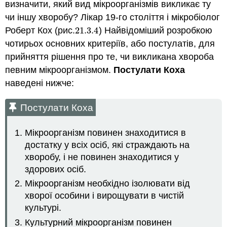
визначити, який вид мікроорганізмів викликає ту
чи іншу хворобу? Лікар 19-го століття і мікробіолог
Роберт Кох (рис.
21.3.
4
) Найвідоміший розробкою
21.3.
4
чотирьох основних критеріїв, або постулатів, для
прийняття рішення про те, чи викликана хвороба
певним мікроорганізмом.
Постулати Коха
наведені нижче:
Постулати Коха
Мікроорганізм повинен знаходитися в
достатку у всіх осіб, які страждають на
хворобу, і не повинен знаходитися у
здорових осіб.
Мікроорганізм необхідно ізолювати від
хворої особини і вирощувати в чистій
культурі.
Культурний мікроорганізм повинен