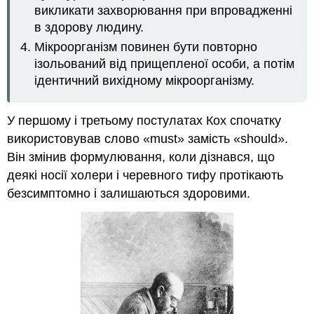
викликати захворювання при впровадженні
в здорову людину.
Мікроорганізм повинен бути повторно
ізольований від прищепленої особи, а потім
ідентичний вихідному мікроорганізму.
У першому і третьому постулатах Кох спочатку
використовував слово «must» замість «should».
Він змінив формулювання, коли дізнався, що
деякі носії холери і черевного тифу протікають
безсимптомно і залишаються здоровими.