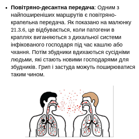
Повітряно-десантна передача
: Одним з
найпоширеніших маршрутів є повітряно-
крапельна передача. Як показано на малюнку
21.3.
6
, це відбувається, коли патогени в
21.3.
6
краплях виганяються з дихальної системи
інфікованого господаря під час кашлю або
чхання. Потім збудники вдихаються сусідніми
людьми, які стають новими господарями для
збудників. Грип і застуда можуть поширюватися
таким чином.