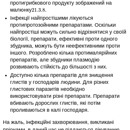
протигрибкового продукту зображений на
малюнку
21.3.
8
.
21.3.
8
Інфекції найпростішими лікуються
протипротозойними препаратами. Оскільки
найпростіші можуть сильно відрізнятися у своїй
біології, препарати, ефективні проти одного
збудника, можуть бути неефективними проти
іншого. Розроблено кілька протималярійних
препаратів, але збудники плазмодію
розвивають стійкість до більшості з них.
Доступно кілька препаратів для знищення
глистів у господарів людини. Для різних
глистових паразитів необхідно
використовувати різні препарати. Препарати
вбивають дорослих глистів, які потім
проливаються в калі господаря.
На жаль, інфекційні захворювання, викликані
пріонами, в даний час не піддаються лікуванню.