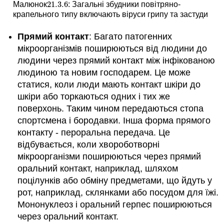
21.3.
6
Малюнок
: Загальні збудники повітряно-
21.3.
6
крапельного типу включають віруси грипу та застуди
Прямий контакт
: Багато патогенних
мікроорганізмів поширюються від людини до
людини через прямий контакт між інфікованою
людиною та новим господарем. Це може
статися, коли люди мають контакт шкіри до
шкіри або торкаються одних і тих же
поверхонь. Таким чином передаються стопа
спортсмена і бородавки. Інша форма прямого
контакту - пероральна передача. Це
відбувається, коли хвороботворні
мікроорганізми поширюються через прямий
оральний контакт, наприклад, шляхом
поцілунків або обміну предметами, що йдуть у
рот, наприклад, склянками або посудом для їжі.
Мононуклеоз і оральний герпес поширюються
через оральний контакт.