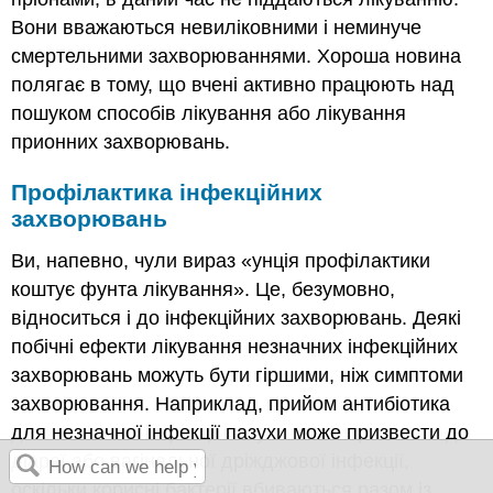
Вони вважаються невиліковними і неминуче
смертельними захворюваннями. Хороша новина
полягає в тому, що вчені активно працюють над
пошуком способів лікування або лікування
прионних захворювань.
Профілактика інфекційних
захворювань
Ви, напевно, чули вираз «унція профілактики
коштує фунта лікування». Це, безумовно,
відноситься і до інфекційних захворювань. Деякі
побічні ефекти лікування незначних інфекційних
захворювань можуть бути гіршими, ніж симптоми
захворювання. Наприклад, прийом антибіотика
для незначної інфекції пазухи може призвести до
діареї або вагінальної дріжджової інфекції,
оскільки корисні бактерії вбиваються разом із