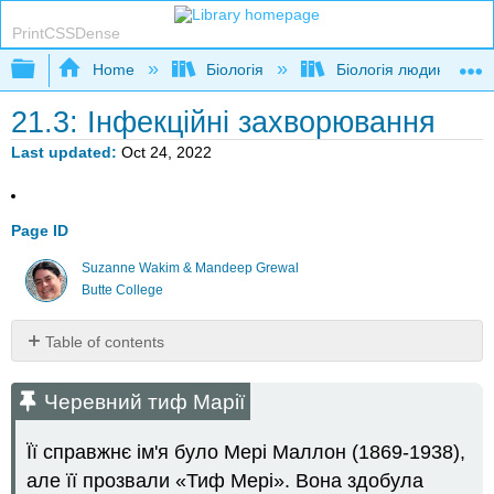
PrintCSSDense
Expand/collapse global hierarchy
Home
Біологія
Біологія людини
21.3: Інфекційні захворювання
Last updated
Oct 24, 2022
Page ID
Suzanne Wakim & Mandeep Grewal
Butte College
Table of contents
Черевний
тиф
Черевний тиф Марії
Марії
види
Її справжнє ім'я було Мері Маллон (1869-1938),
збудників
але її прозвали «Тиф Мері». Вона здобула
Виявлення