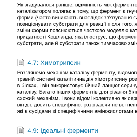
Як згадувалося раніше, відмінність між ферменто
каталізатором полягає в тому, що фермент є гнуч
форми (часто виникають внаслідок зв'язування 
позиціонувати субстрати для реакції після того, я
зміни форми пояснюються частково моделлю ката
придатності Кошланда, яка ілюструє, що фермен
субстрати, але й субстрати також тимчасово зм
4.7: Химотрипсин
Розглянемо механізм каталізу ферменту, відомог
травній системі каталітична дія хімотрипсину ро
в білках, і він використовує бічний ланцюг серин
каталізу. Багато інших ферментів для різання бі
схожий механізм, і вони відомі колективно як се
він діє досить специфічно, розрізаючи не всі пепти
які є сусідами зі специфічними амінокислотами в
4.9: Ідеальні ферменти