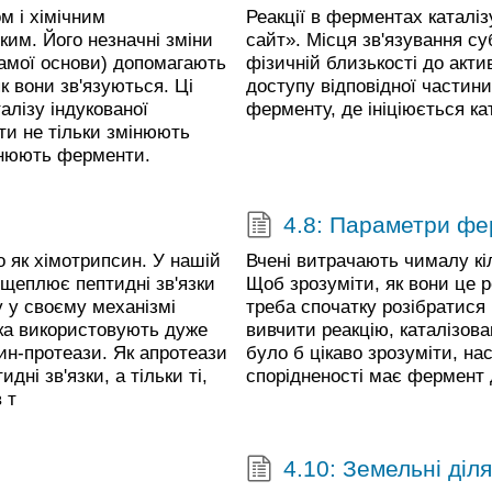
м і хімічним
Реакції в ферментах каталі
ким. Його незначні зміни
сайт». Місця зв'язування с
самої основи) допомагають
фізичній близькості до актив
к вони зв'язуються. Ці
доступу відповідної частин
лізу індукованої
ферменту, де ініціюється кат
ти не тільки змінюють
інюють ферменти.
4.8: Параметри ф
о як хімотрипсин. У нашій
Вчені витрачають чималу кі
зщеплює пептидні зв'язки
Щоб зрозуміти, як вони це р
у у своєму механізмі
треба спочатку розібратися 
лка використовують дуже
вивчити реакцію, каталізов
рин-протеази. Як апротеази
було б цікаво зрозуміти, на
дні зв'язки, а тільки ті,
спорідненості має фермент д
 т
4.10: Земельні діля