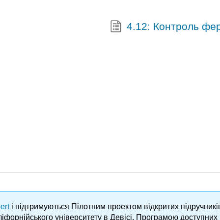
4.12: Контроль фе
ert
і підтримуються Пілотним проектом відкритих підручник
аліфорнійського університету в Девісі, Програмою доступни