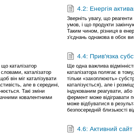
4.2: Енергія актива
Зверніть увагу, що реагенти
умов, і що продукти закінчу
Таким чином, різниця в енерг
з'єднань однакова в обох ви
4.4: Прив'язка суб
, що каталізатор
Ще одна важлива відмінніст
 словами, каталізатор
каталізатора полягає в тому
 щоб він міг каталізувати
тільки «захоплюють» субстра
стивість, але в середині,
каталізується), але і розмі
нюється. Такі зміни
індукованим реагувати, або
начними ковалентними
фермент може відігравати пе
може відбуватися в результ
безпосередній близькості ві
4.6: Активний сайт