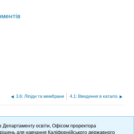
рментів
3.6: Ліпіди та мембрани
4.1: Введення в каталіз
ів Департаменту освіти, Офісом проректора
х рішень для навчання Каліфорнійського державного