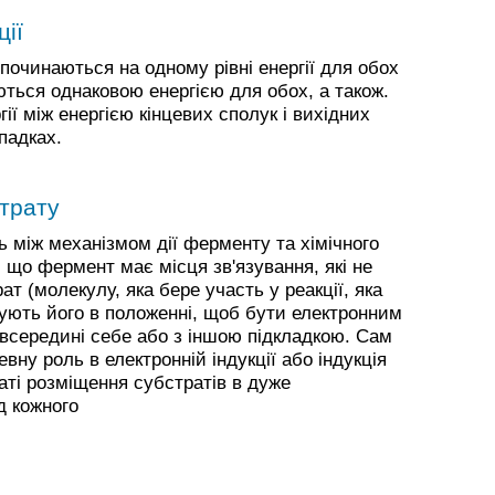
ції
 починаються на одному рівні енергії для обох
ються однаковою енергією для обох, а також.
ії між енергією кінцевих сполук і вихідних
падках.
страту
ь між механізмом дії ферменту та хімічного
, що фермент має місця зв'язування, які не
т (молекулу, яка бере участь у реакції, яка
щують його в положенні, щоб бути електронним
 всередині себе або з іншою підкладкою. Сам
вну роль в електронній індукції або індукція
аті розміщення субстратів в дуже
д кожного