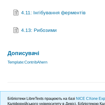
4.11: Інгібування ферментів
4.13: Рибозими
Дописувачі
Template:ContribAhern
Бібліотеки LibreTexts працюють на базі
NICE CXone Exp
Каліфорнійського університету в Девісі, Бібліотекою К