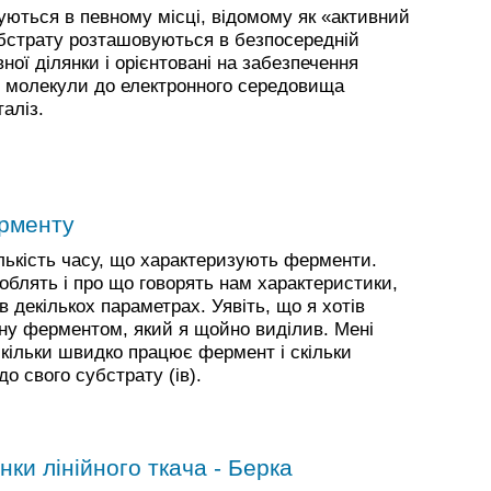
зуються в певному місці, відомому як «активний
убстрату розташовуються в безпосередній
ної ділянки і орієнтовані на забезпечення
и молекули до електронного середовища
аліз.
ерменту
лькість часу, що характеризують ферменти.
облять і про що говорять нам характеристики,
в декількох параметрах. Уявіть, що я хотів
ану ферментом, який я щойно виділив. Мені
скільки швидко працює фермент і скільки
о свого субстрату (ів).
нки лінійного ткача - Берка