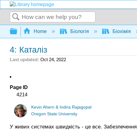
Search
Expand/collapse global hierarchy
Home
Біологія
Біохімія
4: Каталіз
Last updated
Oct 24, 2022
Page ID
4214
Kevin Ahern & Indira Rajagopal
Oregon State University
У живих системах швидкість - це все. Забезпеченням