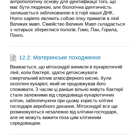
антропологічну основу для ідентифікації того, що
має бути людиною, але біологічна ідентичність
залишається заблокованою в історії нашої ДНК.
Homo sapiens являють собою гілку приматів в лінії
Великих мавп. Сімейство Великих Мавп складається
з чотирьох збереглися пологів: Гомо, Пан, Горила,
Понго.
12.2: Материнське походження
Вважається, що мітохондрії виникли в еукаріотичній
лінії, коли бактерії, здатні детоксикувати
смертельний вплив атмосферного кисню, були
охоплені еукаріот, який не продовжував його
споживати. З часом ці раніше вільно живуть бактерії
стали залежними від середовища еукаріотичних
клітин, забезпечуючи при цьому користь клітині
господаря аеробного дихання. Мітохондрії все ще
розмножуються незалежно від клітини-господаря,
але не можуть вижити поза цим клітинним
середовищем.