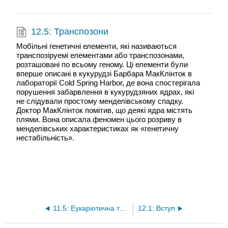
12.5: Транспозони
Мобільні генетичні елементи, які називаються
транспозіруемі елементами або транспозонами,
розташовані по всьому геному. Ці елементи були
вперше описані в кукурудзі Барбара МакКлінток в
лабораторії Cold Spring Harbor, де вона спостерігала
порушення забарвлення в кукурудзяних ядрах, які
не слідували простому менделівському спадку.
Доктор МакКлінток помітив, що деякі ядра містять
плями. Вона описала феномен цього розриву в
менделівських характеристиках як «генетичну
нестабільність».
11.5: Еукаріотична транскрипція
12.1: Вступ