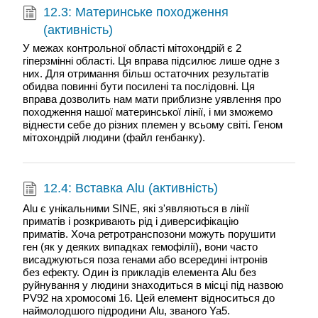
12.3: Материнське походження
(активність)
У межах контрольної області мітохондрій є 2
гіперзмінні області. Ця вправа підсилює лише одне з
них. Для отримання більш остаточних результатів
обидва повинні бути посилені та послідовні. Ця
вправа дозволить нам мати приблизне уявлення про
походження нашої материнської лінії, і ми зможемо
віднести себе до різних племен у всьому світі. Геном
мітохондрій людини (файл генбанку).
12.4: Вставка Alu (активність)
Alu є унікальними SINE, які з'являються в лінії
приматів і розкривають рід і диверсифікацію
приматів. Хоча ретротранспозони можуть порушити
ген (як у деяких випадках гемофілії), вони часто
висаджуються поза генами або всередині інтронів
без ефекту. Один із прикладів елемента Alu без
руйнування у людини знаходиться в місці під назвою
PV92 на хромосомі 16. Цей елемент відноситься до
наймолодшого підродини Alu, званого Ya5.