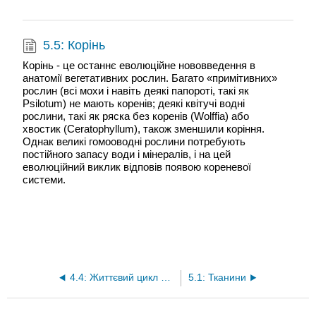
5.5: Корінь
Корінь - це останнє еволюційне нововведення в
анатомії вегетативних рослин. Багато «примітивних»
рослин (всі мохи і навіть деякі папороті, такі як
Psilotum) не мають коренів; деякі квітучі водні
рослини, такі як ряска без коренів (Wolffia) або
хвостик (Ceratophyllum), також зменшили коріння.
Однак великі гомооводні рослини потребують
постійного запасу води і мінералів, і на цей
еволюційний виклик відповів появою кореневої
системи.
4.4: Життєвий цикл багатоклітинного еукаріота
5.1: Тканини