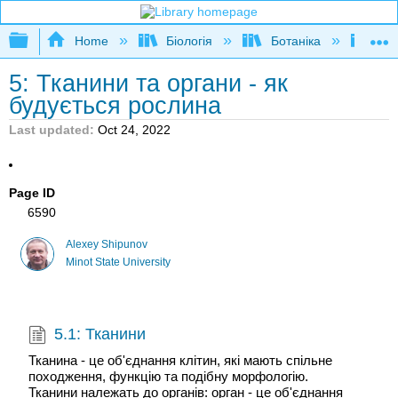
Expand/collapse global hierarchy
Home
Біологія
Ботаніка
Вст
5: Тканини та органи - як
будується рослина
Last updated
Oct 24, 2022
Page ID
6590
Alexey Shipunov
Minot State University
5.1: Тканини
Тканина - це об'єднання клітин, які мають спільне
походження, функцію та подібну морфологію.
Тканини належать до органів: орган - це об'єднання