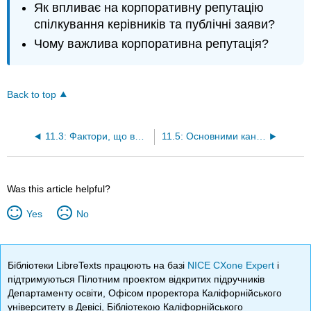
Як впливає на корпоративну репутацію
спілкування керівників та публічні заяви?
Чому важлива корпоративна репутація?
Back to top
11.3: Фактори, що впливають на комунікації та ролі менеджерів
11.5: Основними каналами управлінської комунікації є розмова, слухання, читання та письмо
Was this article helpful?
Yes
No
Бібліотеки LibreTexts працюють на базі
NICE CXone Expert
і
підтримуються Пілотним проектом відкритих підручників
Департаменту освіти, Офісом проректора Каліфорнійського
університету в Девісі, Бібліотекою Каліфорнійського