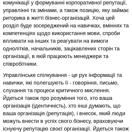
комунікації у формуванні корпоративної репутації,
управлінні та змінами, а також позицію, яку займає
риторика в житті бізнес-організацій. Хоча цей
розділ буде зосереджений на навичках, вміннях та
компетенціях щодо використання мови, спроби
впливати на інших та реагувати на вимоги
однолітків, начальників, зацікавлених сторін та
організації, в якій працюють менеджери та
співробітники.
Управлінське спілкування - це рух інформації та
навички, які полегшують її - говоріння, письмо,
слухання та процеси критичного мислення.
Йдеться також про розуміння того, хто ваша
організація (ідентичність), хто інші думають, що
ваша організація (репутація), і внесок, який люди
можуть внести в успіх свого бізнесу, враховуючи
існуючу репутацію своєї організації. Йдеться також