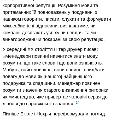
корпоративної репутації. Розуміння мови та
притаманних їй повноважень у поєднанні з
навиком говорити, писати, слухати та формувати
міжособистісні відносини, визначатиме, чи
компанії досягають успіху чи невдачі та чи
винагороджені чи покарані за свою репутацію.
У середині ХХ століття Пітер Друкер писав:
«Менеджери повинні навчитися знати мову,
розуміти, що таке слова і що вони означають.
Мабуть, найголовніше, вони повинні придбати
повагу до мови як [нашого] найціннішого
подарунка та спадщини. Менеджер повинен
розуміти значення старого визначення риторики
як «мистецтво, яке привертає чоловічі серця до
14
любові до справжнього знання».
Пізніше Екклс і Нохрія переформували погляд