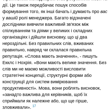
дії. Це також передбачає пошук способів
формування того, як інші бачать і думають про
вас
у
вашій
ролі менеджера. Багато відзначені
дослідники вивчили важливий зв'язок між
спілкуванням та діями у великих і складних
організаціях і дійшли висновку, що ці два
нероздільні. Без правильних слів, вживаних
правильно, навряд чи склалася правильна
репутація. «Слова мають значення», - пишуть
Екклс і Нохрія. «Вони мають велике значення. Без
слів ми не маємо можливості висловити
стратегічні концепції, структурні форми або
конструкції для систем вимірювання
продуктивності». Мова, вони роблять висновок,
«занадто важлива для керівників, щоб їх
сприймали як належне або, що ще гірше,
17
зловживали».