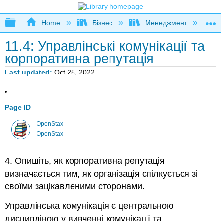
Expand/collapse global hierarchy
Home
Бізнес
Менеджмент
К
11.4: Управлінські комунікації та
корпоративна репутація
Last updated
Oct 25, 2022
Page ID
OpenStax
OpenStax
4. Опишіть, як корпоративна репутація
визначається тим, як організація спілкується зі
своїми зацікавленими сторонами.
Управлінська комунікація є центральною
дисципліною у вивченні комунікації та