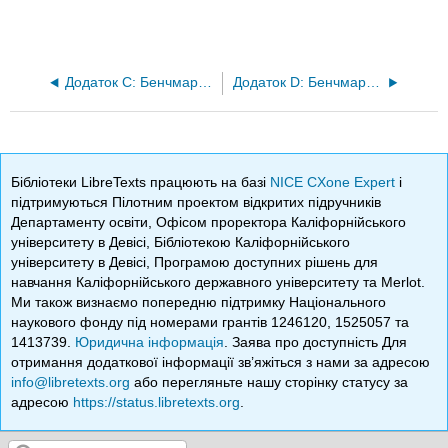
Додаток C: Бенчмаркінг OCC
Додаток D: Бенчмаркінг OCC
Бібліотеки LibreTexts працюють на базі
NICE CXone Expert
і
підтримуються Пілотним проектом відкритих підручників
Департаменту освіти, Офісом проректора Каліфорнійського
університету в Девісі, Бібліотекою Каліфорнійського
університету в Девісі, Програмою доступних рішень для
навчання Каліфорнійського державного університету та Merlot.
Ми також визнаємо попередню підтримку Національного
наукового фонду під номерами грантів 1246120, 1525057 та
1413739.
Юридична інформація
. Заява про доступність Для
отримання додаткової інформації зв’яжіться з нами за адресою
info@libretexts.org
або перегляньте нашу сторінку статусу за
адресою
https://status.libretexts.org
.