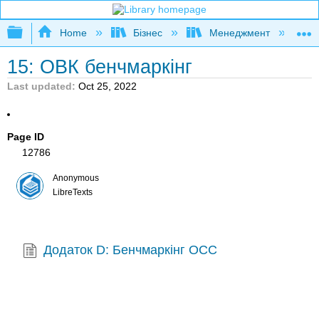
Expand/collapse global hierarchy
Home
Бізнес
Менеджмент
К
15: ОВК бенчмаркінг
Last updated
Oct 25, 2022
Page ID
12786
Anonymous
LibreTexts
Додаток D: Бенчмаркінг OCC