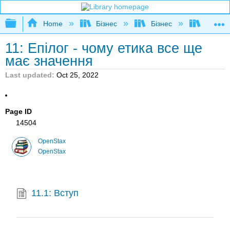
Expand/collapse global hierarchy
Home
Бізнес
Бізнес
Ділова
11: Епілог - чому етика все ще
має значення
Last updated
Oct 25, 2022
Page ID
14504
OpenStax
OpenStax
11.1: Вступ