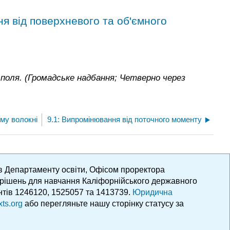
я від поверхневого та об'ємного
о поля. (Громадське надбання; Четверно через
ому волокні
9.1: Випромінювання від поточного моменту
ів Департаменту освіти, Офісом проректора
х рішень для навчання Каліфорнійського державного
нтів 1246120, 1525057 та 1413739.
Юридична
xts.org
або перегляньте нашу сторінку статусу за