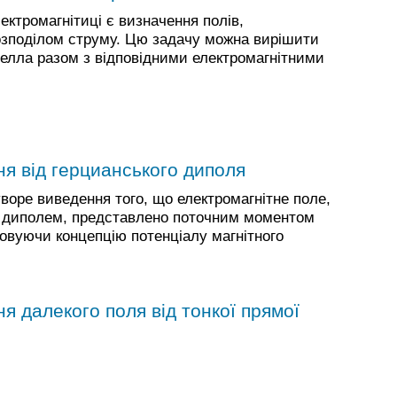
тромагнітиці є визначення полів,
зподілом струму. Цю задачу можна вирішити
елла разом з відповідними електромагнітними
ня від герцианського диполя
воре виведення того, що електромагнітне поле,
 диполем, представлено поточним моментом
овуючи концепцію потенціалу магнітного
я далекого поля від тонкої прямої