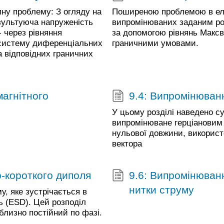
ну проблему: З огляду на
Поширеною проблемою в елек
езультуюча напруженість
випромінюваних заданим ро
- через рівняння
за допомогою рівнянь Максв
 систему диференціальних
граничними умовами.
 відповідних граничних
магнітного
9.4: Випромінюван
У цьому розділі наведено су
випромінюване герціановим
нульової довжини, використ
вектора
о-короткого диполя
9.6: Випромінюванн
нитки струму
, яке зустрічається в
ь (ESD). Цей розподіл
близно постійний по фазі.