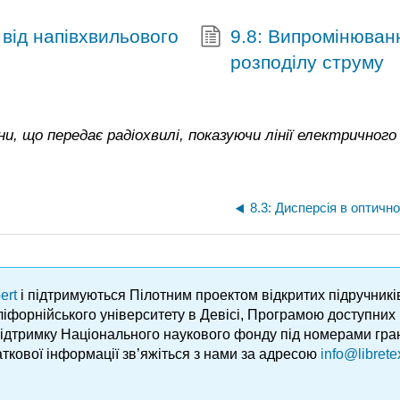
від напівхвильового
9.8: Випромінюванн
розподілу струму
ни, що передає радіохвилі, показуючи лінії електричног
8.3: Дисперсія в оптичн
ert
і підтримуються Пілотним проектом відкритих підручник
аліфорнійського університету в Девісі, Програмою доступни
підтримку Національного наукового фонду під номерами гра
ткової інформації зв’яжіться з нами за адресою
info@librete