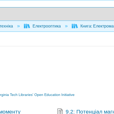
техніка
Електрооптика
Книга: Електромагн
irginia Tech Libraries' Open Education Initiative
 моменту
9.2: Потенціал маг