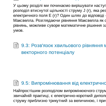
У цьому розділі ми починаємо вирішувати наступ
розподіл втиснутої щільності струму J (r), яка р
електричного поля E (r)? Один шлях до відповіді 
Максвелла. Розглядаючи рівняння Максвелла як
рівнянь, можливе суворе математичне рішення за
умов.
9.3: Розв'язок хвильового рівняння 
векторного потенціалу
9.5: Випромінювання від електричн
Найпростішим розподілом випромінюючого струму
звичайній практиці, є електрично-короткий дипол
струму приблизно трикутний за величиною, і при