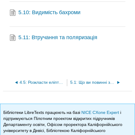
5.10: Видимість бахроми
5.11: Втручання та поляризація
4.5: Розкласти еліптичну поляризацію на лінійні та кругові стани
5.1: Що ви повинні знати і вміти після вивчення цієї глави
Бібліотеки LibreTexts працюють на базі
NICE CXone Expert
і
підтримуються Пілотним проектом відкритих підручників
Департаменту освіти, Офісом проректора Каліфорнійського
університету в Девісі, Бібліотекою Каліфорнійського