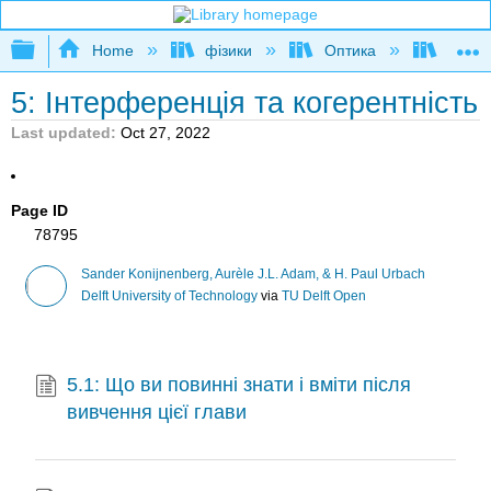
Expand/collapse global hierarchy
Home
фізики
Оптика
Оптика
5: Інтерференція та когерентність
Last updated
Oct 27, 2022
Page ID
78795
Sander Konijnenberg, Aurèle J.L. Adam, & H. Paul Urbach
Delft University of Technology
via
TU Delft Open
5.1: Що ви повинні знати і вміти після
вивчення цієї глави