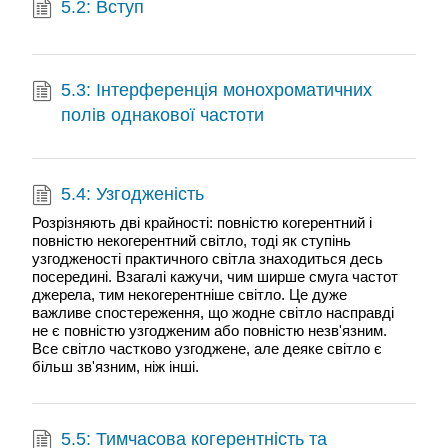
5.2: Вступ
5.3: Інтерференція монохроматичних
полів однакової частоти
5.4: Узгодженість
Розрізняють дві крайності: повністю когерентний і
повністю некогерентний світло, тоді як ступінь
узгодженості практичного світла знаходиться десь
посередині. Взагалі кажучи, чим ширше смуга частот
джерела, тим некогерентніше світло. Це дуже
важливе спостереження, що жодне світло насправді
не є повністю узгодженим або повністю незв'язним.
Все світло частково узгоджене, але деяке світло є
більш зв'язним, ніж інші.
5.5: Тимчасова когерентність та