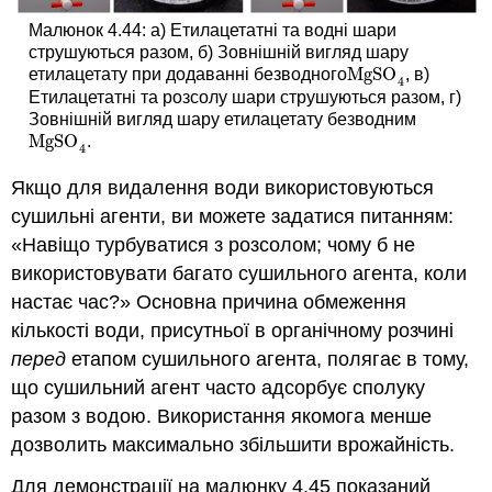
Малюнок 4.44: а) Етилацетатні та водні шари
струшуються разом, б) Зовнішній вигляд шару
MgSO
етилацетату при додаванні безводного
, в)
MgSO
4
4
Етилацетатні та розсолу шари струшуються разом, г)
Зовнішній вигляд шару етилацетату безводним
MgSO
.
MgSO
4
4
Якщо для видалення води використовуються
сушильні агенти, ви можете задатися питанням:
«Навіщо турбуватися з розсолом; чому б не
використовувати багато сушильного агента, коли
настає час?» Основна причина обмеження
кількості води, присутньої в органічному розчині
перед
етапом сушильного агента, полягає в тому,
що сушильний агент часто адсорбує сполуку
разом з водою. Використання якомога менше
дозволить максимально збільшити врожайність.
Для демонстрації на малюнку 4.45 показаний