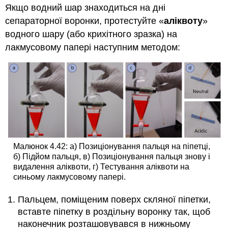
Якщо водний шар знаходиться на дні
сепараторної воронки, протестуйте «
аліквоту
»
водного шару (або крихітного зразка) на
лакмусовому папері наступним методом:
Малюнок 4.42: а) Позиціонування пальця на піпетці,
б) Підйом пальця, в) Позиціонування пальця знову і
видалення аліквоти, г) Тестування аліквоти на
синьому лакмусовому папері.
Пальцем, поміщеним поверх скляної піпетки,
вставте піпетку в роздільну воронку так, щоб
наконечник розташовувався в нижньому