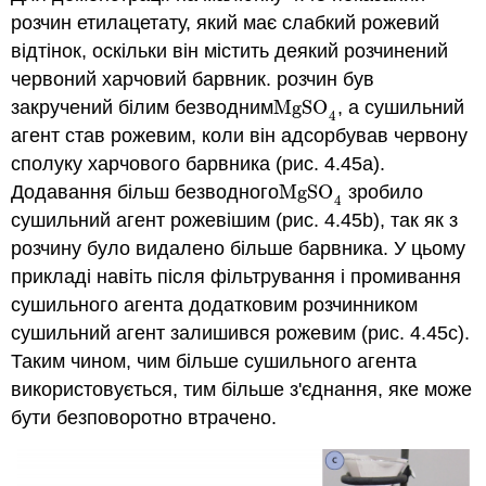
розчин етилацетату, який має слабкий рожевий
відтінок, оскільки він містить деякий розчинений
червоний харчовий барвник. розчин був
закручений білим безводним
MgSO
, а сушильний
MgSO
4
4
агент став рожевим, коли він адсорбував червону
сполуку харчового барвника (рис. 4.45a).
Додавання більш безводного
MgSO
зробило
MgSO
4
4
сушильний агент рожевішим (рис. 4.45b), так як з
розчину було видалено більше барвника. У цьому
прикладі навіть після фільтрування і промивання
сушильного агента додатковим розчинником
сушильний агент залишився рожевим (рис. 4.45c).
Таким чином, чим більше сушильного агента
використовується, тим більше з'єднання, яке може
бути безповоротно втрачено.