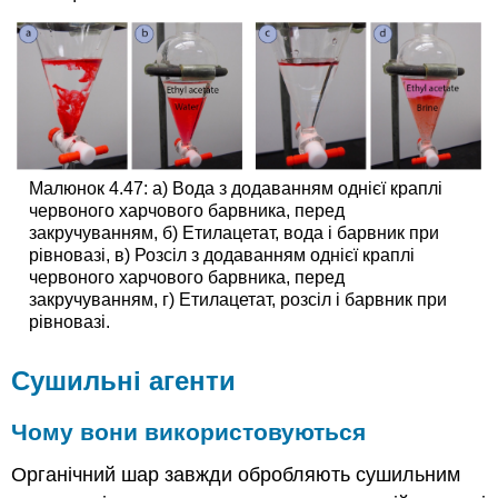
Малюнок 4.47: а) Вода з додаванням однієї краплі
червоного харчового барвника, перед
закручуванням, б) Етилацетат, вода і барвник при
рівновазі, в) Розсіл з додаванням однієї краплі
червоного харчового барвника, перед
закручуванням, г) Етилацетат, розсіл і барвник при
рівновазі.
Сушильні агенти
Чому вони використовуються
Органічний шар завжди обробляють сушильним