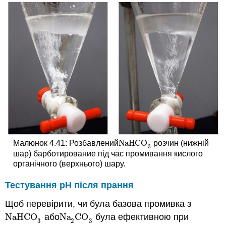
NaHCO
Малюнок 4.41: Розбавлений
розчин (нижній
NaHCO
3
3
шар) барботирование під час промивання кислого
органічного (верхнього) шару.
Тестування рН після прання
Щоб перевірити, чи була базова промивка з
NaHCO
або
Na
CO
була ефективною при
NaHCO
3
Na
2
CO
3
3
2
3