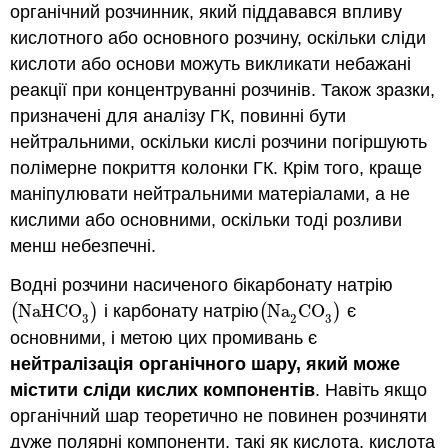
органічний розчинник, який піддавався впливу
кислотного або основного розчину, оскільки сліди
кислоти або основи можуть викликати небажані
реакції при концентруванні розчинів. Також зразки,
призначені для аналізу ГК, повинні бути
нейтральними, оскільки кислі розчини погіршують
полімерне покриття колонки ГК. Крім того, краще
маніпулювати нейтральними матеріалами, а не
кислими або основними, оскільки тоді розливи
менш небезпечні.
Водні розчини насиченого бікарбонату натрію
(
NaHCO
)
і карбонату натрію
(
Na
CO
)
є
(
NaHCO
3
)
(
Na
2
CO
3
)
3
2
3
основними, і метою цих промивань є
нейтралізація органічного шару, який може
містити сліди кислих компонентів
. Навіть якщо
органічний шар теоретично не повинен розчиняти
дуже полярні компоненти, такі як кислота, кислота