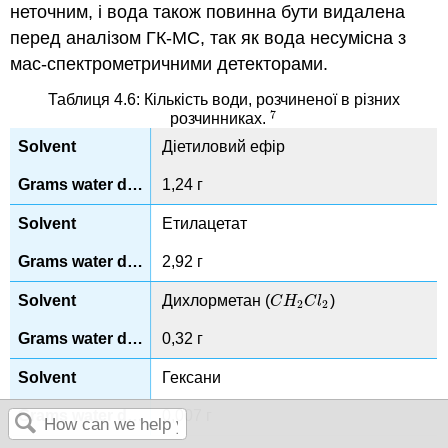
неточним, і вода також повинна бути видалена
перед аналізом ГК-МС, так як вода несумісна з
мас-спектрометричними детекторами.
Таблиця 4.6: Кількість води, розчиненої в різних
7
розчинниках.
7
Діетиловий ефір
1,24 г
Етилацетат
2,92 г
Дихлорметан (
)
C
H
2
C
l
2
C
H
C
l
2
2
0,32 г
Гексани
0,007 г