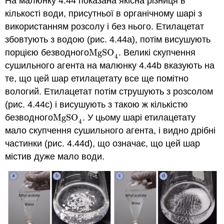
На малюнку 4.44 показана якісна різниця в
кількості води, присутньої в органічному шарі з
використанням розсолу і без нього. Етилацетат
збовтують з водою (рис. 4.44а), потім висушують
порцією безводного
MgSO
. Великі скупчення
MgSO
4
4
сушильного агента на малюнку 4.44b вказують на
те, що цей шар етилацетату все ще помітно
вологий. Етилацетат потім струшують з розсолом
(рис. 4.44с) і висушують з такою ж кількістю
безводного
MgSO
. У цьому шарі етилацетату
MgSO
4
4
мало скупчення сушильного агента, і видно дрібні
частинки (рис. 4.44d), що означає, що цей шар
містив дуже мало води.