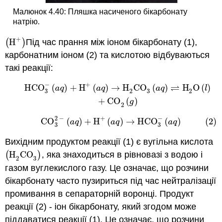
Малюнок 4.40: Пляшка насиченого бікарбонату
натрію.
+
(
H
)
Під час прання між іоном бікарбонату (1),
(
H
+
)
карбонатним іоном (2) та кислотою відбуваються
такі реакції:
−
+
⇌
HCO
(
)
+
H
(
)
→
H
CO
(
)
H
O
(
)
(1)
HCO
3
−
(
a
q
)
+
H
+
(
a
q
)
→
H
2
CO
3
(
a
q
)
⇌
H
2
O
(
l
)
+
CO
2
(
g
a
q
a
q
a
q
l
3
2
3
2
+
CO
(
)
g
2
2
−
−
+
(2)
CO
3
2
−
(
a
q
)
+
H
+
(
a
q
)
→
HCO
3
−
(
a
q
)
CO
(
)
+
H
(
)
→
HCO
(
)
(2)
a
q
a
q
a
q
3
3
Вихідним продуктом реакції (1) є вугільна кислота
(
H
CO
)
, яка знаходиться в рівновазі з водою і
(
H
2
CO
3
)
2
3
газом вуглекислого газу. Це означає, що розчини
бікарбонату часто пузириться під час нейтралізації
промивання в сепараторній воронці. Продукт
реакції (2) - іон бікарбонату, який згодом може
піддаватися реакції (1). Це означає, що розчини