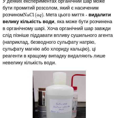
У деяких експериментах органічний шар може
бути промитий розсолом, який є насиченим
розчином
NaCl
(
)
. Мета цього миття -
видалити
NaCl
(
a
q
)
a
q
велику кількість води
, яка може бути розчинена
в органічному шарі. Хоча органічний шар завжди
слід пізніше піддавати впливу сушильного агента
(наприклад, безводного сульфату натрію,
сульфату магнію або хлориду кальцію), ці
реагенти в кращому випадку видаляють лише
невелику кількість води.