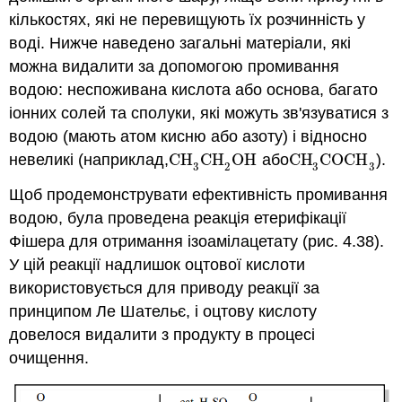
кількостях, які не перевищують їх розчинність у
воді. Нижче наведено загальні матеріали, які
можна видалити за допомогою промивання
водою: неспоживана кислота або основа, багато
іонних солей та сполуки, які можуть зв'язуватися з
водою (мають атом кисню або азоту) і відносно
невеликі (наприклад,
CH
CH
OH
або
CH
COCH
).
CH
3
CH
2
OH
CH
3
COCH
3
3
2
3
3
Щоб продемонструвати ефективність промивання
водою, була проведена реакція етерифікації
Фішера для отримання ізоамілацетату (рис. 4.38).
У цій реакції надлишок оцтової кислоти
використовується для приводу реакції за
принципом Ле Шательє, і оцтову кислоту
довелося видалити з продукту в процесі
очищення.