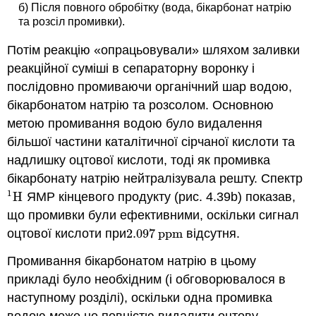
б) Після повного обробітку (вода, бікарбонат натрію
та розсіл промивки).
Потім реакцію «опрацьовували» шляхом заливки
реакційної суміші в сепараторну воронку і
послідовно промиваючи органічний шар водою,
бікарбонатом натрію та розсолом. Основною
метою промивання водою було видалення
більшої частини каталітичної сірчаної кислоти та
надлишку оцтової кислоти, тоді як промивка
бікарбонату натрію нейтралізувала решту. Спектр
1
H
ЯМР кінцевого продукту (рис. 4.39b) показав,
H
1
що промивки були ефективними, оскільки сигнал
оцтової кислоти при
2.097
ppm
відсутня.
2.097
ppm
Промивання бікарбонатом натрію в цьому
прикладі було необхідним (і обговорювалося в
наступному розділі), оскільки одна промивка