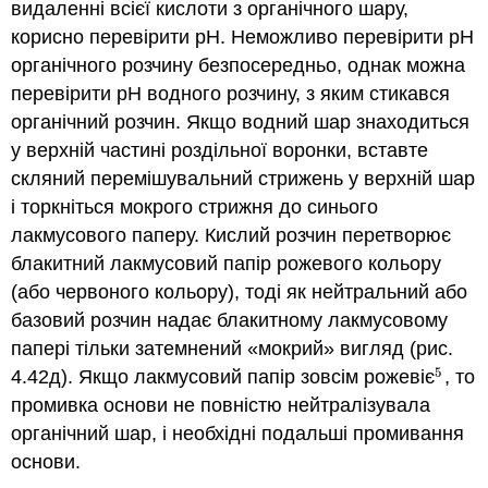
видаленні всієї кислоти з органічного шару,
корисно перевірити рН. Неможливо перевірити рН
органічного розчину безпосередньо, однак можна
перевірити рН водного розчину, з яким стикався
органічний розчин. Якщо водний шар знаходиться
у верхній частині роздільної воронки, вставте
скляний перемішувальний стрижень у верхній шар
і торкніться мокрого стрижня до синього
лакмусового паперу. Кислий розчин перетворює
блакитний лакмусовий папір рожевого кольору
(або червоного кольору), тоді як нейтральний або
базовий розчин надає блакитному лакмусовому
папері тільки затемнений «мокрий» вигляд (рис.
5
4.42д). Якщо лакмусовий папір зовсім рожевіє
, то
5
промивка основи не повністю нейтралізувала
органічний шар, і необхідні подальші промивання
основи.