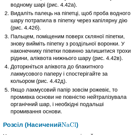
водному шарі (рис. 4.42а).
Видаліть палець на піпетці, щоб проба водного
шару потрапила в піпетку через капілярну дію
(рис. 4.42б).
Пальцем, поміщеним поверх скляної піпетки,
знову вийміть піпетку з роздільної воронки. У
наконечнику піпетки повинно залишитися трохи
рідини, аліквота нижнього шару (рис. 4.42в).
Доторкніться аліквота до блакитного
лакмусового паперу і спостерігайте за
кольором (рис. 4.42д).
Якщо лакмусовий папір зовсім рожевіє, то
промивка основи не повністю нейтралізувала
органічний шар, і необхідні подальші
промивання основи.
Розсіл (Насичений
NaCl
)
NaCl