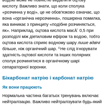
водою може не повністю видалити оцтову
кислоту. Важливо знати, що коли сполука
«розчинна у воді», це не обов'язково означає, що
вона «органічна нерозчинна», поширена помилка,
яка виникає з принципу «подібне розчиняється,
як». Наприклад, оцтова кислота має
0,5 при
K
K
розподілі між діетиловим ефіром та водою, тобто
оцтова кислота сприяє водному шару
лише вдвічі
4
більше
, ніж органічний шар.
Не слід ігнорувати
4
здатність оцтової кислоти та інших полярних
сполук розчинятися в органічному шарі
сепараторної воронки.
Бікарбонат натрію і карбонат натрію
Як вони працюють
Нормальна частина багатьох тренувань включає
нейтралізацію. Важливо нейтралізувати будь-який