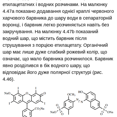
етилацетатних і водних розчинами. На малюнку
4.47а показано додавання однієї краплі червоного
харчового барвника до шару води в сепараторній
воронці, і барвник легко розчиняється навіть без
закручування. На малюнку 4.47b показаний
водний шар, що містить барвник після
струшування з порцією етилацетату. Органічний
шар має лише дуже слабкий рожевий колір, що
означає, що мало барвника розчинилося. Барвник
явно розділився в бік водного шару, що
відповідає його дуже полярної структурі (рис.
4.46).