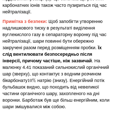
карбонатних іонів також часто пузириться під час
нейтралізації.
Примітка з безпеки:
Щоб запобігти утворенню
надлишкового тиску в результаті виділення
вуглекислого газу в сепараторну воронку під час
нейтралізації, шари повинні бути обережно
закручені разом перед розміщенням пробки.
Їх
слід вентилювати безпосередньо після
інверсії, причому частіше, ніж зазвичай
. На
малюнку 4.41 показаний сильнокислий органічний
шар (зверху), що контактує з водним розчином
бікарбонату
10
%
натрію (знизу). Енергійний потік
10
%
бульбашок видно, що походить від невеликої
частини органічного шару, захопленого на дні
воронки. Барботаж був ще більш енергійним, коли
шари змішувалися між собою.