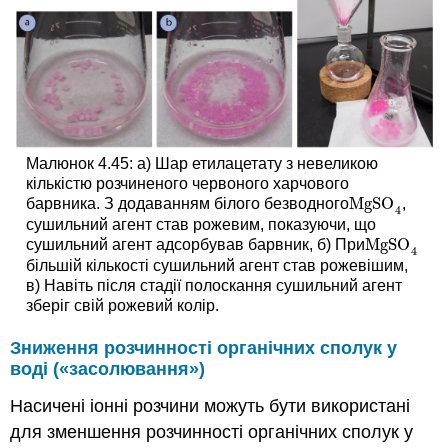
Малюнок 4.45: а) Шар етилацетату з невеликою
кількістю розчиненого червоного харчового
MgSO
барвника. З додаванням білого безводного
,
MgSO
4
4
сушильний агент став рожевим, показуючи, що
MgSO
сушильний агент адсорбував барвник, б) При
MgSO
4
4
більшій кількості сушильний агент став рожевішим,
в) Навіть після стадії полоскання сушильний агент
зберіг свій рожевий колір.
Зниження розчинності органічних сполук у
воді («засолювання»)
Насичені іонні розчини можуть бути використані
для зменшення розчинності органічних сполук у