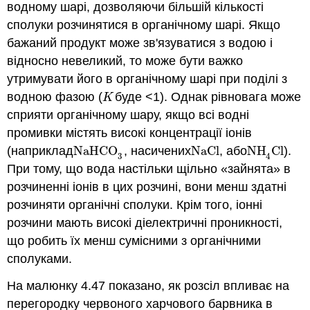
водному шарі, дозволяючи більшій кількості
сполуки розчинятися в органічному шарі. Якщо
бажаний продукт може зв'язуватися з водою і
відносно невеликий, то може бути важко
утримувати його в органічному шарі при поділі з
водною фазою (
буде <1). Однак рівновага може
K
K
сприяти органічному шару, якщо всі водні
промивки містять високі концентрації іонів
(наприклад
NaHCO
, насичених
NaCl
, або
NH
Cl
).
NaHCO
3
NaCl
NH
4
Cl
3
4
При тому, що вода настільки щільно «зайнята» в
розчиненні іонів в цих розчині, вони менш здатні
розчиняти органічні сполуки. Крім того, іонні
розчини мають високі діелектричні проникності,
що робить їх менш сумісними з органічними
сполуками.
На малюнку 4.47 показано, як розсіл впливає на
перегородку червоного харчового барвника в