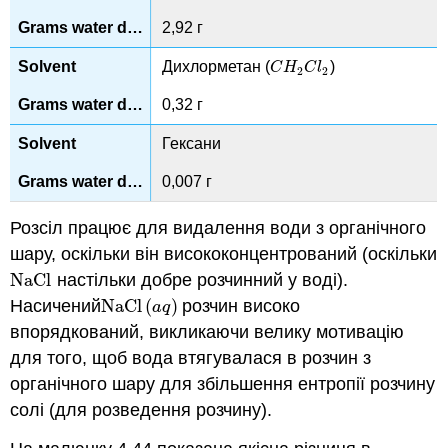
2,92 г
Дихлорметан (
)
C
H
2
C
l
2
C
H
C
l
2
2
0,32 г
Гексани
0,007 г
Розсіл працює для видалення води з органічного
шару, оскільки він висококонцентрований (оскільки
NaCl
настільки добре розчинний у воді).
NaCl
Насичений
NaCl
(
)
розчин високо
NaCl
(
a
q
)
a
q
впорядкований, викликаючи велику мотивацію
для того, щоб вода втягувалася в розчин з
органічного шару для збільшення ентропії розчину
солі (для розведення розчину).