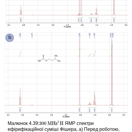
1
300
MHz
H
Малюнок 4.39:
ЯМР спектри
300
MHz
H
1
ефірифікаційної суміші Фішера, а) Перед роботою,