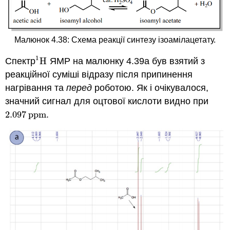
Малюнок 4.38: Схема реакції синтезу ізоамілацетату.
1
Спектр
H
ЯМР на малюнку 4.39а був взятий з
H
1
реакційної суміші відразу після припинення
нагрівання та
перед
роботою. Як і очікувалося,
значний сигнал для оцтової кислоти видно при
2.097
ppm
.
2.097
ppm