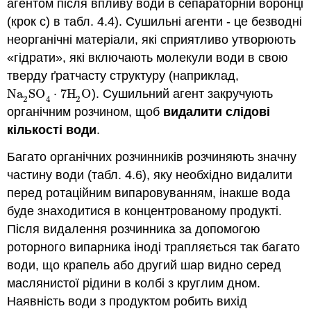
агентом після впливу води в сепараторній воронці
(крок с) в табл. 4.4). Сушильні агенти - це безводні
неорганічні матеріали, які сприятливо утворюють
«гідрати», які включають молекули води в свою
тверду ґратчасту структуру (наприклад,
Na
SO
⋅
7
H
O
). Сушильний агент закручують
Na
2
SO
4
⋅
7
H
2
O
2
2
4
органічним розчином, щоб
видалити слідові
кількості води
.
Багато органічних розчинників розчиняють значну
частину води (табл. 4.6), яку необхідно видалити
перед ротаційним випаровуванням, інакше вода
буде знаходитися в концентрованому продукті.
Після видалення розчинника за допомогою
роторного випарника іноді трапляється так багато
води, що крапель або другий шар видно серед
маслянистої рідини в колбі з круглим дном.
Наявність води з продуктом робить вихід