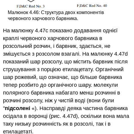
Малюнок 4.46: Структура двох компонентів
червоного харчового барвника.
На малюнку 4.47c показано додавання однієї
краплі червоного харчового барвника в
розсольний розчин, і барвник, здається, не
змішується з розсолом взагалі. На малюнку 4.47d
показаний шар розсолу, що містить барвник після
струшування з порцією етилацетату. Органічний
шар рожевий, що означає, що більше барвника
тепер розбито до органічного шару. молекули
полярного барвника набагато менш розчинні в
розчині розсолу, ніж у чистій воді (вони були
"
підсолені
«). Насправді деяка частина барвника
осідала в воронці (рис. 4.47d), оскільки вона мала
таку низьку розчинність як в розсолі, так і в
етилацетаті.