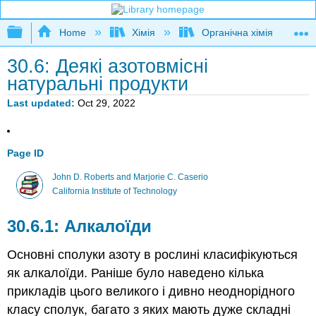
Expand/collapse global hierarchy
Home
Хімія
Органічна хімія
30.6: Деякі азотовмісні
натуральні продукти
Last updated
Oct 29, 2022
Page ID
John D. Roberts and Marjorie C. Caserio
California Institute of Technology
Алкалоїди
Основні сполуки азоту в рослині класифікуються
як алкалоїди. Раніше було наведено кілька
прикладів цього великого і дивно неоднорідного
класу сполук, багато з яких мають дуже складні