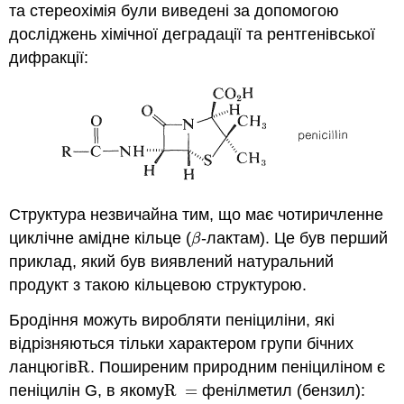
та стереохімія були виведені за допомогою
досліджень хімічної деградації та рентгенівської
дифракції:
Структура незвичайна тим, що має чотиричленне
циклічне амідне кільце (
-лактам). Це був перший
β
β
приклад, який був виявлений натуральний
продукт з такою кільцевою структурою.
Бродіння можуть виробляти пеніциліни, які
відрізняються тільки характером групи бічних
ланцюгів
R
. Поширеним природним пеніциліном є
R
пеніцилін G, в якому
R
=
фенілметил (бензил):
R
=