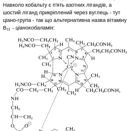
Навколо кобальту є п'ять азотних лігандів, а
шостий ліганд прикріплений через вуглець - тут
ціано-група - так що альтернативна назва вітаміну
В
-
ціанокобаламін
:
12
12