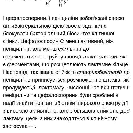
І цефалоспорини, і пеніциліни зобов'язані своєю
антибактеріальною дією своєю здатністю
блокувати бактеріальний біосинтез клітинної
стінки. Цефалоспорин С менш активний, ніж
пеніциліни, але менш схильний до
ферментативного руйнування
-лактамазами, які
β
β
є ферментами, що розщеплюють лактамне кільце.
Насправді так звана стійкість
стафілобактерій
до
пеніцилінів приписується розмноженню штамів, які
продукують
-лактамазу. Численні напівсинтетичні
β
β
пеніциліни та цефалоспорини були зроблені в
надії знайти нові антибіотики широкого спектру дії
з високою активністю, але з більшою стійкістю до
β
β
лактаму. Деякі з них знаходяться в клінічному
застосуванні.