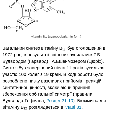
Загальний синтез вітаміну В
був оголошений в
12
12
1972 році в результаті спільних зусиль між Р.Б.
Вудвордом (Гарвард) і А.Ешенмозером (Цюріх).
Синтез був завершений після 11 років зусиль за
участю 100 колег з 19 країн. В ході роботи було
розроблено низку важливих прийомів і реакцій
синтетичної цінності, включаючи принцип
збереження орбітальної симетрії (правила
Вудворда-Гофмана,
Розділ 21-10
). Біохімічна дія
вітаміну В
розглядається в
главі 31
.
12
12