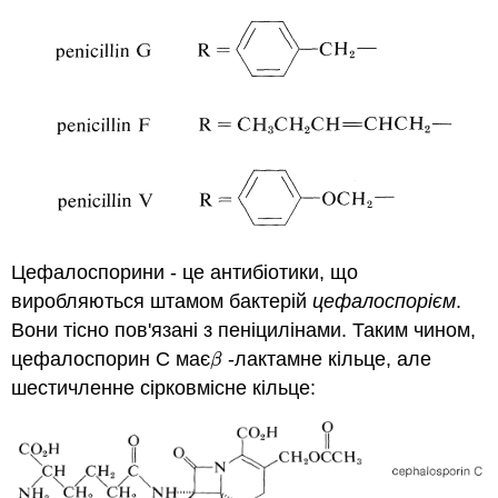
Цефалоспорини - це антибіотики, що
виробляються штамом бактерій
цефалоспорієм
.
Вони тісно пов'язані з пеніцилінами. Таким чином,
цефалоспорин С має
-лактамне кільце, але
β
β
шестичленне сірковмісне кільце: