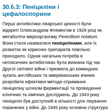
Пеніциліни і
цефалоспорини
Перші антибіотики лікарської цінності були
відкриті Олександром Флемінгом в 1929 році як
метаболіти мікроорганізму
Penicillium notatum
.
Вони стали називатися
пеніцилінами
, але їх
розвиток як корисних препаратів повільно
приходило. Однак нагальна потреба в
нетоксичних антибіотиках була визнана під час
Другої світової війни і призвела до командних
зусиль англійських та американських вчених
розробити ефективні методи отримання
пеніциліну шляхом ферментації та проведення
клінічних та хімічних досліджень. До 1943 року
пеніцилін був доступний в кількості для лікування
поранених у війні. До 1945 року основна структура