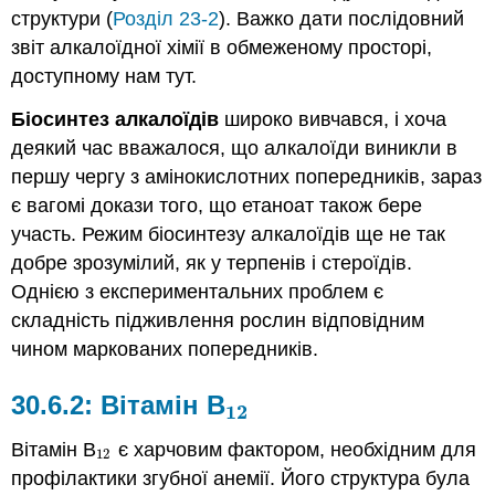
структури (
Розділ 23-2
). Важко дати послідовний
звіт алкалоїдної хімії в обмеженому просторі,
доступному нам тут.
Біосинтез алкалоїдів
широко вивчався, і хоча
деякий час вважалося, що алкалоїди виникли в
першу чергу з амінокислотних попередників, зараз
є вагомі докази того, що етаноат також бере
участь. Режим біосинтезу алкалоїдів ще не так
добре зрозумілий, як у терпенів і стероїдів.
Однією з експериментальних проблем є
складність підживлення рослин відповідним
чином маркованих попередників.
Вітамін В
12
12
Вітамін В
є харчовим фактором, необхідним для
12
12
профілактики згубної анемії. Його структура була