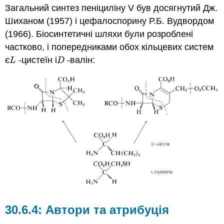
Загальний синтез пеніциліну V був досягнутий Дж.
Шиханом (1957) і цефалоспорину Р.Б. Вудвордом
(1966). Біосинтетичні шляхи були розроблені
частково, і попередниками обох кільцевих систем
є
-цистеїн і
-валін:
L
D
L
D
Автори та атрибуція