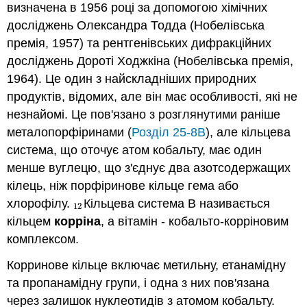
визначена в 1956 році за допомогою хімічних
досліджень Олександра Тодда (Нобелівська
премія, 1957) та рентгенівських дифракційних
досліджень Дороті Ходжкіна (Нобелівська премія,
1964). Це один з найскладніших природних
продуктів, відомих, але він має особливості, які не
незнайомі. Це пов'язано з розглянутими раніше
металопорфіринами (
Розділ 25-8B
), але кільцева
система, що оточує атом кобальту, має один
менше вуглецю, що з'єднує два азотсодержащих
кілець, ніж порфіринове кільце гема або
хлорофілу.
Кільцева система В називається
12
12
кільцем
корріна
, а вітамін - кобальто-корріновим
комплексом.
Корринове кільце включає метильну, етанамідну
та пропанамідну групи, і одна з них пов'язана
через залишок нуклеотидів з атомом кобальту.