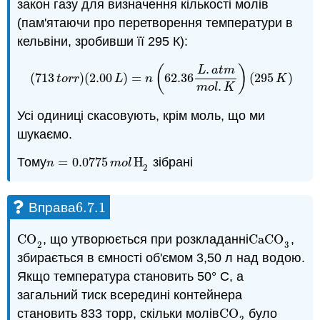
закон газу для визначення кількості молів
(пам'ятаючи про перетворення температури в
кельвіни, зробивши її 295 К):
.
(
)
L
a
t
m
(
713
)
(
2.00
)
=
62.36
(
295
)
(
713
t
o
r
r
)
(
2.00
L
)
=
n
(
62.36
L
.
a
t
m
m
o
l
.
K
)
(
295
K
)
t
o
r
r
L
n
K
.
m
o
l
K
Усі одиниці скасовують, крім моль, що ми
шукаємо.
Тому
=
0.0775
H
зібрані
n
=
0.0775
m
o
l
H
2
n
m
o
l
2
6.7.
1
Вправа
6.7.
1
CO
, що утворюється при розкладанні
CaCO
,
CO
2
CaCO
3
2
3
збирається в ємності об'ємом 3,50 л над водою.
Якщо температура становить 50° C, а
загальний тиск всередині контейнера
становить 833 торр, скільки молів
CO
було
CO
2
2