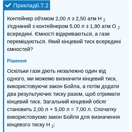
6.7.
2
Приклад
6.7.
2
Контейнер об'ємом 2,00 л з 2,50 атм Н
2
з'єднаний з контейнером 5,00 л з 1,90 атм O
2
всередині. Ємності відкриваються, а гази
перемішуються. Який кінцевий тиск всередині
ємностей?
Рішення
Оскільки гази діють незалежно один від
одного, ми можемо визначити кінцевий тиск,
використовуючи закон Бойла, а потім додати
два результуючих тиску разом, щоб отримати
кінцевий тиск. Загальний кінцевий обсяг
становить 2,00 л + 5,00 л = 7,00 л. Спочатку
використовуємо закон Бойля для визначення
кінцевого тиску Н
:
2