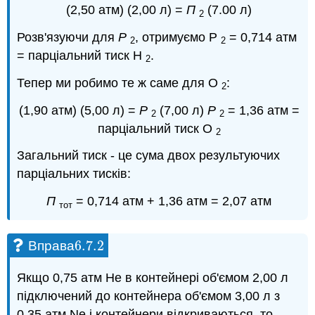
(2,50 атм) (2,00 л) =
П
(7.00 л)
2
Розв'язуючи для
Р
, отримуємо Р
= 0,714 атм
2
2
= парціальний тиск Н
.
2
Тепер ми робимо те ж саме для O
:
2
(1,90 атм) (5,00 л) =
Р
(7,00 л)
Р
= 1,36 атм =
2
2
парціальний тиск О
2
Загальний тиск - це сума двох результуючих
парціальних тисків:
П
= 0,714 атм + 1,36 атм = 2,07 атм
тот
6.7.
2
Вправа
6.7.
2
Якщо 0,75 атм He в контейнері об'ємом 2,00 л
підключений до контейнера об'ємом 3,00 л з
0,35 атм Ne і контейнери відкриваються, то