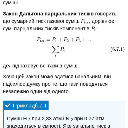
суміші.
Закон Дальтона парціальних тисків
говорить,
що сумарний тиск газової суміші
, дорівнює
P
t
o
t
P
t
o
t
сумі парціальних тисків компонентів,
:
P
i
P
i
=
+
+
+
.
.
.
P
t
o
t
=
P
1
+
P
2
+
P
3
+
.
.
.
(6.7.1)
=
∑
i
P
i
P
P
P
P
1
2
3
t
o
t
∑
=
(6.7.1)
P
i
i
де
підраховує всі гази в суміші.
i
i
Хоча цей закон може здатися банальним, він
підсилює думку про те, що гази поводяться
незалежно один від одного.
6.7.
1
Приклад
6.7.
1
Суміш Н
при 2,33 атм і N
при 0,77 атм
2
2
знаходиться в ємності. Яке загальне тиск в