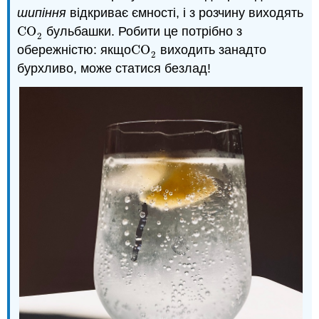
шипіння
відкриває ємності, і з розчину виходять
CO
бульбашки. Робити це потрібно з
CO
2
2
обережністю: якщо
CO
виходить занадто
CO
2
2
бурхливо, може статися безлад!