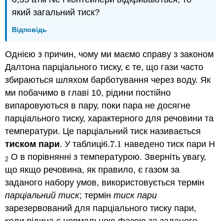
який загальний тиск?
Відповідь
Однією з причин, чому ми маємо справу з законом
Далтона парціального тиску, є те, що гази часто
збираються шляхом барботування через воду. Як
ми побачимо в главі 10, рідини постійно
випаровуються в пару, поки пара не досягне
парціального тиску, характерного для речовини та
температури. Це парціальний тиск називається
тиском пари
. У таблиці
6.7.
1
наведено тиск пари H
6.7.
1
O в порівнянні з температурою. Зверніть увагу,
2
що якщо речовина, як правило, є газом за
заданого набору умов, використовується термін
парціальний тиск
; термін
тиск пари
зарезервований для парціального тиску пари,