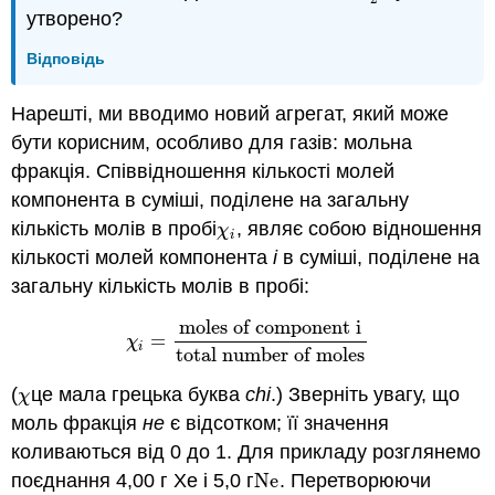
утворено?
Відповідь
Нарешті, ми вводимо новий агрегат, який може
бути корисним, особливо для газів: мольна
фракція. Співвідношення кількості молей
компонента в суміші, поділене на загальну
кількість молів в пробі
, являє собою відношення
χ
i
χ
i
кількості молей компонента
i
в суміші, поділене на
загальну кількість молів в пробі:
moles of component i
=
χ
i
=
moles of component i
total number of 
χ
i
total number of moles
(
це мала грецька буква
chi
.) Зверніть увагу, що
χ
χ
моль фракція
не
є відсотком; її значення
коливаються від 0 до 1. Для прикладу розглянемо
поєднання 4,00 г Хе і 5,0 г
Ne
. Перетворюючи
Ne