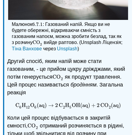
6.7.
1
Малюнок
: Газований напій. Якщо ви не
6.7.
1
будете обережні, відкриваючи ємність з
газованим напоєм, можна зробити безлад, так як
CO
з розчину
вийде раптово. (Unsplash Ліцензія;
CO
2
2
Тіна Ванхове
через
Unsplash
)
Другий спосіб, яким напій може стати
газованим, - це прийом цукру дріжджами, який
потім генерується
CO
як продукт травлення.
CO
2
2
Цей процес називається
бродінням
. Загальна
реакція
C
H
O
(
aq
)
→
2
C
H
OH
(
aq
)
+
2
CO
(
aq
)
C
6
H
12
O
6
(
aq
)
→
2
C
2
H
5
OH
(
aq
)
+
2
CO
2
(
aq
)
6
12
6
2
5
2
Коли цей процес відбувається в закритій
ємності,
CO
отриманий розчиняється в рідині,
CO
2
2
тільки щоб звільнитися від розчину при