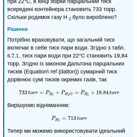
при 22°C, в кінці збірки парціальний тиск
всередині контейнера становить 733 торр.
Скільки родимок газу Н
було вироблено?
2
Рішення
Потрібно враховувати, що загальний тиск
включає в себе тиск пари води. Згідно з табл.
6.7.
1
, тиск пари води при 22°C становить 19,84
6.7.
1
торр. Згідно із законом Дальтона парціальних
тисків (Equation\ ref {dalton}) сумарний тиск
дорівнює сумі тисків окремих газів, так
733
=
+
=
+
19.84
733
t
o
r
r
=
P
H
2
+
P
H
2
O
=
P
H
2
+
19.84
t
o
r
r
t
o
r
r
P
P
P
t
o
r
r
H
H
H
O
2
2
2
Вирішуємо відніманням:
=
713
P
H
2
=
713
t
o
r
r
P
t
o
r
r
H
2
Тепер ми можемо використовувати ідеальний