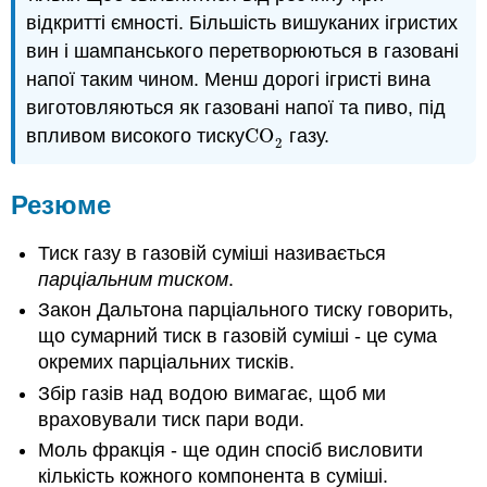
відкритті ємності. Більшість вишуканих ігристих
вин і шампанського перетворюються в газовані
напої таким чином. Менш дорогі ігристі вина
виготовляються як газовані напої та пиво, під
впливом високого тиску
CO
газу.
CO
2
2
Резюме
Тиск газу в газовій суміші називається
парціальним тиском
.
Закон Дальтона парціального тиску говорить,
що сумарний тиск в газовій суміші - це сума
окремих парціальних тисків.
Збір газів над водою вимагає, щоб ми
враховували тиск пари води.
Моль фракція - ще один спосіб висловити
кількість кожного компонента в суміші.