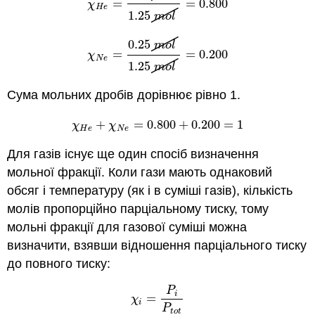
=
=
0.800
χ
H
e
=
1.00
m
o
l
1.25
m
o
l
=
0.800
χ
H
e
1.25
m
o
l
0.25
m
o
l
=
=
0.200
χ
N
e
=
0.25
m
o
l
1.25
m
o
l
=
0.200
χ
N
e
1.25
m
o
l
Сума мольних дробів дорівнює рівно 1.
+
=
0.800
+
0.200
=
1
χ
H
e
+
χ
N
e
=
0.800
+
0.200
=
1
χ
χ
H
e
N
e
Для газів існує ще один спосіб визначення
мольної фракції. Коли гази мають однаковий
обсяг і температуру (як і в суміші газів), кількість
молів пропорційно парціальному тиску, тому
мольні фракції для газової суміші можна
визначити, взявши відношення парціального тиску
до повного тиску:
P
i
=
χ
i
=
P
i
P
t
o
t
χ
i
P
t
o
t