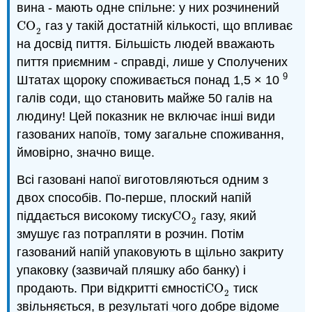
вина - мають одне спільне: у них розчинений
CO
газ у такій достатній кількості, що впливає
CO
2
2
на досвід пиття. Більшість людей вважають
пиття приємним - справді, лише у Сполучених
9
Штатах щороку споживається понад 1,5 × 10
галів соди, що становить майже 50 галів на
людину! Цей показник не включає інші види
газованих напоїв, тому загальне споживання,
ймовірно, значно вище.
Всі газовані напої виготовляються одним з
двох способів. По-перше, плоский напій
піддається високому тиску
CO
газу, який
CO
2
2
змушує газ потрапляти в розчин. Потім
газований напій упаковують в щільно закриту
упаковку (зазвичай пляшку або банку) і
продають. При відкритті ємності
CO
тиск
CO
2
2
звільняється, в результаті чого добре відоме