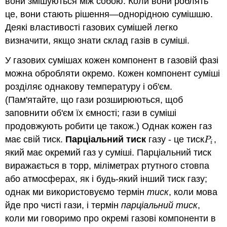
вони змішуються між собою. Коли вони роблять
це, вони стають рішення—однорідною сумішшю.
Деякі властивості газових сумішей легко
визначити, якщо знати склад газів в суміші.
У газових сумішах кожен компонент в газовій фазі
можна обробляти окремо. Кожен компонент суміші
розділяє однакову температуру і об'єм.
(Пам'ятайте, що гази розширюються, щоб
заповнити об'єм їх ємності; гази в суміші
продовжують робити це також.) Однак кожен газ
має свій тиск.
Парціальний тиск
газу - це тиск
,
P
i
P
i
який має окремий газ у суміші. Парціальний тиск
виражається в торр, міліметрах ртутного стовпа
або атмосферах, як і будь-який інший тиск газу;
однак ми використовуємо термін
тиск
, коли мова
йде про чисті гази, і термін
парціальний тиск
,
коли ми говоримо про окремі газові компоненти в