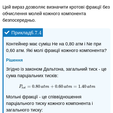
Цей вираз дозволяє визначити кротові фракції без
обчислення молей кожного компонента
безпосередньо.
6.7.
4
Приклад
6.7.
4
Контейнер має суміш He на 0,80 атм і Ne при
0,60 атм. Які молі фракції кожного компонента?
Рішення
Згідно із законом Дальтона, загальний тиск - це
сума парціальних тисків:
=
0.80
+
0.60
=
1.40
P
t
o
t
=
0.80
a
t
m
+
0.60
a
t
m
=
1.40
a
t
m
P
a
t
m
a
t
m
a
t
m
t
o
t
Мольні фракції - це співвідношення
парціального тиску кожного компонента і
загального тиску: