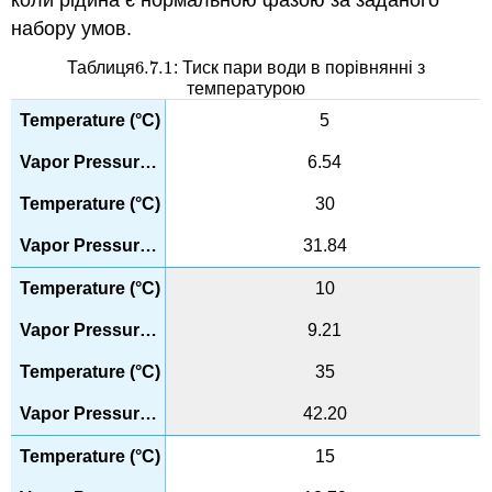
коли рідина є нормальною фазою за заданого
набору умов.
6.7.
1
Таблиця
: Тиск пари води в порівнянні з
6.7.
1
температурою
5
6.54
30
31.84
10
9.21
35
42.20
15