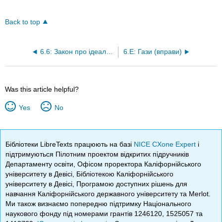
Back to top
6.6: Закон про ідеальний газ та деякі програми
6.E: Гази (вправи)
Was this article helpful?
Yes
No
Бібліотеки LibreTexts працюють на базі
NICE CXone Expert
і
підтримуються Пілотним проектом відкритих підручників
Департаменту освіти, Офісом проректора Каліфорнійського
університету в Девісі, Бібліотекою Каліфорнійського
університету в Девісі, Програмою доступних рішень для
навчання Каліфорнійського державного університету та Merlot.
Ми також визнаємо попередню підтримку Національного
наукового фонду під номерами грантів 1246120, 1525057 та