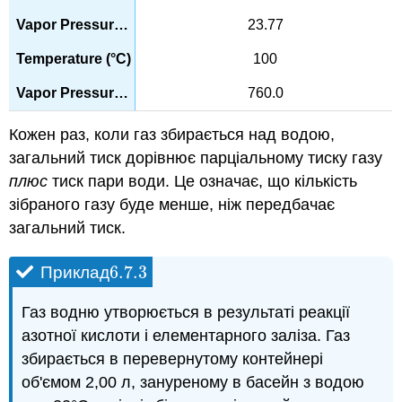
23.77
100
760.0
Кожен раз, коли газ збирається над водою,
загальний тиск дорівнює парціальному тиску газу
плюс
тиск пари води. Це означає, що кількість
зібраного газу буде менше, ніж передбачає
загальний тиск.
6.7.
3
Приклад
6.7.
3
Газ водню утворюється в результаті реакції
азотної кислоти і елементарного заліза. Газ
збирається в перевернутому контейнері
об'ємом 2,00 л, зануреному в басейн з водою