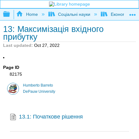
Expand/collapse global hierarchy
Home
Соціальні науки
Економіка
13: Максимізація вхідного
прибутку
Last updated
Oct 27, 2022
Page ID
82175
Humberto Barreto
DePauw University
13.1: Початкове рішення