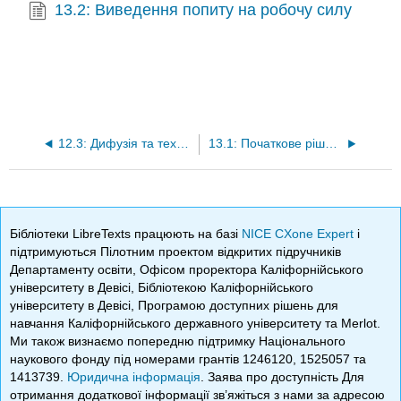
13.2: Виведення попиту на робочу силу
12.3: Дифузія та технічні зміни
13.1: Початкове рішення
Бібліотеки LibreTexts працюють на базі
NICE CXone Expert
і
підтримуються Пілотним проектом відкритих підручників
Департаменту освіти, Офісом проректора Каліфорнійського
університету в Девісі, Бібліотекою Каліфорнійського
університету в Девісі, Програмою доступних рішень для
навчання Каліфорнійського державного університету та Merlot.
Ми також визнаємо попередню підтримку Національного
наукового фонду під номерами грантів 1246120, 1525057 та
1413739.
Юридична інформація
. Заява про доступність Для
отримання додаткової інформації зв’яжіться з нами за адресою