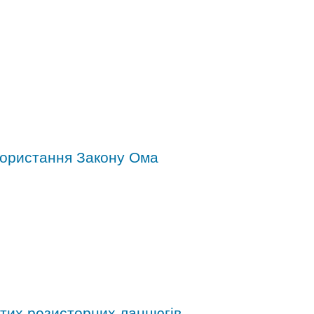
користання Закону Ома
стих резисторних ланцюгів