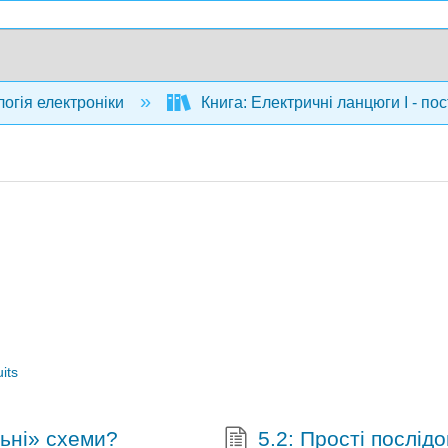
огія електроніки
Книга: Електричні ланцюги I - пос
uits
льні» схеми?
5.2: Прості послід