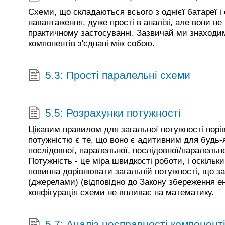
Схеми, що складаються всього з однієї батареї і
навантаження, дуже прості в аналізі, але вони не
практичному застосуванні. Зазвичай ми знаходи
компонентів з'єднані між собою.
5.3: Прості паралельні схеми
5.5: Розрахунки потужності
Цікавим правилом для загальної потужності порі
потужністю є те, що воно є адитивним для будь-я
послідовної, паралельної, послідовної/паралельн
Потужність - це міра швидкості роботи, і оскільк
повинна дорівнювати загальній потужності, що 
(джерелами) (відповідно до Закону збереження ене
конфігурація схеми не впливає на математику.
5.7: Аналіз несправності компонент