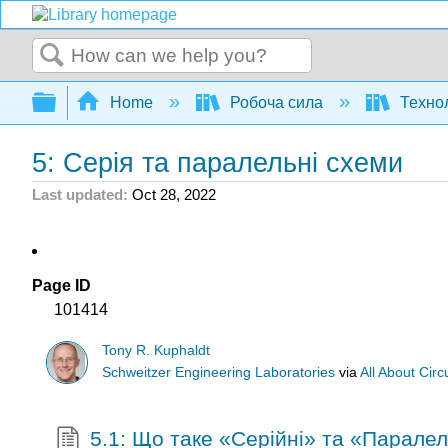
Search
Expand/collapse global hierarchy
Home
Робоча сила
Технол
5: Серія та паралельні схеми
Last updated
Oct 28, 2022
Page ID
101414
Tony R. Kuphaldt
Schweitzer Engineering Laboratories
via
All About Circ
5.1: Що таке «Серійні» та «Парале