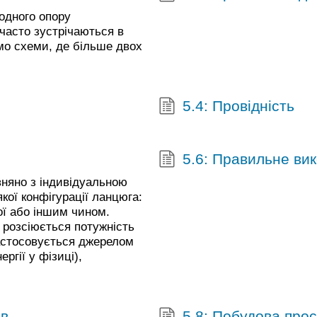
 одного опору
 часто зустрічаються в
мо схеми, де більше двох
5.4: Провідність
5.6: Правильне ви
вняно з індивідуальною
кої конфігурації ланцюга:
ої або іншим чином.
и розсіюється потужність
застосовується джерелом
ргії у фізиці),
ів
5.8: Побудова про