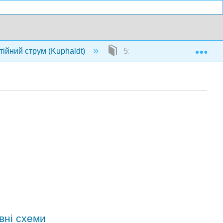
Exp
тійний струм (Kuphaldt)
5: Серія та паралельні сх
овні схеми