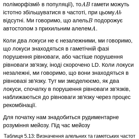
поліморфізмі
в популяції), то
гамети можуть
b
A
B
b
A
B
істотно збільшуватися в частоті, при цьому
A
b
A
b
відсутні. Ми говоримо, що алель
подорожує
B
B
автостопом з прихильним алелем
.
A
A
Коли два локуси не є незалежними, ми говоримо,
що локуси знаходяться в гаметічній фазі
порушення рівноваги, або частіше порушення
рівноваги зв'язку, іноді скорочено LD. Коли локуси
незалежні, ми говоримо, що вони знаходяться в
рівновазі зв'язку. Тут ми змоделюємо, як два
локуси, спочатку в порушення рівноваги зв'язків,
наближаються до рівноваги зв'язку через процес
рекомбінації.
Для початку нам знадобиться рудиментарне
розуміння мейозу. Під час мейозу
Таблиця 5.13: Визначення алельних та гаметських частот