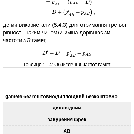
′
=
−
(
−
)
p
p
D
A
B
A
B
′
=
+
(
−
)
,
D
p
p
A
B
A
B
де ми використали (5.4.3) для отримання третьої
рівності.
Таким чином
, зміна дорівнює зміні
D
D
частоти
гамет,
A
B
A
B
′
′
−
=
−
D
′
−
D
=
p
A
B
′
−
p
A
B
D
D
p
p
A
B
A
B
Таблиця 5.14: Обчислення частот гамет.
gamete безкоштовно/диплоїдний безкоштовно
диплоїдний
занурення фрек
AB