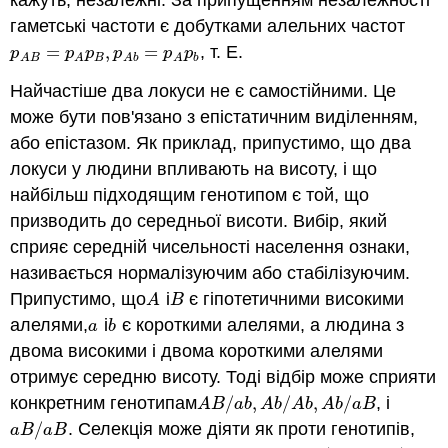
кажуть, незалежні. За припущенням незалежності
гаметські частоти є добутками алельних частот
=
,
=
, т. Е.
p
A
B
=
p
A
p
B
,
p
A
b
=
p
A
p
b
p
p
p
p
p
p
B
b
A
B
A
A
b
A
Найчастіше два локуси не є самостійними. Це
може бути пов'язано з епістатичним виділенням,
або епістазом. Як приклад, припустимо, що два
локуси у людини впливають на висоту, і що
найбільш підходящим генотипом є той, що
призводить до середньої висоти. Вибір, який
сприяє середній чисельності населення ознаки,
називається нормалізуючим або стабілізуючим.
Припустимо, що
і
є гіпотетичними високими
A
B
A
B
алелями,
і
є короткими алелями, а людина з
a
b
a
b
двома високими і двома короткими алелями
отримує середню висоту. Тоді відбір може сприяти
конкретним генотипам
/
,
/
,
/
, і
A
B
/
a
b
,
A
b
/
A
b
,
A
b
/
a
B
A
B
a
b
A
b
A
b
A
b
a
B
/
. Селекція може діяти як проти генотипів,
a
B
/
a
B
a
B
a
B