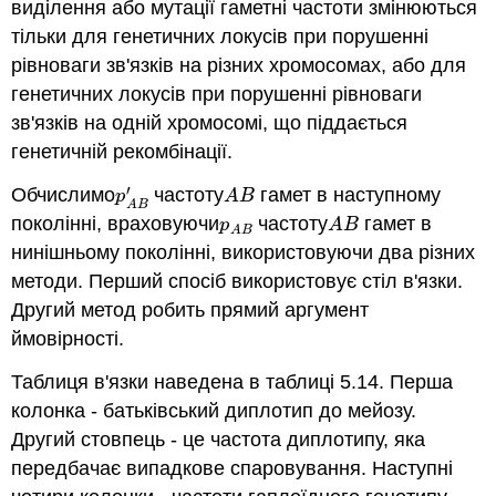
виділення або мутації гаметні частоти змінюються
тільки для генетичних локусів при порушенні
рівноваги зв'язків на різних хромосомах, або для
генетичних локусів при порушенні рівноваги
зв'язків на одній хромосомі, що піддається
генетичній рекомбінації.
′
Обчислимо
частоту
гамет в наступному
p
A
B
′
A
B
p
A
B
A
B
поколінні, враховуючи
частоту
гамет в
p
A
B
A
B
p
A
B
A
B
нинішньому поколінні, використовуючи два різних
методи. Перший спосіб використовує стіл в'язки.
Другий метод робить прямий аргумент
ймовірності.
Таблиця в'язки наведена в таблиці 5.14. Перша
колонка - батьківський диплотип до мейозу.
Другий стовпець - це частота диплотипу, яка
передбачає випадкове спаровування. Наступні