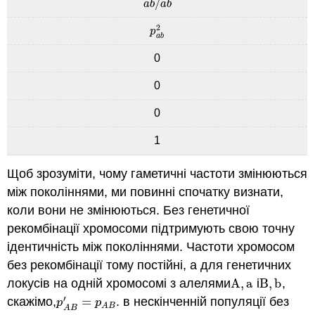
/
a
b
/
a
b
a
b
a
b
2
p
a
b
2
p
a
b
0
0
0
1
Щоб зрозуміти, чому гаметичні частоти змінюються
між поколіннями, ми повинні спочатку визнати,
коли вони не змінюються. Без генетичної
рекомбінації хромосоми підтримують свою точну
ідентичність між поколіннями. Частоти хромосом
без рекомбінації тому постійні, а для генетичних
локусів на одній хромосомі з алелями
A
,
a
і
B
,
b
,
A
,
a
B
,
b
′
скажімо,
=
.
в нескінченній популяції без
p
A
B
′
=
p
A
B
.
p
p
A
B
A
B