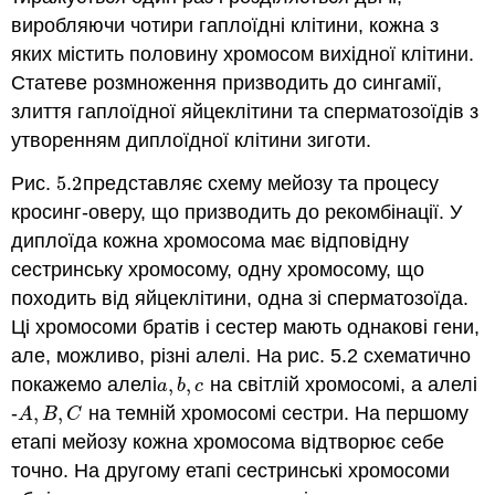
виробляючи чотири гаплоїдні клітини, кожна з
яких містить половину хромосом вихідної клітини.
Статеве розмноження призводить до сингамії,
злиття гаплоїдної яйцеклітини та сперматозоїдів з
утворенням диплоїдної клітини зиготи.
Рис.
5.2
представляє схему мейозу та процесу
5.2
кросинг-оверу, що призводить до рекомбінації. У
диплоїда кожна хромосома має відповідну
сестринську хромосому, одну хромосому, що
походить від яйцеклітини, одна зі сперматозоїда.
Ці хромосоми братів і сестер мають однакові гени,
але, можливо, різні алелі. На рис. 5.2 схематично
покажемо
алелі
,
,
на світлій хромосомі, а алелі
a
,
b
,
c
a
b
c
-
,
,
на темній хромосомі сестри. На першому
A
,
B
,
C
A
B
C
етапі мейозу кожна хромосома відтворює себе
точно. На другому етапі сестринські хромосоми