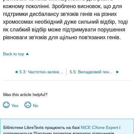
кожному поколінні. Зроблено висновок, що для
підтримки дисбалансу зв'язків генів на різних
хромосомах необхідний дуже сильний відбір, тоді
як слабкий відбір може підтримувати порушення
рівноваги зв'язків для щільно пов'язаних генів.
Back to top
5.3: Частотно-залежний вибір
5.5: Випадковий генетичний дрейф
Was this article helpful?
Yes
No
Бібліотеки LibreTexts працюють на базі
NICE CXone Expert
і
підтримуються Пілотним проектом відкритих підручників