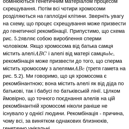
обмінюються генетичним матеріалом процесом
схрещування. Потім всі чотири хромосоми
розділяються на гаплоїдні клітини. Зверніть увагу
на схему, що процес схрещування може призвести
до генетичної рекомбінації. Припустимо, що схема
рис.
5.2
являє собою вироблення сперми
5.2
чоловіком. Якщо хромосома від батька самця
містить алелі
і алелі від матері самця
,
A
B
C
a
b
c
A
B
C
a
b
c
рекомбінація може призвести до того, що сперма
містить хромосому з алелями
(третя гамета на
A
B
c
A
B
c
рис. 5.2). Ми говоримо, що ця хромосома є
рекомбінантною; вона містить алелі як від діда по
батькові, так і бабусі по батьківській лінії. Цілком
ймовірно, що точного поєднання алелів на цій
рекомбінантній хромосомі ніколи раніше не
існувало у однієї людини. Рекомбінація - причина,
чому всі, за винятком однакових близнюків,
генетично унікальні.