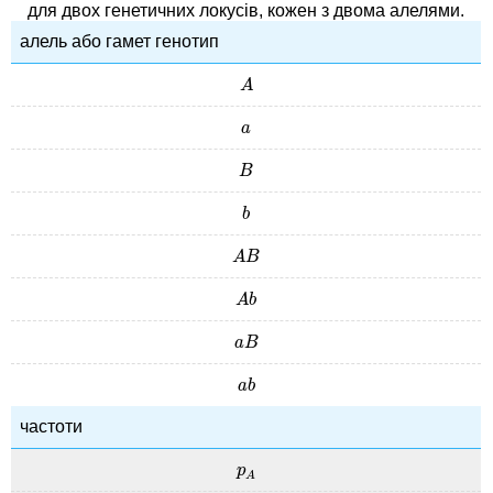
для двох генетичних локусів, кожен з двома алелями.
алель або гамет генотип
A
A
a
a
B
B
b
b
A
B
A
B
A
b
A
b
a
B
a
B
a
b
a
b
частоти
p
A
p
A