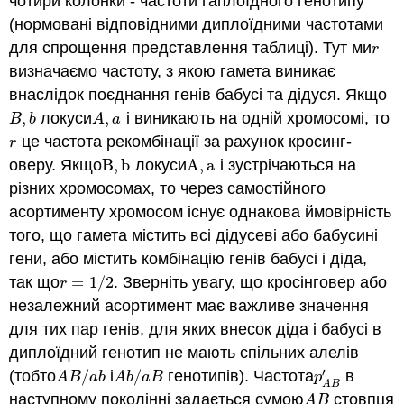
чотири колонки - частоти гаплоїдного генотипу
(нормовані відповідними диплоїдними частотами
для спрощення представлення таблиці). Тут ми
r
r
визначаємо
частоту, з якою гамета виникає
внаслідок поєднання генів бабусі та дідуся. Якщо
,
локуси
,
і виникають на одній хромосомі, то
B
,
b
A
,
a
B
b
A
a
це частота рекомбінації за рахунок кросинг-
r
r
оверу. Якщо
B
,
b
локуси
A
,
a
і зустрічаються на
B
,
b
A
,
a
різних хромосомах, то через самостійного
асортименту хромосом існує однакова ймовірність
того, що гамета містить всі дідусеві або бабусині
гени, або містить комбінацію генів бабусі і діда,
так що
=
1
/
2
. Зверніть увагу, що кросінговер або
r
=
1
/
2
r
незалежний асортимент має важливе значення
для тих пар генів, для яких внесок діда і бабусі в
диплоїдний генотип не мають спільних алелів
′
(тобто
/
і
/
генотипів). Частота
в
A
B
/
a
b
A
b
/
a
B
p
A
B
′
A
B
a
b
A
b
a
B
p
A
B
наступному поколінні задається сумою
стовпця
A
B
A
B