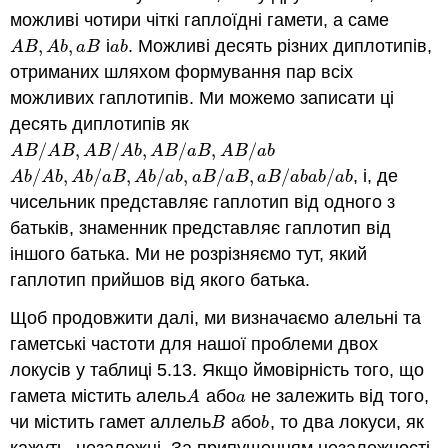
можливі чотири чіткі гаплоїдні гамети, а саме
,
,
і
. Можливі десять різних диплотипів,
A
B
,
A
b
,
a
B
a
b
A
B
A
b
a
B
a
b
отриманих шляхом формування пар всіх
можливих гаплотипів. Ми можемо записати ці
десять диплотипів як
/
,
/
,
/
,
/
A
B
/
A
B
,
A
B
/
A
b
,
A
B
/
a
B
,
A
B
/
a
b
A
B
A
B
A
B
A
b
A
B
a
B
A
B
a
b
/
,
/
,
/
,
/
,
/
/
, і, де
A
b
/
A
b
,
A
b
/
a
B
,
A
b
/
a
b
,
a
B
/
a
B
,
a
B
/
a
b
a
b
/
a
b
A
b
A
b
A
b
a
B
A
b
a
b
a
B
a
B
a
B
a
b
a
b
a
b
чисельник представляє гаплотип від одного з
батьків, знаменник представляє гаплотип від
іншого батька. Ми не розрізняємо тут, який
гаплотип прийшов від якого батька.
Щоб продовжити далі, ми визначаємо алельні та
гаметські частоти для нашої проблеми двох
локусів у таблиці 5.13. Якщо ймовірність того, що
гамета містить алель
або
не залежить від того,
A
a
A
a
чи містить гамет аллель
або
, то два локуси, як
B
b
B
b