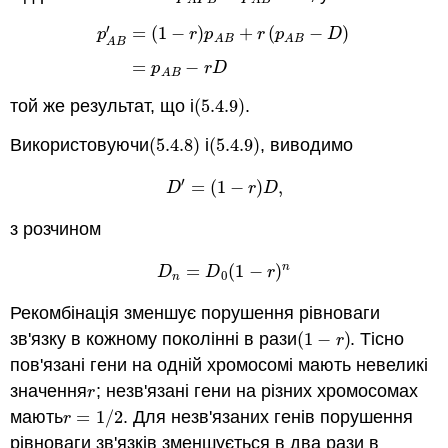
B
A
A
B
′
=
(
1
−
)
+
(
−
)
p
r
p
r
p
D
A
B
A
B
A
B
p
A
B
′
=
(
1
−
r
)
p
A
B
+
r
(
p
A
B
−
D
)
=
p
A
B
−
r
D
=
−
p
r
D
A
B
той же результат, що і
(
5.4.9
)
.
(
5.4.9
)
Використовуючи
(
5.4.8
)
і
(
5.4.9
)
, виводимо
(
5.4.8
)
(
5.4.9
)
′
=
(
1
−
)
,
D
′
=
(
1
−
r
)
D
,
D
r
D
з розчином
n
=
(
1
−
)
D
n
=
D
0
(
1
−
r
)
n
D
D
r
0
n
Рекомбінація зменшує порушення рівноваги
зв'язку в кожному поколінні в рази
(
1
−
)
. Тісно
(
1
−
r
)
r
пов'язані гени на одній хромосомі мають невеликі
значення
; незв'язані гени на різних хромосомах
r
r
мають
=
1
/
2
. Для незв'язаних генів порушення
r
=
1
/
2
r
рівноваги зв'язків зменшується в два рази в