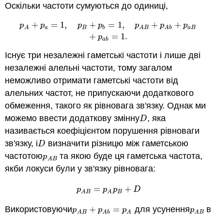
Оскільки частоти сумуються до одиниці,
+
=
1
,
+
=
1
,
+
+
p
A
+
p
a
=
1
,
p
B
+
p
b
=
1
,
p
A
B
+
p
A
b
+
p
a
B
+
p
a
b
=
1
.
p
p
p
p
p
p
p
a
B
b
a
B
A
A
B
A
b
+
=
1
.
p
a
b
Існує три незалежні гаметські частоти і лише дві
незалежні алельні частоти, тому загалом
неможливо отримати гаметські частоти від
алельних частот, не припускаючи додаткового
обмеження, такого як рівновага зв'язку. Однак ми
можемо ввести додаткову змінну
, яка
D
D
називається коефіцієнтом порушення рівноваги
зв'язку, і
визначити різницю між гаметською
D
D
частотою
та якою буде ця гаметська частота,
p
A
B
p
A
B
якби локуси були у зв'язку рівновага:
=
+
p
A
B
=
p
A
p
B
+
D
p
p
p
D
B
A
B
A
Використовуючи
+
=
для усунення
в
p
A
B
+
p
A
b
=
p
A
p
A
B
p
p
p
p
A
B
A
b
A
A
B