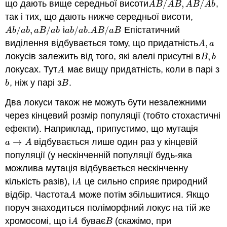
що дають вище середньої висоти
/
,
/
,
A
B
/
A
B
,
A
B
/
A
b
A
B
A
B
A
B
A
b
так
і тих, що дають нижче середньої висоти,
/
,
/
і
/
.
/
Епістатичний
A
b
/
a
b
,
a
B
/
a
b
a
b
/
a
b
A
B
/
a
B
A
b
a
b
a
B
a
b
a
b
a
b
A
B
a
B
виділення відбувається тому, що придатність
,
A
,
a
A
a
локусів залежить від того, які алелі присутні в
,
B
,
b
B
b
локусах. Тут
має вищу придатність, коли в парі з
A
A
, ніж у парі з
.
b
B
b
B
Два локуси також не можуть бути незалежними
через кінцевий розмір популяції (тобто стохастичні
ефекти). Наприклад, припустимо, що мутація
→
відбувається лише один раз у кінцевій
a
→
A
a
A
популяції (у нескінченній популяції будь-яка
можлива мутація відбувається нескінченну
кількість разів), і
це сильно сприяє природний
A
A
відбір. Частота
може потім збільшитися. Якщо
A
A
поруч знаходиться поліморфний локус на тій же
хромосомі, що і
буває
(скажімо, при
A
B
A
B