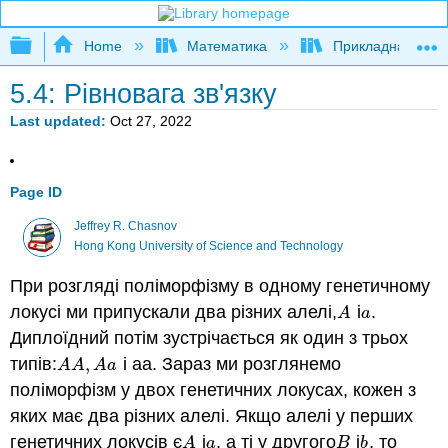
Expand/collapse global hierarchy
Home
Математика
Прикладна мате
5.4: Рівновага зв'язку
Last updated
Oct 27, 2022
Page ID
Jeffrey R. Chasnov
Hong Kong University of Science and Technology
При розгляді поліморфізму в одному генетичному
локусі ми припускали два різних алелі,
і
.
A
a
A
a
Диплоїдний потім зустрічається як один з трьох
типів:
,
і аа. Зараз ми розглянемо
A
A
,
A
a
A
A
A
a
поліморфізм у двох генетичних локусах, кожен з
яких має два різних алелі. Якщо алелі у перших
генетичних локусів є
і
, а ті у другого
і
, то
A
a
B
b
A
a
B
b