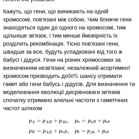
Кажуть, що гени, що виникають на одній
хромосомі, пов'язані між собою. Чим ближче гени
знаходяться один до одного на хромосомі, тим
щільніше зв'язок, і тим менше ймовірність їх
розділить рекомбінація. Тісно пов'язані гени,
швидше за все, будуть успадковані від того ж
бабусі і дідуся. Гени на різних хромосомах за
визначенням незв'язані; незалежний асортимент
хромосом призводить до
50
%
шансу отримати
50
%
гамет або гени бабусь і дідусів. Для визначення та
моделювання еволюції дисрівноваги зв'язків
спочатку отримано алельні частоти з гаметічних
частот шляхом
=
+
,
=
+
p
p
p
p
p
p
a
a
B
a
b
A
A
B
A
b
p
A
=
p
A
B
+
p
A
b
,
p
a
=
p
a
B
+
p
a
b
p
B
=
p
A
B
+
p
a
B
,
p
b
=
+
,
=
+
p
p
p
p
p
p
B
a
B
b
a
b
A
B
A
b