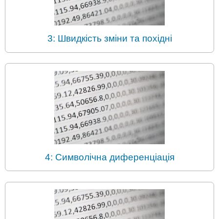
3: Швидкість зміни та похідні
4: Символічна диференціація