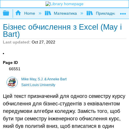
Expand/collapse global hierarchy
Home
Математика
Прикладна мате
Бізнес обчислення з Excel (May і
Bart)
Last updated
Oct 27, 2022
Page ID
66551
Mike May, S.J. & Anneke Bart
Saint Louis University
Цей текст призначений для одного семестру курсу
обчислення для бізнес-студентів з еквівалентом
передумови алгебри коледжу. Замість того, щоб
бути три семестру інженерного обчислення курс,
який був политий вниз, щоб вписатися в один