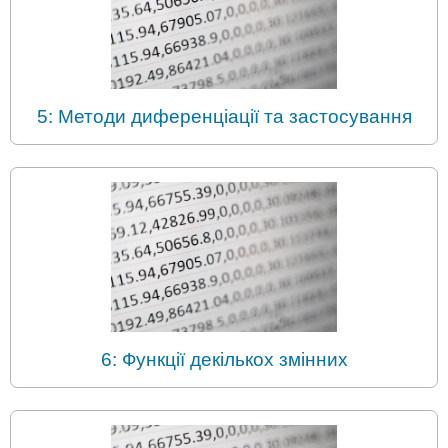
5: Методи диференціації та застосування
6: Функції декількох змінних