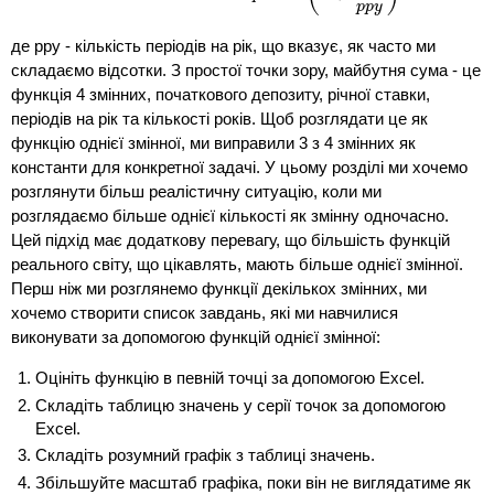
p
p
y
де ppy - кількість періодів на рік, що вказує, як часто ми
складаємо відсотки. З простої точки зору, майбутня сума - це
функція 4 змінних, початкового депозиту, річної ставки,
періодів на рік та кількості років. Щоб розглядати це як
функцію однієї змінної, ми виправили 3 з 4 змінних як
константи для конкретної задачі. У цьому розділі ми хочемо
розглянути більш реалістичну ситуацію, коли ми
розглядаємо більше однієї кількості як змінну одночасно.
Цей підхід має додаткову перевагу, що більшість функцій
реального світу, що цікавлять, мають більше однієї змінної.
Перш ніж ми розглянемо функції декількох змінних, ми
хочемо створити список завдань, які ми навчилися
виконувати за допомогою функцій однієї змінної:
Оцініть функцію в певній точці за допомогою Excel.
Складіть таблицю значень у серії точок за допомогою
Excel.
Складіть розумний графік з таблиці значень.
Збільшуйте масштаб графіка, поки він не виглядатиме як