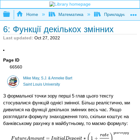
Expand/collapse global hierarchy
Home
Математика
Прикладна мате
6: Функції декількох змінних
Last updated
Oct 27, 2022
Page ID
66560
Mike May, S.J. & Anneke Bart
Saint Louis University
З формальної точки зору перші 5 глав цього тексту
стосувалися функцій однієї змінної. Більш реалістично, ми
дивилися на функції декількох змінних весь час. Якщо
розглядати формулу знаходження того, скільки коштує на
банківському рахунку в майбутньому, то маємо формулу:
∗
y
e
a
r
s
p
p
y
(
)
r
a
t
e
=
∗
1
+
F
u
t
u
r
e
A
m
o
u
n
t
=
I
n
i
t
i
a
l
D
e
p
o
s
i
t
∗
(
1
+
r
a
t
e
p
p
y
)
y
e
a
r
s
∗
p
p
y
F
u
t
u
r
e
A
m
o
u
n
t
I
n
i
t
i
a
l
D
e
p
o
s
i
t