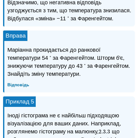
Відзначимо, що негативна відповідь
узгоджується з тим, що температура знизилася.
◦
Відбулася «зміна» −11
за Фаренгейтом.
Вправа
Маріанна прокидається до ранкової
◦
температури 54
за Фаренгейтом. Шторм б'є,
◦
знижуючи температуру до 43
за Фаренгейтом.
Знайдіть зміну температури.
Відповідь
Приклад 5
Іноді гістограма не є найбільш підходящою
візуалізацією для ваших даних. Наприклад,
розглянемо гістограму на малюнку,
2.3.
3
що
2.3.
3