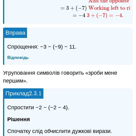
Add the opposite of
=
3
+
(
−
7
)
Working left to rig
=
−
4
3
+
(
−
7
)
=
−
4.
Вправа
Спрощення: −3 − (−9) − 11.
Відповідь
Угруповання символів говорить «зроби мене
першим».
2.3.
1
Приклад
2.3.
1
Спростити −2 − (−2 − 4).
Рішення
Спочатку слід обчислити дужкові вирази.