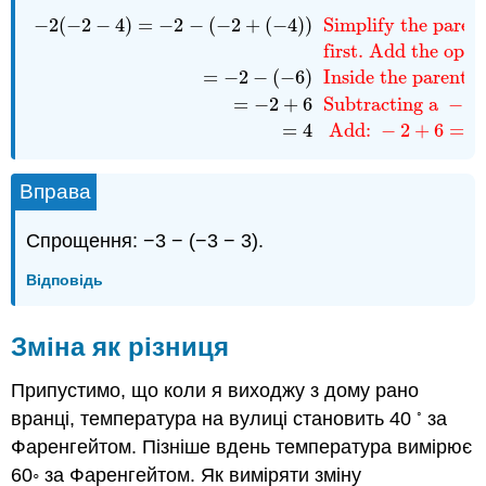
−
2
(
−
2
−
4
)
=
−
2
−
(
−
2
+
(
−
4
)
)
Simplify the parent
−
2
(
−
2
−
4
)
=
−
2
−
(
−
2
+
(
−
4
)
)
Simplify the parenthetical 
first. Add the oppos
=
−
2
−
(
−
6
)
Inside the parenth
=
−
2
+
6
Subtracting a
−
6
i
=
4
Add:
−
2
+
6
=
4.
Вправа
Спрощення: −3 − (−3 − 3).
Відповідь
Зміна як різниця
Припустимо, що коли я виходжу з дому рано
◦
вранці, температура на вулиці становить 40
за
Фаренгейтом. Пізніше вдень температура вимірює
60◦ за Фаренгейтом. Як виміряти зміну