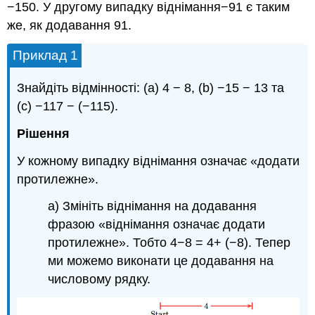
−150. У другому випадку віднімання−91 є таким
же, як додавання 91.
Приклад 1
Знайдіть відмінності: (a) 4 − 8, (b) −15 − 13 та
(c) −117 − (−115).
Рішення
У кожному випадку віднімання означає «додати
протилежне».
а) Змініть віднімання на додавання
фразою «віднімання означає додати
протилежне». Тобто 4−8 = 4+ (−8). Тепер
ми можемо виконати це додавання на
числовому рядку.