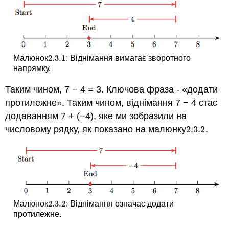
2.3.
1
Малюнок
: Віднімання вимагає зворотного
2.3.
1
напрямку.
Таким чином, 7 − 4 = 3. Ключова фраза - «додати
протилежне». Таким чином, віднімання 7 − 4 стає
додаванням 7 + (−4), яке ми зобразили на
числовому рядку, як показано на малюнку
2.3.
2
.
2.3.
2
2.3.
2
Малюнок
: Віднімання означає додати
2.3.
2
протилежне.