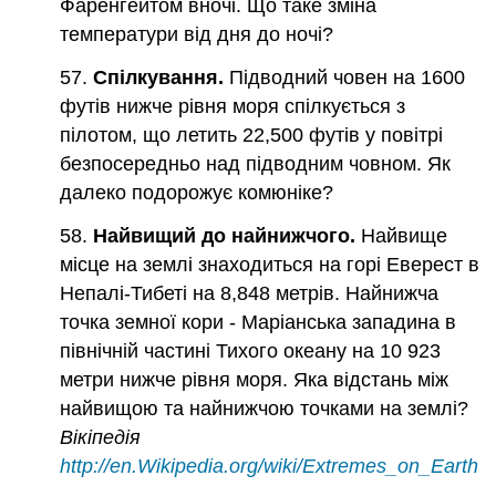
Фаренгейтом вночі. Що таке зміна
температури від дня до ночі?
57.
Спілкування.
Підводний човен на 1600
футів нижче рівня моря спілкується з
пілотом, що летить 22,500 футів у повітрі
безпосередньо над підводним човном. Як
далеко подорожує комюніке?
58.
Найвищий до найнижчого.
Найвище
місце на землі знаходиться на горі Еверест в
Непалі-Тибеті на 8,848 метрів. Найнижча
точка земної кори - Маріанська западина в
північній частині Тихого океану на 10 923
метри нижче рівня моря. Яка відстань між
найвищою та найнижчою точками на землі?
Вікіпедія
http://en.Wikipedia.org/wiki/Extremes_on_Earth