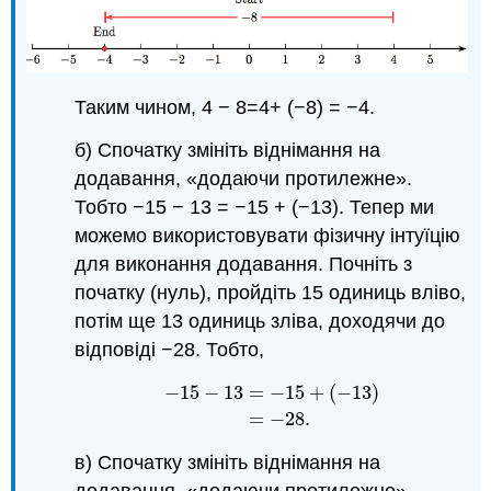
Таким чином, 4 − 8=4+ (−8) = −4.
б) Спочатку змініть віднімання на
додавання, «додаючи протилежне».
Тобто −15 − 13 = −15 + (−13). Тепер ми
можемо використовувати фізичну інтуїцію
для виконання додавання. Почніть з
початку (нуль), пройдіть 15 одиниць вліво,
потім ще 13 одиниць зліва, доходячи до
відповіді −28. Тобто,
−
15
−
13
=
−
15
+
(
−
13
)
−
15
−
13
=
−
15
+
(
−
13
)
=
−
28.
=
−
28.
в) Спочатку змініть віднімання на