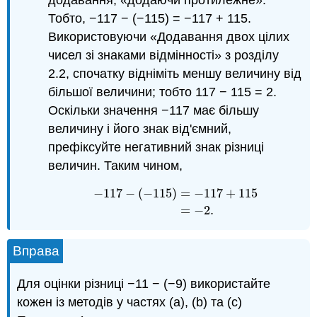
додавання, «додаючи протилежне».
Тобто, −117 − (−115) = −117 + 115.
Використовуючи «Додавання двох цілих
чисел зі знаками відмінності» з розділу
2.2, спочатку відніміть меншу величину від
більшої величини; тобто 117 − 115 = 2.
Оскільки значення −117 має більшу
величину і його знак від'ємний,
префіксуйте негативний знак різниці
величин. Таким чином,
−
117
−
(
−
115
)
=
−
117
+
115
−
117
−
(
−
115
)
=
−
117
+
115
=
−
2.
=
−
2.
Вправа
Для оцінки різниці −11 − (−9) використайте
кожен із методів у частях (a), (b) та (c)