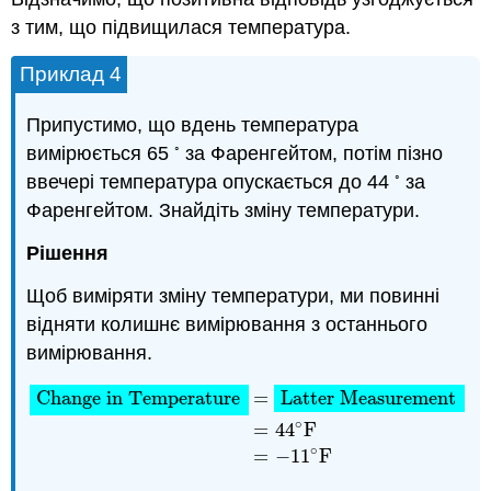
з тим, що підвищилася температура.
Приклад 4
Припустимо, що вдень температура
◦
вимірюється 65
за Фаренгейтом, потім пізно
◦
ввечері температура опускається до 44
за
Фаренгейтом. Знайдіть зміну температури.
Рішення
Щоб виміряти зміну температури, ми повинні
відняти колишнє вимірювання з останнього
вимірювання.
Change in Temperature
=
Latter Measurement
−
Forme
Change in Temperature
=
Latter Measurement
∘
=
44
F
∘
=
−
11
F