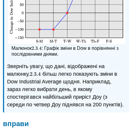
2.3.
4
Малюнок
: Графік зміни в Dow в порівнянні з
2.3.
4
послідовними днями.
Зверніть увагу, що дані, відображені на
малюнку,
2.3.
4
більш легко показують зміни в
2.3.
4
Dow Industrial Average щодня. Наприклад,
зараз легко вибрати день, в якому
спостерігався найбільший приріст Доу (з
середи по четвер Доу піднявся на 200 пунктів).
вправи