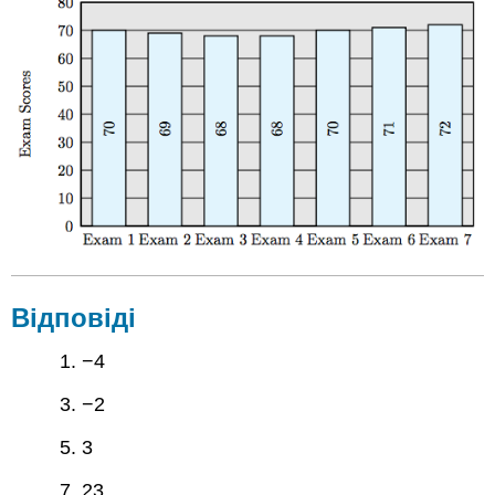
Відповіді
1. −4
3. −2
5. 3
7. 23