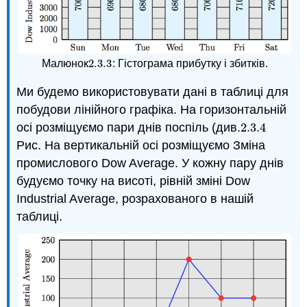
2.3.
3
Малюнок
: Гістограма прибутку і збитків.
2.3.
3
Ми будемо використовувати дані в таблиці для
побудови лінійного графіка. На горизонтальній
осі розміщуємо пари днів поспіль (див.
2.3.
4
2.3.
4
Рис. На вертикальній осі розміщуємо Зміна
промислового Dow Average. У кожну пару днів
будуємо точку на висоті, рівній зміні Dow
Industrial Average, розрахованого в нашій
таблиці.