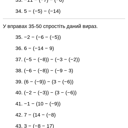
33. −11 − (−7) − (−6)
34. 5 − (−5) − (−14)
У вправах 35-50 спростіть даний вираз.
35. −2 − (−6 − (−5))
36. 6 − (−14 − 9)
37. (−5 − (−8)) − (−3 − (−2))
38. (−6 − (−8)) − (−9 − 3)
39. (6 − (−9)) − (3 − (−6))
40. (−2 − (−3)) − (3 − (−6))
41. −1 − (10 − (−9))
42. 7 − (14 − (−8)
43. 3 − (−8 − 17)