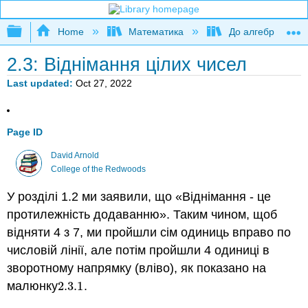
Expand/collapse global hierarchy
Home
Математика
До алгебри
2.3: Віднімання цілих чисел
Last updated
Oct 27, 2022
Page ID
David Arnold
College of the Redwoods
У розділі 1.2 ми заявили, що «Віднімання - це
протилежність додаванню». Таким чином, щоб
відняти 4 з 7, ми пройшли сім одиниць вправо по
числовій лінії, але потім пройшли 4 одиниці в
зворотному напрямку (вліво), як показано на
малюнку
2.3.
1
.
2.3.
1