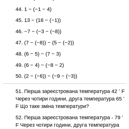
44. 1 − (−1 − 4)
45. 13 − (16 − (−1))
46. −7 − (−3 − (−8))
47. (7 − (−8)) − (5 − (−2))
48. (6 − 5) − (7 − 3)
49. (6 − 4) − (−8 − 2)
50. (2 − (−6)) − (−9 − (−3))
◦
51. Перша зареєстрована температура 42
F
◦
Через чотири години, друга температура 65
F Що таке зміна температури?
◦
52. Перша зареєстрована температура - 79
F Через чотири години, друга температура