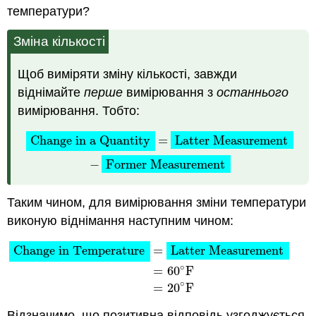
температури?
Зміна кількості
Щоб виміряти зміну кількості, завжди
віднімайте
перше
вимірювання з
останнього
вимірювання. Тобто:
Change in a Quantity
=
Latter Measurement
−
Former 
Change in a Quantity
=
Latter Measurement
−
Former Measurement
Таким чином, для вимірювання зміни температури
виконую віднімання наступним чином:
Change in Temperature
=
Latter Measurement
−
Former
Change in Temperature
=
Latter Measurement
∘
=
60
F
∘
=
20
F
Відзначимо, що позитивна відповідь узгоджується