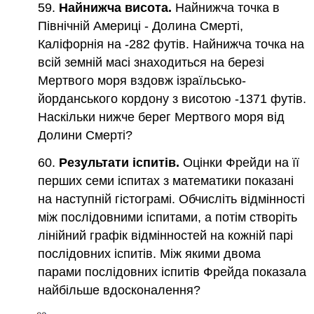
59.
Найнижча висота.
Найнижча точка в
Північній Америці - Долина Смерті,
Каліфорнія на -282 футів. Найнижча точка на
всій земній масі знаходиться на березі
Мертвого моря вздовж ізраїльсько-
йорданського кордону з висотою -1371 футів.
Наскільки нижче берег Мертвого моря від
Долини Смерті?
60.
Результати іспитів.
Оцінки Фрейди на її
перших семи іспитах з математики показані
на наступній гістограмі. Обчисліть відмінності
між послідовними іспитами, а потім створіть
лінійний графік відмінностей на кожній парі
послідовних іспитів. Між якими двома
парами послідовних іспитів Фрейда показала
найбільше вдосконалення?