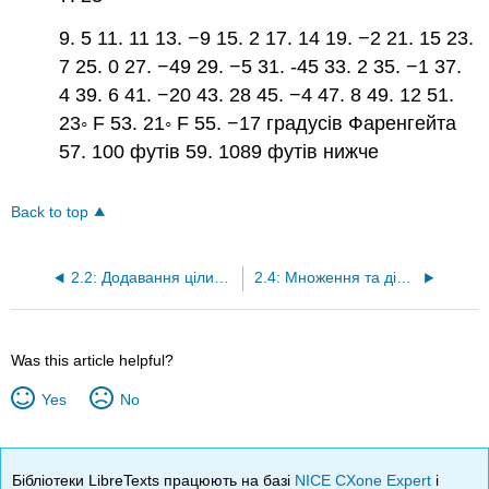
9. 5 11. 11 13. −9 15. 2 17. 14 19. −2 21. 15 23.
7 25. 0 27. −49 29. −5 31. -45 33. 2 35. −1 37.
4 39. 6 41. −20 43. 28 45. −4 47. 8 49. 12 51.
23◦ F 53. 21◦ F 55. −17 градусів Фаренгейта
57. 100 футів 59. 1089 футів нижче
Back to top
2.2: Додавання цілих чисел
2.4: Множення та ділення цілих чисел
Was this article helpful?
Yes
No
Бібліотеки LibreTexts працюють на базі
NICE CXone Expert
і