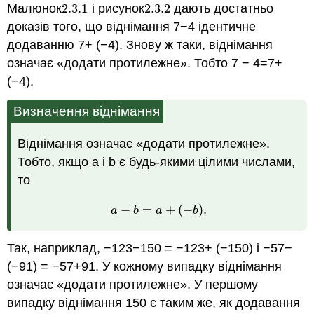
Малюнок
2.3.
1
і рисунок
2.3.
2
дають достатньо
2.3.
1
2.3.
2
доказів того, що віднімання 7−4 ідентичне
додаванню 7+ (−4). Знову ж таки, віднімання
означає «додати протилежне». Тобто 7 − 4=7+
(−4).
Визначення віднімання
Віднімання означає «додати протилежне».
Тобто, якщо a і b є будь-якими цілими числами,
то
−
=
+
(
−
)
.
a
−
b
=
a
+
(
−
b
)
.
a
b
a
b
Так, наприклад, −123−150 = −123+ (−150) і −57−
(−91) = −57+91. У кожному випадку віднімання
означає «додати протилежне». У першому
випадку віднімання 150 є таким же, як додавання