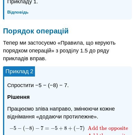
Прикладу 1.
Відповідь
Порядок операцій
Тепер ми застосуємо «Правила, що керують
порядком операцій» з розділу 1.5 до ряду
прикладів вправ.
Приклад 2
Спростити −5 − (−8) − 7.
Рішення
Працюємо зліва направо, змінюючи кожне
віднімання «додаючи протилежне».
−
5
−
(
−
8
)
−
7
=
−
5
+
8
+
(
−
7
)
Add the opposite o
−
5
−
(
−
8
)
−
7
=
−
5
+
8
+
(
−
7
)
Add the opposite of
−
8
,
which