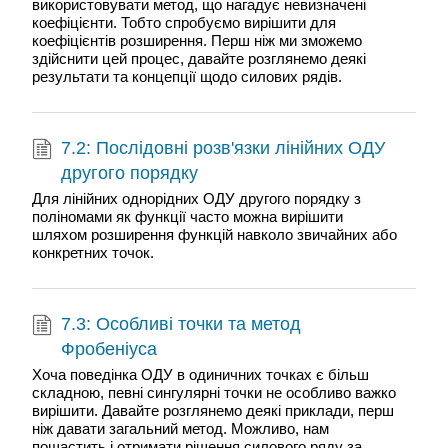
використовувати метод, що нагадує невизначені
коефіцієнти. Тобто спробуємо вирішити для
коефіцієнтів розширення. Перш ніж ми зможемо
здійснити цей процес, давайте розглянемо деякі
результати та концепції щодо силових рядів.
7.2: Послідовні розв'язки лінійних ОДУ
другого порядку
Для лінійних однорідних ОДУ другого порядку з
поліномами як функції часто можна вирішити
шляхом розширення функцій навколо звичайних або
конкретних точок.
7.3: Особливі точки та метод
Фробеніуса
Хоча поведінка ОДУ в одиничних точках є більш
складною, певні сингулярні точки не особливо важко
вирішити. Давайте розглянемо деякі приклади, перш
ніж давати загальний метод. Можливо, нам
пощастить і отримати рішення силового ряду за