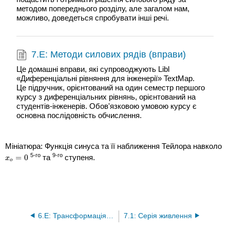
методом попереднього розділу, але загалом нам,
можливо, доведеться спробувати інші речі.
7.E: Методи силових рядів (вправи)
Це домашні вправи, які супроводжують Libl
«Диференціальні рівняння для інженерії» TextMap.
Це підручник, орієнтований на один семестр першого
курсу з диференціальних рівнянь, орієнтований на
студентів-інженерів. Обов'язковою умовою курсу є
основна послідовність обчислення.
Мініатюра: Функція синуса та її наближення Тейлора навколо
5-го
9-го
=
0
та
ступеня.
x
o
=
0
x
o
6.E: Трансформація Лапласа (вправи)
7.1: Серія живлення