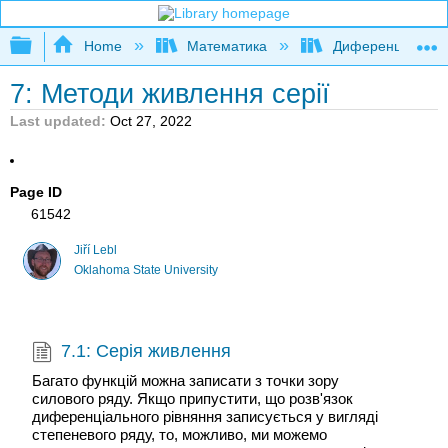
Expand/collapse global hierarchy
Home
Математика
Диференційні рі
7: Методи живлення серії
Last updated
Oct 27, 2022
Page ID
61542
Jiří Lebl
Oklahoma State University
7.1: Серія живлення
Багато функцій можна записати з точки зору
силового ряду. Якщо припустити, що розв'язок
диференціального рівняння записується у вигляді
степеневого ряду, то, можливо, ми можемо