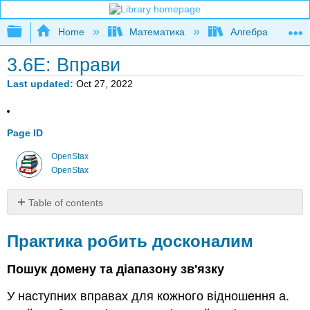
Expand/collapse global hierarchy
Home
Математика
Алгебра
3.6E: Вправи
Last updated
Oct 27, 2022
Page ID
OpenStax
OpenStax
Table of contents
Практика
робить
Практика робить досконалим
досконалим
Письмові
Пошук домену та діапазону зв'язку
вправи
У наступних вправах для кожного відношення a.
Самостійна
перевірка