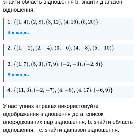
знайти область відношення b. знайти діапазон
відношення.
1.
{
(
1
,
4
)
,
(
2
,
8
)
,
(
3
,
12
)
,
(
4
,
16
)
,
(
5
,
20
)
}
{
(
1
,
4
)
,
(
2
,
8
)
,
(
3
,
12
)
,
(
4
,
16
)
,
(
5
,
20
)
}
Відповідь
2.
{
(
1
,
−
2
)
,
(
2
,
−
4
)
,
(
3
,
−
6
)
,
(
4
,
−
8
)
,
(
5
,
−
10
)
}
{
(
1
,
−
2
)
,
(
2
,
−
4
)
,
(
3
,
−
6
)
,
(
4
,
−
8
)
,
(
5
,
−
10
)
}
3.
{
(
1
,
7
)
,
(
5
,
3
)
,
(
7
,
9
)
,
(
−
2
,
−
3
)
,
(
−
2
,
8
)
}
{
(
1
,
7
)
,
(
5
,
3
)
,
(
7
,
9
)
,
(
−
2
,
−
3
)
,
(
−
2
,
8
)
}
Відповідь
4.
{
(
11
,
3
)
,
(
−
2
,
−
7
)
,
(
4
,
−
8
)
,
(
4
,
17
)
,
(
−
6
,
9
)
}
{
(
11
,
3
)
,
(
−
2
,
−
7
)
,
(
4
,
−
8
)
,
(
4
,
17
)
,
(
−
6
,
9
)
}
У наступних вправах використовуйте
відображення відношення до a. список
впорядкованих пар відношення, b. знайти область
відношення, і c. знайти діапазон відношення.