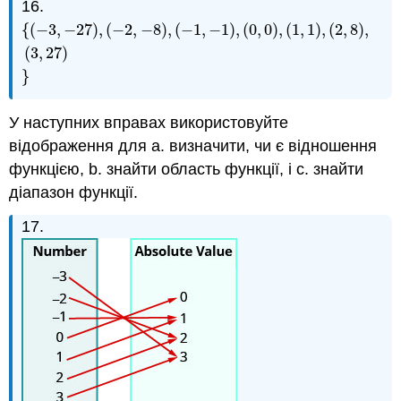
16.
{
(
−
3
,
−
27
)
,
(
−
2
,
−
8
)
,
(
−
1
,
−
1
)
,
(
0
,
0
)
,
(
1
,
1
)
,
(
2
,
8
)
,
{
(
−
3
,
−
27
)
,
(
−
2
,
−
8
)
,
(
−
1
,
−
1
)
,
(
0
,
0
)
,
(
1
,
1
)
,
(
2
,
8
)
,
(
3
,
27
)
}
(
3
,
27
)
}
У наступних вправах використовуйте
відображення для a. визначити, чи є відношення
функцією, b. знайти область функції, і c. знайти
діапазон функції.
17.