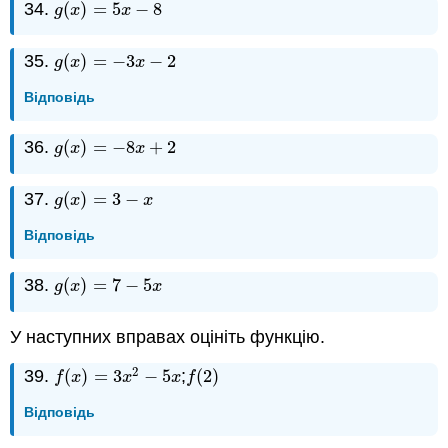
34.
(
)
=
5
−
8
g
(
x
)
=
5
x
−
8
g
x
x
35.
(
)
=
−
3
−
2
g
(
x
)
=
−
3
x
−
2
g
x
x
Відповідь
36.
(
)
=
−
8
+
2
g
(
x
)
=
−
8
x
+
2
g
x
x
37.
(
)
=
3
−
g
(
x
)
=
3
−
x
g
x
x
Відповідь
38.
(
)
=
7
−
5
g
(
x
)
=
7
−
5
x
g
x
x
У наступних вправах оцініть функцію.
2
39.
(
)
=
3
−
5
;
(
2
)
f
(
x
)
=
3
x
2
−
5
x
f
(
2
)
f
x
x
x
f
Відповідь