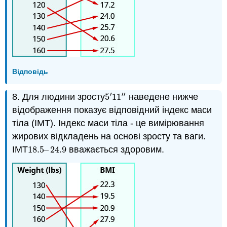
Відповідь
′
′′
8. Для людини зросту
5
11
наведене нижче
5
′
11
″
відображення показує відповідний індекс маси
тіла (ІМТ). Індекс маси тіла - це вимірювання
жирових відкладень на основі зросту та ваги.
ІМТ
18.5
–
24.9
вважається здоровим.
18.5
–
24.9