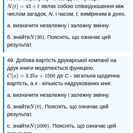
(
)
=
43
+
являє собою співвідношення між
N
(
t
)
=
43
+
t
N
t
t
числом загадок,
N
, і часом,
t
, виміряним в днях.
a. визначити незалежну і залежну змінну.
б. знайти
(
30
)
. Поясніть, що означає цей
N
(
30
)
N
результат.
49. Добова вартість друкарської компанії на
друк книги моделюється функцією,
(
)
=
3.25
+
1500
де
C
- загальна щоденна
C
(
x
)
=
3.25
x
+
1500
C
x
x
вартість, а
x
- кількість надрукованих книг.
a. визначити незалежну і залежну змінну.
б. знайти
(
0
)
. Поясніть, що означає цей
N
(
0
)
N
результат.
с. знайти
(
1000
)
. Поясніть, що означає цей
N
(
1000
)
N