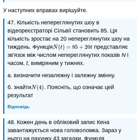
У наступних вправах вирішуйте.
47. Кількість непереглянутих шоу в
відеореєстраторі Сільвії становить 85. Ця
кількість зростає на 20 непереглянутих шоу на
тиждень. Функція
(
)
=
85
+
20
представляє
N
(
t
)
=
85
+
20
t
N
t
t
зв'язок між числом непереглянутих показів
N
і
часом,
t
, виміряним у тижнях.
a. визначити незалежну і залежну змінну.
б. знайти
(
4
)
. Поясніть, що означає цей
N
(
4
)
N
результат
Відповідь
48. Кожен день в обліковий запис Кена
завантажується нова головоломка. Зараз у
нього на рахунку 43 загадки. Функція