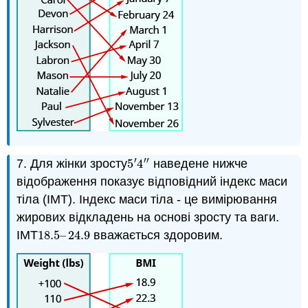
′′
′
7. Для жінки зросту
5
4
наведене нижче
5
′
4
″
відображення показує відповідний індекс маси
тіла (ІМТ). Індекс маси тіла - це вимірювання
жирових відкладень на основі зросту та ваги.
ІМТ
18.5
–
24.9
вважається здоровим.
18.5
–
24.9