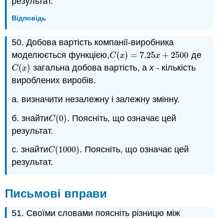
результат.
Відповідь
50. Добова вартість компанії-виробника
моделюється функцією,
(
)
=
7.25
+
2500
де
C
(
x
)
=
7.25
x
+
2500
C
x
x
(
)
загальна добова вартість, а
х
- кількість
C
(
x
)
C
x
вироблених виробів.
a. визначити незалежну і залежну змінну.
б. знайти
(
0
)
. Поясніть, що означає цей
C
(
0
)
C
результат.
с. знайти
(
1000
)
. Поясніть, що означає цей
C
(
1000
)
C
результат.
Письмові вправи
51. Своїми словами поясніть різницю між