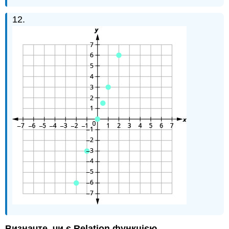
12.
Визначте, чи є Relation функцією