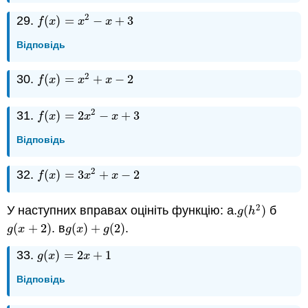
2
29.
(
)
=
−
+
3
f
(
x
)
=
x
2
−
x
+
3
f
x
x
x
Відповідь
2
30.
(
)
=
+
−
2
f
(
x
)
=
x
2
+
x
−
2
f
x
x
x
2
31.
(
)
=
2
−
+
3
f
(
x
)
=
2
x
2
−
x
+
3
f
x
x
x
Відповідь
2
32.
(
)
=
3
+
−
2
f
(
x
)
=
3
x
2
+
x
−
2
f
x
x
x
2
У наступних вправах оцініть функцію: а.
(
)
б
g
(
h
2
)
g
h
(
+
2
)
. в
(
)
+
(
2
)
.
g
(
x
+
2
)
g
(
x
)
+
g
(
2
)
g
x
g
x
g
33.
(
)
=
2
+
1
g
(
x
)
=
2
x
+
1
g
x
x
Відповідь