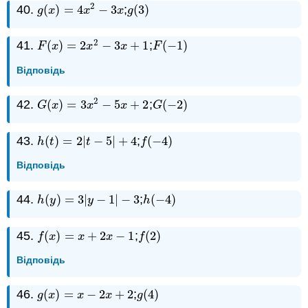
2
40.
(
)
=
4
−
3
;
(
3
)
g
(
x
)
=
4
x
2
−
3
x
g
(
3
)
g
x
x
x
g
2
41.
(
)
=
2
−
3
+
1
;
(
−
1
)
F
(
x
)
=
2
x
2
−
3
x
+
1
F
(
−
1
)
F
x
x
x
F
Відповідь
2
42.
(
)
=
3
−
5
+
2
;
(
−
2
)
G
(
x
)
=
3
x
2
−
5
x
+
2
G
(
−
2
)
G
x
x
x
G
43.
(
)
=
2
|
−
5
|
+
4
;
(
−
4
)
h
(
t
)
=
2
|
t
−
5
|
+
4
f
(
−
4
)
h
t
t
f
Відповідь
44.
(
)
=
3
|
−
1
|
−
3
;
(
−
4
)
h
(
y
)
=
3
|
y
−
1
|
−
3
h
(
−
4
)
h
y
y
h
45.
(
)
=
+
2
−
1
;
(
2
)
f
(
x
)
=
x
+
2
x
−
1
f
(
2
)
f
x
x
x
f
Відповідь
46.
(
)
=
−
2
+
2
;
(
4
)
g
(
x
)
=
x
−
2
x
+
2
g
(
4
)
g
x
x
x
g