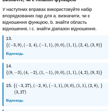
У наступних вправах використовуйте набір
впорядкованих пар для a. визначити, чи є
відношення функцією, b. знайти область
відношення, і c. знайти діапазон відношення.
13.
{
(
−
3
,
9
)
,
(
−
2
,
4
)
,
(
−
1
,
1
)
,
(
0
,
0
)
,
(
1
,
1
)
,
(
2
,
4
)
,
(
3
,
9
)
}
{
(
−
3
,
9
)
,
(
−
2
,
4
)
,
(
−
1
,
1
)
,
(
0
,
0
)
,
(
1
,
1
)
,
(
2
,
4
)
,
(
3
,
9
)
}
Відповідь
14.
{
(
9
,
−
3
)
,
(
4
,
−
2
)
,
(
1
,
−
1
)
,
(
0
,
0
)
,
(
1
,
1
)
,
(
4
,
2
)
,
(
9
,
3
)
}
{
(
9
,
−
3
)
,
(
4
,
−
2
)
,
(
1
,
−
1
)
,
(
0
,
0
)
,
(
1
,
1
)
,
(
4
,
2
)
,
(
9
,
3
)
}
15.
{
(
−
3
,
27
)
,
(
−
2
,
8
)
,
(
−
1
,
1
)
,
(
0
,
0
)
,
(
1
,
1
)
,
(
2
,
8
)
,
}
{
(
−
3
,
27
)
,
(
−
2
,
8
)
,
(
−
1
,
1
)
,
(
0
,
0
)
,
(
1
,
1
)
,
(
2
,
8
)
,
(
3
,
27
)
}
(
3
,
27
)
Відповідь