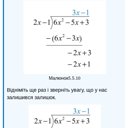
5.5.
10
Малюнок
5.5.
10
Відніміть ще раз і зверніть увагу, що у нас
залишився залишок.