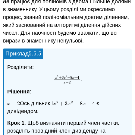
не
працює для поліномів з двома і більше долями
в знаменнику. У цьому розділі ми окреслимо
процес, званий поліноміальним довгим діленням,
який заснований на алгоритмі ділення дійсних
чисел. Для наочності будемо вважати, що всі
вирази в знаменнику ненульові.
5.5.
5
Приклад
5.5.
5
Розділити:
3
2
+
3
−
8
−
4
x
x
x
.
x
3
+
3
x
2
−
8
x
−
4
x
−
2
−
2
x
Рішення
:
3
2
−
2
Ось дільник і
+
3
−
8
−
4
є
x
−
2
x
3
+
3
x
2
−
8
x
−
4
x
x
x
x
дивідендом.
Крок 1
: Щоб визначити перший член частки,
розділіть провідний член дивіденду на