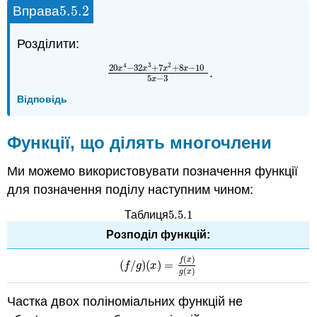
5.5.
2
Вправа
5.5.
2
Розділити:
4
3
2
20
−
32
+
7
+
8
−
10
x
x
x
x
.
20
x
4
−
32
x
3
+
7
x
2
+
8
x
−
10
5
x
−
3
5
−
3
x
Відповідь
Функції, що ділять многочлени
Ми можемо використовувати позначення функції
для позначення поділу наступним чином:
5.5.
1
Таблиця
5.5.
1
Розподіл функцій:
(
)
f
x
(
/
)
(
)
=
(
f
/
g
)
(
x
)
=
f
(
x
)
g
(
x
)
f
g
x
(
)
g
x
Частка двох поліноміальних функцій не