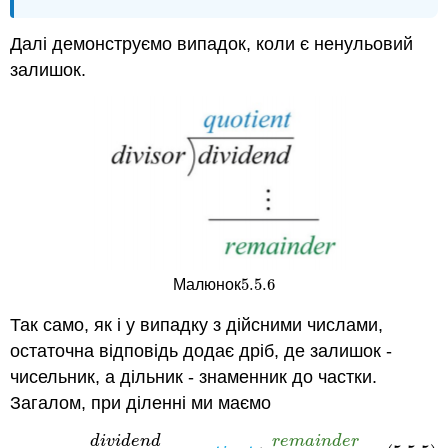
Далі демонструємо випадок, коли є ненульовий
залишок.
5.5.
6
Малюнок
5.5.
6
Так само, як і у випадку з дійсними числами,
остаточна відповідь додає дріб, де залишок -
чисельник, а дільник - знаменник до частки.
Загалом, при діленні ми маємо
d
i
v
i
d
e
n
d
r
e
m
a
i
n
d
e
r
(5.5.5)
d
i
v
i
d
e
n
d
d
i
v
i
s
o
r
=
q
u
o
t
i
e
n
t
+
r
e
m
a
i
n
d
e
r
d
i
v
i
s
o
r