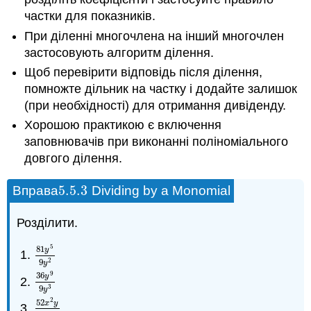
частки для показників.
При діленні многочлена на інший многочлен
застосовують алгоритм ділення.
Щоб перевірити відповідь після ділення,
помножте дільник на частку і додайте залишок
(при необхідності) для отримання дивіденду.
Хорошою практикою є включення
заповнювачів при виконанні поліноміального
довгого ділення.
5.5.
3
Вправа
Dividing by a Monomial
5.5.
3
Розділити.
5
81
y
81
y
5
9
y
2
9
2
y
9
36
y
36
y
9
9
y
3
9
3
y
2
52
x
y
52
x
2
y
4
x
y