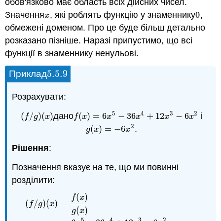
обов'язково має область всіх дійсних чисел.
Значення
, які роблять функцію у знаменнику
0
,
x
0
x
обмежені доменом. Про це буде більш детально
розказано пізніше. Наразі припустимо, що всі
функції в знаменнику ненульові.
5.5.
9
Приклад
5.5.
9
Розрахувати:
5
4
3
2
(
/
)
(
)
дано
(
)
=
6
−
36
+
12
−
6
і
(
f
/
g
)
(
x
)
f
(
x
)
=
6
x
5
−
36
x
4
+
12
x
3
−
6
x
2
f
g
x
f
x
x
x
x
x
2
(
)
=
−
6
.
g
(
x
)
=
−
6
x
2
g
x
x
Рішення
:
Позначення вказує на те, що ми повинні
розділити:
(
)
f
x
(
/
)
(
)
=
f
g
x
(
)
g
x
5
4
3
2