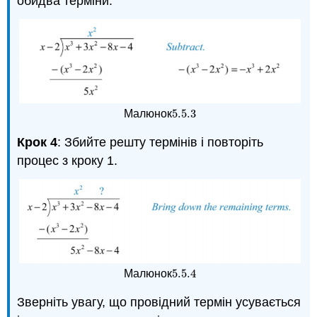
обидва терміни.
5.5.
3
Малюнок
5.5.
3
Крок 4
: Збийте решту термінів і повторіть
процес з кроку 1.
5.5.
4
Малюнок
5.5.
4
Зверніть увагу, що провідний термін усувається