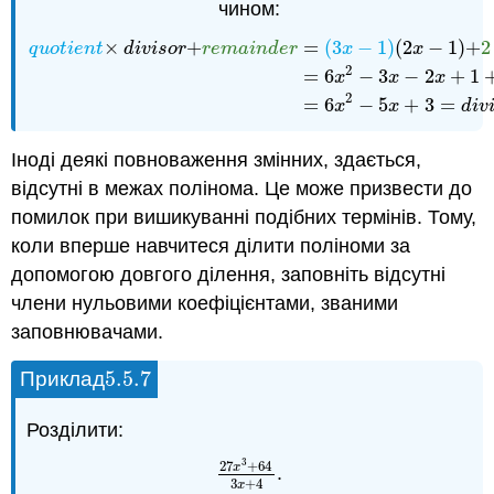
чином:
×
+
=
(
3
−
1
)
(
2
−
1
)
+
2
q
u
o
t
i
e
n
t
d
i
v
i
s
o
r
r
e
m
a
i
n
d
e
r
x
x
2
q
u
o
t
i
e
n
t
×
d
i
v
i
s
o
r
+
r
e
m
a
i
n
d
e
r
=
(
3
x
−
1
)
(
2
x
−
1
)
+
2
=
6
x
2
−
3
=
6
−
3
−
2
+
1
x
x
x
2
=
6
−
5
+
3
=
x
x
d
i
v
Іноді деякі повноваження змінних, здається,
відсутні в межах полінома. Це може призвести до
помилок при вишикуванні подібних термінів. Тому,
коли вперше навчитеся ділити поліноми за
допомогою довгого ділення, заповніть відсутні
члени нульовими коефіцієнтами, званими
заповнювачами.
5.5.
7
Приклад
5.5.
7
Розділити:
3
27
+
64
x
.
27
x
3
+
64
3
x
+
4
3
+
4
x