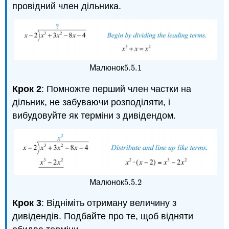
провідний член дільника.
5.5.
1
Малюнок
5.5.
1
Крок 2
: Помножте перший член частки на
дільник, не забуваючи розподіляти, і
вибудовуйте як терміни з дивідендом.
5.5.
2
Малюнок
5.5.
2
Крок 3
: Відніміть отриману величину з
дивідендів. Подбайте про те, щоб відняти