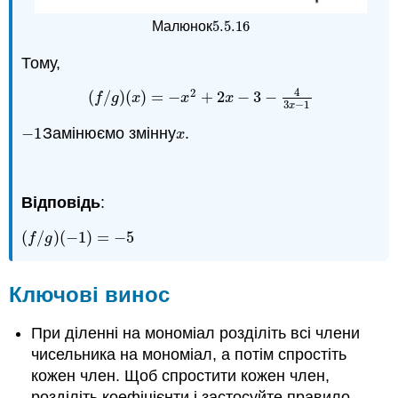
5.5.
16
Малюнок
5.5.
16
Тому,
4
2
(
/
)
(
)
=
−
+
2
−
3
−
(
f
/
g
)
(
x
)
=
−
x
2
+
2
x
−
3
−
4
3
x
−
1
f
g
x
x
x
3
−
1
x
−
1
Замінюємо змінну
.
−
1
x
x
Відповідь
:
(
/
)
(
−
1
)
=
−
5
(
f
/
g
)
(
−
1
)
=
−
5
f
g
Ключові винос
При діленні на мономіал розділіть всі члени
чисельника на мономіал, а потім спростіть
кожен член. Щоб спростити кожен член,
розділіть коефіцієнти і застосуйте правило