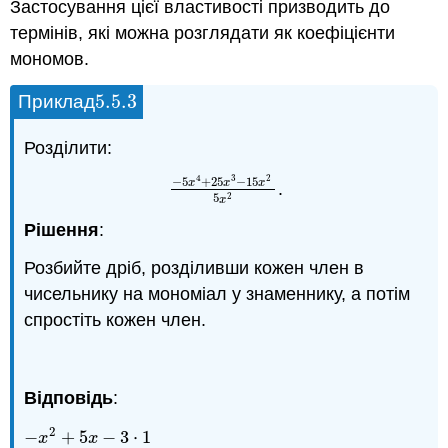
Застосування цієї властивості призводить до
термінів, які можна розглядати як коефіцієнти
мономов.
5.5.
3
Приклад
5.5.
3
Розділити:
4
3
2
−
5
+
25
−
15
x
x
x
.
−
5
x
4
+
25
x
3
−
15
x
2
5
x
2
5
2
x
Рішення
:
Розбийте дріб, розділивши кожен член в
чисельнику на мономіал у знаменнику, а потім
спростіть кожен член.
Відповідь
:
2
−
+
5
−
3
⋅
1
−
x
2
+
5
x
−
3
⋅
1
x
x