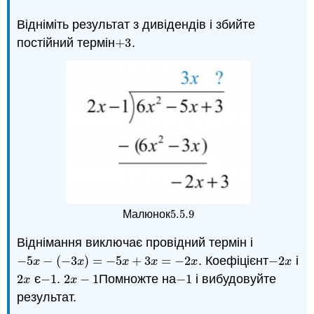
Відніміть результат з дивідендів і збийте
постійний термін
+
3
.
+
3
5.5.
9
Малюнок
5.5.
9
Віднімання виключає провідний термін і
−
5
−
(
−
3
)
=
−
5
+
3
=
−
2
. Коефіцієнт
−
2
і
−
5
x
−
(
−
3
x
)
=
−
5
x
+
3
x
=
−
2
x
−
2
x
x
x
x
x
x
x
2
є
−
1
.
2
−
1
Помножте на
−
1
і вибудовуйте
2
x
−
1
2
x
−
1
−
1
x
x
результат.