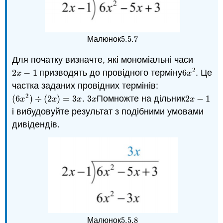
5.5.
7
Малюнок
5.5.
7
Для початку визначте, які мономіальні часи
2
2
−
1
призводять до провідного терміну
6
. Це
2
x
−
1
6
x
2
x
x
частка заданих провідних термінів:
2
(
6
)
÷
(
2
)
=
3
.
3
Помножте на дільник
2
−
1
(
6
x
2
)
÷
(
2
x
)
=
3
x
3
x
2
x
−
1
x
x
x
x
x
і вибудовуйте результат з подібними умовами
дивідендів.
5.5.
8
Малюнок
5.5.
8