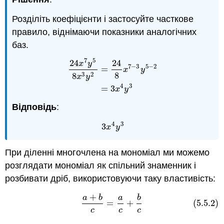
Розділіть коефіцієнти і застосуйте часткове
правило, віднімаючи показники аналогічних
баз.
7
5
24
24
x
y
7
−
3
5
−
2
=
x
y
3
2
8
24
x
7
y
5
8
x
3
y
2
=
24
8
x
7
−
3
y
5
−
2
=
3
x
4
y
3
8
x
y
4
3
=
3
x
y
Відповідь
:
4
3
3
3
x
4
y
3
x
y
При діленні многочлена на мономіал ми можемо
розглядати мономіал як спільний знаменник і
розбивати дріб, використовуючи таку властивість:
+
a
b
a
b
(5.5.2)
a
+
b
c
=
a
c
+
b
c
=
+
(5.5.2)
c
c
c