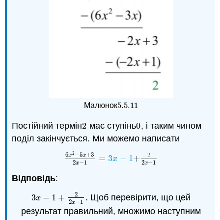
5.5.
11
Малюнок
5.5.
11
Постійний термін
2
має ступінь
0
, і таким чином
2
0
поділ закінчується. Ми можемо написати
2
6
−
5
+
3
2
x
x
=
3
−
1
+
6
x
2
−
5
x
+
3
2
x
−
1
=
3
x
−
1
+
2
2
x
−
1
x
2
−
1
2
−
1
x
x
Відповідь
:
2
3
−
1
+
. Щоб перевірити, що цей
3
x
−
1
+
2
2
x
−
1
x
2
−
1
x
результат правильний, множимо наступним