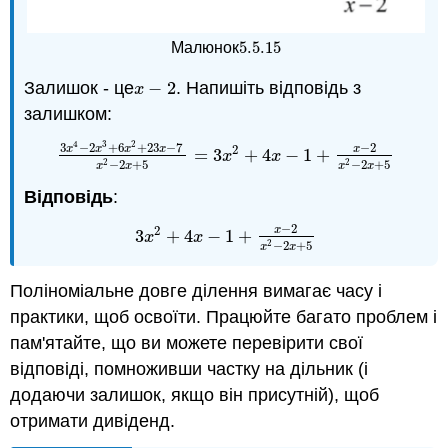
5.5.
15
Малюнок
5.5.
15
Залишок - це
−
2
. Напишіть відповідь з
x
−
2
x
залишком:
4
3
2
3
−
2
+
6
+
23
−
7
−
2
2
x
x
x
x
x
=
3
+
4
−
1
+
3
x
4
−
2
x
3
+
6
x
2
+
23
x
−
7
x
2
−
2
x
+
5
=
3
x
2
+
4
x
−
1
+
x
−
2
x
2
x
x
−
2
+
5
−
2
+
5
2
2
x
x
x
x
Відповідь
:
−
2
2
x
3
+
4
−
1
+
3
x
2
+
4
x
−
1
+
x
−
2
x
2
−
2
x
+
5
x
x
−
2
+
5
2
x
x
Поліноміальне довге ділення вимагає часу і
практики, щоб освоїти. Працюйте багато проблем і
пам'ятайте, що ви можете перевірити свої
відповіді, помноживши частку на дільник (і
додаючи залишок, якщо він присутній), щоб
отримати дивіденд.