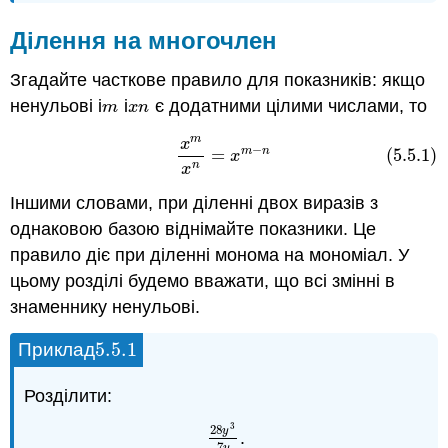
Ділення на многочлен
Згадайте часткове правило для показників: якщо
ненульові і
і
є додатними цілими числами, то
m
x
n
m
x
n
m
x
(5.5.1)
x
m
x
n
=
x
m
−
n
−
m
n
=
(5.5.1)
x
n
x
Іншими словами, при діленні двох виразів з
однаковою базою віднімайте показники. Це
правило діє при діленні монома на мономіал. У
цьому розділі будемо вважати, що всі змінні в
знаменнику ненульові.
5.5.
1
Приклад
5.5.
1
Розділити:
3
28
y
.
28
y
3
7
y
7
y