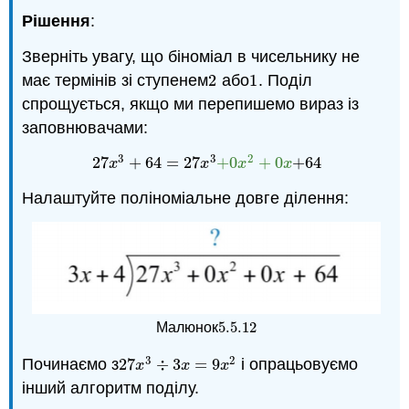
Рішення
:
Зверніть увагу, що біноміал в чисельнику не
має термінів зі ступенем
2
або
1
. Поділ
2
1
спрощується, якщо ми перепишемо вираз із
заповнювачами:
3
3
2
27
+
64
=
27
+
0
+
0
+
64
27
x
3
+
64
=
27
x
3
+
0
x
2
+
0
x
+
64
x
x
x
x
Налаштуйте поліноміальне довге ділення:
5.5.
12
Малюнок
5.5.
12
3
2
Починаємо з
27
÷
3
=
9
і опрацьовуємо
27
x
3
÷
3
x
=
9
x
2
x
x
x
інший алгоритм поділу.