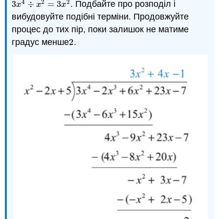
4
2
2
3
÷
=
3
. Подбайте про розподіл і
3
x
4
÷
x
2
=
3
x
2
x
x
x
вибудовуйте подібні терміни. Продовжуйте
процес до тих пір, поки залишок не матиме
градус менше
2
.
2