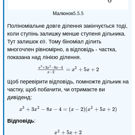
5.5.
5
Малюнок
5.5.
5
Поліноміальне довге ділення закінчується тоді,
коли ступінь залишку менше ступеня дільника.
Тут залишок є
0
. Тому біноміал ділить
0
многочлен рівномірно, а відповідь - частка,
показана над лінією ділення.
3
2
+
3
−
8
−
4
2
x
x
x
=
+
5
+
2
x
3
+
3
x
2
−
8
x
−
4
x
−
2
=
x
2
+
5
x
+
2
x
x
−
2
x
Щоб перевірити відповідь, помножте дільник на
частку, щоб побачити, чи отримаєте ви
дивіденд:
3
2
2
+
3
−
8
−
4
=
(
−
2
)
(
+
5
+
2
)
x
3
+
3
x
2
−
8
x
−
4
=
(
x
−
2
)
(
x
2
+
5
x
+
2
)
x
x
x
x
x
x
Відповідь
:
2
+
5
+
2
x
2
+
5
x
+
2
x
x