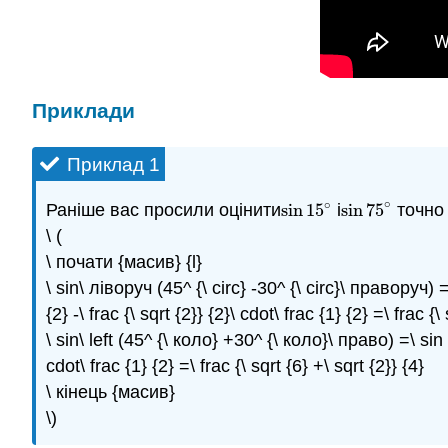
Приклади
Приклад 1
∘
∘
Раніше вас просили оцінити
sin
15
і
sin
75
точно 
sin
15
∘
sin
75
∘
\ (
\ почати {масив} {l}
\ sin\ ліворуч (45^ {\ circ} -30^ {\ circ}\ праворуч) =\ 
{2} -\ frac {\ sqrt {2}} {2}\ cdot\ frac {1} {2} =\ frac {\ 
\ sin\ left (45^ {\ коло} +30^ {\ коло}\ право) =\ sin 45
cdot\ frac {1} {2} =\ frac {\ sqrt {6} +\ sqrt {2}} {4}
\ кінець {масив}
\)