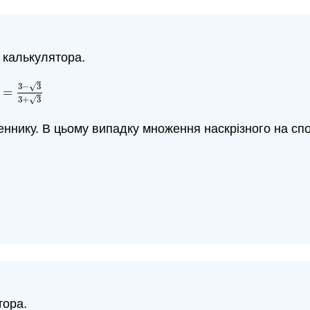
 калькулятора.
√
3
−
3
=
an
30
∘
=
1
−
3
3
1
+
1
⋅
3
3
=
3
−
3
3
+
3
√
3
+
3
ннику. В цьому випадку множення наскрізного на сп
тора.