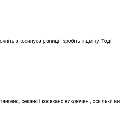
sin
β
=
−
2
cos
θ
cos
α
cos
β
+
sin
α
sin
β
=
cos
θ
=
cos
(
α
−
β
)
очніть з косинуса різниці і зробіть підміну. Тоді
ангенс, секанс і косеканс виключені, оскільки ви