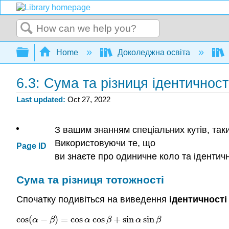
Search
Expand/collapse global hierarchy
Home
Доколеджна освіта
6.3: Сума та різниця ідентичност
Last updated
Oct 27, 2022
З вашим знанням спеціальних кутів, таки
Використовуючи те, що
Page ID
ви знаєте про одиничне коло та ідентично
Сума та різниця тотожності
Спочатку подивіться на виведення
ідентичності
cos
(
−
)
=
cos
cos
+
sin
sin
cos
(
α
−
β
)
=
cos
α
cos
β
+
sin
α
sin
β
α
β
α
β
α
β