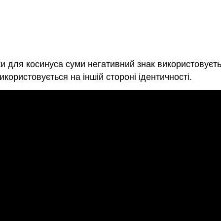
β
и для косинуса суми негативний знак використовуєтьс
користовується на іншій стороні ідентичності.