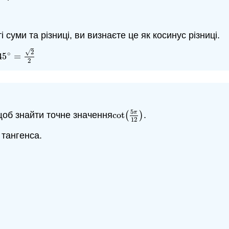
 суми та різниці, ви визнаєте це як косинус різниці.
√
2
∘
45
=
=
2
2
2
5
π
 щоб знайти точне значення
cot
(
)
.
cot
(
5
π
12
)
12
 тангенса.