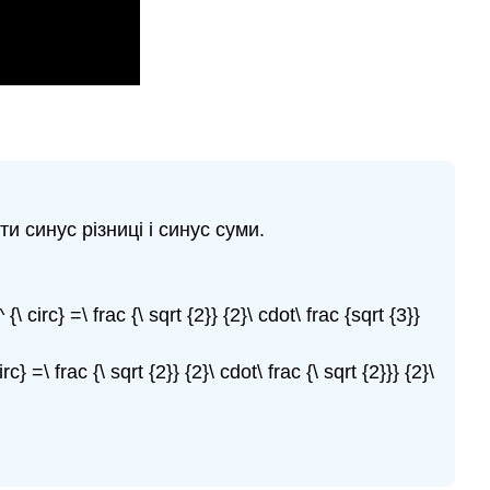
 синус різниці і синус суми.
{\ circ} =\ frac {\ sqrt {2}} {2}\ cdot\ frac {sqrt {3}}
} =\ frac {\ sqrt {2}} {2}\ cdot\ frac {\ sqrt {2}}} {2}\