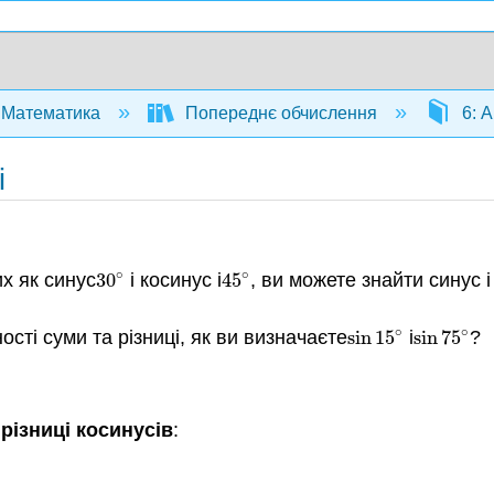
Математика
Попереднє обчислення
6: А
і
∘
∘
х як синус
30
і косинус і
45
, ви можете знайти синус і
30
∘
45
∘
∘
∘
сті суми та різниці, як ви визначаєте
sin
15
і
sin
75
?
sin
15
∘
sin
75
∘
 різниці косинусів
: