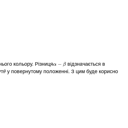
нього кольору. Різниця
−
відзначається в
α
−
β
α
β
ут
у повернутому положенні. З цим буде корисно
θ
θ
)
2