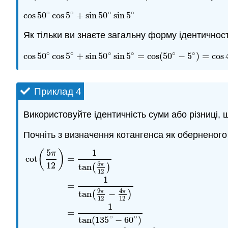
∘
∘
∘
∘
cos
50
cos
5
+
sin
50
sin
5
cos
50
∘
cos
5
∘
+
sin
50
∘
sin
5
∘
Як тільки ви знаєте загальну форму ідентичності
∘
∘
∘
∘
∘
∘
cos
50
cos
5
+
sin
50
sin
5
=
cos
(
50
−
5
)
=
cos
cos
50
∘
cos
5
∘
+
sin
50
∘
sin
5
∘
=
cos
(
50
∘
−
5
∘
)
=
cos
45
∘
Приклад 4
Використовуйте ідентичність суми або різниці,
Почніть з визначення котангенса як оберненого
5
1
(
)
π
cot
=
5
12
π
tan
(
)
12
1
=
9
4
π
π
tan
(
−
)
12
12
1
=
∘
∘
tan
(
135
−
60
)