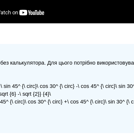
без калькулятора. Для цього потрібно використовувати
sin 45^ {\ circ}\ cos 30^ {\ circ} -\ cos 45^ {\ circ}\ sin 30^ 
sqrt {6} -\ sqrt {2}} {4}\
^ {\ circ}\ cos 30^ {\ circ} +\ cos 45^ {\ circ}\ sin 30^ {\ circ