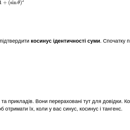
2
1
+
(
sin
)
θ
2
−
2
cos
α
cos
β
−
2
sin
α
sin
β
=
1
−
2
cos
θ
+
1
−
2
cos
α
cos
β
−
2
sin
α
 підтвердити
косинус ідентичності суми
. Спочатку п
та прикладів. Вони перераховані тут для довідки. Кот
 отримати їх, коли у вас синус, косинус і тангенс.