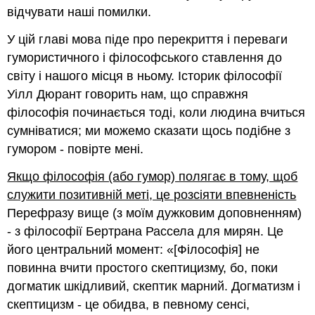
відчувати наші помилки.
У цій главі мова піде про перекриття і переваги
гумористичного і філософського ставлення до
світу і нашого місця в ньому. Історик філософії
Уілл Дюрант говорить нам, що справжня
філософія починається тоді, коли людина вчиться
сумніватися; ми можемо сказати щось подібне з
гумором - повірте мені.
Якщо філософія (або гумор) полягає в тому, щоб
служити позитивній меті, це розсіяти впевненість
Перефразу вище (з моїм дужковим доповненням)
- з філософії Бертрана Рассела для мирян. Це
його центральний момент: «[Філософія] не
повинна вчити простого скептицизму, бо, поки
догматик шкідливий, скептик марний. Догматизм і
скептицизм - це обидва, в певному сенсі,