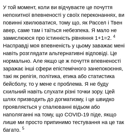
У той момент, коли ви відчуваєте це почуття
непохитної впевненості у своїх переконаннях, ви
повинні хвилюватися, тому що, як Рассел і Твен
авер, саме там і таїться небезпека. Я мало не
4
замислююся про істинність рівняння 1+1=2.
Насправді моя впевненість у цьому заважає мені
навіть розглядати альтернативні відповіді. Це
нормально. Але якщо це ж почуття впевненості
заражає інші сфери епістемічного занепокоєння,
такі як релігія, політика, етика або статистика
бейсболу, то у мене є проблема. Я не буду
схильний навіть слухати різні точки зору. Цей
шлях призводить до догматизму, і це швидко
проявляється у спалюванні відьом або
наполяганні на тому, що COVID-19 піде, якщо
лише ми просто припинимо тестування на це так
5
багато.