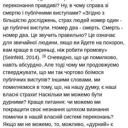
переконання правдиві? Ну, в чому справа зі
смертю і публічними виступами? «Згідно з
більшістю досліджень, страх людей номер один -
це публічні виступи. Номер два - смерть. Смерть -
номер два. Це звучить правильно? Це означає
для звичайної людини, якщо ви йдете на похорон,
вам краще в скриньці, ніж робити промову»
16
(Seinfeld, 2014).
Очевидно, що це помилково,
навіть абсурдно. Але тоді чому ми продовжуємо
стверджувати, що ми так чортово боїмося
публічних виступів? Іншими словами, ми
помиляємося в тому, що, на нашу думку, є наші
власні страхи! Наскільки ми можемо бути
дурними? Краще питання: чи можемо ми
покращити своє незнання шляхом визнання
помилки в нашій власній системі переконань?
Якщо ми не можемо, то, можливо, «дурний» є