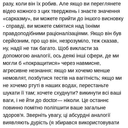
разу, коли він їх робив. Але якщо ви переглянете
відео кожного з цих тверджень і знаєте значення
«сарказму», ви можете прийти до іншого висновку
- справді, ви можете сміятися над їхніми
правдоподібними раціоналізаціями. Якщо він був
серйозним, про що він, незрозуміло, теж сказав,
ну, надії не так багато. Щоб викласти за
допомогою аналогії, ось деякі інші сфери, де ми
могли б «покращитися» через навмисне,
агресивне незнання: якщо ми хочемо менше
немовлят, позбутися тестів на вагітність; якщо ми
не хочемо ртуті в наших водах, перестаньте
шукати її там; хочете схуднути? викинути всі ваші
ваги, і не йти до doctor— ніколи. Це останнє
повинно помітно поліпшити ваше загальне
здоров'я. Зверніть увагу, ці абсурдні аналогії
виявляють дурість (я збирався використовувати