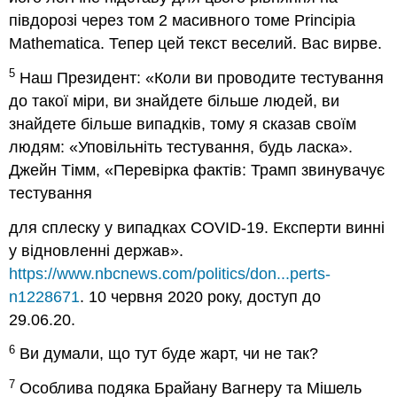
півдорозі через том 2 масивного томе Principia
Mathematica. Тепер цей текст веселий. Вас вирве.
5
Наш Президент: «Коли ви проводите тестування
до такої міри, ви знайдете більше людей, ви
знайдете більше випадків, тому я сказав своїм
людям: «Уповільніть тестування, будь ласка».
Джейн Тімм, «Перевірка фактів: Трамп звинувачує
тестування
для сплеску у випадках COVID-19. Експерти винні
у відновленні держав».
https://www.nbcnews.com/politics/don...perts-
n1228671
. 10 червня 2020 року, доступ до
29.06.20.
6
Ви думали, що тут буде жарт, чи не так?
7
Особлива подяка Брайану Вагнеру та Мішель