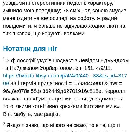
усвідомити стереотипний недолік характеру, і
змінило мою поведінку; 78 сміх над собою змусив
мене їздити на велосипеді на роботу. Я радий
повідомити, я більше не відчуваю жодної люті на
тих пікапах, що керують валками.
Нотатки для ніг
1
З філософії укусів Подкаст з Девідом Едмундсом
та Найджелом Уорбертоном, еп. 151, 4/9/11.
https://hwcdn.libsyn.com/p/4/4/0/440...38&cs_id=317
09
38 і термін придатності = 1593445900 & hwt =
96д8еб7бк 5бф 362449д62701916с818е. Керролл
вважає, що «Гумор - це смирення, усвідомлення
того, якими когнітивно крихкими істотами ми є».
Він, мабуть, має рацію.
2
Якщо я знаю, що нічого не знаю, то є те, що я