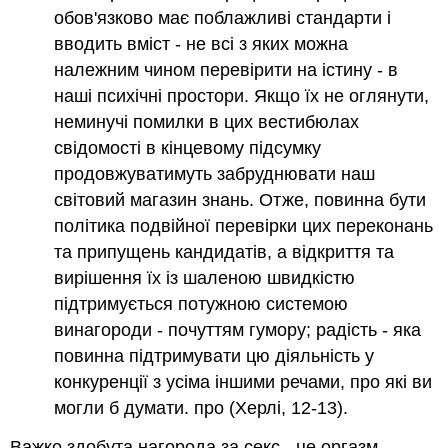
обов'язково має поблажливі стандарти і
вводить вміст - не всі з яких можна
належним чином перевірити на істину - в
наші психічні простори. Якщо їх не оглянути,
неминучі помилки в цих вестибюлах
свідомості в кінцевому підсумку
продовжуватимуть забруднювати наш
світовий магазин знань. Отже, повинна бути
політика подвійної перевірки цих переконань
та припущень кандидатів, а відкриття та
вирішення їх із шаленою швидкістю
підтримується потужною системою
винагороди - почуттям гумору; радість - яка
повинна підтримувати цю діяльність у
конкуренції з усіма іншими речами, про які ви
могли б думати. про (Херлі, 12-13).
Важко здобута нагорода за секс - це оргазм,