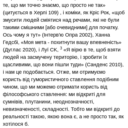
те, що ми точно знаємо, що просто не так»
(цитується в Херлі 109) , і коміки, як Кріс Рок, «щоб
змусити людей сміятися над речами, які не були
такими смішними [або очевидними] для початку.
Ось чому я тут» (Інтерв'ю Опра 2002), Ханна
Гедсбі, «Моя мета - похитнути вашу впевненість»
3
(Дуглас 2020), і Луї CK,
«Я вірю в те, щоб взяти
людей на засмучену територію, і зробити їх
щасливими, що вони пішли туди» (Санденс 2010),
і нам це подобається. Отже, ми отримуємо
користь від гумористичного ставлення подібним
чином, що ми можемо отримати користь від
філософського ставлення: ми відкриті для
сумнівів, плутанини, неоднозначності,
невизначеності, складності. Тобто ми відкриті до
реальності такою, якою вона є, а не просто так, як
хотілося б.