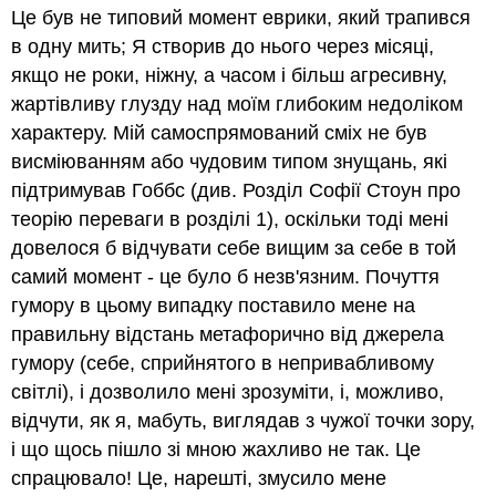
Це був не типовий момент еврики, який трапився
в одну мить; Я створив до нього через місяці,
якщо не роки, ніжну, а часом і більш агресивну,
жартівливу глузду над моїм глибоким недоліком
характеру. Мій самоспрямований сміх не був
висміюванням або чудовим типом знущань, які
підтримував Гоббс (див. Розділ Софії Стоун про
теорію переваги в розділі 1), оскільки тоді мені
довелося б відчувати себе вищим за себе в той
самий момент - це було б незв'язним. Почуття
гумору в цьому випадку поставило мене на
правильну відстань метафорично від джерела
гумору (себе, сприйнятого в непривабливому
світлі), і дозволило мені зрозуміти, і, можливо,
відчути, як я, мабуть, виглядав з чужої точки зору,
і що щось пішло зі мною жахливо не так. Це
спрацювало! Це, нарешті, змусило мене