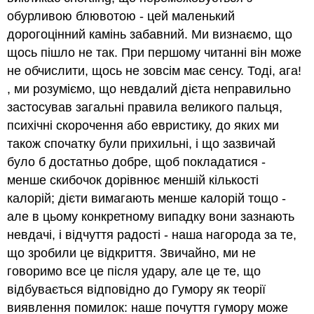
обурливою блювотою - цей маленький
дорогоцінний камінь забавний. Ми визнаємо, що
щось пішло не так. При першому читанні він може
не обчислити, щось не зовсім має сенсу. Тоді, ага!
, ми розуміємо, що невдалий дієта неправильно
застосував загальні правила великого пальця,
психічні скорочення або евристику, до яких ми
також спочатку були прихильні, і що зазвичай
було б достатньо добре, щоб покладатися -
менше скибочок дорівнює меншій кількості
калорій; дієти вимагають менше калорій тощо -
але в цьому конкретному випадку вони зазнають
невдачі, і відчуття радості - наша нагорода за те,
що зробили це відкриття. Звичайно, ми не
говоримо все це після удару, але це те, що
відбувається відповідно до Гумору як теорії
виявлення помилок: наше почуття гумору може