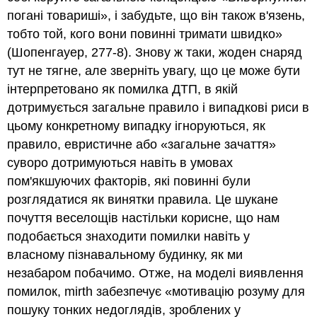
погані товариші», і забудьте, що він також в'язень,
тобто той, кого вони повинні тримати швидко»
(Шопенгауер, 277-8). Знову ж таки, жоден снаряд
тут не тягне, але зверніть увагу, що це може бути
інтерпретовано як помилка ДТП, в якій
дотримується загальне правило і випадкові риси в
цьому конкретному випадку ігноруються, як
правило, евристичне або «загальне зачаття»
суворо дотримуються навіть в умовах
пом'якшуючих факторів, які повинні були
розглядатися як винятки правила. Це шукане
почуття веселощів настільки корисне, що нам
подобається знаходити помилки навіть у
власному пізнавальному будинку, як ми
незабаром побачимо. Отже, на моделі виявлення
помилок, mirth забезпечує «мотивацію розуму для
пошуку тонких недоглядів, зроблених у