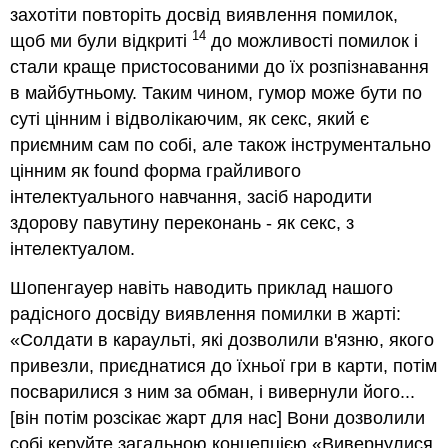
захотіти повторіть досвід виявлення помилок,
14
щоб ми були відкриті
до можливості помилок і
стали краще пристосованими до їх розпізнавання
в майбутньому. Таким чином, гумор може бути по
суті цінним і відволікаючим, як секс, який є
приємним сам по собі, але також інструментально
цінним як found форма грайливого
інтелектуального навчання, засіб народити
здорову павутину переконань - як секс, з
інтелектуалом.
Шопенгауер навіть наводить приклад нашого
радісного досвіду виявлення помилки в жарті:
«Солдати в караульті, які дозволили в'язню, якого
привезли, приєднатися до їхньої гри в карти, потім
посварилися з ним за обман, і вивернули його...
[він потім розсікає жарт для нас] Вони дозволили
собі керуйте загальною концепцією «Вивернулися