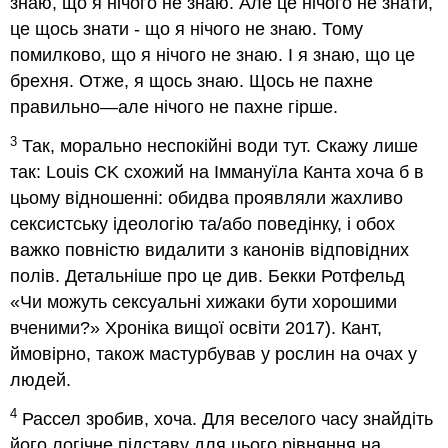
знаю, що я нічого не знаю. Але це нічого не знати,
це щось знати - що я нічого не знаю. Тому
помилково, що я нічого не знаю. І я знаю, що це
брехня. Отже, я щось знаю. Щось не пахне
правильно—але нічого не пахне гірше.
3
Так, морально неспокійні води тут. Скажу лише
так: Louis CK схожий на Іммануїла Канта хоча б в
цьому відношенні: обидва проявляли жахливо
сексистську ідеологію та/або поведінку, і обох
важко повністю видалити з канонів відповідних
полів. Детальніше про це див. Бекки Ротфельд
«Чи можуть сексуальні хижаки бути хорошими
вченими?» Хроніка вищої освіти 2017). Кант,
ймовірно, також мастурбував у рослин на очах у
людей.
4
Рассел зробив, хоча. Для веселого часу знайдіть
його логічне підставу для цього рівняння на