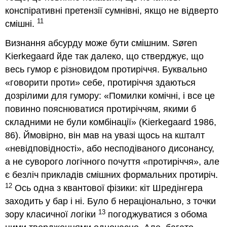
конспіративні претензії сумнівні, якщо не відверто
11
смішні.
Визнання абсурду може бути смішним. Søren
Kierkegaard йде так далеко, що стверджує, що
весь гумор є різновидом протиріччя. Буквально
«говорити проти» себе, протиріччя здаються
дозрілими для гумору: «Помилки комічні, і все це
повинно пояснюватися протиріччям, якими б
складними не були комбінації» (Kierkegaard 1986,
86). Ймовірно, він мав на увазі щось на кшталт
«невідповідності», або несподіваного дисонансу,
а не суворого логічного почуття «протиріччя», але
є безліч прикладів смішних формальних протиріч.
12
Ось одна з квантової фізики: кіт Шредінгера
заходить у бар і ні. Було б нераціонально, з точки
13
зору класичної логіки
погоджуватися з обома