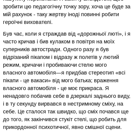
зробити цю педагогічну точку зору, хоча це буде за
мій рахунок - таку жертву іноді повинні робити
героїчні вихователі.
Був час, коли я страждав від «дорожньої люті», і я
часто кричав і бив кулаком в повітря на моїх
суперників автостради. Одного разу я був
відрізаний пікапом і відразу ж полетів у лютий
режим, кричачи і пробиваючи стелю мого
власного автомобіля—я придбав стереотип «всі
пікапи - це вакаси» від мого батька; враження
власного автомобіля - це моє прикраса. Я
ненадовго побачив себе в дзеркалі заднього виду,
і в ту секунду вирвався в нестримному сміху, на
себе. Це сталося так швидко, що сміх почався ще
до того, як закінчився стукіт стелі, що робить для
прикордонної психотичної, явно смішної сцени.