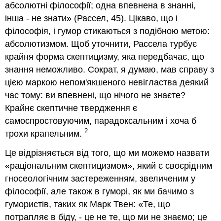
абсолютні філософії; одна впевнена в знанні,
інша - не знати» (Рассел, 45). Цікаво, що і
філософія, і гумор стикаються з подібною метою:
абсолютизмом. Щоб уточнити, Рассела турбує
крайня форма скептицизму, яка передбачає, що
знання неможливо. Сократ, я думаю, мав справу з
цією маркою непом'якшеного невігластва деякий
час тому: ви впевнені, що нічого не знаєте?
Крайнє скептичне твердження є
самоспростовуючим, парадоксальним і хоча б
2
трохи крапельним.
Це відрізняється від того, що ми можемо назвати
«раціональним скептицизмом», який є своєрідним
гносеологічним застереженням, звеличеним у
філософії, але також в гуморі, як ми бачимо з
гумористів, таких як Марк Твен: «Те, що
потрапляє в біду, - це не те, що ми не знаємо; це