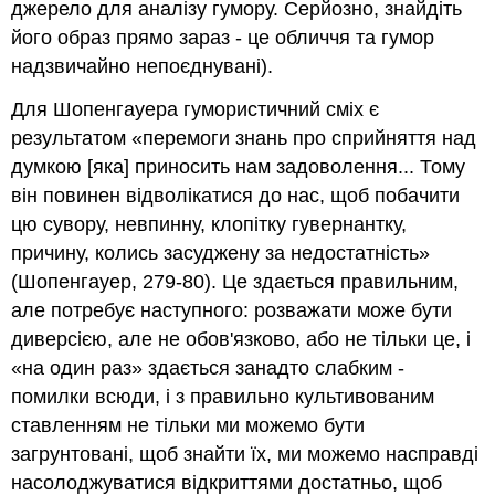
джерело для аналізу гумору. Серйозно, знайдіть
його образ прямо зараз - це обличчя та гумор
надзвичайно непоєднувані).
Для Шопенгауера гумористичний сміх є
результатом «перемоги знань про сприйняття над
думкою [яка] приносить нам задоволення... Тому
він повинен відволікатися до нас, щоб побачити
цю сувору, невпинну, клопітку гувернантку,
причину, колись засуджену за недостатність»
(Шопенгауер, 279-80). Це здається правильним,
але потребує наступного: розважати може бути
диверсією, але не обов'язково, або не тільки це, і
«на один раз» здається занадто слабким -
помилки всюди, і з правильно культивованим
ставленням не тільки ми можемо бути
загрунтовані, щоб знайти їх, ми можемо насправді
насолоджуватися відкриттями достатньо, щоб