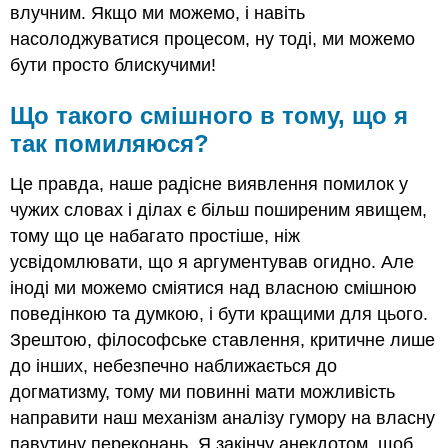
влучним. Якщо ми можемо, і навіть
насолоджуватися процесом, ну тоді, ми можемо
бути просто блискучими!
Що такого смішного в тому, що я
так помиляюся?
Це правда, наше радісне виявлення помилок у
чужих словах і ділах є більш поширеним явищем,
тому що це набагато простіше, ніж
усвідомлювати, що я аргументував огидно. Але
іноді ми можемо сміятися над власною смішною
поведінкою та думкою, і бути кращими для цього.
Зрештою, філософське ставлення, критичне лише
до інших, небезпечно наближається до
догматизму, тому ми повинні мати можливість
направити наш механізм аналізу гумору на власну
павутину переконань. Я закінчу анекдотом, щоб