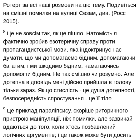
Ротерт за всі наші розмови на цю тему. Подивіться
на смішні помилки на вулиці Сезам, див. (Росс
2015).
8
Це не зовсім так, як це пішло. Натомість я
фактично зробив езотеричну справу проти
пропагандистської мови, яка індоктринує нас
думати, що ми допомагаємо бідним, допомагаючи
багатим; і ми шкодимо бідним, намагаючись
допомогти бідним. Не так смішно чи розумно. Але
дотепна відповідь мені дійсно прийшла в голову
тільки зараз. Якщо стислість - це душа дотепності,
безпосередність спростування - це її тіло
9
Це приклад параліпсису, скоріше риторичного
пристрою маніпуляції, ніж помилки, але зазвичай
вдаються до того, коли хтось позбавлений
логічних аргументів; і це також може бути досить