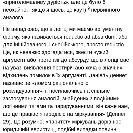
«приголомшливу дурість», але це було б
9
неохайно, і якщо я щось, це каут)
первинного
аналога.
Не випадково, що в логіці ми маємо аргументну
форму, яка називається reductio ad absurdum, або
для ініційованого, і снобійського, просто reductio.
Це, як неважко здогадатися, звести чужий
аргумент або претензії до абсурду, що в логіці має
на увазі виявлення протиріч або хоча б значних
відхилень помилок в їх аргументі. Даніель Деннет
називає це «ломом раціонального
розслідування», і, посилаючись на спільне
застосування аналогій, знайдених з подібними
логічними тягами та парируваннями, він каже нам,
що це працює «пародією на міркування» (Деннет
29). Це розумно; «паритет» міркувань дорівнює
юридичній евристиці, подібні випадки повинні