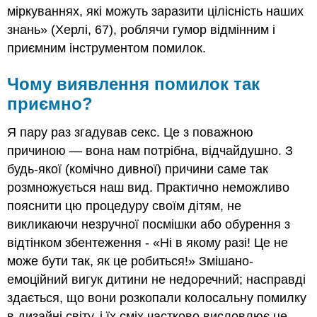
міркуваннях, які можуть заразити цілісність наших
знань» (Херлі, 67), роблячи гумор відмінним і
приємним інструментом помилок.
Чому виявлення помилок так
приємно?
Я пару раз згадував секс. Це з поважною
причиною — вона нам потрібна, відчайдушно. З
будь-якої (комічно дивної) причини саме так
розмножується наш вид. Практично неможливо
пояснити цю процедуру своїм дітям, не
викликаючи незручної посмішки або обурення з
відтінком збентеження - «Ні в якому разі! Це не
може бути так, як це робиться!» Змішано-
емоційний вигук дитини не недоречний; насправді
здається, що вони розкопали колосальну помилку
в дизайні світу, і їх сміх частково висловлює це.