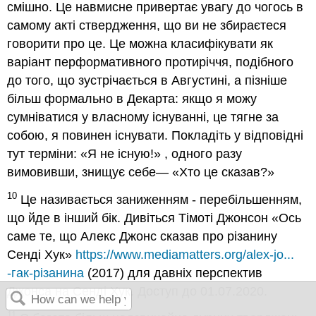
смішно. Це навмисне привертає увагу до чогось в
самому акті ствердження, що ви не збираєтеся
говорити про це. Це можна класифікувати як
варіант перформативного протиріччя, подібного
до того, що зустрічається в Августині, а пізніше
більш формально в Декарта: якщо я можу
сумніватися у власному існуванні, це тягне за
собою, я повинен існувати. Покладіть у відповідні
тут терміни: «Я не існую!» , одного разу
вимовивши, знищує себе— «Хто це сказав?»
10
Це називається заниженням - перебільшенням,
що йде в інший бік. Дивіться Тімоті Джонсон «Ось
саме те, що Алекс Джонс сказав про різанину
Сенді Хук»
https://www.mediamatters.org/alex-jo...
-гак-різанина
(2017) для давніх перспектив
Джонса на Сенді Хук. Доступ до 01.07.2020.
11