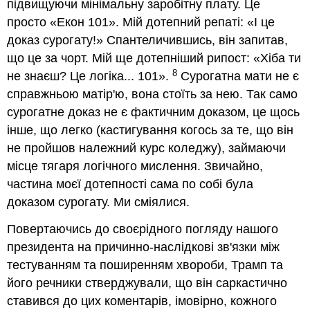
підвищуючи мінімальну заробітну плату. Це
просто «Екон 101». Мій дотепний репаті: «І це
доказ сурогату!» Спантеличившись, він запитав,
що це за чорт. Мій ще дотепніший рипост: «Хіба ти
8
не знаєш? Це логіка... 101».
Сурогатна мати не є
справжньою матір'ю, вона стоїть за нею. Так само
сурогатне доказ не є фактичним доказом, це щось
інше, що легко (кастигування когось за те, що він
не пройшов належний курс коледжу), займаючи
місце тягаря логічного мислення. Звичайно,
частина моєї дотепності сама по собі була
доказом сурогату. Ми сміялися.
Повертаючись до своєрідного погляду нашого
президента на причинно-наслідкові зв'язки між
тестуванням та поширенням хвороби, Трамп та
його речники стверджували, що він саркастично
ставився до цих коментарів, імовірно, кожного