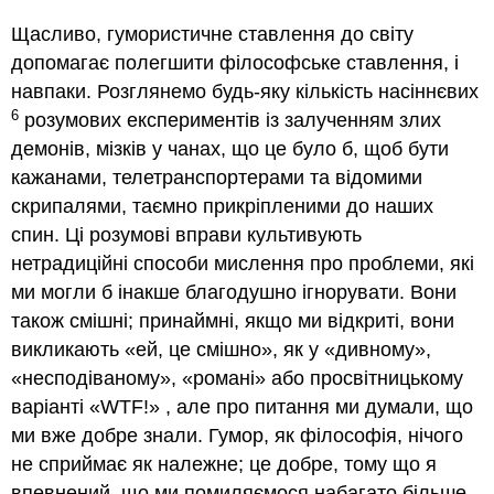
Щасливо, гумористичне ставлення до світу
допомагає полегшити філософське ставлення, і
навпаки. Розглянемо будь-яку кількість насіннєвих
6
розумових експериментів із залученням злих
демонів, мізків у чанах, що це було б, щоб бути
кажанами, телетранспортерами та відомими
скрипалями, таємно прикріпленими до наших
спин. Ці розумові вправи культивують
нетрадиційні способи мислення про проблеми, які
ми могли б інакше благодушно ігнорувати. Вони
також смішні; принаймні, якщо ми відкриті, вони
викликають «ей, це смішно», як у «дивному»,
«несподіваному», «романі» або просвітницькому
варіанті «WTF!» , але про питання ми думали, що
ми вже добре знали. Гумор, як філософія, нічого
не сприймає як належне; це добре, тому що я
впевнений, що ми помиляємося набагато більше,