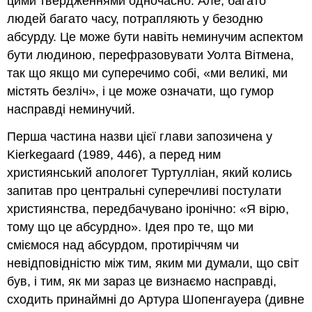
цими твердженнями одночасно. Але, багато
людей багато часу, потрапляють у безодню
абсурду. Це може бути навіть неминучим аспектом
бути людиною, перефразовувати Уолта Вітмена,
так що якщо ми суперечимо собі, «ми великі, ми
містять безліч», і це може означати, що гумор
насправді неминучий.
Перша частина назви цієї глави запозичена у
Kierkegaard (1989, 446), а перед ним
християнський апологет Туртулліан, який колись
запитав про центральні суперечливі постулати
християнства, передбачувано іронічно: «Я вірю,
тому що це абсурдно». Ідея про те, що ми
сміємося над абсурдом, протиріччям чи
невідповідністю між тим, яким ми думали, що світ
був, і тим, як ми зараз це визнаємо насправді,
сходить принаймні до Артура Шопенгауера (дивне