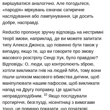
вирішуватися аналогічно. Але погодьтеся,
«пародія» міркувань означає сатиричне
наслідування або лампунування. Це досить
добре, насправді.
Reductio пропонує зручну відповідь на нестримні
теорії змови, наприклад, де ви можете запитати
типу Алекса Джонса, що повинно бути також у
випадку, якщо те, що ви говорите про змову
масового розстрілу Сенді Хук, було правдою?
Відповідь: О, люди, що контролюють зброю,
хотіли викликати гнів на людей NRA, тому вони
пішли шляхом масового вбивства дитини, щоб
маніпулювати нашим пафосом, щоб викликати
напад на Другу поправку. Це здається
10
неправдоподібним.
Якщо послідували
протиріччя, безглузді, нісенітниці з вимогами
тощо, це повинно показати, що початкові