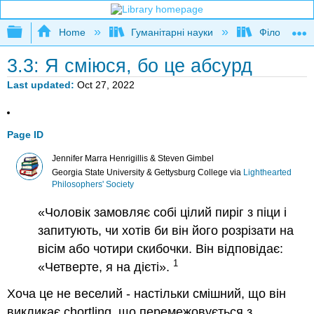
Expand/collapse global hierarchy
Home
Гуманітарні науки
Філософія
3.3: Я сміюся, бо це абсурд
Last updated
Oct 27, 2022
Page ID
Jennifer Marra Henrigillis & Steven Gimbel
Georgia State University & Gettysburg College
via
Lighthearted
Philosophers' Society
«Чоловік замовляє собі цілий пиріг з піци і
запитують, чи хотів би він його розрізати на
вісім або чотири скибочки. Він відповідає:
1
«Четверте, я на дієті».
Хоча це не веселий - настільки смішний, що він
викликає chortling, що перемежовується з