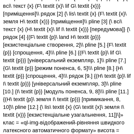
всі\ текст {x} (F\ textit {x}\ lif G\ textit {x})}
[приміщення]\\ рядок [2] {\ lis\ textit {x} (F\ textit {x}\
земля H\ textit {x})} [приміщення]\\ pline [3] {\ всі\
текст {x} (H\ textit {x}\ lif I\ textit {x})} [передумова]} {\
рядок [4] {(F\ textit {p}\ land H\ textit {p})}
[екзистенціальне створення, 2]\\ pline [5.] {F\ textit
{p}} [спрощення, 4]\\\ pline [6.] {(F\ textit {p}\ lif G\
textit {p})} [універсальний екземпляр, 1]\\ pline [7.]
{G\ textit {p}} [режим поненса, 6, 5]\\\ pline [8.] {H\
textit {p}} [спрощення, 4]\\\ рядок [9.] {(H\ textit {p}\ lif
I\ textit {p})} [універсальний екземпляр, 3]\\ pline
[10.] {I\ textit {p}} [модуль поненса, 9, 8]\\\ pline [11.]
{(H\ textit {p}\ земля I\ textit {p})} [примикання, 8,
10]\\ pline [12.] {\ lis\ textit {x} (G\ textit {x}\ земля I\
textit {x})} [екзистенціальне узагальнення, 11]}\]»
клас = «ql-img-відображений-рівняння швидкого
латексного автоматичного формату» висота =