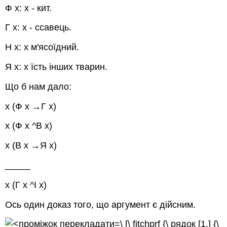
Ф
х: х - кит.
Г
х: х - ссавець.
Н
х: х м'ясоїдний.
Я
х: х їсть інших тварин.
Що б нам дало:
х
(Ф
х
→Г
х
)
х
(Ф
х
^В
х
)
х
(В
х
→Я
х
)
_____
х
(Г
х
^I
х
)
Ось один доказ того, що аргумент є дійсним.
\ [\ fitchprf {\ рядок [1.] {\