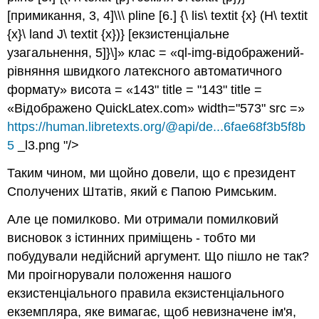
[примикання, 3, 4]\\\ pline [6.] {\ lis\ textit {x} (H\ textit
{x}\ land J\ textit {x})} [екзистенціальне
узагальнення, 5]}\]» клас = «ql-img-відображений-
рівняння швидкого латексного автоматичного
формату» висота = «143" title = "143" title =
«Відображено QuickLatex.com» width="573" src =»
https://human.libretexts.org/@api/de...6fae68f3b5f8b
5
_l3.png "/>
Таким чином, ми щойно довели, що є президент
Сполучених Штатів, який є Папою Римським.
Але це помилково. Ми отримали помилковий
висновок з істинних приміщень - тобто ми
побудували недійсний аргумент. Що пішло не так?
Ми проігнорували положення нашого
екзистенціального правила екзистенціального
екземпляра, яке вимагає, щоб невизначене ім'я,