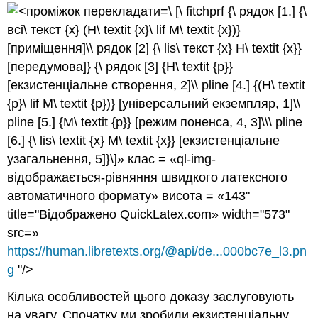
\ [\ fitchprf {\ рядок [1.] {\
всі\ текст {x} (H\ textit {x}\ lif M\ textit {x})}
[приміщення]\\ рядок [2] {\ lis\ текст {x} H\ textit {x}}
[передумова]} {\ рядок [3] {H\ textit {p}}
[екзистенціальне створення, 2]\\ pline [4.] {(H\ textit
{p}\ lif M\ textit {p})} [універсальний екземпляр, 1]\\
pline [5.] {M\ textit {p}} [режим поненса, 4, 3]\\\ pline
[6.] {\ lis\ textit {x} M\ textit {x}} [екзистенціальне
узагальнення, 5]}\]» клас = «ql-img-
відображається-рівняння швидкого латексного
автоматичного формату» висота = «143"
title="Відображено QuickLatex.com» width="573"
src=»
https://human.libretexts.org/@api/de...000bc7e_l3.pn
g
"/>
Кілька особливостей цього доказу заслуговують
на увагу. Спочатку ми зробили екзистенціальну