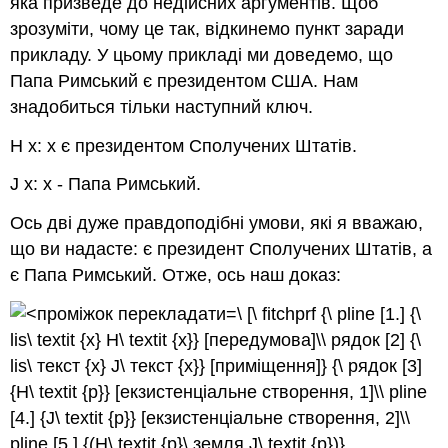
яка призведе до недійсних аргументів. Щоб
зрозуміти, чому це так, відкинемо пункт заради
прикладу. У цьому прикладі ми доведемо, що
Папа Римський є президентом США. Нам
знадобиться тільки наступний ключ.
Н
х: х є президентом Сполучених Штатів.
J
х: х - Папа Римський.
Ось дві дуже правдоподібні умови, які я вважаю,
що ви надасте: є президент Сполучених Штатів, а
є Папа Римський. Отже, ось наш доказ:
\ [\ fitchprf {\ pline [1.] {\
lis\ textit {x} H\ textit {x}} [передумова]\\ рядок [2] {\
lis\ текст {x} J\ текст {x}} [приміщення]} {\ рядок [3]
{H\ textit {p}} [екзистенціальне створення, 1]\\ pline
[4.] {J\ textit {p}} [екзистенціальне створення, 2]\\
pline [5.] {(H\ textit {p}\ земля J\ textit {p})}