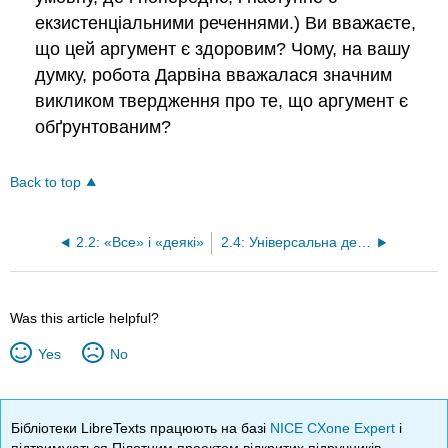
екзистенціальними реченнями.) Ви вважаєте,
що цей аргумент є здоровим? Чому, на вашу
думку, робота Дарвіна вважалася значним
викликом твердження про те, що аргумент є
обґрунтованим?
Back to top
2.2: «Все» і «деякі»
2.4: Універсальна деривація
Was this article helpful?
Yes
No
Бібліотеки LibreTexts працюють на базі
NICE CXone Expert
і
підтримуються Пілотним проектом відкритих підручників