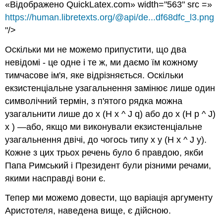
«Відображено QuickLatex.com» width="563" src =»
https://human.libretexts.org/@api/de...df68dfc_l3.png
"/>
Оскільки ми не можемо припустити, що два
невідомі - це одне і те ж, ми даємо їм кожному
тимчасове ім'я, яке відрізняється.
Оскільки
екзистенціальне узагальнення замінює лише один
символічний термін, з п'ятого рядка можна
узагальнити лише до
x
(H
x
^ J
q
)
або
до
x
(H
p
^ J
)
x
)
—або, якщо ми виконували екзистенціальне
узагальнення двічі, до чогось
типу
x
y
(H
x
^ J
y
)
.
Кожне з цих трьох речень було б правдою, якби
Папа Римський і Президент були різними речами,
якими насправді вони є.
Тепер ми можемо довести, що варіація аргументу
Аристотеля, наведена вище, є дійсною.