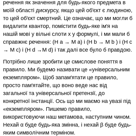
речення як значення для будь-якого предмета в
моїй області дискурсу, якщо цей об'єкт є людиною,
то цей об'єкт смертний. Це означає, що ми могли б
видалити квантор, помістити будь-яке ім'я на
нашій мові у вільні слоти
х
у формулі, і ми мали б
справжнє речення:
(H
a
→ M
a
)
і
(H
b
→ M
b
)
і
(H
c
→ M
c
)
і
(H
d
→M
d
)
і так далі все було б правдою.
Потрібно лише зробити це смислове поняття в
правило. Ми будемо називати це «універсальним
екземпляром». Щоб запам'ятати це правило,
просто пам'ятайте, що воно веде нас від
загальної та універсальної претензії, до
конкретної інстанції. Ось що ми маємо на увазі під
«екземпляром». Пишемо правило,
використовуючи наш метамова, наступним чином.
Нехай
α
буде будь-яка змінна, і нехай
β
буде будь-
яким символічним терміном.