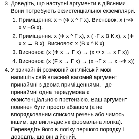
Доведіть, що наступні аргументи є дійсними.
Вони потребують екзистенціальної екземпляри.
Приміщення:
х
¬ (Ф
х
^ Г
х
)
. Висновок:
х
(¬Ф
х
v ¬G
х
)
.
Приміщення:
х
(Ф
х
^ Г
х
)
,
х
(¬Г
х
В К
х
)
,
х
(Ф
х х
→
В
х
)
. Висновок:
х
(В
х
^ К
х
)
.
Висновок:
(
х
(Ф
х
→
Г
х
)
→
(
х
Ф
х
→
х
Г
х
))
Висновок:
(
х
(F
х
→
Г
х
)
→
(
х
¬Г
х
→
х
¬Ф
х
))
У звичайній розмовній англійській мові
напишіть свій власний вагомий аргумент
принаймні з двома приміщеннями, і де
принаймні одна передумова є
екзистенціальною претензією. Ваш аргумент
повинен бути просто абзацом (а не
впорядкованим списком речень або чимось
іншим, що виглядає як формальна логіка).
Переведіть його в логіку першого порядку і
доведіть, що він дійсний.