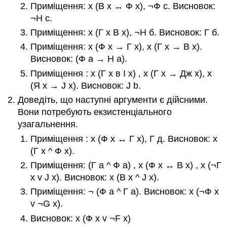
Приміщення
:
х
(В
х
↔
Ф
х
)
,
¬Ф
c
. Висновок:
¬Н
c
.
Приміщення
:
х
(Г
х
В
х
)
,
¬Н
б
. Висновок:
Г
б
.
Приміщення
:
х
(Ф
х
→
Г
х
)
,
х
(Г
х
→
В
х
)
.
Висновок:
(Ф
а
→
Н
а
)
.
Приміщення
:
х
(Г
х
в I
х
)
,
х
(Г
х
→
Дж
х
)
,
х
(Я
х
→
J
х
)
. Висновок:
J
b
.
Доведіть, що наступні аргументи є дійсними.
Вони потребують екзистенціального
узагальнення.
Приміщення
:
х
(Ф
х
↔
Г
х
)
,
Г
д
. Висновок:
х
(Г
х
^ Ф
х
)
.
Приміщення:
(Г
а
^ Ф
а
)
,
х
(Ф
х
↔
В
х
)
,
х
(¬Г
х
v J
х
)
. Висновок:
х
(В
х
^ J
х
)
.
Приміщення:
¬ (Ф
а
^ Г
а
)
. Висновок:
х
(¬Ф
х
v ¬G
х
)
.
Висновок:
х
(Ф
х
v ¬F
х
)