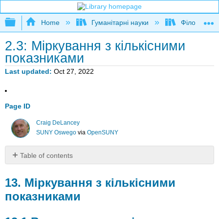
Expand/collapse global hierarchy
Home
Гуманітарні науки
Філософія
2.3: Міркування з кількісними
показниками
Last updated
Oct 27, 2022
Page ID
Craig DeLancey
SUNY Oswego
via
OpenSUNY
Table of contents
13.
Міркування
13. Міркування з кількісними
з
показниками
кількісними
показниками