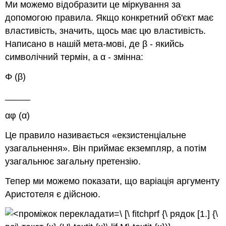
Ми можемо відобразити це міркування за
допомогою правила. Якщо конкретний об'єкт має
властивість, значить, щось має цю властивість.
Написано в нашій мета-мові, де
β
- якийсь
символічний термін, а
α
- змінна:
Φ (β)
_____
αφ (α)
Це правило називається «екзистенціальне
узагальнення». Він приймає екземпляр, а потім
узагальнює загальну претензію.
Тепер ми можемо показати, що варіація аргументу
Аристотеля є дійсною.
\ [\ fitchprf {\ рядок [1.] {\