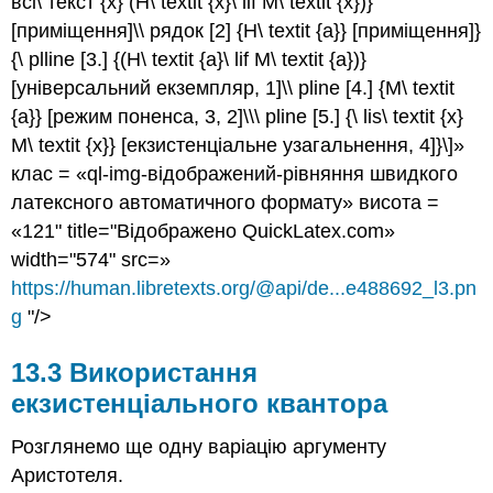
всі\ текст {x} (H\ textit {x}\ lif M\ textit {x})}
[приміщення]\\ рядок [2] {H\ textit {a}} [приміщення]}
{\ plline [3.] {(H\ textit {a}\ lif M\ textit {a})}
[універсальний екземпляр, 1]\\ pline [4.] {M\ textit
{a}} [режим поненса, 3, 2]\\\ pline [5.] {\ lis\ textit {x}
M\ textit {x}} [екзистенціальне узагальнення, 4]}\]»
клас = «ql-img-відображений-рівняння швидкого
латексного автоматичного формату» висота =
«121" title="Відображено QuickLatex.com»
width="574" src=»
https://human.libretexts.org/@api/de...e488692_l3.pn
g
"/>
13.3 Використання
екзистенціального квантора
Розглянемо ще одну варіацію аргументу
Аристотеля.