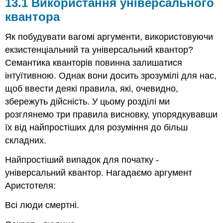
13.1 Використання універсального
13.1
Використання
квантора
універсального
квантора
Як побудувати вагомі аргументи, використовуючи
13.2
екзистенціальний та універсальний квантор?
Показ
Семантика кванторів повинна залишатися
екзистенціального
квантора
інтуїтивною. Однак вони досить зрозумілі для нас,
13.3
щоб ввести деякі правила, які, очевидно,
Використання
збережуть дійсність. У цьому розділі ми
екзистенціального
квантора
розглянемо три правила висновку, упорядкувавши
13.4
їх від найпростіших для розуміння до більш
Проблеми
складних.
Найпростіший випадок для початку -
універсальний квантор. Нагадаємо аргумент
Аристотеля:
Всі люди смертні.