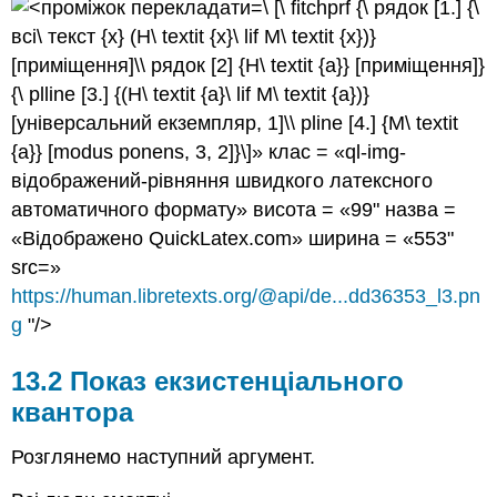
\ [\ fitchprf {\ рядок [1.] {\
всі\ текст {x} (H\ textit {x}\ lif M\ textit {x})}
[приміщення]\\ рядок [2] {H\ textit {a}} [приміщення]}
{\ plline [3.] {(H\ textit {a}\ lif M\ textit {a})}
[універсальний екземпляр, 1]\\ pline [4.] {M\ textit
{a}} [modus ponens, 3, 2]}\]» клас = «ql-img-
відображений-рівняння швидкого латексного
автоматичного формату» висота = «99" назва =
«Відображено QuickLatex.com» ширина = «553"
src=»
https://human.libretexts.org/@api/de...dd36353_l3.pn
g
"/>
13.2 Показ екзистенціального
квантора
Розглянемо наступний аргумент.