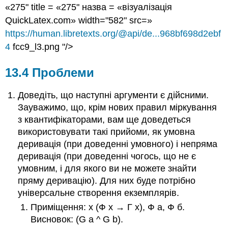
«275" title = «275" назва = «візуалізація
QuickLatex.com» width="582" src=»
https://human.libretexts.org/@api/de...968bf698d2ebf
4
fcc9_l3.png "/>
13.4 Проблеми
Доведіть, що наступні аргументи є дійсними.
Зауважимо, що, крім нових правил міркування
з квантифікаторами, вам ще доведеться
використовувати такі прийоми, як умовна
деривація (при доведенні умовного) і непряма
деривація (при доведенні чогось, що не є
умовним, і для якого ви не можете знайти
пряму деривацію). Для них буде потрібно
універсальне створення екземплярів.
Приміщення
:
х
(Ф
х
→
Г
х
)
,
Ф
а
,
Ф
б
.
Висновок:
(G
a
^ G
b
)
.