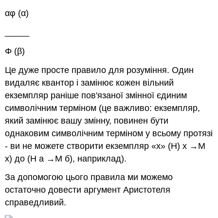
αφ
(α)
_____
Φ (β)
Це дуже просте правило для розуміння. Один
видаляє квантор і замінює кожен вільний
екземпляр раніше пов'язаної змінної єдиним
символічним терміном (це важливо: екземпляр,
який замінює вашу змінну, повинен бути
однаковим символічним терміном у всьому протязі
- ви не можете створити екземпляр «
x
»
(H)
х
→М
х
)
до
(Н
а
→М
б
)
, наприклад).
За допомогою цього правила ми можемо
остаточно довести аргумент Аристотеля
справедливий.