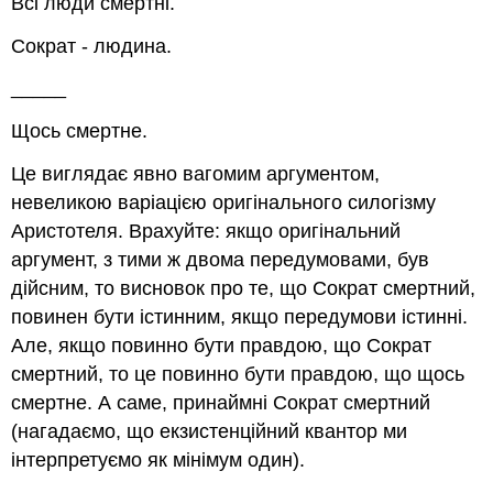
Всі люди смертні.
Сократ - людина.
_____
Щось смертне.
Це виглядає явно вагомим аргументом,
невеликою варіацією оригінального силогізму
Аристотеля. Врахуйте: якщо оригінальний
аргумент, з тими ж двома передумовами, був
дійсним, то висновок про те, що Сократ смертний,
повинен бути істинним, якщо передумови істинні.
Але, якщо повинно бути правдою, що Сократ
смертний, то це повинно бути правдою, що щось
смертне. А саме, принаймні Сократ смертний
(нагадаємо, що екзистенційний квантор ми
інтерпретуємо
як мінімум один
).