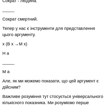
Сократ - людина.
_____
Сократ смертний.
Тепер у нас є інструменти для представлення
цього аргументу.
х
(В
х
→М
х
)
Н
а
_____
М
а
Але, як ми можемо показати, що цей аргумент є
дійсним?
Важливе розуміння тут стосується універсального
кількісного показника. Ми розуміємо перше