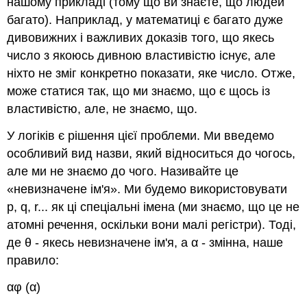
нашому прикладі (тому що ви знаєте, що людей
багато). Наприклад, у математиці є багато дуже
дивовижних і важливих доказів того, що якесь
число з якоюсь дивною властивістю існує, але
ніхто не зміг конкретно показати, яке число. Отже,
може статися так, що ми знаємо, що є щось із
властивістю, але, не знаємо, що.
У логіків є рішення цієї проблеми. Ми введемо
особливий вид назви, який відноситься до чогось,
але ми не знаємо до чого. Називайте це
«невизначене ім'я». Ми будемо використовувати
p, q, r
...
як ці спеціальні імена (ми знаємо, що це не
атомні речення, оскільки вони малі регістри). Тоді,
де θ - якесь невизначене ім'я, а α - змінна, наше
правило:
αφ (α)