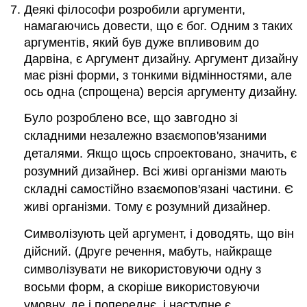
Деякі філософи розробили аргументи,
намагаючись довести, що є бог. Одним з таких
аргументів, який був дуже впливовим до
Дарвіна, є Аргумент дизайну. Аргумент дизайну
має різні форми, з тонкими відмінностями, але
ось одна (спрощена) версія аргументу дизайну.
Було розроблено все, що завгодно зі
складними незалежно взаємопов'язаними
деталями. Якщо щось спроектовано, значить, є
розумний дизайнер. Всі живі організми мають
складні самостійно взаємопов'язані частини. Є
живі організми. Тому є розумний дизайнер.
Символізують цей аргумент, і доводять, що він
дійсний. (Друге речення, мабуть, найкраще
символізувати не використовуючи одну з
восьми форм, а скоріше використовуючи
умовну, де і попереднє, і наступне є