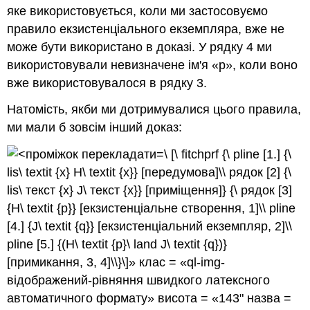
яке використовується, коли ми застосовуємо
правило екзистенціального екземпляра, вже не
може бути використано в доказі. У рядку 4 ми
використовували невизначене ім'я «
p
», коли воно
вже використовувалося в рядку 3.
Натомість, якби ми дотримувалися цього правила,
ми мали б зовсім інший доказ:
\ [\ fitchprf {\ pline [1.] {\
lis\ textit {x} H\ textit {x}} [передумова]\\ рядок [2] {\
lis\ текст {x} J\ текст {x}} [приміщення]} {\ рядок [3]
{H\ textit {p}} [екзистенціальне створення, 1]\\ pline
[4.] {J\ textit {q}} [екзистенціальний екземпляр, 2]\\
pline [5.] {(H\ textit {p}\ land J\ textit {q})}
[примикання, 3, 4]\\}\]» клас = «ql-img-
відображений-рівняння швидкого латексного
автоматичного формату» висота = «143" назва =