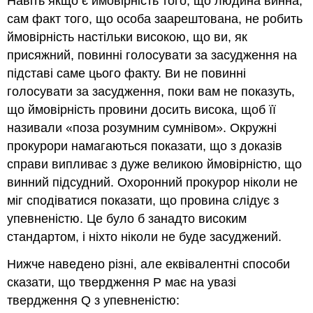
Навіть якщо є ймовірність того, що людина винна,
сам факт того, що особа заарештована, не робить
ймовірність настільки високою, що ви, як
присяжний, повинні голосувати за засудження на
підставі саме цього факту. Ви не повинні
голосувати за засудження, поки вам не показуть,
що ймовірність провини досить висока, щоб її
називали «поза розумним сумнівом». Окружні
прокурори намагаються показати, що з доказів
справи випливає з дуже великою ймовірністю, що
винний підсудний. Охоронний прокурор ніколи не
міг сподіватися показати, що провина слідує з
упевненістю. Це було б занадто високим
стандартом, і ніхто ніколи не буде засуджений.
Нижче наведено різні, але еквівалентні способи
сказати, що твердження P має на увазі
твердження Q з упевненістю: