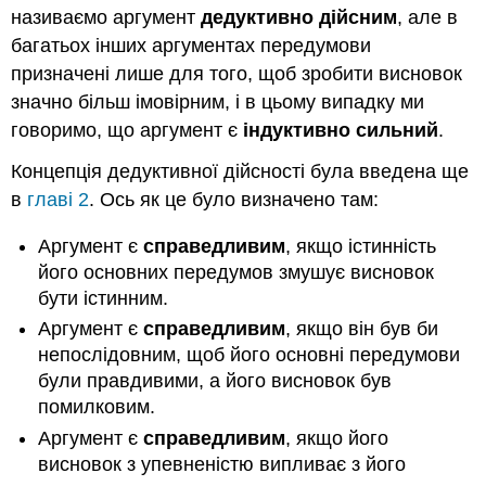
називаємо аргумент
дедуктивно дійсним
, але в
багатьох інших аргументах передумови
призначені лише для того, щоб зробити висновок
значно більш імовірним, і в цьому випадку ми
говоримо, що аргумент є
індуктивно сильний
.
Концепція дедуктивної дійсності була введена ще
в
главі 2
. Ось як це було визначено там:
Аргумент є
справедливим
, якщо істинність
його основних передумов змушує висновок
бути істинним.
Аргумент є
справедливим
, якщо він був би
непослідовним, щоб його основні передумови
були правдивими, а його висновок був
помилковим.
Аргумент є
справедливим
, якщо його
висновок з упевненістю випливає з його