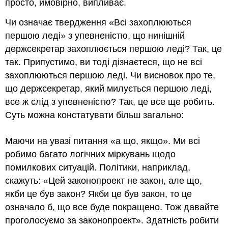
просто, ймовірно, випливає.
Чи означає твердження «Всі захоплюються
першою леді» з упевненістю, що нинішній
держсекретар захоплюється першою леді? Так, це
так. Припустимо, ви тоді дізнаєтеся, що не всі
захоплюються першою леді. Чи висновок про те,
що держсекретар, який милується першою леді,
все ж слід з упевненістю? Так, це все ще робить.
Суть можна констатувати більш загально:
Маючи на увазі питання «а що, якщо». Ми всі
робимо багато логічних міркувань щодо
помилкових ситуацій. Політики, наприклад,
скажуть: «Цей законопроект не закон, але що,
якби це був закон? Якби це був закон, то це
означало б, що все буде покращено. Тож давайте
проголосуємо за законопроект». Здатність робити