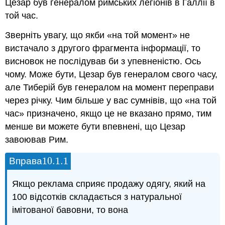
Цезар був генералом римських легіонів в Галлії в
той час.
Зверніть увагу, що якби «на той момент» не
вистачало з другого фрагмента інформації, то
висновок не послідував би з упевненістю. Ось
чому. Може бути, Цезар був генералом свого часу,
але Тиберій був генералом на момент переправи
через річку. Чим більше у вас сумнівів, що «на той
час» призначено, якщо це не вказано прямо, тим
менше ви можете бути впевнені, що Цезар
завоював Рим.
10.1.
1
Вправа
10.1.
1
Якщо реклама сприяє продажу одягу, який на
100 відсотків складається з натуральної
імітованої бавовни, то вона