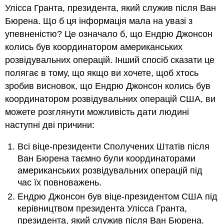
Улісса Гранта, президента, який служив після Ван
Бюрена. Що б ця інформація мала на увазі з
упевненістю? Це означало б, що Ендрю Джонсон
колись був координатором американських
розвідувальних операцій. Інший спосіб сказати це
полягає в тому, що якщо ви хочете, щоб хтось
зробив висновок, що Ендрю Джонсон колись був
координатором розвідувальних операцій США, ви
можете розглянути можливість дати людині
наступні дві причини:
Всі віце-президенти Сполучених Штатів після
Ван Бюрена таємно були координаторами
американських розвідувальних операцій під
час їх повноважень.
Ендрю Джонсон був віце-президентом США під
керівництвом президента Улісса Гранта,
президента, який служив після Ван Бюрена.