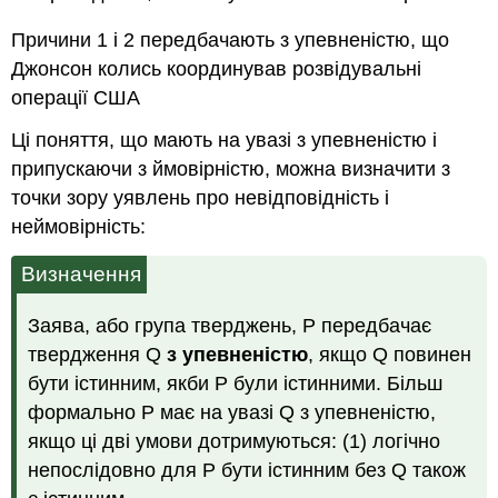
Причини 1 і 2 передбачають з упевненістю, що
Джонсон колись координував розвідувальні
операції США
Ці поняття, що мають на увазі з упевненістю і
припускаючи з ймовірністю, можна визначити з
точки зору уявлень про невідповідність і
неймовірність:
Визначення
Заява, або група тверджень, P передбачає
твердження Q
з упевненістю
, якщо Q повинен
бути істинним, якби P були істинними. Більш
формально P має на увазі Q з упевненістю,
якщо ці дві умови дотримуються: (1) логічно
непослідовно для P бути істинним без Q також