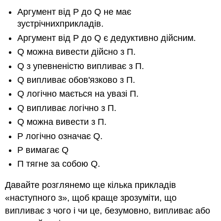
Аргумент від P до Q не має
зустрічнихприкладів.
Аргумент від P до Q є дедуктивно дійсним.
Q можна вивести дійсно з П.
Q з упевненістю випливає з П.
Q випливає обов'язково з П.
Q логічно мається на увазі П.
Q випливає логічно з П.
Q можна вивести з П.
P логічно означає Q.
P вимагає Q
П тягне за собою Q.
Давайте розглянемо ще кілька прикладів
«наступного з», щоб краще зрозуміти, що
випливає з чого і чи це, безумовно, випливає або