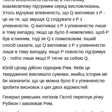
взаємозв'язку підтримки серед висловлювань.
Хтось відчуває впевненість, що Q випливає з P -
це не те, що змушує Q слідувати з P з
упевненістю. Q випливає з P з упевненістю лише
в тому випадку, якщо це було б неможливо, щоб P
був істинним, тоді як Q є помилковим. Інший
спосіб сказати, що Q випливає з P з упевненістю
лише в тому випадку, якщо P повністю підтримує
Q - тобто лише якщо P тягне за собою Q.
Юлій Цезар дійсно підкорив Рим. Якби це
твердження викликало сумніви, якийсь історик міг
би зазначити, що це можна було б з упевненістю
зробити висновок з цих двох відомостей:
Генерал римських легіонів Галлії перетнув річку
Рубікон і завоював Рим.