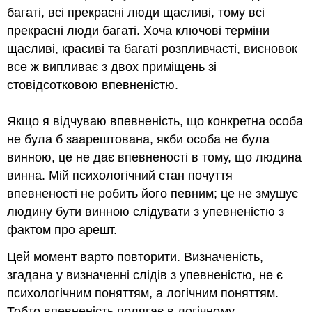
багаті, всі прекрасні люди щасливі, тому всі
прекрасні люди багаті. Хоча ключові терміни
щасливі, красиві та багаті розпливчасті, висновок
все ж випливає з двох приміщень зі
стовідсотковою впевненістю.
Якщо я відчуваю впевненість, що конкретна особа
не була б заарештована, якби особа не була
винною, це не дає впевненості в тому, що людина
винна. Мій психологічний стан почуття
впевненості не робить його певним; це не змушує
людину бути винною слідувати з упевненістю з
фактом про арешт.
Цей момент варто повторити. Визначеність,
згадана у визначенні слідів з упевненістю, не є
психологічним поняттям, а логічним поняттям.
Тобто впевненість полягає в логічному