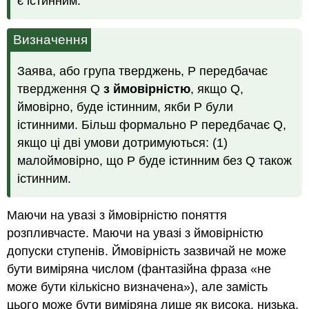
є істинним.
Визначення
Заява, або група тверджень, P передбачає
твердження Q
з ймовірністю
, якщо Q,
ймовірно, буде істинним, якби P були
істинними. Більш формально P передбачає Q,
якщо ці дві умови дотримуються: (1)
малоймовірно, що P буде істинним без Q також
істинним.
Маючи на увазі з ймовірністю поняття
розпливчасте. Маючи на увазі з ймовірністю
допуски ступенів. Ймовірність зазвичай не може
бути виміряна числом (фантазійна фраза «не
може бути кількісно визначена»), але замість
цього може бути виміряна лише як висока, низька,