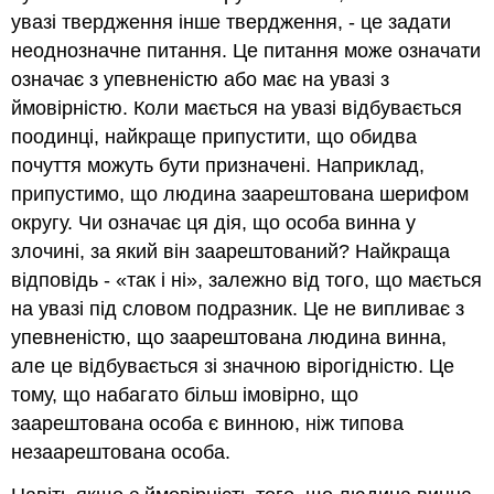
увазі твердження інше твердження, - це задати
неоднозначне питання. Це питання може означати
означає з упевненістю або має на увазі з
ймовірністю. Коли мається на увазі відбувається
поодинці, найкраще припустити, що обидва
почуття можуть бути призначені. Наприклад,
припустимо, що людина заарештована шерифом
округу. Чи означає ця дія, що особа винна у
злочині, за який він заарештований? Найкраща
відповідь - «так і ні», залежно від того, що мається
на увазі під словом подразник. Це не випливає з
упевненістю, що заарештована людина винна,
але це відбувається зі значною вірогідністю. Це
тому, що набагато більш імовірно, що
заарештована особа є винною, ніж типова
незаарештована особа.