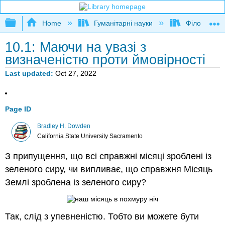
Expand/collapse global hierarchy
Home
Гуманітарні науки
Філософія
10.1: Маючи на увазі з
визначеністю проти ймовірності
Last updated
Oct 27, 2022
Page ID
Bradley H. Dowden
California State University Sacramento
З припущення, що всі справжні місяці зроблені із
зеленого сиру, чи випливає, що справжня Місяць
Землі зроблена із зеленого сиру?
Так, слід з упевненістю. Тобто ви можете бути