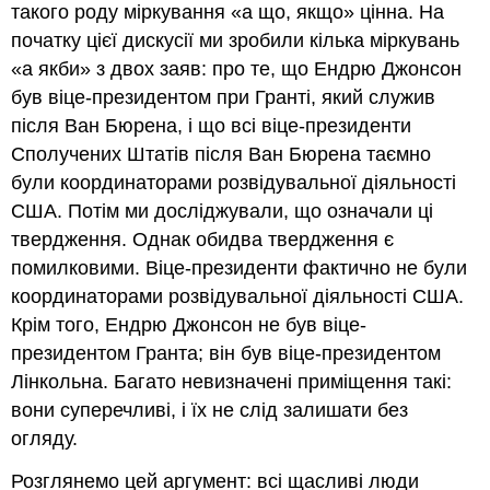
такого роду міркування «а що, якщо» цінна. На
початку цієї дискусії ми зробили кілька міркувань
«а якби» з двох заяв: про те, що Ендрю Джонсон
був віце-президентом при Гранті, який служив
після Ван Бюрена, і що всі віце-президенти
Сполучених Штатів після Ван Бюрена таємно
були координаторами розвідувальної діяльності
США. Потім ми досліджували, що означали ці
твердження. Однак обидва твердження є
помилковими. Віце-президенти фактично не були
координаторами розвідувальної діяльності США.
Крім того, Ендрю Джонсон не був віце-
президентом Гранта; він був віце-президентом
Лінкольна. Багато невизначені приміщення такі:
вони суперечливі, і їх не слід залишати без
огляду.
Розглянемо цей аргумент: всі щасливі люди