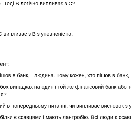
». Тоді B логічно випливає з C?
C випливає з B з упевненістю.
ент:
ішов в банк, - людина. Тому кожен, хто пішов в банк
ох випадках на один і той же фінансовий банк або т
ня?
ий в попередньому питанні, чи випливає висновок з 
 білки є ссавцями і мають лантробію. Всі люди є ссав