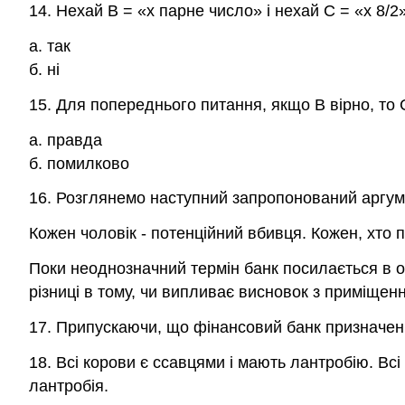
14. Нехай B = «х парне число» і нехай C = «х 8/2
а. так
б. ні
15. Для попереднього питання, якщо B вірно, то 
a. правда
б. помилково
16. Розглянемо наступний запропонований аргум
Кожен чоловік - потенційний вбивця. Кожен, хто п
Поки неоднозначний термін банк посилається в об
різниці в тому, чи випливає висновок з приміщен
17. Припускаючи, що фінансовий банк призначен
18. Всі корови є ссавцями і мають лантробію. Всі
лантробія.