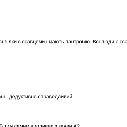
сі білки є ссавцями і мають лантробію. Всі люди є сса
анні дедуктивно справедливий.
 B тим самим випливає з заяви A?