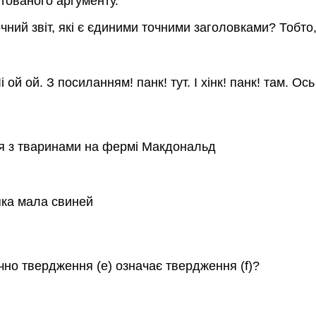
тованого аргументу.
чний звіт, які є єдиними точними заголовками? Тобто,
Іі ой ой. З посиланням! панк! тут. І хінк! панк! там. Ос
ня з тваринами на фермі Макдональд
яка мала свиней
чно твердження (е) означає твердження (f)?