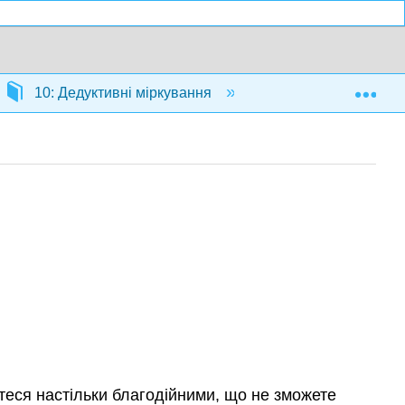
Exp
10: Дедуктивні міркування
10.5: Вправи
итеся настільки благодійними, що не зможете