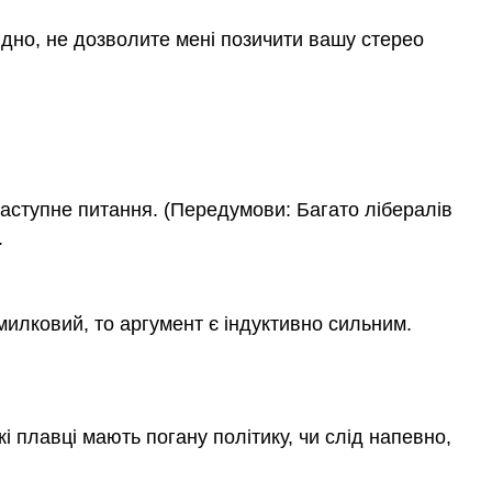
видно, не дозволите мені позичити вашу стерео
наступне питання. (Передумови: Багато лібералів
.
милковий, то аргумент є індуктивно сильним.
кі плавці мають погану політику, чи слід напевно,