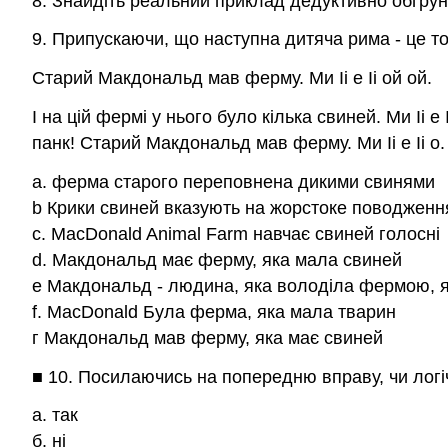
8. Знайдіть реальний приклад дедуктивно обґрун
9. Припускаючи, що наступна дитяча рима - це то
Старий Макдональд мав ферму. Ми Іі е Іі ой ой.
І на цій фермі у нього було кілька свиней. Ми Іі е 
панк! Старий Макдональд мав ферму. Ми Іі е Іі о.
а. ферма старого переповнена дикими свинями
b Крики свиней вказують на жорстоке поводжен
c. MacDonald Animal Farm навчає свиней голосні
d. Макдональд має ферму, яка мала свиней
е Макдональд - людина, яка володіла фермою, 
f. MacDonald Була ферма, яка мала тварин
г Макдональд мав ферму, яка має свиней
■ 10. Посилаючись на попередню вправу, чи логі
а. так
б. ні