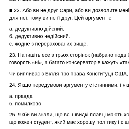
■ 22. Або ви не друг Сари, або ви дозволите мен
для неї, тому ви не її друг. Цей аргумент є
a. дедуктивно дійсний.
б. дедуктивно недійсний.
c. жодне з перерахованих вище.
23. Напишіть есе з трьох сторінок (набрано подв
говорять «ні», а багато консерваторів кажуть «та
Чи випливає з Білля про права Конституції США
24. Якщо передумови аргументу є істинними, і як
a. правда
б. помилково
25. Якби ви знали, що всі швидкі плавці мають хо
що кожен студент, який має хорошу політику і є 