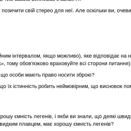
і позичити свій стерео для неї. Але оскільки ви, оче
ійним інтервалом, якщо можливо), яке відповідає на 
к», тому обов'язково враховуйте всі сторони питання)
, що особи мають право носити зброю?
що їх істинність робить неймовірним, що висновок по
рошу ємність легенів, і якби ви знали, що деякі швид
швидким плавцем, має хорошу ємність легенів?