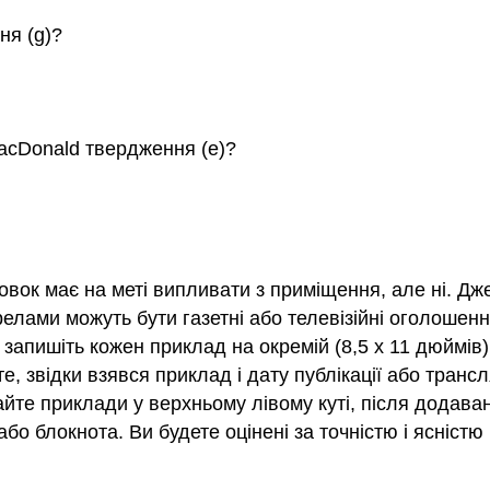
ня (g)?
MacDonald твердження (е)?
новок має на меті випливати з приміщення, але ні. Дж
ами можуть бути газетні або телевізійні оголошення, 
запишіть кожен приклад на окремій (8,5 х 11 дюймів) с
е, звідки взявся приклад і дату публікації або трансл
йте приклади у верхньому лівому куті, після додаванн
бо блокнота. Ви будете оцінені за точністю і ясністю