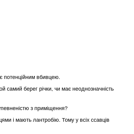
, є потенційним вбивцею.
ой самий берег річки, чи має неоднозначність
упевненістю з приміщення?
цями і мають лантробію. Тому у всіх ссавців