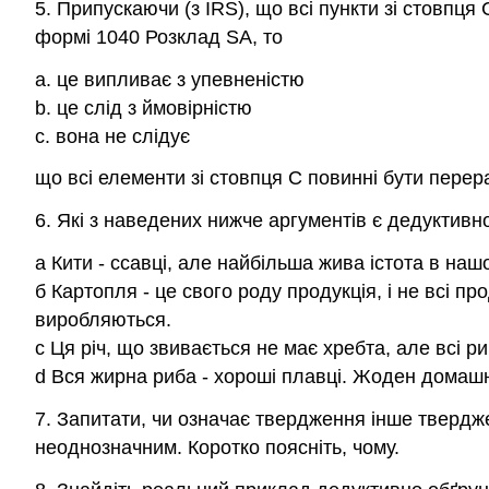
5. Припускаючи (з IRS), що всі пункти зі стовпця 
формі 1040 Розклад SA, то
a. це випливає з упевненістю
b. це слід з ймовірністю
c. вона не слідує
що всі елементи зі стовпця C повинні бути перер
6. Які з наведених нижче аргументів є дедуктивн
а Кити - ссавці, але найбільша жива істота в наш
б Картопля - це свого роду продукція, і не всі пр
виробляються.
c Ця річ, що звивається не має хребта, але всі р
d Вся жирна риба - хороші плавці. Жоден домашн
7. Запитати, чи означає твердження інше твердж
неоднозначним. Коротко поясніть, чому.