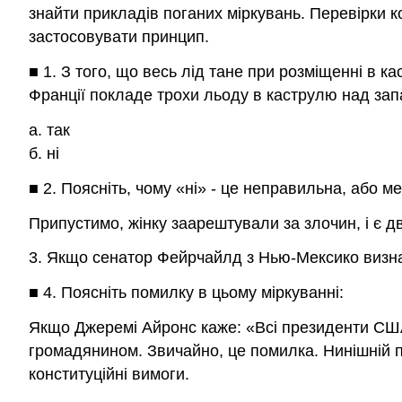
знайти прикладів поганих міркувань. Перевірки к
застосовувати принцип.
■ 1. З того, що весь лід тане при розміщенні в 
Франції покладе трохи льоду в каструлю над зап
а. так
б. ні
■ 2. Поясніть, чому «ні» - це неправильна, або 
Припустимо, жінку заарештували за злочин, і є д
3. Якщо сенатор Фейрчайлд з Нью-Мексико визнає
■ 4. Поясніть помилку в цьому міркуванні:
Якщо Джеремі Айронс каже: «Всі президенти США
громадянином. Звичайно, це помилка. Нинішній 
конституційні вимоги.