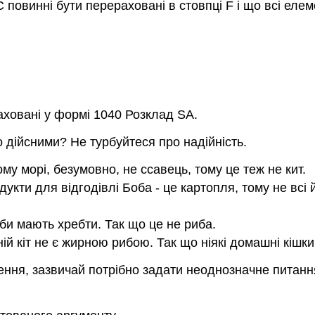
C повинні бути перераховані в стовпці F і що всі еле
аховані у формі 1040 Розклад SA.
о дійсними? Не турбуйтеся про надійність.
ому морі, безумовно, не ссавець, тому це теж не кит.
одукти для відгодівлі Боба - це картопля, тому не всі
иби мають хребти. Так що це не риба.
ій кіт не є жирною рибою. Так що ніякі домашні кішк
ення, зазвичай потрібно задати неоднозначне питанн