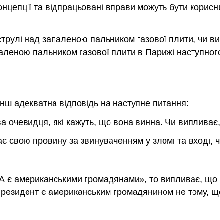
онцепції та відпрацьовані вправи можуть бути корис
каструлі над запаленою пальником газової плити, чи 
аленою пальником газової плити в Парижі наступного
менш адекватна відповідь на наступне питання:
ва очевидця, які кажуть, що вона винна. Чи випливає
 свою провину за звинуваченням у зломі та вході, ч
 є американськими громадянами», то випливає, що 
президент є американським громадянином не тому, що