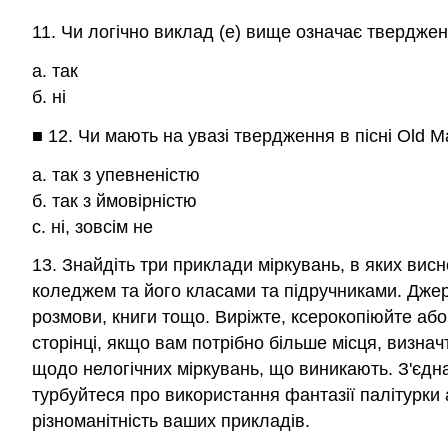
11. Чи логічно виклад (е) вище означає тверджен
а. так
б. ні
■ 12. Чи мають на увазі твердження в пісні Old 
а. так з упевненістю
б. так з ймовірністю
c. ні, зовсім не
13. Знайдіть три приклади міркувань, в яких вис
коледжем та його класами та підручниками. Джерел
розмови, книги тощо. Виріжте, ксерокопіюйте або 
сторінці, якщо вам потрібно більше місця, визначт
щодо нелогічних міркувань, що виникають. З'єдна
турбуйтеся про використання фантазії палітурки а
різноманітність ваших прикладів.