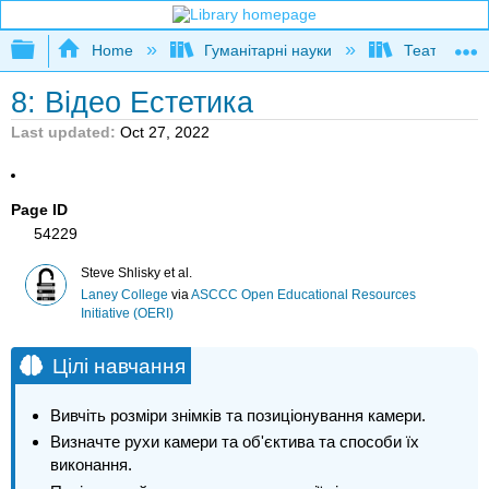
Expand/collapse global hierarchy
Home
Гуманітарні науки
Театр і кіно
8: Відео Естетика
Last updated
Oct 27, 2022
Page ID
54229
Steve Shlisky et al.
Laney College
via
ASCCC Open Educational Resources
Initiative (OERI)
Цілі навчання
Вивчіть розміри знімків та позиціонування камери.
Визначте рухи камери та об'єктива та способи їх
виконання.