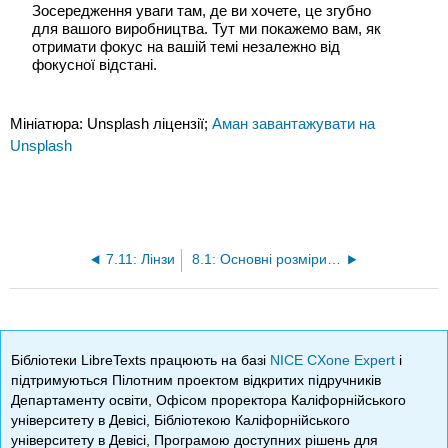
Зосередження уваги там, де ви хочете, це згубно
для вашого виробництва. Тут ми покажемо вам, як
отримати фокус на вашій темі незалежно від
фокусної відстані.
Мініатюра: Unsplash ліцензії;
Аман завантажувати на
Unsplash
7.11: Лінзи
8.1: Основні розміри пострілу
Бібліотеки LibreTexts працюють на базі
NICE CXone Expert
і
підтримуються Пілотним проектом відкритих підручників
Департаменту освіти, Офісом проректора Каліфорнійського
університету в Девісі, Бібліотекою Каліфорнійського
університету в Девісі, Програмою доступних рішень для