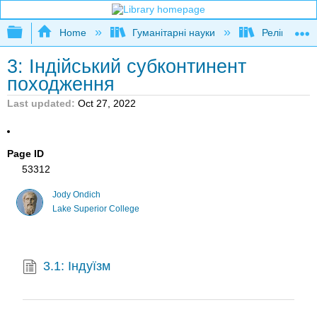
Expand/collapse global hierarchy
Home
Гуманітарні науки
Релігієзнав
3: Індійський субконтинент
походження
Last updated
Oct 27, 2022
Page ID
53312
Jody Ondich
Lake Superior College
3.1: Індуїзм