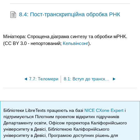
8.4: Пост-транскрипційна обробка РНК
Мініатюра: Спрощена діаграма синтезу та обробки мРНК.
(CC BY 3.0 - непортований;
Кельвінсонг
).
7.7: Теломери
8.1: Вступ до транскрипції
Бібліотеки LibreTexts працюють на базі
NICE CXone Expert
і
підтримуються Пілотним проектом відкритих підручників
Департаменту освіти, Офісом проректора Каліфорнійського
університету в Девісі, Бібліотекою Каліфорнійського
університету в Девісі, Програмою доступних рішень для