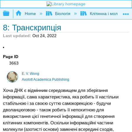
Expand/collapse global hierarchy
Home
Біологія
Клітинна і молекуляр
8: Транскрипція
Last updated
Oct 24, 2022
Page ID
3663
E. V. Wong
Axolotl Academica Publishing
Хоча ДНК є відмінним середовищем для зберігання
інформації, сама характеристика, яка робить її настільки
стабільною і за своєю суттю самокорекцією - будучи
дволанцюговою - також робить її непохитною для
використання цієї генетичної інформації для створення
клітинних компонентів. Оскільки інформаційні частини
молекули (азотисті основи) замкнені всередині сходів,